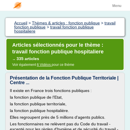
Menu
Accueil
>
Thèmes & articles : fonction publique
>
travail
fonction publique
>
travail fonction publique
hospitaliere
Articles sélectionnés pour le thème :
travail fonction publique hospitaliere
335 articles
→
Voir également
6 Vidéos
pour ce thème
Présentation de la Fonction Publique Territoriale |
Centre ...
Il existe en France trois fonctions publiques :
la fonction publique de l'Etat,
la fonction publique territoriale,
la fonction publique hospitalière.
Elles regroupent près de 5 millions d'agents publics.
Les fonctionnaires ne relèvent pas du Code du travail -
excepté pour les règles d'hygiène et de sécurité du travail -