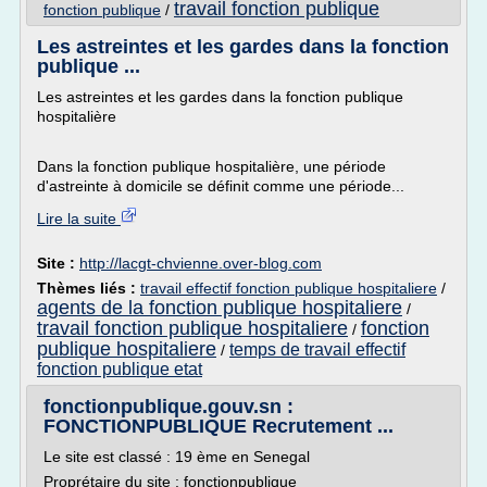
travail fonction publique
fonction publique
/
Les astreintes et les gardes dans la fonction
publique ...
Les astreintes et les gardes dans la fonction publique
hospitalière
Dans la fonction publique hospitalière, une période
d'astreinte à domicile se définit comme une période...
Lire la suite
Site :
http://lacgt-chvienne.over-blog.com
Thèmes liés :
travail effectif fonction publique hospitaliere
/
agents de la fonction publique hospitaliere
/
travail fonction publique hospitaliere
fonction
/
publique hospitaliere
temps de travail effectif
/
fonction publique etat
fonctionpublique.gouv.sn :
FONCTIONPUBLIQUE Recrutement ...
Le site est classé : 19 ème en Senegal
Proprétaire du site : fonctionpublique