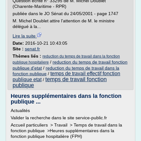
Question écrite n° 33295 de M. Michel Doublet
(Charente-Maritime - RPR)
publiée dans le JO Sénat du 24/05/2001 - page 1747
M. Michel Doublet attire l'attention de M. le ministre
délégué à la...
Lire la suite
Date:
2016-10-21 10:43:05
Site :
senat.fr
Thèmes liés :
reduction du temps de travail dans la fonction
/
reduction du temps de travail fonction
publique hospitaliere
publique d'etat
/
reduction du temps de travail dans la
temps de travail effectif fonction
fonction publique
/
temps de travail fonction
publique etat
/
publique
Heures supplémentaires dans la fonction
publique ...
Actualités
Valider la recherche dans le site service-public.fr
Accueil particuliers > Travail > Temps de travail dans la
fonction publique >Heures supplémentaires dans la
fonction publique hospitalière (FPH)