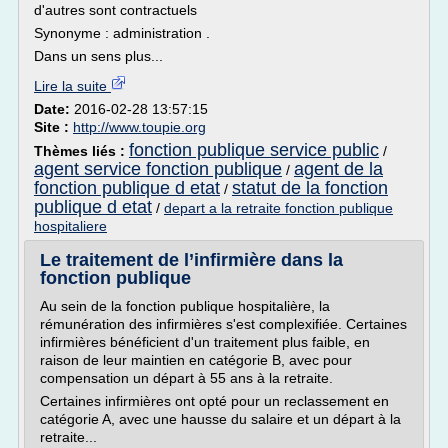
d'autres sont contractuels
Synonyme : administration .
Dans un sens plus...
Lire la suite
Date:
2016-02-28 13:57:15
Site :
http://www.toupie.org
fonction publique service public
Thèmes liés :
/
agent service fonction publique
agent de la
/
fonction publique d etat
statut de la fonction
/
publique d etat
/
depart a la retraite fonction publique
hospitaliere
Le traitement de l’infirmière dans la
fonction publique
Au sein de la fonction publique hospitalière, la
rémunération des infirmières s'est complexifiée. Certaines
infirmières bénéficient d'un traitement plus faible, en
raison de leur maintien en catégorie B, avec pour
compensation un départ à 55 ans à la retraite.
Certaines infirmières ont opté pour un reclassement en
catégorie A, avec une hausse du salaire et un départ à la
retraite...