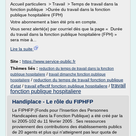
Accueil particuliers > Travail > Temps de travail dans la
fonction publique >Durée du travail dans la fonction
publique hospitalière (FPH)
Votre abonnement a bien été pris en compte.
Vous serez alerté(e) par courriel dès que la page « Durée
du travail dans la fonction publique hospitalière (FPH) »
sera mise à...
Lire la suite
Site :
https://www.service-public.fr
Thèmes liés :
reduction du temps de travail dans la fonction
/
publique hospitaliere
travail dimanche fonction publique
/
reduction du temps de travail fonction publique
hospitaliere
travail
d'etat
/
travail effectif fonction publique hospitaliere
/
fonction publique hospitaliere
Handiplace - Le rôle du FIPHFP
Le FIPHFP (Fonds pour l'Insertion des Personnes
Handicapées dans la Fonction Publique) a été créé par la
loi 2005-102 du 11 février 2005 . Ses ressources
proviennent des contributions des établissements publics
de 20 agents et plus qui n'atteignent pas leur quota de