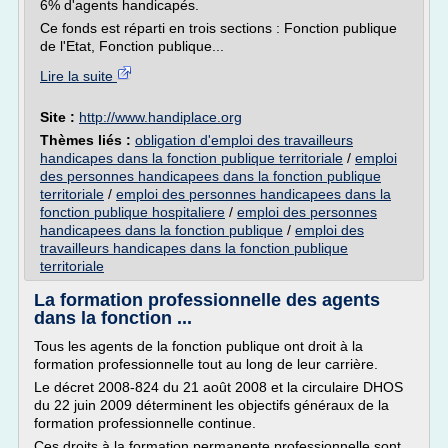
6% d'agents handicapés.
Ce fonds est réparti en trois sections : Fonction publique
de l'Etat, Fonction publique...
Lire la suite
Site :
http://www.handiplace.org
Thèmes liés :
obligation d'emploi des travailleurs
handicapes dans la fonction publique territoriale
/
emploi
des personnes handicapees dans la fonction publique
territoriale
/
emploi des personnes handicapees dans la
fonction publique hospitaliere
/
emploi des personnes
handicapees dans la fonction publique
/
emploi des
travailleurs handicapes dans la fonction publique
territoriale
La formation professionnelle des agents
dans la fonction ...
Tous les agents de la fonction publique ont droit à la
formation professionnelle tout au long de leur carrière.
Le décret 2008-824 du 21 août 2008 et la circulaire DHOS
du 22 juin 2009 déterminent les objectifs généraux de la
formation professionnelle continue.
Ces droits à la formation permanente professionnelle sont