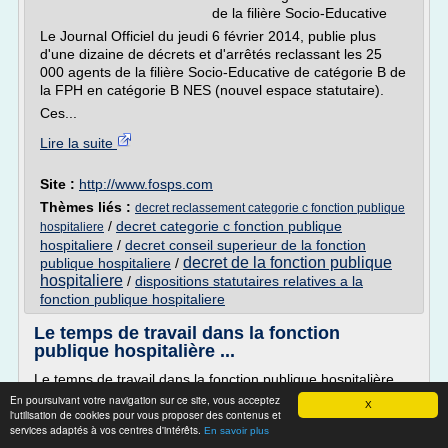
de la filière Socio-Educative
Le Journal Officiel du jeudi 6 février 2014, publie plus
d'une dizaine de décrets et d'arrêtés reclassant les 25
000 agents de la filière Socio-Educative de catégorie B de
la FPH en catégorie B NES (nouvel espace statutaire).
Ces...
Lire la suite
Site :
http://www.fosps.com
Thèmes liés :
decret reclassement categorie c fonction publique
/
decret categorie c fonction publique
hospitaliere
hospitaliere
/
decret conseil superieur de la fonction
decret de la fonction publique
publique hospitaliere
/
hospitaliere
/
dispositions statutaires relatives a la
fonction publique hospitaliere
Le temps de travail dans la fonction
publique hospitalière ...
Le temps de travail dans la fonction publique hospitalière
En poursuivant votre navigation sur ce site, vous acceptez
2 octobre 2013
X
l'utilisation de cookies pour vous proposer des contenus et
Dans les établissements de la fonction publique
services adaptés à vos centres d'intérêts.
En savoir plus
hospitalière, la durée du travail est fixée à 35 heures par