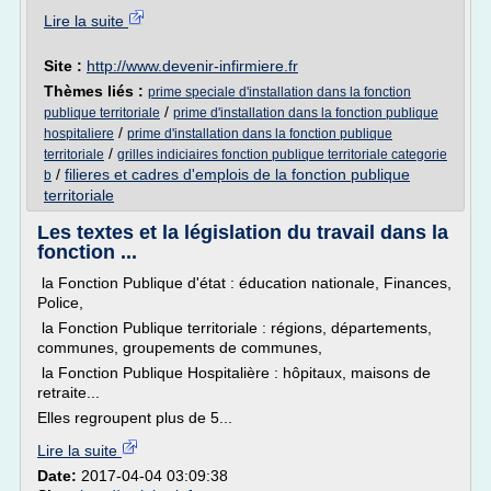
Lire la suite
Site :
http://www.devenir-infirmiere.fr
Thèmes liés :
prime speciale d'installation dans la fonction
/
publique territoriale
prime d'installation dans la fonction publique
/
hospitaliere
prime d'installation dans la fonction publique
/
territoriale
grilles indiciaires fonction publique territoriale categorie
/
filieres et cadres d'emplois de la fonction publique
b
territoriale
Les textes et la législation du travail dans la
fonction ...
la Fonction Publique d'état : éducation nationale, Finances,
Police,
la Fonction Publique territoriale : régions, départements,
communes, groupements de communes,
la Fonction Publique Hospitalière : hôpitaux, maisons de
retraite...
Elles regroupent plus de 5...
Lire la suite
Date:
2017-04-04 03:09:38