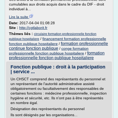
cumulables aux droits acquis dans le cadre du DIF - droit
individuel à...
Lire la suite
Date:
2017-04-04 01:08:28
Site :
http://cgtlaborit.fr
Thèmes liés :
circulaire formation professionnelle fonction
/
financement formation professionnelle
publique hospitaliere
formation professionnelle
fonction publique hospitaliere
/
continue fonction publique
/
conge formation
formation
professionnelle fonction publique hospitaliere
/
professionnelle fonction publique hospitaliere
Fonction publique : droit à la participation
| service ...
Un CHSCT comprend des représentants du personnel et
un représentant de l'autorité administrative assisté
obligatoirement ou facultativement des responsables de
certaines fonctions : médecine professionnelle, inspection
hygiène et sécurité, etc. Ils n'ont pas à être représentés
en nombre égal.
Désignation des représentants du personnel
Ils sont désignés par les organisations...