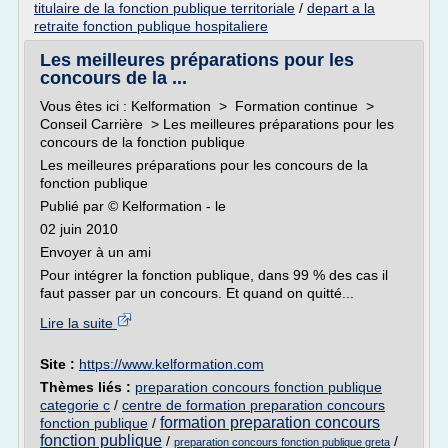
titulaire de la fonction publique territoriale
/
depart a la
retraite fonction publique hospitaliere
Les meilleures préparations pour les
concours de la ...
Vous êtes ici : Kelformation > Formation continue >
Conseil Carrière > Les meilleures préparations pour les
concours de la fonction publique
Les meilleures préparations pour les concours de la
fonction publique
Publié par © Kelformation - le
02 juin 2010
Envoyer à un ami
Pour intégrer la fonction publique, dans 99 % des cas il
faut passer par un concours. Et quand on quitté...
Lire la suite
Site :
https://www.kelformation.com
Thèmes liés :
preparation concours fonction publique
categorie c
/
centre de formation preparation concours
formation preparation concours
fonction publique
/
fonction publique
/
/
preparation concours fonction publique greta