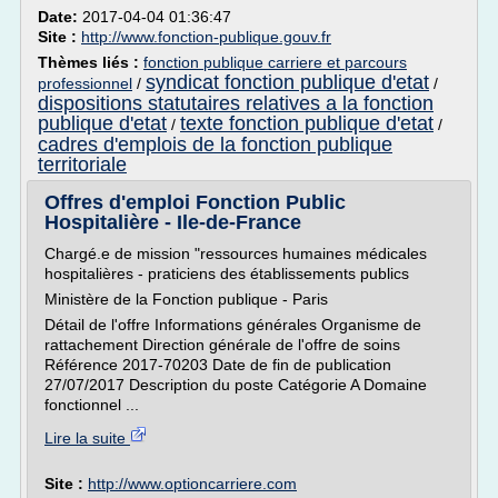
Date:
2017-04-04 01:36:47
Site :
http://www.fonction-publique.gouv.fr
Thèmes liés :
fonction publique carriere et parcours
syndicat fonction publique d'etat
professionnel
/
/
dispositions statutaires relatives a la fonction
publique d'etat
texte fonction publique d'etat
/
/
cadres d'emplois de la fonction publique
territoriale
Offres d'emploi Fonction Public
Hospitalière - Ile-de-France
Chargé.e de mission "ressources humaines médicales
hospitalières - praticiens des établissements publics
Ministère de la Fonction publique - Paris
Détail de l'offre Informations générales Organisme de
rattachement Direction générale de l'offre de soins
Référence 2017-70203 Date de fin de publication
27/07/2017 Description du poste Catégorie A Domaine
fonctionnel ...
Lire la suite
Site :
http://www.optioncarriere.com