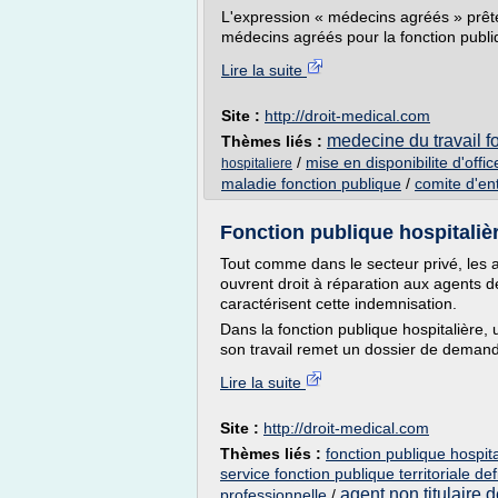
L'expression « médecins agréés » prête 
médecins agréés pour la fonction publiq
Lire la suite
Site :
http://droit-medical.com
medecine du travail f
Thèmes liés :
/
mise en disponibilite d'offic
hospitaliere
maladie fonction publique
/
comite d'ent
Fonction publique hospitalièr
Tout comme dans le secteur privé, les a
ouvrent droit à réparation aux agents de
caractérisent cette indemnisation.
Dans la fonction publique hospitalière, 
son travail remet un dossier de demande
Lire la suite
Site :
http://droit-medical.com
Thèmes liés :
fonction publique hospit
service fonction publique territoriale def
agent non titulaire 
professionnelle
/