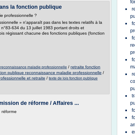
fo
ans la fonction publique
r
die professionnelle ?
pu
sionnelle » n'apparaît pas dans les textes relatifs à la
f
oi n°83-634 du 13 juillet 1983 portant droits et
pr
lois régissant chacune des fonctions publiques (fonction
f
re
pr
f
ma
/
retraite fonction
le reconnaissance maladie professionnelle
tion publique reconnaissance maladie professionnelle
/
r
ofessionnelle et retraite
/
texte de lois fonction publique
co
pu
t
ssion de réforme / Affaires ...
pu
f
e réforme
f
ar
e