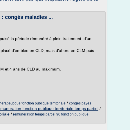
 : congés maladies ...
 épuisé la période rémunéré à plein traitement d'un
s placé d'emblée en CLD, mais d'abord en CLM puis
CLM et 4 ans de CLD au maximum.
/
herapeutique fonction publique territoriale
conges payes
emuneration fonction publique territoriale temps partiel
/
oriale
/
remuneration temps partiel 90 fonction publique