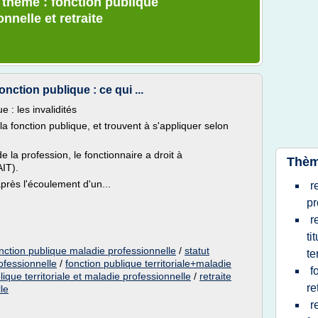
e thème : fonction publique
nnelle et retraite
nction publique : ce qui ...
 : les invalidités
la fonction publique, et trouvent à s'appliquer selon
 de la profession, le fonctionnaire a droit à
Thèm
AIT).
 après l'écoulement d'un...
r
pr
r
ti
fonction publique maladie professionnelle
/
statut
te
rofessionnelle
/
fonction publique territoriale+maladie
f
lique territoriale et maladie professionnelle
/
retraite
re
le
r