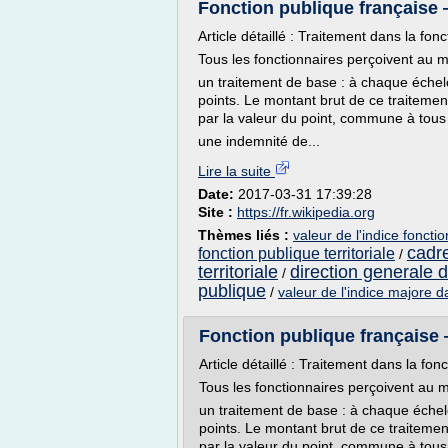
Fonction publique française
Article détaillé : Traitement dans la fon
Tous les fonctionnaires perçoivent au 
un traitement de base : à chaque échel
points. Le montant brut de ce traitement
par la valeur du point, commune à tous 
une indemnité de...
Lire la suite
Date:
2017-03-31 17:39:28
Site :
https://fr.wikipedia.org
Thèmes liés :
valeur de l'indice foncti
cadre
fonction publique territoriale
/
territoriale
direction generale d
/
publique
/
valeur de l'indice majore da
Fonction publique française
Article détaillé : Traitement dans la fon
Tous les fonctionnaires perçoivent au 
un traitement de base : à chaque éche
points. Le montant brut de ce traitement
par la valeur du point, commune à tous 