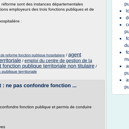
pu
 réforme sont des instances départementales
tions employeurs des trois fonctions publiques et de
l
d
ospitalière :
c
pu
f
d
f
agent
/
e reforme fonction publique hospitaliere
ma
rritoriale
emploi du centre de gestion de la
/
 fonction publique territoriale non titulaire
a
/
n publique territoriale
pu
a
 : ne pas confondre fonction ...
pu
 confondre fonction publique et permis de conduire
ves