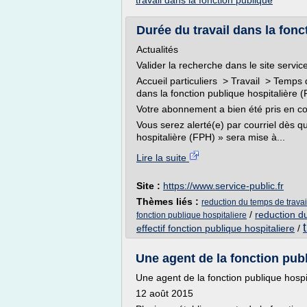
travail dans la fonction publique
Durée du travail dans la fonct
Actualités
Valider la recherche dans le site service
Accueil particuliers > Travail > Temps 
dans la fonction publique hospitalière 
Votre abonnement a bien été pris en c
Vous serez alerté(e) par courriel dès q
hospitalière (FPH) » sera mise à...
Lire la suite
Site :
https://www.service-public.fr
Thèmes liés :
reduction du temps de travai
/
reduction du
fonction publique hospitaliere
effectif fonction publique hospitaliere
/
Une agent de la fonction publ
Une agent de la fonction publique hospi
12 août 2015