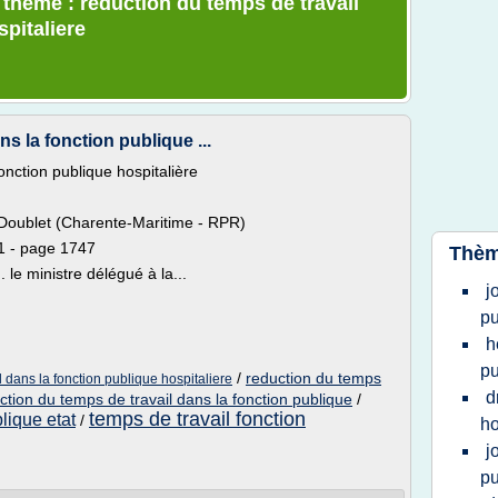
 thème : reduction du temps de travail
spitaliere
s la fonction publique ...
onction publique hospitalière
 Doublet (Charente-Maritime - RPR)
1 - page 1747
Thèm
. le ministre délégué à la...
j
pu
h
pu
/
reduction du temps
l dans la fonction publique hospitaliere
d
ction du temps de travail dans la fonction publique
/
temps de travail fonction
blique etat
/
ho
j
pu