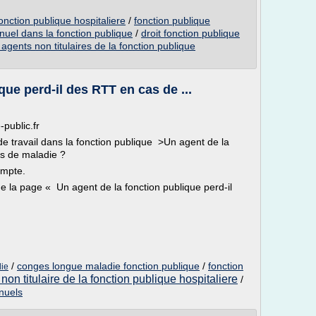
nction publique hospitaliere
/
fonction publique
uel dans la fonction publique
/
droit fonction publique
gents non titulaires de la fonction publique
que perd-il des RTT en cas de ...
-public.fr
de travail dans la fonction publique >Un agent de la
as de maladie ?
ompte.
ue la page « Un agent de la fonction publique perd-il
/
conges longue maladie fonction publique
/
fonction
die
non titulaire de la fonction publique hospitaliere
/
nuels