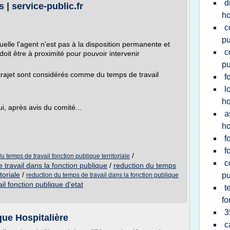
d
 | service-public.fr
ho
c
pu
uelle l'agent n'est pas à la disposition permanente et
c
oit être à proximité pour pouvoir intervenir
pu
 trajet sont considérés comme du temps de travail
f
l
ho
ui, après avis du comité...
a
ho
f
f
/
temps de travail fonction publique territoriale
c
ravail dans la fonction publique
/
reduction du temps
toriale
/
pu
reduction du temps de travail dans la fonction publique
il fonction publique d'etat
t
fo
3
que Hospitalière
c