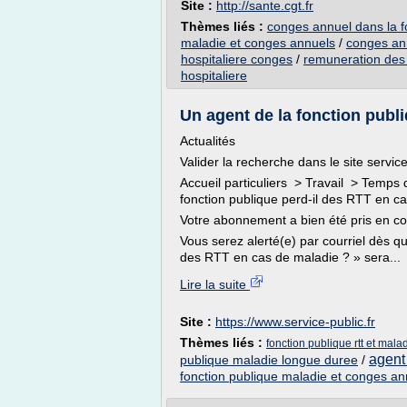
Site :
http://sante.cgt.fr
Thèmes liés :
conges annuel dans la fo
maladie et conges annuels
/
conges ann
hospitaliere conges
/
remuneration des a
hospitaliere
Un agent de la fonction publi
Actualités
Valider la recherche dans le site service
Accueil particuliers > Travail > Temps 
fonction publique perd-il des RTT en c
Votre abonnement a bien été pris en c
Vous serez alerté(e) par courriel dès q
des RTT en cas de maladie ? » sera...
Lire la suite
Site :
https://www.service-public.fr
Thèmes liés :
fonction publique rtt et mala
agent 
publique maladie longue duree
/
fonction publique maladie et conges an