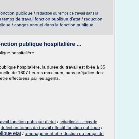
onction publique
/
reduction du temps de travail dans la
 temps de travail fonction publique d'etat
/
reduction
blique
/
conges annuel dans la fonction publique
nction publique hospitalière ...
lique hospitalière
ublique hospitalière, la durée du travail est fixée à 35
nuelle de 1607 heures maximum, sans préjudice des
être effectuées par les agents.
avail fonction publique d'etat
/
reduction du temps de
/
definition temps de travail effectif fonction publique
/
blique etat
/
amenagement et reduction du temps de