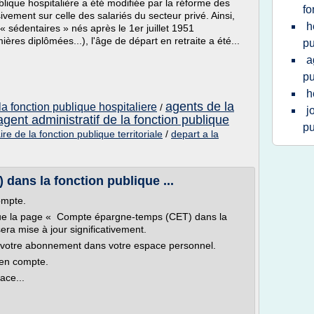
blique hospitalière a été modifiée par la réforme des
fo
ivement sur celle des salariés du secteur privé. Ainsi,
h
 « sédentaires » nés après le 1er juillet 1951
mières diplômées...), l'âge de départ en retraite a été...
pu
a
pu
h
agents de la
 la fonction publique hospitaliere
/
j
agent administratif de la fonction publique
pu
ire de la fonction publique territoriale
/
depart a la
ans la fonction publique ...
ompte.
 que la page « Compte épargne-temps (CET) dans la
era mise à jour significativement.
votre abonnement dans votre espace personnel.
 en compte.
ace...