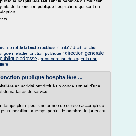
 publique hospitalière refusent le bénéfice du maintien
ents de la fonction publique hospitalière qui sont en
adoption.
nts...
/
droit fonction
istration et de la fonction publique (dgafp)
direction generale
ongue maladie fonction publique
/
n publique adresse
/
remuneration des agents non
liere
nction publique hospitalière ...
italière en activité ont droit à un congé annuel d'une
 hebdomadaires de service.
un temps plein, pour une année de service accompli du
ents travaillant à temps partiel, le nombre de jours est