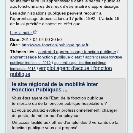
souhaitant faire un apprentissage dans le secteur public et
aux fonctionnaires désireux d'être maître d'apprentissage.
Les administrations publiques peuvent recourir à
l'apprentissage depuis la loi du 17 juillet 1992 . L'article 18
de la loi précitée dispose en effet que...
Lire la suite
Date:
2017-04-04 00:30:50
Site :
http://www.fonction-publique.gouv.fr
Thèmes liés :
contrat d apprentissage fonction publique
/
apprentissage fonction publique d'etat
/
apprentissage fonction
/
publique territoriale 2012
apprentissage fonction publique
emploi agent d'accueil fonction
/
territoriale 2015
publique
le site régional de la mobilité inter
Fonction Publiques ...
Vous êtes agent de l'Etat, de la fonction publique
territoriale ou de la fonction publique hospitalière ?
Et vous souhaitez évoluer professionnellement, changer
de poste, de métier ou d'employeur...
Un accès facilité aux offres d'emploi des 3 versants de la
fonction publique vous est proposé...