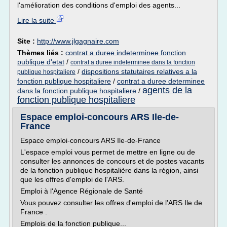
l'amélioration des conditions d'emploi des agents...
Lire la suite
Site :
http://www.jlgagnaire.com
Thèmes liés :
contrat a duree indeterminee fonction
publique d'etat
/
contrat a duree indeterminee dans la fonction
/
dispositions statutaires relatives a la
publique hospitaliere
fonction publique hospitaliere
/
contrat a duree determinee
agents de la
dans la fonction publique hospitaliere
/
fonction publique hospitaliere
Espace emploi-concours ARS Ile-de-
France
Espace emploi-concours ARS Ile-de-France
L'espace emploi vous permet de mettre en ligne ou de
consulter les annonces de concours et de postes vacants
de la fonction publique hospitalière dans la région, ainsi
que les offres d'emploi de l'ARS.
Emploi à l'Agence Régionale de Santé
Vous pouvez consulter les offres d'emploi de l'ARS Ile de
France .
Emplois de la fonction publique...