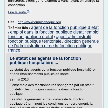
ministères, situés généralement à Paris, ayant en charge la
conception...
Lire la suite
Site :
http://www.emploitheque.org
agent de la fonction publique d etat
Thèmes liés :
emploi dans la fonction publique d'etat
emploi
/
/
fonction publique d etat
agent administratif
/
fonction publique territoriale
direction generale
/
de l'administration et de la fonction publique
france
Le statut des agents de la fonction
publique hospitalière ...
Le statut des agents de la fonction publique hospitalière
et des établissements publics de santé
29 mai 2013
L'ensemble des fonctionnaires sont gérés par un statut
qui définit les principes communs dans la fonction
publique.
Les statuts généraux et particuliers de la fonction
publique déterminent les conditions de recrutement, la
rémunération ainsi que les droits et devoirs des...