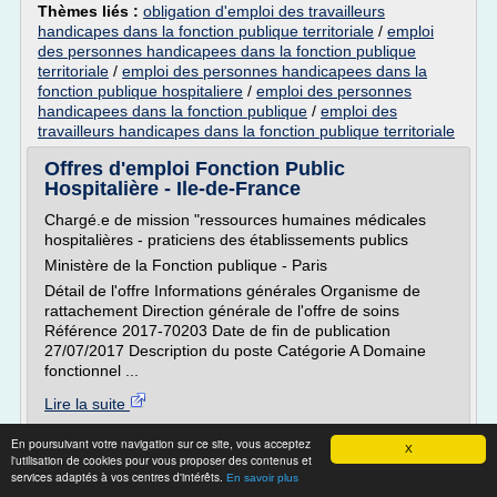
Thèmes liés :
obligation d'emploi des travailleurs
handicapes dans la fonction publique territoriale
/
emploi
des personnes handicapees dans la fonction publique
territoriale
/
emploi des personnes handicapees dans la
fonction publique hospitaliere
/
emploi des personnes
handicapees dans la fonction publique
/
emploi des
travailleurs handicapes dans la fonction publique territoriale
Offres d'emploi Fonction Public
Hospitalière - Ile-de-France
Chargé.e de mission "ressources humaines médicales
hospitalières - praticiens des établissements publics
Ministère de la Fonction publique - Paris
Détail de l'offre Informations générales Organisme de
rattachement Direction générale de l'offre de soins
Référence 2017-70203 Date de fin de publication
27/07/2017 Description du poste Catégorie A Domaine
fonctionnel ...
Lire la suite
En poursuivant votre navigation sur ce site, vous acceptez
Site :
http://www.optioncarriere.com
X
l'utilisation de cookies pour vous proposer des contenus et
Thèmes liés :
services adaptés à vos centres d'intérêts.
emploi fonction publique hospitaliere ile de france
En savoir plus
/
/