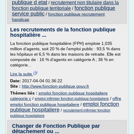
publique d etat
recrutement non titulaire dans la
/
fonction publique
fonction publique territoriale
/
service public
/
fonction publique recrutement
handicap
Les recrutements de la fonction publique
hospitalière ...
La fonction publique hospitalière (FPH) emploie 1,035
million d'agents, soit 20 % de l'emploi public : 93,5 % dans
les hôpitaux et 6,5 % dans les maisons de retraite. Elle est
composée de : 16 % d'agents en catégorie A ; 36 % en
catégorie...
Lire la suite
Date:
2017-04-04 01:36:22
Site :
http://www.fonction-publique.gouv.fr
Thèmes liés :
emploi fonction publique hospitaliere
categorie c
/
/
offre
emploi infirmier fonction publique hospitaliere
emploi fonction
emploi fonction publique hospitaliere
/
publique hospitaliere
/
recrutement infirmier fonction
publique hospitaliere
Changer de Fonction Publique par
détachement ou ...