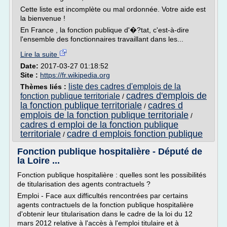
Cette liste est incomplète ou mal ordonnée. Votre aide est
la bienvenue !
En France , la fonction publique d'�?tat, c'est-à-dire
l'ensemble des fonctionnaires travaillant dans les...
Lire la suite
Date:
2017-03-27 01:18:52
Site :
https://fr.wikipedia.org
liste des cadres d'emplois de la
Thèmes liés :
cadres d'emplois de
fonction publique territoriale
/
la fonction publique territoriale
cadres d
/
emplois de la fonction publique territoriale
/
cadres d emploi de la fonction publique
territoriale
cadre d emplois fonction publique
/
Fonction publique hospitalière - Député de
la Loire ...
Fonction publique hospitalière : quelles sont les possibilités
de titularisation des agents contractuels ?
Emploi - Face aux difficultés rencontrées par certains
agents contractuels de la fonction publique hospitalière
d'obtenir leur titularisation dans le cadre de la loi du 12
mars 2012 relative à l'accès à l'emploi titulaire et à