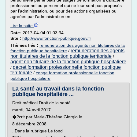
personnelle par le biais de stages de formation à caractère
professionnel ou personnel qui ne leur sont pas proposés
par l'administration, ou pour des actions organisées ou
agréées par l'administration en...
Lire la suite
Date:
2017-04-04 01:03:34
Site :
http://www.fonction-publique.gouv.fr
Thèmes liés :
remuneration des agents non titulaires de la
remuneration des agents
fonction publique hospitaliere
/
non titulaires de la fonction publique territoriale
/
agent non titulaire de la fonction publique hospitaliere
decret formation professionnelle fonction publique
/
territoriale
/
conge formation professionnelle fonction
publique hospitaliere
La santé au travail dans la fonction
publique hospitalière ...
Droit médical Droit de la santé
mardi, 04 avril 2017
�?crit par Marie-Thérèse Giorgio le
8 décembre 2008
. Dans la rubrique Le fond