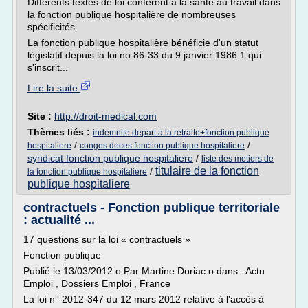
Différents textes de loi confèrent à la santé au travail dans
la fonction publique hospitalière de nombreuses
spécificités.
La fonction publique hospitalière bénéficie d'un statut
législatif depuis la loi no 86-33 du 9 janvier 1986 1 qui
s'inscrit...
Lire la suite
Site :
http://droit-medical.com
Thèmes liés :
indemnite depart a la retraite+fonction publique
/
/
hospitaliere
conges deces fonction publique hospitaliere
syndicat fonction publique hospitaliere
/
liste des metiers de
titulaire de la fonction
/
la fonction publique hospitaliere
publique hospitaliere
contractuels - Fonction publique territoriale
: actualité ...
17 questions sur la loi « contractuels »
Fonction publique
Publié le 13/03/2012 o Par Martine Doriac o dans : Actu
Emploi , Dossiers Emploi , France
La loi n° 2012-347 du 12 mars 2012 relative à l'accès à