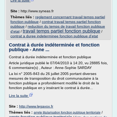
Lire la suite
Site :
http://www.syneas.fr
Thèmes liés :
reglement concernant travail temps partiel
fonction publique
/
contrat travail temps partiel fonction
publique
/
reduction du temps de travail fonction publique
travail temps partiel fonction publique
d'etat
/
/
contrat a duree indeterminee fonction publique d'etat
Contrat à durée indéterminée et fonction
publique - Anne ...
Contrat à durée indéterminée et fonction publique
Article juridique publié le 07/04/2010 à 14:20, vu 28885 fois,
6 commentaire(s) , Auteur : Anne-Sophie SARDAY
La loi n° 2005-843 du 26 juillet 2005 portant diverses
mesures de transposition du droit communautaire à la
fonction publique a profondément modifié le droit de la
fonction publique en y insérant le contrat à durée...
Lire la suite
Site :
http://www.legavox.fr
Thèmes liés :
/
arrete titularisation fonction publique territoriale