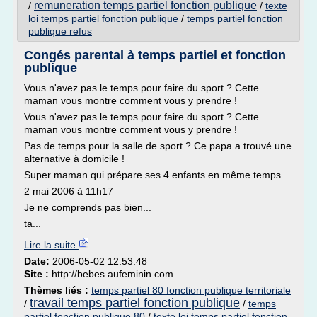
remuneration temps partiel fonction publique
/
/
texte
loi temps partiel fonction publique
/
temps partiel fonction
publique refus
Congés parental à temps partiel et fonction
publique
Vous n'avez pas le temps pour faire du sport ? Cette
maman vous montre comment vous y prendre !
Vous n'avez pas le temps pour faire du sport ? Cette
maman vous montre comment vous y prendre !
Pas de temps pour la salle de sport ? Ce papa a trouvé une
alternative à domicile !
Super maman qui prépare ses 4 enfants en même temps
2 mai 2006 à 11h17
Je ne comprends pas bien...
ta...
Lire la suite
Date:
2006-05-02 12:53:48
Site :
http://bebes.aufeminin.com
Thèmes liés :
temps partiel 80 fonction publique territoriale
travail temps partiel fonction publique
/
/
temps
partiel fonction publique 80
/
texte loi temps partiel fonction