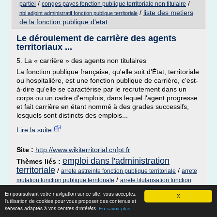
/
/
partiel
conges payes fonction publique territoriale non titulaire
/
liste des metiers
nbi adjoint administratif fonction publique territoriale
de la fonction publique d'etat
Le déroulement de carrière des agents
territoriaux ...
5. La « carrière » des agents non titulaires
La fonction publique française, qu'elle soit d'État, territoriale
ou hospitalière, est une fonction publique de carrière, c'est-
à-dire qu'elle se caractérise par le recrutement dans un
corps ou un cadre d'emplois, dans lequel l'agent progresse
et fait carrière en étant nommé à des grades successifs,
lesquels sont distincts des emplois...
Lire la suite
Site :
http://www.wikiterritorial.cnfpt.fr
emploi dans l'administration
Thèmes liés :
territoriale
/
/
arrete astreinte fonction publique territoriale
arrete
/
mutation fonction publique territoriale
arrete titularisation fonction
arrete fonction publique territoriale
/
publique territoriale
En poursuivant votre navigation sur ce site, vous acceptez
X
l'utilisation de cookies pour vous proposer des contenus et
Cumul fonctionnaire creation entreprise
services adaptés à vos centres d'intérêts.
En savoir plus