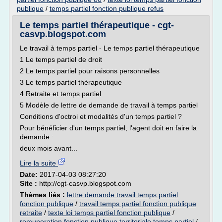
publique
/
temps partiel fonction publique refus
Le temps partiel thérapeutique - cgt-
casvp.blogspot.com
Le travail à temps partiel - Le temps partiel thérapeutique
1 Le temps partiel de droit
2 Le temps partiel pour raisons personnelles
3 Le temps partiel thérapeutique
4 Retraite et temps partiel
5 Modèle de lettre de demande de travail à temps partiel
Conditions d'octroi et modalités d'un temps partiel ?
Pour bénéficier d'un temps partiel, l'agent doit en faire la
demande :
deux mois avant...
Lire la suite
Date:
2017-04-03 08:27:20
Site :
http://cgt-casvp.blogspot.com
Thèmes liés :
lettre demande travail temps partiel
fonction publique
/
travail temps partiel fonction publique
retraite
/
texte loi temps partiel fonction publique
/
remuneration fonction publique territoriale temps partiel
/