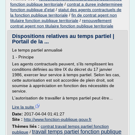
fonction publique territoriale
/
contrat a duree indeterminee
fonction publique d'etat
/
statut des agents contractuels de
la fonction publique territoriale
/
fin de contrat agent non
titulaire fonction publique territoriale
/
renouvellement
contrat agent non titulaire fonction publique territoriale
Dispositions relatives au temps partiel |
Portail de la ...
Le temps partiel annualisé
1 - Principe
Les agents contractuels peuvent, s'ils remplissent les
conditions définies au titre IX du décret du 17 janvier
1986, exercer leur service à temps partiel. Selon les cas,
cette autorisation est soit accordée de plein droit, soit
soumise à appréciation en fonction des nécessités de
service.
L'autorisation de travailler à temps partiel peut être...
Lire la suite
Date:
2017-04-04 01:41:27
Site :
http://www.fonction-publique.gouv.fr
Thèmes liés :
contrat travail temps partiel fonction
travail temps partiel fonction publique
publique
/