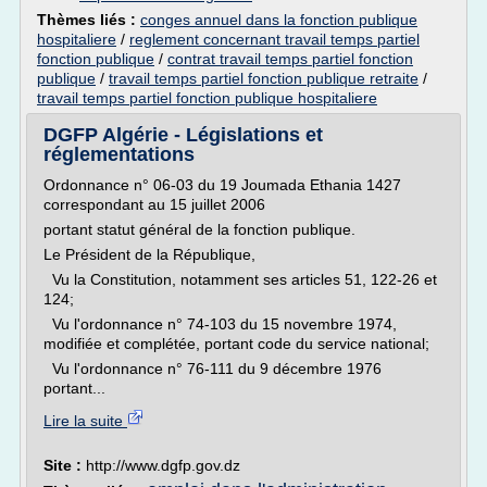
Thèmes liés :
conges annuel dans la fonction publique
hospitaliere
/
reglement concernant travail temps partiel
fonction publique
/
contrat travail temps partiel fonction
publique
/
travail temps partiel fonction publique retraite
/
travail temps partiel fonction publique hospitaliere
DGFP Algérie - Législations et
réglementations
Ordonnance n° 06-03 du 19 Joumada Ethania 1427
correspondant au 15 juillet 2006
portant statut général de la fonction publique.
Le Président de la République,
Vu la Constitution, notamment ses articles 51, 122-26 et
124;
Vu l'ordonnance n° 74-103 du 15 novembre 1974,
modifiée et complétée, portant code du service national;
Vu l'ordonnance n° 76-111 du 9 décembre 1976
portant...
Lire la suite
Site :
http://www.dgfp.gov.dz