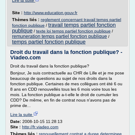
Lire la suite
Site :
http://www.education.gouv.fr
Thèmes liés :
reglement concernant travail temps partiel
travail temps partiel fonction
fonction publique
/
publique
/
texte loi temps partiel fonction publique
/
remuneration temps partiel fonction publique
/
temps partiel fonction publique
Droit du travail dans la fonction publique? -
Viadeo.com
Droit du travail dans la fonction publique?
Bonjour, Je suis contractuelle au CHR de Lille et je me pose
beaucoup de questions au sujet de nos droits dans la
fonction publique. Certaines de mes collègues ont été 6 ou
8 ans en CDD renouvellés tous les 6 mois voire tous les
mois. La fonction publique a-t-elle le droit de cumuler les
CDD? De même, en fin de contrat nous n'avons pas de
prime de...
Lire la suite
Date:
2008-10-15 11:28:13
Site :
http://fr.viadeo.com
Thèmes liés :
renouvellement contrat a duree determinee