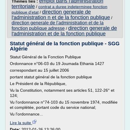
emploi dans l'administration
Thèmes liés :
territoriale
/
contrat a duree indeterminee fonction
direction generale de
publique d'etat
/
l'administration n et de la fonction publique
/
direction generale de l'administration et de la
direction generale de
fonction publique adresse
/
l'administration et de la fonction publique
Statut général de la fonction publique - SGG
Algérie
Statut Général de la Fonction Publique
Ordonnance n°06-03 du 19 Joumada Ethania 1427
correspondant au 15 juillet 2006
portant statut général de la fonction publique
Le Président de la République,
Vu la Constitution, notamment ses articles 51, 122-26° et
124;
Vu l'ordonnance n°74-103 du 15 novembre 1974, modifiée
et complétée, portant code du service national;
Vu l'ordonnance...
Lire la suite
Date:
2012-01-26 13:26:00