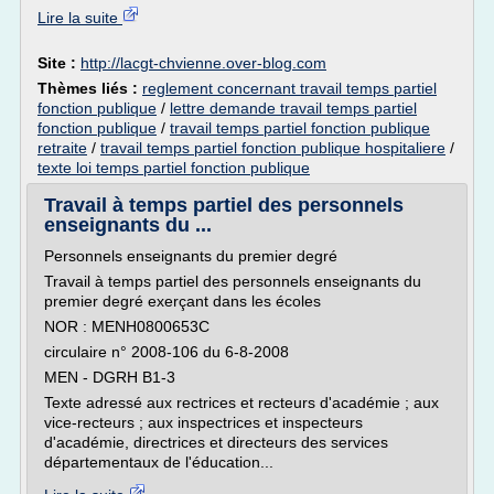
Lire la suite
Site :
http://lacgt-chvienne.over-blog.com
Thèmes liés :
reglement concernant travail temps partiel
fonction publique
/
lettre demande travail temps partiel
fonction publique
/
travail temps partiel fonction publique
retraite
/
travail temps partiel fonction publique hospitaliere
/
texte loi temps partiel fonction publique
Travail à temps partiel des personnels
enseignants du ...
Personnels enseignants du premier degré
Travail à temps partiel des personnels enseignants du
premier degré exerçant dans les écoles
NOR : MENH0800653C
circulaire n° 2008-106 du 6-8-2008
MEN - DGRH B1-3
Texte adressé aux rectrices et recteurs d'académie ; aux
vice-recteurs ; aux inspectrices et inspecteurs
d'académie, directrices et directeurs des services
départementaux de l'éducation...