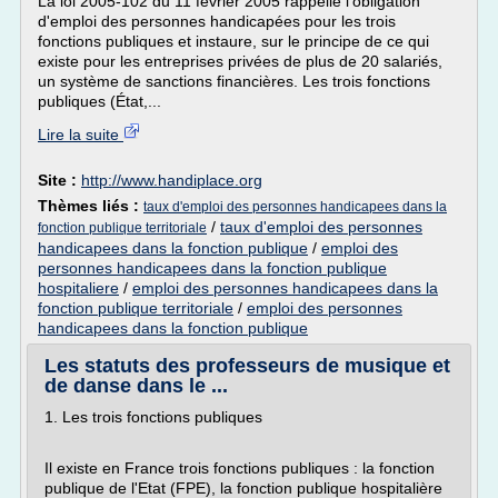
La loi 2005-102 du 11 février 2005 rappelle l'obligation
d'emploi des personnes handicapées pour les trois
fonctions publiques et instaure, sur le principe de ce qui
existe pour les entreprises privées de plus de 20 salariés,
un système de sanctions financières. Les trois fonctions
publiques (État,...
Lire la suite
Site :
http://www.handiplace.org
Thèmes liés :
taux d'emploi des personnes handicapees dans la
/
taux d'emploi des personnes
fonction publique territoriale
handicapees dans la fonction publique
/
emploi des
personnes handicapees dans la fonction publique
hospitaliere
/
emploi des personnes handicapees dans la
fonction publique territoriale
/
emploi des personnes
handicapees dans la fonction publique
Les statuts des professeurs de musique et
de danse dans le ...
1. Les trois fonctions publiques
Il existe en France trois fonctions publiques : la fonction
publique de l'Etat (FPE), la fonction publique hospitalière