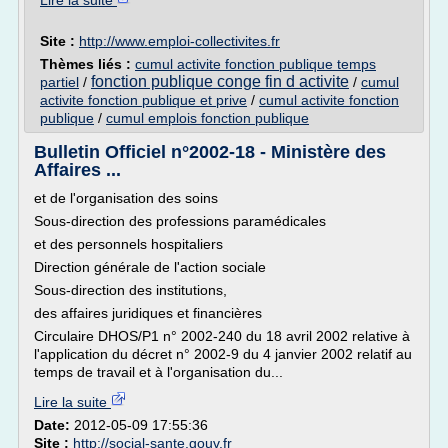
Lire la suite
Site :
http://www.emploi-collectivites.fr
Thèmes liés :
cumul activite fonction publique temps
fonction publique conge fin d activite
partiel
/
/
cumul
activite fonction publique et prive
/
cumul activite fonction
publique
/
cumul emplois fonction publique
Bulletin Officiel n°2002-18 - Ministère des
Affaires ...
et de l'organisation des soins
Sous-direction des professions paramédicales
et des personnels hospitaliers
Direction générale de l'action sociale
Sous-direction des institutions,
des affaires juridiques et financières
Circulaire DHOS/P1 n° 2002-240 du 18 avril 2002 relative à
l'application du décret n° 2002-9 du 4 janvier 2002 relatif au
temps de travail et à l'organisation du...
Lire la suite
Date:
2012-05-09 17:55:36
Site :
http://social-sante.gouv.fr