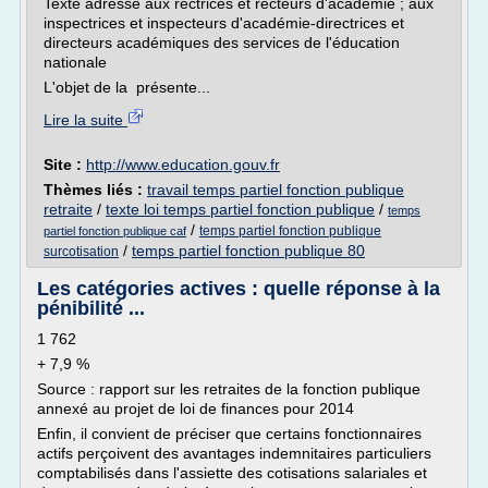
Texte adressé aux rectrices et recteurs d'académie ; aux
inspectrices et inspecteurs d'académie-directrices et
directeurs académiques des services de l'éducation
nationale
L'objet de la présente...
Lire la suite
Site :
http://www.education.gouv.fr
Thèmes liés :
travail temps partiel fonction publique
retraite
/
texte loi temps partiel fonction publique
/
temps
/
temps partiel fonction publique
partiel fonction publique caf
/
temps partiel fonction publique 80
surcotisation
Les catégories actives : quelle réponse à la
pénibilité ...
1 762
+ 7,9 %
Source : rapport sur les retraites de la fonction publique
annexé au projet de loi de finances pour 2014
Enfin, il convient de préciser que certains fonctionnaires
actifs perçoivent des avantages indemnitaires particuliers
comptabilisés dans l'assiette des cotisations salariales et