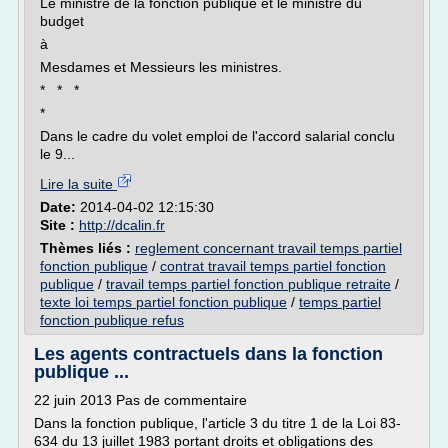
Le ministre de la fonction publique et le ministre du
budget
à
Mesdames et Messieurs les ministres.
* * *
*
Dans le cadre du volet emploi de l'accord salarial conclu
le 9...
Lire la suite
Date:
2014-04-02 12:15:30
Site :
http://dcalin.fr
Thèmes liés :
reglement concernant travail temps partiel
fonction publique
/
contrat travail temps partiel fonction
publique
/
travail temps partiel fonction publique retraite
/
texte loi temps partiel fonction publique
/
temps partiel
fonction publique refus
Les agents contractuels dans la fonction
publique ...
22 juin 2013 Pas de commentaire
Dans la fonction publique, l'article 3 du titre 1 de la Loi 83-
634 du 13 juillet 1983 portant droits et obligations des