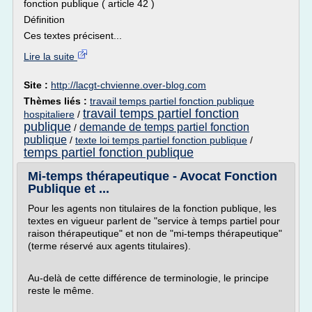
fonction publique ( article 42 )
Définition
Ces textes précisent...
Lire la suite
Site :
http://lacgt-chvienne.over-blog.com
Thèmes liés :
travail temps partiel fonction publique
travail temps partiel fonction
hospitaliere
/
publique
demande de temps partiel fonction
/
publique
/
texte loi temps partiel fonction publique
/
temps partiel fonction publique
Mi-temps thérapeutique - Avocat Fonction
Publique et ...
Pour les agents non titulaires de la fonction publique, les
textes en vigueur parlent de "service à temps partiel pour
raison thérapeutique" et non de "mi-temps thérapeutique"
(terme réservé aux agents titulaires).
Au-delà de cette différence de terminologie, le principe
reste le même.