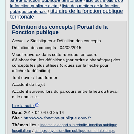
arrete fonction publique territoriale
/
liste des metiers de
la fonction publique d'etat
/
liste des metiers de la fonction
titulaire de la fonction publique
publique territoriale
/
territoriale
Définition des concepts | Portail de la
Fonction publique
Accueil > Statistiques > Définition des concepts
Définition des concepts - 04/02/2015
Vous trouverez dans cette rubrique, en cours
d'élaboration, les définitions (par ordre alphabétique) des
concepts les plus utilisés (cliquez sur la flèche pour
afficher la définition).
Tout ouvrir / Tout fermer
Accident de trajet
Accident survenu lors du parcours entre le lieu du travail
et le domicile...
Lire la suite
Date:
2017-04-04 00:35:14
Site :
http://www.fonction-publique.gouv.fr
Thèmes liés :
indemnite depart a la retraite+fonction publique
/
hospitaliere
conges payes fonction publique territoriale temps