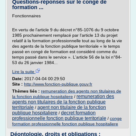
Questions-réponses sur le congé de
formation ...
Fonctionnaires
En vertu de l'article 9 du décret n°85-1076 du 9 octobre
1985 prochainement remplacé par l'article 13 du projet
relatif à la formation professionnelle tout au long de la vie
des agents de la fonction publique territoriale « le temps
passé en congé de formation est considéré comme du
temps passé dans le service ». L'article 56 de la loi n°84-
53 du 26 janvier 1984...
Lire la suite
Date:
2017-04-04 00:29:50
Site :
http://www.fonction-publique.gouv.fr
Thèmes liés :
remuneration des agents non titulaires de
remuneration des
la fonction publique hospitaliere
/
agents non titulaires de la fonction publique
territoriale
agent non titulaire de la fonction
/
publique hospitaliere
decret formation
/
professionnelle fonction publique territoriale
/
conge
formation professionnelle fonction publique hospitaliere
Déontologie, droits et obligations :