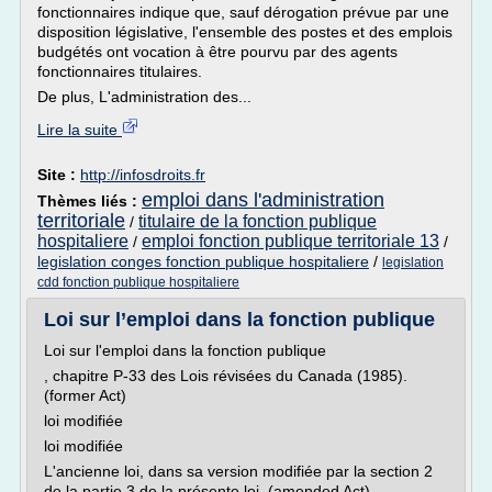
fonctionnaires indique que, sauf dérogation prévue par une
disposition législative, l'ensemble des postes et des emplois
budgétés ont vocation à être pourvu par des agents
fonctionnaires titulaires.
De plus, L'administration des...
Lire la suite
Site :
http://infosdroits.fr
emploi dans l'administration
Thèmes liés :
territoriale
titulaire de la fonction publique
/
hospitaliere
emploi fonction publique territoriale 13
/
/
legislation conges fonction publique hospitaliere
/
legislation
cdd fonction publique hospitaliere
Loi sur l’emploi dans la fonction publique
Loi sur l'emploi dans la fonction publique
, chapitre P-33 des Lois révisées du Canada (1985).
(former Act)
loi modifiée
loi modifiée
L'ancienne loi, dans sa version modifiée par la section 2
de la partie 3 de la présente loi. (amended Act)