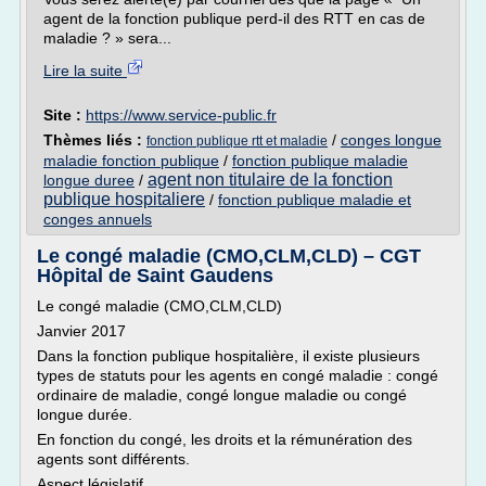
agent de la fonction publique perd-il des RTT en cas de
maladie ? » sera...
Lire la suite
Site :
https://www.service-public.fr
Thèmes liés :
/
conges longue
fonction publique rtt et maladie
maladie fonction publique
/
fonction publique maladie
agent non titulaire de la fonction
longue duree
/
publique hospitaliere
/
fonction publique maladie et
conges annuels
Le congé maladie (CMO,CLM,CLD) – CGT
Hôpital de Saint Gaudens
Le congé maladie (CMO,CLM,CLD)
Janvier 2017
Dans la fonction publique hospitalière, il existe plusieurs
types de statuts pour les agents en congé maladie : congé
ordinaire de maladie, congé longue maladie ou congé
longue durée.
En fonction du congé, les droits et la rémunération des
agents sont différents.
Aspect législatif