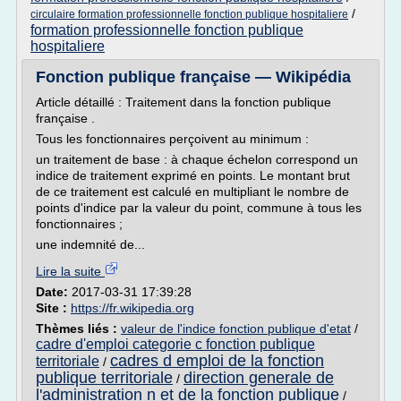
/
circulaire formation professionnelle fonction publique hospitaliere
formation professionnelle fonction publique
hospitaliere
Fonction publique française — Wikipédia
Article détaillé : Traitement dans la fonction publique
française .
Tous les fonctionnaires perçoivent au minimum :
un traitement de base : à chaque échelon correspond un
indice de traitement exprimé en points. Le montant brut
de ce traitement est calculé en multipliant le nombre de
points d'indice par la valeur du point, commune à tous les
fonctionnaires ;
une indemnité de...
Lire la suite
Date:
2017-03-31 17:39:28
Site :
https://fr.wikipedia.org
Thèmes liés :
valeur de l'indice fonction publique d'etat
/
cadre d'emploi categorie c fonction publique
cadres d emploi de la fonction
territoriale
/
publique territoriale
direction generale de
/
l'administration n et de la fonction publique
/