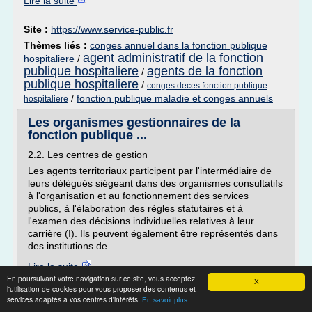
Lire la suite
Site :
https://www.service-public.fr
Thèmes liés :
conges annuel dans la fonction publique
agent administratif de la fonction
hospitaliere
/
publique hospitaliere
agents de la fonction
/
publique hospitaliere
/
conges deces fonction publique
/
fonction publique maladie et conges annuels
hospitaliere
Les organismes gestionnaires de la
fonction publique ...
2.2. Les centres de gestion
Les agents territoriaux participent par l'intermédiaire de
leurs délégués siégeant dans des organismes consultatifs
à l'organisation et au fonctionnement des services
publics, à l'élaboration des règles statutaires et à
l'examen des décisions individuelles relatives à leur
carrière (I). Ils peuvent également être représentés dans
des institutions de...
Lire la suite
En poursuivant votre navigation sur ce site, vous acceptez
X
l'utilisation de cookies pour vous proposer des contenus et
Site :
http://www.wikiterritorial.cnfpt.fr
services adaptés à vos centres d'intérêts.
En savoir plus
emploi dans l'administration