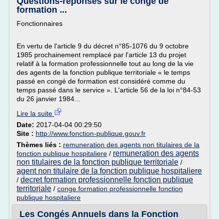
Questions-réponses sur le congé de
formation ...
Fonctionnaires
En vertu de l'article 9 du décret n°85-1076 du 9 octobre
1985 prochainement remplacé par l'article 13 du projet
relatif à la formation professionnelle tout au long de la vie
des agents de la fonction publique territoriale « le temps
passé en congé de formation est considéré comme du
temps passé dans le service ». L'article 56 de la loi n°84-53
du 26 janvier 1984...
Lire la suite
Date:
2017-04-04 00:29:50
Site :
http://www.fonction-publique.gouv.fr
Thèmes liés :
remuneration des agents non titulaires de la
remuneration des agents
fonction publique hospitaliere
/
non titulaires de la fonction publique territoriale
/
agent non titulaire de la fonction publique hospitaliere
decret formation professionnelle fonction publique
/
territoriale
/
conge formation professionnelle fonction
publique hospitaliere
Les Congés Annuels dans la Fonction