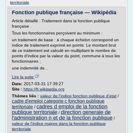
territoriale
Fonction publique française — Wikipédia
Article détaillé : Traitement dans la fonction publique
française .
Tous les fonctionnaires perçoivent au minimum :
un traitement de base : à chaque échelon correspond un
indice de traitement exprimé en points. Le montant brut
de ce traitement est calculé en multipliant le nombre de
points d'indice par la valeur du point, commune à tous les
fonctionnaires ;
une indemnité de...
Lire la suite
Date:
2017-03-31 17:39:27
Site :
https://fr.wikipedia.org
Thèmes liés :
valeur de l'indice fonction publique d'etat
/
cadre d'emploi categorie c fonction publique
cadres d emploi de la fonction
territoriale
/
publique territoriale
direction generale de
/
l'administration n et de la fonction publique
/
valeur de l'indice majore dans la fonction publique
territoriale