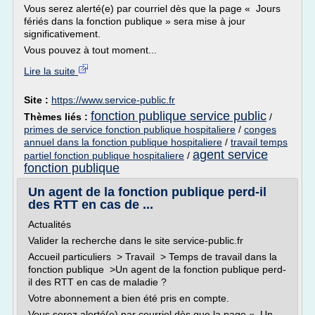
Vous serez alerté(e) par courriel dès que la page « Jours
fériés dans la fonction publique » sera mise à jour
significativement.
Vous pouvez à tout moment...
Lire la suite
Site :
https://www.service-public.fr
fonction publique service public
Thèmes liés :
/
primes de service fonction publique hospitaliere
/
conges
annuel dans la fonction publique hospitaliere
/
travail temps
agent service
partiel fonction publique hospitaliere
/
fonction publique
Un agent de la fonction publique perd-il
des RTT en cas de ...
Actualités
Valider la recherche dans le site service-public.fr
Accueil particuliers > Travail > Temps de travail dans la
fonction publique >Un agent de la fonction publique perd-
il des RTT en cas de maladie ?
Votre abonnement a bien été pris en compte.
Vous serez alerté(e) par courriel dès que la page « Un