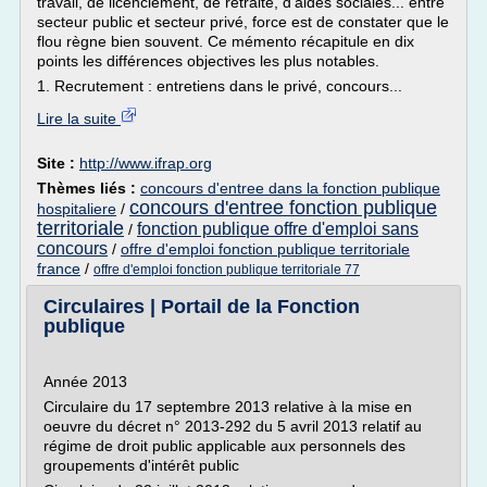
travail, de licenciement, de retraite, d'aides sociales... entre
secteur public et secteur privé, force est de constater que le
flou règne bien souvent. Ce mémento récapitule en dix
points les différences objectives les plus notables.
1. Recrutement : entretiens dans le privé, concours...
Lire la suite
Site :
http://www.ifrap.org
Thèmes liés :
concours d'entree dans la fonction publique
concours d'entree fonction publique
hospitaliere
/
territoriale
fonction publique offre d'emploi sans
/
concours
/
offre d'emploi fonction publique territoriale
france
/
offre d'emploi fonction publique territoriale 77
Circulaires | Portail de la Fonction
publique
Année 2013
Circulaire du 17 septembre 2013 relative à la mise en
oeuvre du décret n° 2013-292 du 5 avril 2013 relatif au
régime de droit public applicable aux personnels des
groupements d'intérêt public