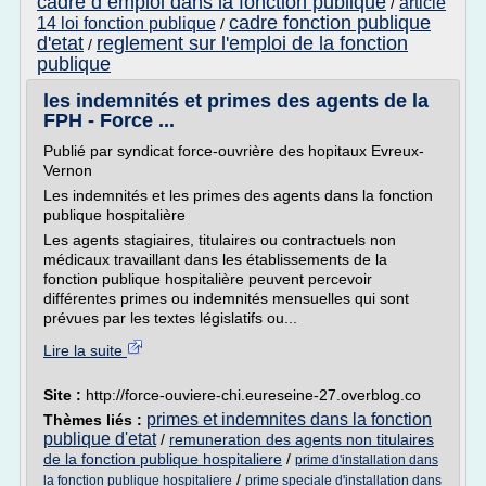
cadre d emploi dans la fonction publique
article
/
cadre fonction publique
14 loi fonction publique
/
d'etat
reglement sur l'emploi de la fonction
/
publique
les indemnités et primes des agents de la
FPH - Force ...
Publié par syndicat force-ouvrière des hopitaux Evreux-
Vernon
Les indemnités et les primes des agents dans la fonction
publique hospitalière
Les agents stagiaires, titulaires ou contractuels non
médicaux travaillant dans les établissements de la
fonction publique hospitalière peuvent percevoir
différentes primes ou indemnités mensuelles qui sont
prévues par les textes législatifs ou...
Lire la suite
Site :
http://force-ouviere-chi.eureseine-27.overblog.co
primes et indemnites dans la fonction
Thèmes liés :
publique d'etat
/
remuneration des agents non titulaires
de la fonction publique hospitaliere
/
prime d'installation dans
/
la fonction publique hospitaliere
prime speciale d'installation dans