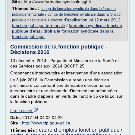
Site :
http://www.formationsyndicale.cgt.fr
Thèmes liés :
conge de formation syndicale dans la fonction
/
publique territoriale
conge de formation syndicale dans la fonction
/
decret d'application loi 12 mars 2012
publique hospitaliere
fonction publique territoriale
/
formation syndicale fonction
publique d'etat
/
droit a la formation syndicale dans la
fonction publique
Commission de la fonction publique -
Décisions 2016
10 décembre 2014 - Paquette et Ministère de la Santé et
des Services sociaux, 2014 QCCFP 25
Ordonnance interlocutoire et intervention d'une association
Le 3 juin 2016, la Commission a rendu une décision
préliminaire concernant une demande d'ordonnance
interlocutoire et une demande d'intervention présentées
dans le cadre d'appels, en vertu de l'article 35 de la Loi sur
la fonction publique,...
Lire la suite
Date:
2017-04-04 02:04:29
Site :
http://www.cfp.gouv.qc.ca
cadre d emplois fonction publique
Thèmes liés :
/