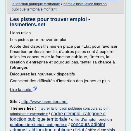
/
la fonction publique territoriale
prime d'installation fonction
publique territoriale montant
Les pistes pour trouver emploi -
lesmetiers.net
Liens utiles
Les pistes pour trouver emploi
A côté des dispositifs mis en place par l'Etat pour favoriser
l'insertion professionnelle, d'autres pistes sont à explorer
telles les concours de la fonction publique, l'intérim, la
création d'entreprise et pourquoi pas, tenter sa chance à
l'étranger.
Découvrez les nouveaux dispositifs
Conscient des difficultés d'insertion des jeunes et plus...
Lire la suite
Site :
http://www.lesmetiers.net
Thèmes liés :
integrer la fonction publique concours adjoint
cadre d'emploi categorie c
/
administratif categorie c
fonction publique territoriale
/
offre d'emploi fonction
concours adjoint
publique territoriale categorie c
/
administratif fonction publique d'etat
/
offre d'emplois