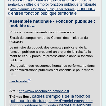
categorie c
/
site d'offre d'emploi de la fonction publique
offre d emploi fonction publique territoriale
territoriale
/
concours
/
offre d'emplois fonction publique territoriale
/
d'entree fonction publique territoriale
Assemblée nationale - Fonction publique :
mobilité et ...
Principaux amendements des commissions
Extrait du compte rendu du Conseil des ministres du
09/04/08
Le ministre du budget, des comptes publics et de la
fonction publique a présenté un projet de loi relatif à la
mobilité et aux parcours professionnels dans la fonction
publique.
Une gestion des ressources humaines performante dans
les administrations publiques est essentielle pour rendre
un...
Lire la suite
Site :
http://www.assemblee-nationale.fr
cadres d'emplois de la fonction
Thèmes liés :
publique territoriale
cadre d'emploi categorie c
/
cadres d emplois
fonction publique territoriale
/