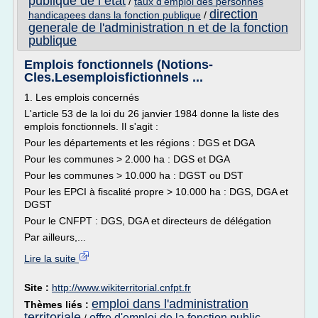
publique de l etat
/
taux d'emploi des personnes
direction
handicapees dans la fonction publique
/
generale de l'administration n et de la fonction
publique
Emplois fonctionnels (Notions-
Cles.Lesemploisfictionnels ...
1. Les emplois concernés
L'article 53 de la loi du 26 janvier 1984 donne la liste des
emplois fonctionnels. Il s'agit :
Pour les départements et les régions : DGS et DGA
Pour les communes > 2.000 ha : DGS et DGA
Pour les communes > 10.000 ha : DGST ou DST
Pour les EPCI à fiscalité propre > 10.000 ha : DGS, DGA et
DGST
Pour le CNFPT : DGS, DGA et directeurs de délégation
Par ailleurs,...
Lire la suite
Site :
http://www.wikiterritorial.cnfpt.fr
emploi dans l'administration
Thèmes liés :
territoriale
offre d'emploi de la fonction public