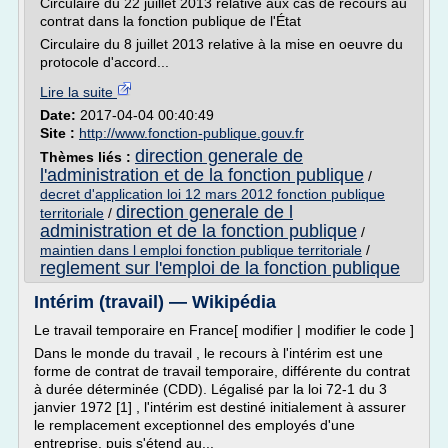
Circulaire du 22 juillet 2013 relative aux cas de recours au
contrat dans la fonction publique de l'État
Circulaire du 8 juillet 2013 relative à la mise en oeuvre du
protocole d'accord...
Lire la suite
Date:
2017-04-04 00:40:49
Site :
http://www.fonction-publique.gouv.fr
direction generale de
Thèmes liés :
l'administration et de la fonction publique
/
decret d'application loi 12 mars 2012 fonction publique
direction generale de l
territoriale
/
administration et de la fonction publique
/
maintien dans l emploi fonction publique territoriale
/
reglement sur l'emploi de la fonction publique
Intérim (travail) — Wikipédia
Le travail temporaire en France[ modifier | modifier le code ]
Dans le monde du travail , le recours à l'intérim est une
forme de contrat de travail temporaire, différente du contrat
à durée déterminée (CDD). Légalisé par la loi 72-1 du 3
janvier 1972 [1] , l'intérim est destiné initialement à assurer
le remplacement exceptionnel des employés d'une
entreprise, puis s'étend au...