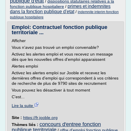
publique d'etat
/
dispositions statutaires relatives a la
primes et indemnites
fonction publique hospitaliere
/
dans la fonction publique d'etat
/
indemnite interim fonction
publique hospitaliere
Emploi: Contractuel fonction publique
territoriale ...
Afficher
Vous n'avez pas trouvé un emploi convenable?
Activez les alertes emploi et vous recevez un message
dès que les nouvelles offres d'emploi apparaissent
Alertes emploi
Activez les alertes emploi sur Jooble et recevez les
dernières offres d'emploi qui correspondent à vos critères
de recherche de plus de 9790 sites de recrutement
Vous pouvez les désactiver à tout moment
C'est...
Lire la suite
Site :
https://fr.jooble.org
concours d'entree fonction
Thèmes liés :
publique territoriale
/
offre d'emploi fonction publique