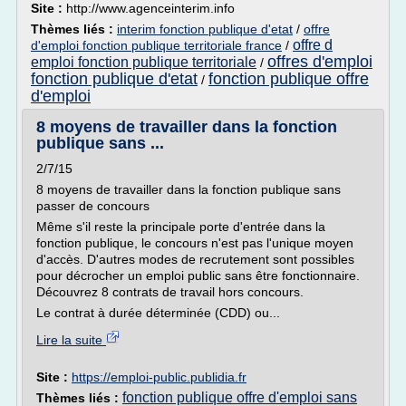
Site :
http://www.agenceinterim.info
Thèmes liés :
interim fonction publique d'etat
/
offre
offre d
d'emploi fonction publique territoriale france
/
offres d'emploi
emploi fonction publique territoriale
/
fonction publique d'etat
fonction publique offre
/
d'emploi
8 moyens de travailler dans la fonction
publique sans ...
2/7/15
8 moyens de travailler dans la fonction publique sans
passer de concours
Même s'il reste la principale porte d'entrée dans la
fonction publique, le concours n'est pas l'unique moyen
d'accès. D'autres modes de recrutement sont possibles
pour décrocher un emploi public sans être fonctionnaire.
Découvrez 8 contrats de travail hors concours.
Le contrat à durée déterminée (CDD) ou...
Lire la suite
Site :
https://emploi-public.publidia.fr
fonction publique offre d'emploi sans
Thèmes liés :