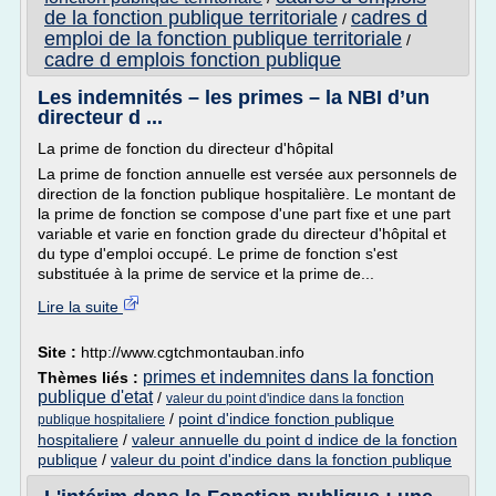
de la fonction publique territoriale
cadres d
/
emploi de la fonction publique territoriale
/
cadre d emplois fonction publique
Les indemnités – les primes – la NBI d’un
directeur d ...
La prime de fonction du directeur d'hôpital
La prime de fonction annuelle est versée aux personnels de
direction de la fonction publique hospitalière. Le montant de
la prime de fonction se compose d'une part fixe et une part
variable et varie en fonction grade du directeur d'hôpital et
du type d'emploi occupé. Le prime de fonction s'est
substituée à la prime de service et la prime de...
Lire la suite
Site :
http://www.cgtchmontauban.info
primes et indemnites dans la fonction
Thèmes liés :
publique d'etat
/
valeur du point d'indice dans la fonction
/
point d'indice fonction publique
publique hospitaliere
hospitaliere
/
valeur annuelle du point d indice de la fonction
publique
/
valeur du point d'indice dans la fonction publique