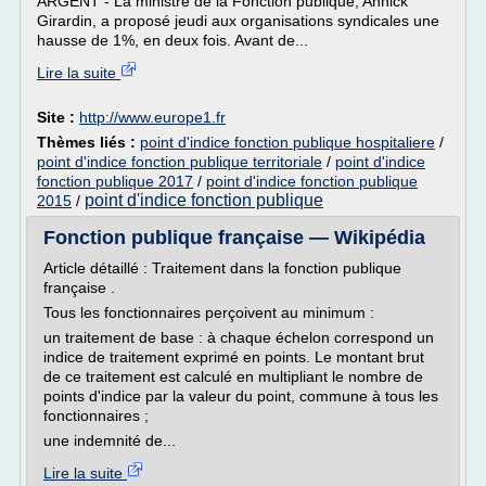
ARGENT - La ministre de la Fonction publique, Annick
Girardin, a proposé jeudi aux organisations syndicales une
hausse de 1%, en deux fois. Avant de...
Lire la suite
Site :
http://www.europe1.fr
Thèmes liés :
point d'indice fonction publique hospitaliere
/
point d'indice fonction publique territoriale
/
point d'indice
fonction publique 2017
/
point d'indice fonction publique
point d'indice fonction publique
2015
/
Fonction publique française — Wikipédia
Article détaillé : Traitement dans la fonction publique
française .
Tous les fonctionnaires perçoivent au minimum :
un traitement de base : à chaque échelon correspond un
indice de traitement exprimé en points. Le montant brut
de ce traitement est calculé en multipliant le nombre de
points d'indice par la valeur du point, commune à tous les
fonctionnaires ;
une indemnité de...
Lire la suite