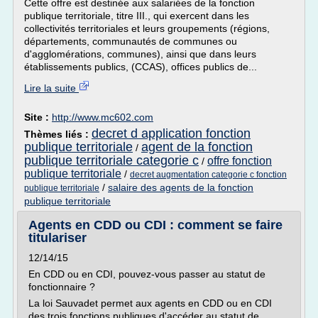
Cette offre est destinée aux salariées de la fonction
publique territoriale, titre III., qui exercent dans les
collectivités territoriales et leurs groupements (régions,
départements, communautés de communes ou
d'agglomérations, communes), ainsi que dans leurs
établissements publics, (CCAS), offices publics de...
Lire la suite
Site :
http://www.mc602.com
decret d application fonction
Thèmes liés :
publique territoriale
agent de la fonction
/
publique territoriale categorie c
offre fonction
/
publique territoriale
/
decret augmentation categorie c fonction
/
salaire des agents de la fonction
publique territoriale
publique territoriale
Agents en CDD ou CDI : comment se faire
titulariser
12/14/15
En CDD ou en CDI, pouvez-vous passer au statut de
fonctionnaire ?
La loi Sauvadet permet aux agents en CDD ou en CDI
des trois fonctions publiques d'accéder au statut de