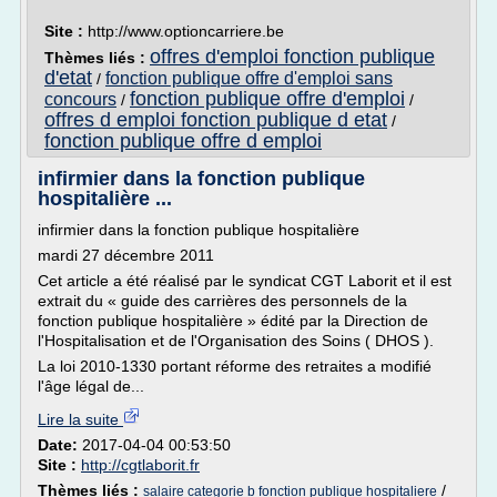
Site :
http://www.optioncarriere.be
offres d'emploi fonction publique
Thèmes liés :
d'etat
fonction publique offre d'emploi sans
/
fonction publique offre d'emploi
concours
/
/
offres d emploi fonction publique d etat
/
fonction publique offre d emploi
infirmier dans la fonction publique
hospitalière ...
infirmier dans la fonction publique hospitalière
mardi 27 décembre 2011
Cet article a été réalisé par le syndicat CGT Laborit et il est
extrait du « guide des carrières des personnels de la
fonction publique hospitalière » édité par la Direction de
l'Hospitalisation et de l'Organisation des Soins ( DHOS ).
La loi 2010-1330 portant réforme des retraites a modifié
l'âge légal de...
Lire la suite
Date:
2017-04-04 00:53:50
Site :
http://cgtlaborit.fr
Thèmes liés :
/
salaire categorie b fonction publique hospitaliere