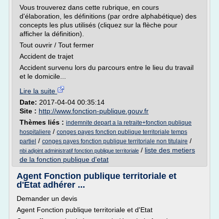
Vous trouverez dans cette rubrique, en cours
d'élaboration, les définitions (par ordre alphabétique) des
concepts les plus utilisés (cliquez sur la flèche pour
afficher la définition).
Tout ouvrir / Tout fermer
Accident de trajet
Accident survenu lors du parcours entre le lieu du travail
et le domicile...
Lire la suite
Date:
2017-04-04 00:35:14
Site :
http://www.fonction-publique.gouv.fr
Thèmes liés :
indemnite depart a la retraite+fonction publique
/
hospitaliere
conges payes fonction publique territoriale temps
/
/
partiel
conges payes fonction publique territoriale non titulaire
/
liste des metiers
nbi adjoint administratif fonction publique territoriale
de la fonction publique d'etat
Agent Fonction publique territoriale et
d'Etat adhérer ...
Demander un devis
Agent Fonction publique territoriale et d'Etat