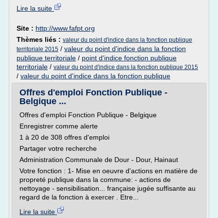
Lire la suite
Site :
http://www.fafpt.org
Thèmes liés :
valeur du point d'indice dans la fonction publique
/
valeur du point d'indice dans la fonction
territoriale 2015
publique territoriale
/
point d'indice fonction publique
territoriale
/
valeur du point d'indice dans la fonction publique 2015
/
valeur du point d'indice dans la fonction publique
Offres d'emploi Fonction Publique -
Belgique ...
Offres d'emploi Fonction Publique - Belgique
Enregistrer comme alerte
1 à 20 de 308 offres d'emploi
Partager votre recherche
Administration Communale de Dour - Dour, Hainaut
Votre fonction : 1- Mise en oeuvre d'actions en matière de
propreté publique dans la commune: - actions de
nettoyage - sensibilisation... française jugée suffisante au
regard de la fonction à exercer . Etre...
Lire la suite