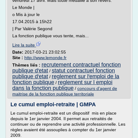
vendredi 17 avril. Mais toute médaille a son revers.
Le Monde |
o Mis à jour le
17.04.2015 à 15h22
| Par Valérie Segond
La fonction publique vous tente, mais...
Lire la suite
Date:
2017-03-21 23:02:55
Site :
http://www.lemonde.fr
recrutement contractuel fonction
Thèmes liés :
publique d'etat
statut contractuel fonction
/
publique d'etat
reglement sur l'emploi de la
/
fonction publique
reglement sur l emploi
/
dans la fonction publique
/
concours d'agent de
maitrise de la fonction publique territoriale
Le cumul emploi-retraite | GMPA
Le cumul emploi-retraite est un dispositif mis en place
depuis le 1er janvier 2004. Il permet aux retraités de
continuer ou de reprendre une activité professionnelle. Les
règles avaient été assouplies à compter du 1er janvier
2009.