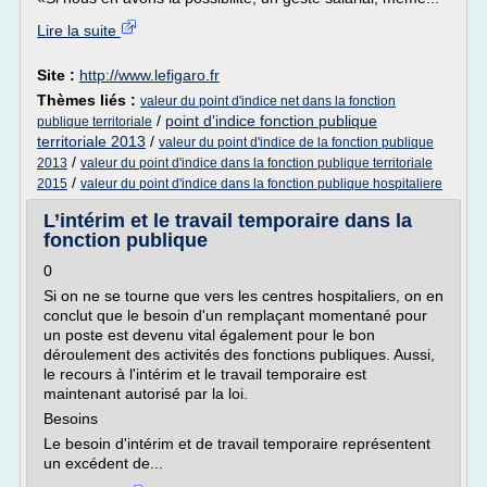
Lire la suite
Site :
http://www.lefigaro.fr
Thèmes liés :
valeur du point d'indice net dans la fonction
/
point d'indice fonction publique
publique territoriale
territoriale 2013
/
valeur du point d'indice de la fonction publique
/
2013
valeur du point d'indice dans la fonction publique territoriale
/
2015
valeur du point d'indice dans la fonction publique hospitaliere
L’intérim et le travail temporaire dans la
fonction publique
0
Si on ne se tourne que vers les centres hospitaliers, on en
conclut que le besoin d'un remplaçant momentané pour
un poste est devenu vital également pour le bon
déroulement des activités des fonctions publiques. Aussi,
le recours à l'intérim et le travail temporaire est
maintenant autorisé par la loi.
Besoins
Le besoin d'intérim et de travail temporaire représentent
un excédent de...