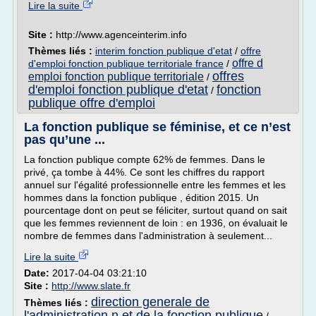
Lire la suite
Site :
http://www.agenceinterim.info
Thèmes liés :
interim fonction publique d'etat
/
offre
offre d
d'emploi fonction publique territoriale france
/
offres
emploi fonction publique territoriale
/
d'emploi fonction publique d'etat
fonction
/
publique offre d'emploi
La fonction publique se féminise, et ce n’est
pas qu’une ...
La fonction publique compte 62% de femmes. Dans le
privé, ça tombe à 44%. Ce sont les chiffres du rapport
annuel sur l'égalité professionnelle entre les femmes et les
hommes dans la fonction publique , édition 2015. Un
pourcentage dont on peut se féliciter, surtout quand on sait
que les femmes reviennent de loin : en 1936, on évaluait le
nombre de femmes dans l'administration à seulement...
Lire la suite
Date:
2017-04-04 03:21:10
Site :
http://www.slate.fr
direction generale de
Thèmes liés :
l'administration n et de la fonction publique