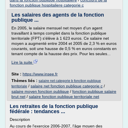
dans la fonction publique hospitaliere
/
concours de la
fonction publique hospitaliere categorie c
Les salaires des agents de la fonction
publique ...
En 2005, le salaire mensuel net moyen d'un agent
travaillant à temps complet dans la fonction publique
territoriale (FPT) s'élève à 1 623 euros. Ce salaire net
moyen a augmenté entre 2004 et 2005 de 2,3 % en euros
courants, soit une hausse de 0,5 % en euros constants en
tenant compte de la hausse des prix. Pour les seules...
Lire la suite
Site :
https://www.insee.fr
Thèmes liés :
salaire net categorie b fonction publique
/
salaire net fonction publique categorie c
/
territoriale
salaire moyen fonction publique
/
fonction publique salaire
brut net
/
salaire fonction publique territoriale net
Les retraites de la fonction publique
fédérale : tendances ...
Description
Au cours de l'exercice 2006-2007, l'âge moyen des