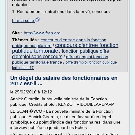
notables.
1. Recrutement : entretiens dans le privé, concours...
Lire la suite
Site :
http://www.ifrap.org
Thèmes liés :
concours d'entree dans la fonction
concours d'entree fonction
publique hospitaliere
/
publique territoriale
fonction publique offre
/
d'emploi sans concours
/
offre d'emploi fonction
publique territoriale france
/
offre d'emploi fonction publique
territoriale 77
Un dégel du salaire des fonctionnaires en
2017 est-il ...
le 25/02/2016 à 12:12
Annick Girardin, la nouvelle ministre de la Fonction
publique. Crédits photo : KENZO TRIBOUILLARD/AFP
LE SCAN �?CO - La nouvelle ministre de la Fonction
publique, Annick Girardin, se dit en faveur d'un dégel
symbolique du point d'indice des fonctionnaires, dans une
interview publiée ce jeudi par Les Echos.
«Si nous en avons la possibilité, un geste salarial, même...