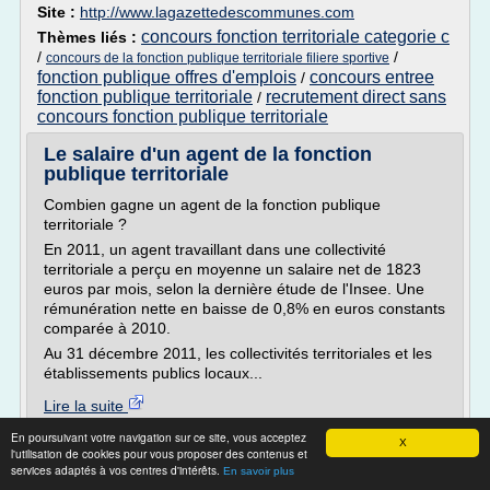
Site :
http://www.lagazettedescommunes.com
concours fonction territoriale categorie c
Thèmes liés :
/
/
concours de la fonction publique territoriale filiere sportive
fonction publique offres d'emplois
concours entree
/
fonction publique territoriale
recrutement direct sans
/
concours fonction publique territoriale
Le salaire d'un agent de la fonction
publique territoriale
Combien gagne un agent de la fonction publique
territoriale ?
En 2011, un agent travaillant dans une collectivité
territoriale a perçu en moyenne un salaire net de 1823
euros par mois, selon la dernière étude de l'Insee. Une
rémunération nette en baisse de 0,8% en euros constants
comparée à 2010.
Au 31 décembre 2011, les collectivités territoriales et les
établissements publics locaux...
Lire la suite
En poursuivant votre navigation sur ce site, vous acceptez
X
Site :
https://emploi-public.publidia.fr
l'utilisation de cookies pour vous proposer des contenus et
services adaptés à vos centres d'intérêts.
En savoir plus
Thèmes liés :
salaire des agents de la fonction publique