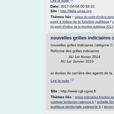
Lire la suite
Date:
2017-04-04 00:58:32
Site :
http://itefa.unsa.org
Thèmes liés :
valeur du point d'indice dans
point d indice de la fonction publique
/
v
du point d'indice de la fonction publique 2013
nouvelles grilles indiciaires 
nouvelles grilles indiciaires catégorie 
Réforme des grilles indiciaires
AU 1er 
AU 1er Janvier 2015
et durées de carrière des agents de la..
Lire la suite
Site :
http://www.cgt-cgvar.fr
Thèmes liés :
grilles indiciaires fonction p
/
echelle fon
publique territoriale categorie b
publique territoriale categorie b
/
decret 