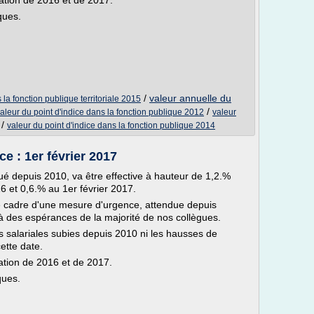
flation de 2016 et de 2017.
ques.
/
valeur annuelle du
 la fonction publique territoriale 2015
/
aleur du point d'indice dans la fonction publique 2012
valeur
/
valeur du point d'indice dans la fonction publique 2014
e : 1er février 2017
qué depuis 2010, va être effective à hauteur de 1,2.%
16 et 0,6.% au 1er février 2017.
 le cadre d'une mesure d'urgence, attendue depuis
çà des espérances de la majorité de nos collègues.
 salariales subies depuis 2010 ni les hausses de
cette date.
flation de 2016 et de 2017.
ques.