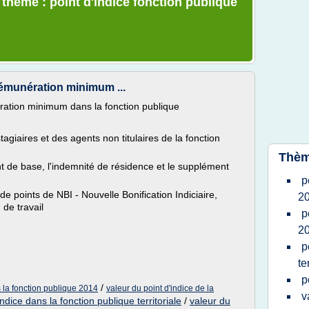
 thème : point d'indice fonction publique
 rémunération minimum ...
ération minimum dans la fonction publique
tagiaires et des agents non titulaires de la fonction
Thèm
ent de base, l'indemnité de résidence et le supplément
p
e points de NBI - Nouvelle Bonification Indiciaire,
2
 de travail
p
2
p
te
p
/
s la fonction publique 2014
valeur du point d'indice de la
v
indice dans la fonction publique territoriale
/
valeur du