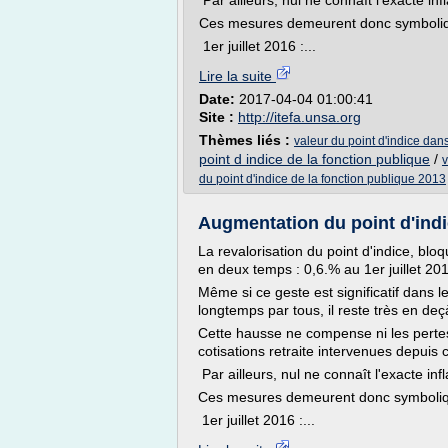
Par ailleurs, nul ne connaît l'exacte in
Ces mesures demeurent donc symboli
1er juillet 2016 :...
Lire la suite
Date:
2017-04-04 01:00:41
Site :
http://itefa.unsa.org
Thèmes liés :
valeur du point d'indice dans
point d indice de la fonction publique
/
v
du point d'indice de la fonction publique 2013
Augmentation du point d'indic
La revalorisation du point d'indice, blo
en deux temps : 0,6.% au 1er juillet 20
Même si ce geste est significatif dans
longtemps par tous, il reste très en de
Cette hausse ne compense ni les pertes
cotisations retraite intervenues depuis 
Par ailleurs, nul ne connaît l'exacte in
Ces mesures demeurent donc symboli
1er juillet 2016 :...