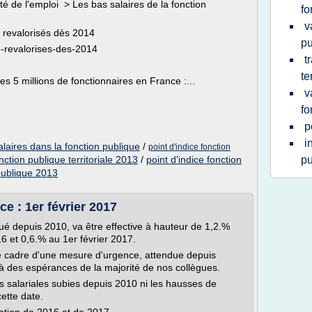
é de l'emploi > Les bas salaires de la fonction
fo
v
e revalorisés dès 2014
pu
e-revalorises-des-2014
t
te
es 5 millions de fonctionnaires en France :...
v
fo
p
i
laires dans la fonction publique
/
point d'indice fonction
onction publique territoriale 2013
/
point d'indice fonction
pu
 publique 2013
e : 1er février 2017
oqué depuis 2010, va être effective à hauteur de 1,2.%
16 et 0,6.% au 1er février 2017.
 le cadre d'une mesure d'urgence, attendue depuis
çà des espérances de la majorité de nos collègues.
 salariales subies depuis 2010 ni les hausses de
cette date.