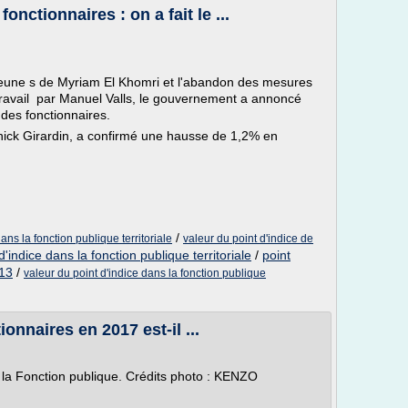
onctionnaires : on a fait le ...
 jeune s de Myriam El Khomri et l'abandon des mesures
 travail par Manuel Valls, le gouvernement a annoncé
 des fonctionnaires.
nnick Girardin, a confirmé une hausse de 1,2% en
/
ans la fonction publique territoriale
valeur du point d'indice de
d'indice dans la fonction publique territoriale
/
point
013
/
valeur du point d'indice dans la fonction publique
onnaires en 2017 est-il ...
e la Fonction publique. Crédits photo : KENZO