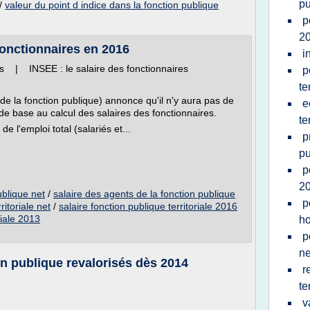
pu
/
valeur du point d indice dans la fonction publique
p
2
fonctionnaires en 2016
i
s | INSEE : le salaire des fonctionnaires
p
te
e la fonction publique) annonce qu'il n'y aura pas de
e
t de base au calcul des salaires des fonctionnaires.
te
e l'emploi total (salariés et...
p
pu
p
2
ublique net
/
salaire des agents de la fonction publique
p
ritoriale net
/
salaire fonction publique territoriale 2016
riale 2013
ho
p
ne
on publique revalorisés dès 2014
r
te
v