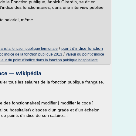
 la Fonction publique, Annick Girardin, se dit en
'indice des fonctionnaires, dans une interview publiée
te salarial, même...
/
point d'indice fonction
dans la fonction publique territoriale
/
t d'indice de la fonction publique 2013
valeur du point d'indice
leur du point d'indice dans la fonction publique hospitaliere
ance — Wikipédia
uler tous les salaires de la fonction publique française.
e des fonctionnaires[ modifier | modifier le code ]
al ou hospitalier) dispose d'un grade et d'un échelon
e points d'indice de son salaire....