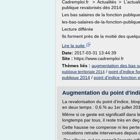
Cadremploi.fr > Actualités > L'actualit
publique revalorisés dès 2014
Les bas salaires de la fonction publiqu
les-bas-salaires-de-la-fonction-publiqu
Lecture différée
Ils forment près de la moitié des quelqu
Lire la suite
Date:
2017-03-31 13:44:39
Site :
https://www.cadremploi.fr
Thèmes liés :
augmentation des bas sa
/
point d'indice f
publique territoriale 2014
publique 2014
/
point d'indice fonction
Augmentation du point d'indic
La revalorisation du point d'indice, bl
en deux temps : 0,6.% au 1er juillet 20
Même si ce geste est significatif dans
longtemps par tous, il reste très en de
Cette hausse ne compense ni les pertes
cotisations retraite intervenues depuis 