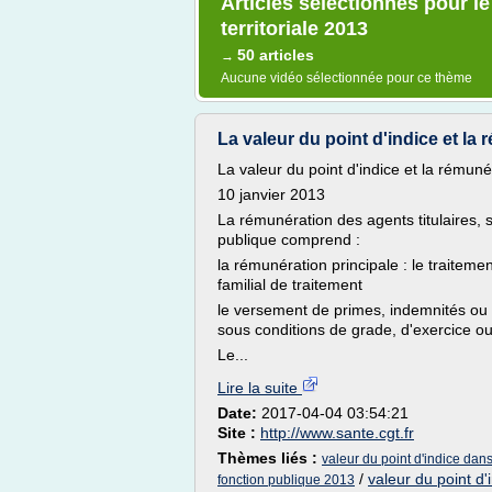
Articles sélectionnés pour le
territoriale 2013
50 articles
→
Aucune vidéo sélectionnée pour ce thème
La valeur du point d'indice et la
La valeur du point d'indice et la rémun
10 janvier 2013
La rémunération des agents titulaires, s
publique comprend :
la rémunération principale : le traitem
familial de traitement
le versement de primes, indemnités ou d
sous conditions de grade, d'exercice ou
Le...
Lire la suite
Date:
2017-04-04 03:54:21
Site :
http://www.sante.cgt.fr
Thèmes liés :
valeur du point d'indice dan
/
valeur du point d'
fonction publique 2013