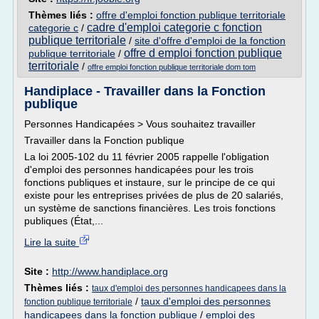
Thèmes liés :
offre d'emploi fonction publique territoriale
cadre d'emploi categorie c fonction
categorie c
/
publique territoriale
/
site d'offre d'emploi de la fonction
offre d emploi fonction publique
publique territoriale
/
territoriale
/
offre emploi fonction publique territoriale dom tom
Handiplace - Travailler dans la Fonction
publique
Personnes Handicapées > Vous souhaitez travailler
Travailler dans la Fonction publique
La loi 2005-102 du 11 février 2005 rappelle l'obligation
d'emploi des personnes handicapées pour les trois
fonctions publiques et instaure, sur le principe de ce qui
existe pour les entreprises privées de plus de 20 salariés,
un système de sanctions financières. Les trois fonctions
publiques (État,...
Lire la suite
Site :
http://www.handiplace.org
Thèmes liés :
taux d'emploi des personnes handicapees dans la
/
taux d'emploi des personnes
fonction publique territoriale
handicapees dans la fonction publique
/
emploi des