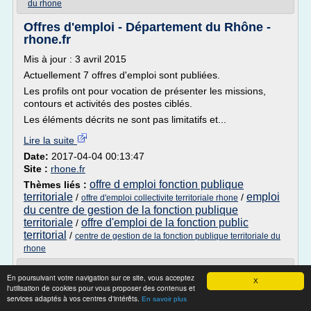
du rhone
Offres d'emploi - Département du Rhône -
rhone.fr
Mis à jour : 3 avril 2015
Actuellement 7 offres d'emploi sont publiées.
Les profils ont pour vocation de présenter les missions,
contours et activités des postes ciblés.
Les éléments décrits ne sont pas limitatifs et...
Lire la suite
Date:
2017-04-04 00:13:47
Site :
rhone.fr
offre d emploi fonction publique
Thèmes liés :
territoriale
emploi
/
/
offre d'emploi collectivite territoriale rhone
du centre de gestion de la fonction publique
territoriale
offre d'emploi de la fonction public
/
territorial
/
centre de gestion de la fonction publique territoriale du
rhone
Fonction Publique : Quelles conditions
En poursuivant votre navigation sur ce site, vous acceptez
X
pour passer un ...
l'utilisation de cookies pour vous proposer des contenus et
services adaptés à vos centres d'intérêts.
En savoir plus
Quelles conditions pour passer un concours de la