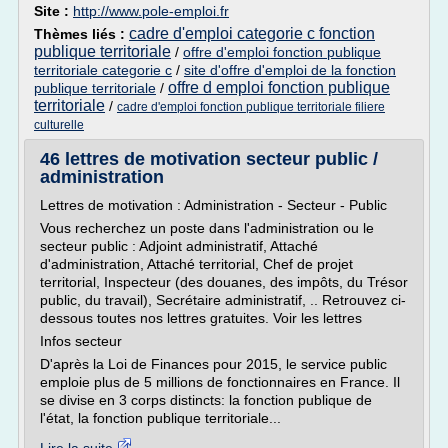
Site :
http://www.pole-emploi.fr
cadre d'emploi categorie c fonction
Thèmes liés :
publique territoriale
/
offre d'emploi fonction publique
territoriale categorie c
/
site d'offre d'emploi de la fonction
offre d emploi fonction publique
publique territoriale
/
territoriale
/
cadre d'emploi fonction publique territoriale filiere
culturelle
46 lettres de motivation secteur public /
administration
Lettres de motivation : Administration - Secteur - Public
Vous recherchez un poste dans l'administration ou le
secteur public : Adjoint administratif, Attaché
d'administration, Attaché territorial, Chef de projet
territorial, Inspecteur (des douanes, des impôts, du Trésor
public, du travail), Secrétaire administratif, .. Retrouvez ci-
dessous toutes nos lettres gratuites. Voir les lettres
Infos secteur
D'après la Loi de Finances pour 2015, le service public
emploie plus de 5 millions de fonctionnaires en France. Il
se divise en 3 corps distincts: la fonction publique de
l'état, la fonction publique territoriale...