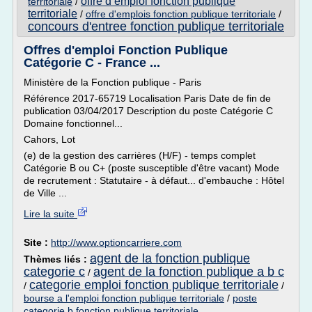
offre d emploi fonction publique
territoriale
/
territoriale
/
offre d'emplois fonction publique territoriale
/
concours d'entree fonction publique territoriale
Offres d'emploi Fonction Publique
Catégorie C - France ...
Ministère de la Fonction publique - Paris
Référence 2017-65719 Localisation Paris Date de fin de
publication 03/04/2017 Description du poste Catégorie C
Domaine fonctionnel...
Cahors, Lot
(e) de la gestion des carrières (H/F) - temps complet
Catégorie B ou C+ (poste susceptible d'être vacant) Mode
de recrutement : Statutaire - à défaut... d'embauche : Hôtel
de Ville ...
Lire la suite
Site :
http://www.optioncarriere.com
agent de la fonction publique
Thèmes liés :
categorie c
agent de la fonction publique a b c
/
categorie emploi fonction publique territoriale
/
/
bourse a l'emploi fonction publique territoriale
/
poste
categorie b fonction publique territoriale