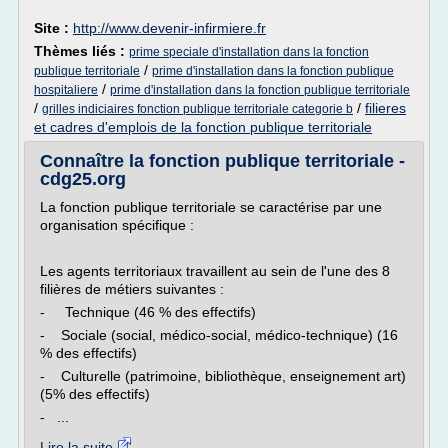
Site :
http://www.devenir-infirmiere.fr
Thèmes liés :
prime speciale d'installation dans la fonction
/
publique territoriale
prime d'installation dans la fonction publique
/
hospitaliere
prime d'installation dans la fonction publique territoriale
/
/
filieres
grilles indiciaires fonction publique territoriale categorie b
et cadres d'emplois de la fonction publique territoriale
Connaître la fonction publique territoriale -
cdg25.org
La fonction publique territoriale se caractérise par une
organisation spécifique :
Les agents territoriaux travaillent au sein de l'une des 8
filières de métiers suivantes :
- Technique (46 % des effectifs)
- Sociale (social, médico-social, médico-technique) (16
% des effectifs)
- Culturelle (patrimoine, bibliothèque, enseignement art)
(5% des effectifs)
- ...
Lire la suite