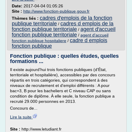
Date:
2017-04-04 01:05:26
Site :
http://www.fonction-publique.gouv.fr
cadres d'emplois de la fonction
Thèmes liés :
publique territoriale
cadres d emplois de la
/
fonction publique territoriale
agent d'accueil
/
fonction publique territoriale
/
agent d'accueil
cadre d emplois
fonction publique hospitaliere
/
fonction publique
Fonction publique : quelles études, quelles
formations ...
Il existe aujourd'hui trois fonctions publiques (d'État,
territoriale et hospitalière), accessibles par des concours
répartis en trois catégories, qui correspondent à des
niveaux de recrutement et d'emploi différents : A pour
bac+3, B pour les bacheliers et C niveau CAP ou sans
condition de diplôme. À elle seule, la fonction publique a
recruté 29.000 personnes en 2013.
Concours de...
Lire la suite
Site :
http://www.letudiant.fr