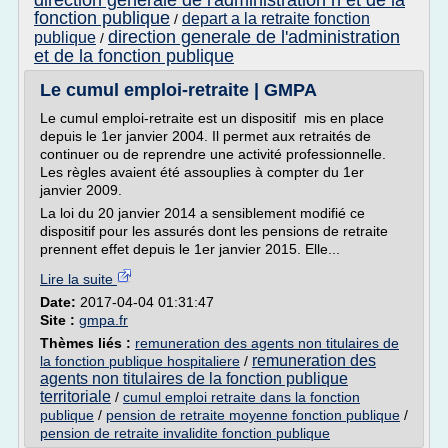
direction generale de l'administration n et de la
fonction publique
depart a la retraite fonction
/
direction generale de l'administration
publique
/
et de la fonction publique
Le cumul emploi-retraite | GMPA
Le cumul emploi-retraite est un dispositif mis en place
depuis le 1er janvier 2004. Il permet aux retraités de
continuer ou de reprendre une activité professionnelle.
Les règles avaient été assouplies à compter du 1er
janvier 2009.
La loi du 20 janvier 2014 a sensiblement modifié ce
dispositif pour les assurés dont les pensions de retraite
prennent effet depuis le 1er janvier 2015. Elle...
Lire la suite
Date:
2017-04-04 01:31:47
Site :
gmpa.fr
Thèmes liés :
remuneration des agents non titulaires de
remuneration des
la fonction publique hospitaliere
/
agents non titulaires de la fonction publique
territoriale
/
cumul emploi retraite dans la fonction
publique
/
pension de retraite moyenne fonction publique
/
pension de retraite invalidite fonction publique