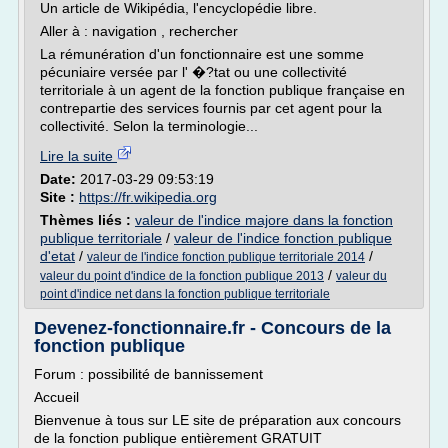
Un article de Wikipédia, l'encyclopédie libre.
Aller à : navigation , rechercher
La rémunération d'un fonctionnaire est une somme
pécuniaire versée par l' �?tat ou une collectivité
territoriale à un agent de la fonction publique française en
contrepartie des services fournis par cet agent pour la
collectivité. Selon la terminologie...
Lire la suite
Date:
2017-03-29 09:53:19
Site :
https://fr.wikipedia.org
Thèmes liés :
valeur de l'indice majore dans la fonction
publique territoriale
/
valeur de l'indice fonction publique
d'etat
/
/
valeur de l'indice fonction publique territoriale 2014
/
valeur du point d'indice de la fonction publique 2013
valeur du
point d'indice net dans la fonction publique territoriale
Devenez-fonctionnaire.fr - Concours de la
fonction publique
Forum : possibilité de bannissement
Accueil
Bienvenue à tous sur LE site de préparation aux concours
de la fonction publique entièrement GRATUIT