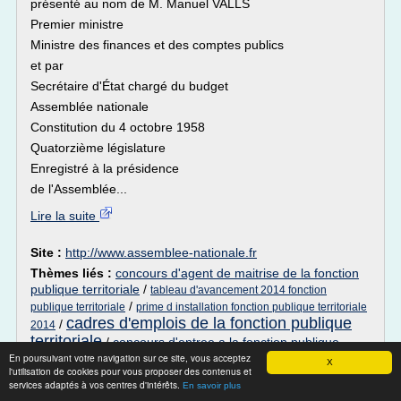
présenté au nom de M. Manuel VALLS
Premier ministre
Ministre des finances et des comptes publics
et par
Secrétaire d'État chargé du budget
Assemblée nationale
Constitution du 4 octobre 1958
Quatorzième législature
Enregistré à la présidence
de l'Assemblée...
Lire la suite
Site :
http://www.assemblee-nationale.fr
Thèmes liés :
concours d'agent de maitrise de la fonction
publique territoriale
/
tableau d'avancement 2014 fonction
/
publique territoriale
prime d installation fonction publique territoriale
cadres d'emplois de la fonction publique
/
2014
territoriale
/
concours d'entree a la fonction publique
En poursuivant votre navigation sur ce site, vous acceptez
2015
X
l'utilisation de cookies pour vous proposer des contenus et
services adaptés à vos centres d'intérêts.
Centre national de la recherche
En savoir plus