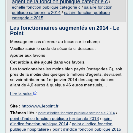
agent de la fonction publique categorie c
/
echelle fonction publique categorie c
/
salaire fonction
publique categorie c 2014
/
salaire fonction publique
categorie c 2015
Les fonctionnaires augmentés en 2014 - Le
Point
Message en cas d'erreur au focus sur le champ
Veuillez saisir le code de sécurité ci-dessous :
Ajouter aux favoris
Cet article a été ajouté dans vos favoris.
Les fonctionnaires les moins bien payés (catégories C), soit
près de la moitié des quelque 5 millions d'agents, devraient
se voir attribuer au 1er janvier 2014 des augmentations
allant de 4,6 euros à quelque 46 euros mensuels,...
Lire la suite
Site :
http://www.lepoint.fr
Thèmes liés :
/
point d'indice fonction publique territoriale 2014
point d'indice fonction publique territoriale 2013
/
point
d'indice fonction publique 2014
/
point d'indice fonction
publique hospitaliere
/
point d'indice fonction publique 2015