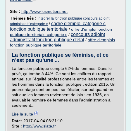
Site :
http://www.lesmetiers.net
Thèmes liés :
integrer la fonction publique concours adjoint
cadre d'emploi categorie c
/
administratif categorie c
fonction publique territoriale
/
offre d'emploi fonction
concours adjoint
publique territoriale categorie c
/
administratif fonction publique d'etat
/
offre d'emplois
fonction publique territoriale
La fonction publique se féminise, et ce
n’est pas qu’une ...
La fonction publique compte 62% de femmes. Dans le
privé, ça tombe à 44%. Ce sont les chiffres du rapport
annuel sur l'égalité professionnelle entre les femmes et
les hommes dans la fonction publique , édition 2015. Un
pourcentage dont on peut se féliciter, surtout quand on
sait que les femmes reviennent de loin : en 1936, on
évaluait le nombre de femmes dans l'administration à
seulement...
Lire la suite
Date:
2017-04-04 03:21:10
Site :
http://www.slate.fr