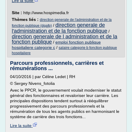
Lire la suite
Site :
http://www.hospimedia.fr
Thèmes liés :
direction generale de l'administration et de la
direction generale de
/
fonction publique (dgafp)
l'administration et de la fonction publique
/
direction generale de l administration et de la
fonction publique
/
emploi fonction publique
hospitaliere categorie c
/
salaire categorie b fonction publique
hospitaliere
Parcours professionnels, carrières et
rémunérations ...
04/10/2016 | par Céline Ledet | RH
© Sergey Nivens_fotolia
Avec le PPCR, le gouvernement voulait moderniser le statut
général des fonctionnaires et revaloriser leur carrière. Les
principales dispositions tendent surtout à rééquilibrer
progressivement des parcours professionnels et la
rémunération de tous les agents publics en harmonisant le
système de carrière des trois fonctions...
Lire la suite