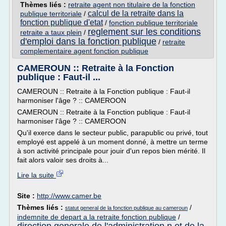
Thèmes liés :
retraite agent non titulaire de la fonction
calcul de la retraite dans la
publique territoriale
/
fonction publique d'etat
/
fonction publique territoriale
reglement sur les conditions
retraite a taux plein
/
d'emploi dans la fonction publique
/
retraite
complementaire agent fonction publique
CAMEROUN :: Retraite à la Fonction
publique : Faut-il ...
CAMEROUN :: Retraite à la Fonction publique : Faut-il
harmoniser l'âge ? :: CAMEROON
CAMEROUN :: Retraite à la Fonction publique : Faut-il
harmoniser l'âge ? :: CAMEROON
Qu'il exerce dans le secteur public, parapublic ou privé, tout
employé est appelé à un moment donné, à mettre un terme
à son activité principale pour jouir d'un repos bien mérité. Il
fait alors valoir ses droits à...
Lire la suite
Site :
http://www.camer.be
Thèmes liés :
/
statut general de la fonction publique au cameroun
indemnite de depart a la retraite fonction publique
/