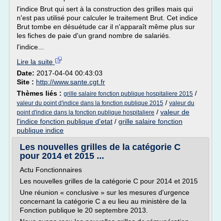
l'indice Brut qui sert à la construction des grilles mais qui
n'est pas utilisé pour calculer le traitement Brut. Cet indice
Brut tombe en désuétude car il n'apparaît même plus sur
les fiches de paie d'un grand nombre de salariés.
l'indice...
Lire la suite
Date:
2017-04-04 00:43:03
Site :
http://www.sante.cgt.fr
Thèmes liés :
/
grille salaire fonction publique hospitaliere 2015
/
valeur du point d'indice dans la fonction publique 2015
valeur du
/
valeur de
point d'indice dans la fonction publique hospitaliere
l'indice fonction publique d'etat
/
grille salaire fonction
publique indice
Les nouvelles grilles de la catégorie C
pour 2014 et 2015 ...
Actu Fonctionnaires
Les nouvelles grilles de la catégorie C pour 2014 et 2015
Une réunion « conclusive » sur les mesures d'urgence
concernant la catégorie C a eu lieu au ministère de la
Fonction publique le 20 septembre 2013.