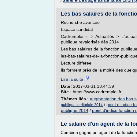
salaire des agents de la fonction 
/
Les bas salaires de la foncti
Recherche avancée
Espace candidat
Cadremploi.fr > Actualités > L'actualit
publique revalorisés dès 2014
Les bas salaires de la fonction publiqu
les-bas-salaires-de-la-fonction-publiq
Lecture différée
Ils forment près de la moitié des quelqu
Lire la suite
Date:
2017-03-31 13:44:39
Site :
https://www.cadremploi.fr
Thèmes liés :
augmentation des bas sa
/
point d'indice f
publique territoriale 2014
publique 2014
/
point d'indice fonction
Le salaire d'un agent de la fo
Combien gagne un agent de la fonction p