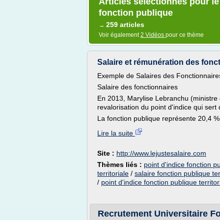
Articles sélectionnés pour le
fonction publique
259 articles
→
Voir également
2 Vidéos
pour ce thème
Salaire et rémunération des fonc
Exemple de Salaires des Fonctionnaire
Salaire des fonctionnaires
En 2013, Marylise Lebranchu (ministre d
revalorisation du point d'indice qui ser
La fonction publique représente 20,4 % de
Lire la suite
Site :
http://www.lejustesalaire.com
Thèmes liés :
point d'indice fonction p
territoriale
/
salaire fonction publique ter
/
point d'indice fonction publique territo
Recrutement Universitaire F