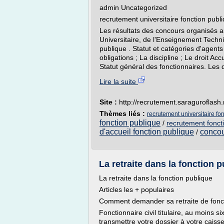
admin Uncategorized
recrutement universitaire fonction publ
Les résultats des concours organisés 
Universitaire, de l'Enseignement Techniq
publique . Statut et catégories d'agents 
obligations ; La discipline ; Le droit Ac
Statut général des fonctionnaires. Les dro
Lire la suite
Site :
http://recrutement.saraguroflash.
Thèmes liés :
recrutement universitaire fo
fonction publique
/
recrutement fonct
d'accueil fonction publique
concou
/
La retraite dans la fonction pu
La retraite dans la fonction publique
Articles les + populaires
Comment demander sa retraite de fonct
Fonctionnaire civil titulaire, au moins s
transmettre votre dossier à votre caiss