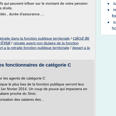
tifs qui peuvent influer sur le montant de votre pension
s
s droits.
r
aités , durée d'assurance ,...
fo
s
ho
calcul de
etraite dans la fonction publique territoriale
/
 d'etat
/
retraite agent non titulaire de la fonction
 a la retraite fonction publique territoriale
/
depart a la
s fonctionnaires de catégorie C
ur les agents de catégorie C
ique le plus bas de la fonction publique verront leur
 1er février 2014. Un coup de pouce qui impactera en
salaire proche du Smic.
isation des salaires des...