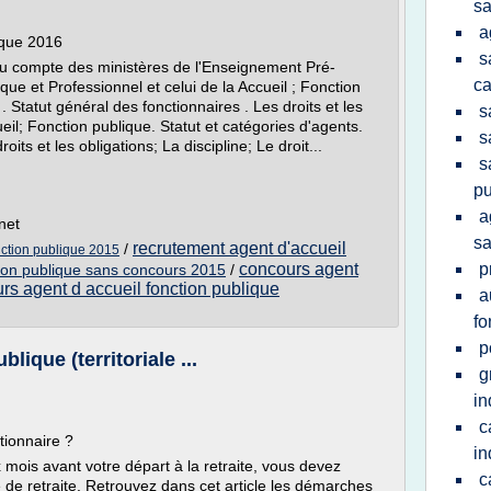
sa
a
ique 2016
s
au compte des ministères de l'Enseignement Pré-
ca
ue et Professionnel et celui de la Accueil ; Fonction
. Statut général des fonctionnaires . Les droits et les
s
cueil; Fonction publique. Statut et catégories d'agents.
s
its et les obligations; La discipline; Le droit...
s
pu
a
net
sa
recrutement agent d'accueil
/
nction publique 2015
concours agent
p
ion publique sans concours 2015
/
rs agent d accueil fonction publique
a
fo
p
blique (territoriale ...
g
in
c
ionnaire ?
in
ix mois avant votre départ à la retraite, vous devez
c
e de retraite. Retrouvez dans cet article les démarches