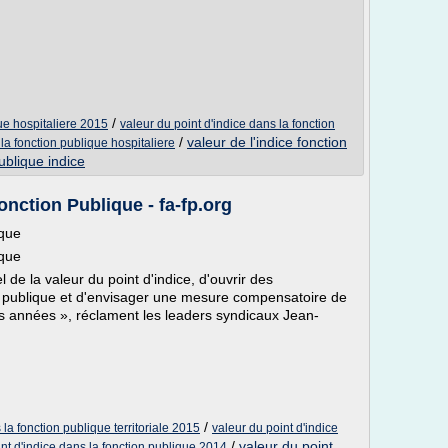
/
que hospitaliere 2015
valeur du point d'indice dans la fonction
/
valeur de l'indice fonction
 la fonction publique hospitaliere
publique indice
nction Publique - fa-fp.org
ique
ique
 de la valeur du point d'indice, d'ouvrir des
on publique et d'envisager une mesure compensatoire de
s années », réclament les leaders syndicaux Jean-
/
 la fonction publique territoriale 2015
valeur du point d'indice
/
valeur du point
int d'indice dans la fonction publique 2014