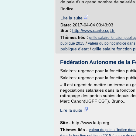
de paie d'un grand nombre de salariés.
l'indice...
Lire la suite
Date:
2017-04-04 00:43:03
Site :
http://www.sante.cgt.fr
Thèmes liés :
grille salaire fonction publi
/
publique 2015
valeur du point d'indice dans
publique d'etat
/
grille salaire fonction 
Fédération Autonome de la Fo
Salaires: urgence pour la fonction publ
Salaires: urgence pour la fonction publ
« Il est urgent de mettre un terme au gel
négociations salariales dans la foncti
rattrapage des pertes subies depuis de
Marc Canon(UGFF CGT), Bruno...
Lire la suite
Site :
http://www.fa-fp.org
Thèmes liés :
valeur du point d'indice dans
/
dans la fonction publique 2015
valeur du po