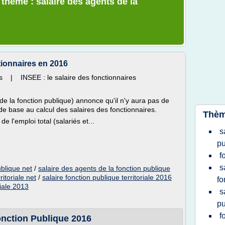
 thème : salaire des agents de la
tionnaires en 2016
s | INSEE : le salaire des fonctionnaires
e la fonction publique) annonce qu'il n'y aura pas de
t de base au calcul des salaires des fonctionnaires.
Thèm
 l'emploi total (salariés et...
s
pu
f
s
ublique net
/
salaire des agents de la fonction publique
ritoriale net
/
salaire fonction publique territoriale 2016
fo
riale 2013
s
pu
f
onction Publique 2016