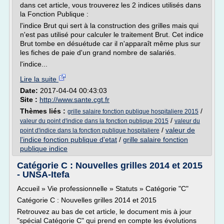
dans cet article, vous trouverez les 2 indices utilisés dans
la Fonction Publique :
l'indice Brut qui sert à la construction des grilles mais qui
n'est pas utilisé pour calculer le traitement Brut. Cet indice
Brut tombe en désuétude car il n'apparaît même plus sur
les fiches de paie d'un grand nombre de salariés.
l'indice...
Lire la suite
Date:
2017-04-04 00:43:03
Site :
http://www.sante.cgt.fr
Thèmes liés :
/
grille salaire fonction publique hospitaliere 2015
/
valeur du point d'indice dans la fonction publique 2015
valeur du
/
valeur de
point d'indice dans la fonction publique hospitaliere
l'indice fonction publique d'etat
/
grille salaire fonction
publique indice
Catégorie C : Nouvelles grilles 2014 et 2015
- UNSA-Itefa
Accueil » Vie professionnelle » Statuts » Catégorie "C"
Catégorie C : Nouvelles grilles 2014 et 2015
Retrouvez au bas de cet article, le document mis à jour
"spécial Catégorie C" qui prend en compte les évolutions