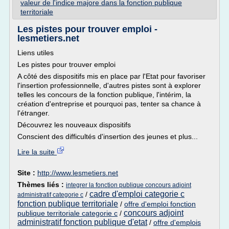
valeur de l'indice majore dans la fonction publique
territoriale
Les pistes pour trouver emploi -
lesmetiers.net
Liens utiles
Les pistes pour trouver emploi
A côté des dispositifs mis en place par l'Etat pour favoriser
l'insertion professionnelle, d'autres pistes sont à explorer
telles les concours de la fonction publique, l'intérim, la
création d'entreprise et pourquoi pas, tenter sa chance à
l'étranger.
Découvrez les nouveaux dispositifs
Conscient des difficultés d'insertion des jeunes et plus...
Lire la suite
Site :
http://www.lesmetiers.net
Thèmes liés :
integrer la fonction publique concours adjoint
cadre d'emploi categorie c
/
administratif categorie c
fonction publique territoriale
/
offre d'emploi fonction
concours adjoint
publique territoriale categorie c
/
administratif fonction publique d'etat
/
offre d'emplois