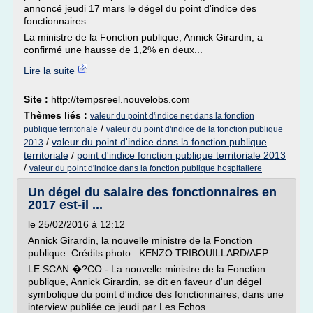
annoncé jeudi 17 mars le dégel du point d'indice des
fonctionnaires.
La ministre de la Fonction publique, Annick Girardin, a
confirmé une hausse de 1,2% en deux...
Lire la suite
Site :
http://tempsreel.nouvelobs.com
Thèmes liés :
valeur du point d'indice net dans la fonction
/
publique territoriale
valeur du point d'indice de la fonction publique
/
valeur du point d'indice dans la fonction publique
2013
territoriale
/
point d'indice fonction publique territoriale 2013
/
valeur du point d'indice dans la fonction publique hospitaliere
Un dégel du salaire des fonctionnaires en
2017 est-il ...
le 25/02/2016 à 12:12
Annick Girardin, la nouvelle ministre de la Fonction
publique. Crédits photo : KENZO TRIBOUILLARD/AFP
LE SCAN �?CO - La nouvelle ministre de la Fonction
publique, Annick Girardin, se dit en faveur d'un dégel
symbolique du point d'indice des fonctionnaires, dans une
interview publiée ce jeudi par Les Echos.