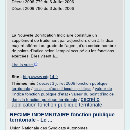
Décret 2006-779 du 3 Juillet 2006
Décret 2006-780 du 3 Juillet 2006
La Nouvelle Bonification Indiciaire constitue un
supplément de traitement par adjonction, d'un à l'indice
majoré afférent au grade de l'agent, d'un certain nombre
de points d'indice selon l'emploi occupé ou les fonctions
exercées. Elles visent à...
Lire la suite
Site :
http://www.cdg14.fr
Thèmes liés :
decret 3 juillet 2006 fonction publique
territoriale
/
/
valeur de
nbi agent d'accueil fonction publique
l'indice fonction publique d'etat
/
valeur du point d'indice
decret d
dans la fonction publique territoriale
/
application fonction publique territoriale
REGIME INDEMNITAIRE fonction publique
territoriale - Le ...
Union Nationale des Syndicats Autonomes