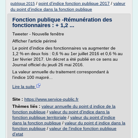
/
point d'indice fonction publique 2017
/
valeur
publique 2015
du point d'indice dans la fonction publique
Fonction publique -Rémunération des
fonctionnaires : + 1,2 ...
Tweeter - Nouvelle fenêtre
Afficher l'article périmé
Le point d'indice des fonctionnaires va augmenter de
1,2 % en deux fois : 0,6 % au 1er juillet 2016 et 0,6 % au
1er février 2017. Un décret a été publié en ce sens au
Journal officiel du jeudi 26 mai 2016.
La valeur annuelle du traitement correspondant à
l'indice 100 majoré...
Lire la suite
Site :
https://www.service-public.fr
Thèmes liés :
valeur annuelle du point d indice de la
fonction publique
/
valeur du point d'indice dans la
fonction publique territoriale
/
valeur du point d'indice
dans la fonction publique
/
valeur du point d indice dans la
fonction publique
/
valeur de l'indice fonction publique
d'etat