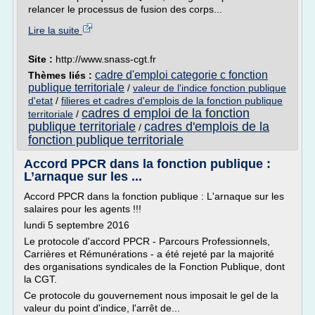
relancer le processus de fusion des corps...
Lire la suite
Site :
http://www.snass-cgt.fr
cadre d'emploi categorie c fonction
Thèmes liés :
publique territoriale
/
valeur de l'indice fonction publique
d'etat
/
filieres et cadres d'emplois de la fonction publique
cadres d emploi de la fonction
territoriale
/
publique territoriale
cadres d'emplois de la
/
fonction publique territoriale
Accord PPCR dans la fonction publique :
L’arnaque sur les ...
Accord PPCR dans la fonction publique : L'arnaque sur les
salaires pour les agents !!!
lundi 5 septembre 2016
Le protocole d'accord PPCR - Parcours Professionnels,
Carrières et Rémunérations - a été rejeté par la majorité
des organisations syndicales de la Fonction Publique, dont
la CGT.
Ce protocole du gouvernement nous imposait le gel de la
valeur du point d'indice, l'arrêt de...