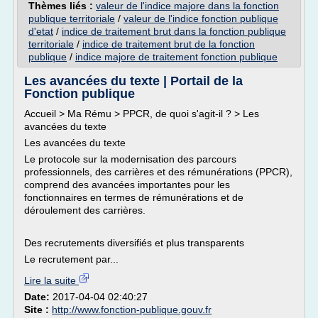
Thèmes liés :
valeur de l'indice majore dans la fonction
publique territoriale
/
valeur de l'indice fonction publique
d'etat
/
indice de traitement brut dans la fonction publique
territoriale
/
indice de traitement brut de la fonction
publique
/
indice majore de traitement fonction publique
Les avancées du texte | Portail de la
Fonction publique
Accueil > Ma Rému > PPCR, de quoi s'agit-il ? > Les
avancées du texte
Les avancées du texte
Le protocole sur la modernisation des parcours
professionnels, des carrières et des rémunérations (PPCR),
comprend des avancées importantes pour les
fonctionnaires en termes de rémunérations et de
déroulement des carrières.
Des recrutements diversifiés et plus transparents
Le recrutement par...
Lire la suite
Date:
2017-04-04 02:40:27
Site :
http://www.fonction-publique.gouv.fr