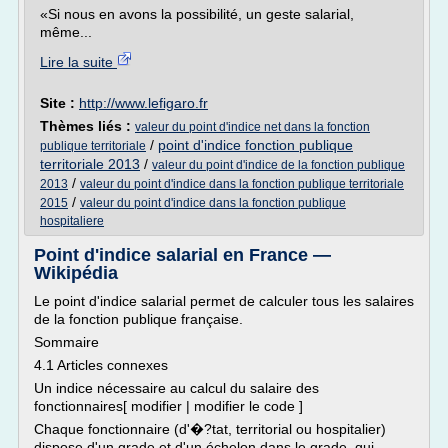
«Si nous en avons la possibilité, un geste salarial,
même...
Lire la suite
Site :
http://www.lefigaro.fr
Thèmes liés :
valeur du point d'indice net dans la fonction
/
point d'indice fonction publique
publique territoriale
territoriale 2013
/
valeur du point d'indice de la fonction publique
/
2013
valeur du point d'indice dans la fonction publique territoriale
/
2015
valeur du point d'indice dans la fonction publique
hospitaliere
Point d'indice salarial en France —
Wikipédia
Le point d'indice salarial permet de calculer tous les salaires
de la fonction publique française.
Sommaire
4.1 Articles connexes
Un indice nécessaire au calcul du salaire des
fonctionnaires[ modifier | modifier le code ]
Chaque fonctionnaire (d'�?tat, territorial ou hospitalier)
dispose d'un grade et d'un échelon dans le grade, qui