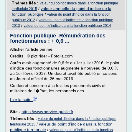
Thèmes liés :
valeur du point d'indice dans la fonction publique
/
valeur annuelle du point d indice de la
territoriale 2015
fonction publique
/
valeur du point d'indice dans la fonction
/
publique 2012
valeur du point d'indice de la fonction publique
/
2013
valeur du point d'indice dans la fonction publique 2014
Fonction publique -Rémunération des
fonctionnaires : + 0,6 ...
Afficher l'article périmé
Crédits : © pict rider - Fotolia.com
Après avoir augmenté de 0,6 % au 1er juillet 2016, le point
d'indice des fonctionnaires augmente à nouveau de 0,6 %
au 1er février 2017. Un décret avait été publié en ce sens
au Journal officiel du 26 mai 2016.
Ce décret concerne à la fois les personnels civils et
militaires de l'�?tat, les personnels des...
Lire la suite
Site :
https://www.service-public.fr
Thèmes liés :
valeur du point d'indice dans la fonction publique
/
valeur du point d'indice dans la fonction
territoriale 2015
publique territoriale
/
valeur du point d'indice dans la fonction