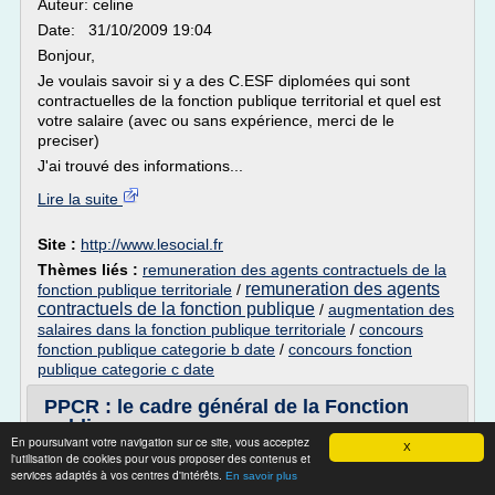
Auteur: celine
Date: 31/10/2009 19:04
Bonjour,
Je voulais savoir si y a des C.ESF diplomées qui sont
contractuelles de la fonction publique territorial et quel est
votre salaire (avec ou sans expérience, merci de le
preciser)
J'ai trouvé des informations...
Lire la suite
Site :
http://www.lesocial.fr
Thèmes liés :
remuneration des agents contractuels de la
remuneration des agents
fonction publique territoriale
/
contractuels de la fonction publique
/
augmentation des
salaires dans la fonction publique territoriale
/
concours
fonction publique categorie b date
/
concours fonction
publique categorie c date
PPCR : le cadre général de la Fonction
publique ...
En poursuivant votre navigation sur ce site, vous acceptez
X
Qu'est-ce que le PPCR ?
l'utilisation de cookies pour vous proposer des contenus et
services adaptés à vos centres d'intérêts.
En savoir plus
PPCR est une démarche inédite depuis plus de vingt ans.