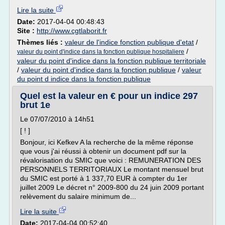
Lire la suite
Date:
2017-04-04 00:48:43
Site :
http://www.cgtlaborit.fr
Thèmes liés :
valeur de l'indice fonction publique d'etat
/
/
valeur du point d'indice dans la fonction publique hospitaliere
valeur du point d'indice dans la fonction publique territoriale
/
valeur du point d'indice dans la fonction publique
/
valeur
du point d indice dans la fonction publique
Quel est la valeur en € pour un indice 297
brut 1e
Le 07/07/2010 à 14h51
[ ! ]
Bonjour, ici Kefkev A la recherche de la même réponse
que vous j'ai réussi à obtenir un document pdf sur la
révalorisation du SMIC que voici : REMUNERATION DES
PERSONNELS TERRITORIAUX Le montant mensuel brut
du SMIC est porté à 1 337,70 EUR à compter du 1er
juillet 2009 Le décret n° 2009-800 du 24 juin 2009 portant
relèvement du salaire minimum de...
Lire la suite
Date:
2017-04-04 00:52:40