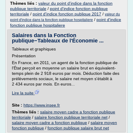
Thèmes liés :
valeur du point d'indice dans la fonction
publique territoriale
/
point d'indice fonction publique
territoriale
/
point d'indice fonction publique 2017
/
valeur du
/
point d'indice
point d'indice dans la fonction publique hospitaliere
fonction publique hospitaliere
Salaires dans la Fonction
publique−Tableaux de l'Économie ...
Tableaux et graphiques
Présentation
En France, en 2011, un agent de la fonction publique de
l'État perçoit en moyenne un salaire brut en équivalent-
temps plein de 2 918 euros par mois. Déduction faite des
prélèvements sociaux, le salaire net moyen s'établit à
2 434 euros par mois. En euros...
Lire la suite
Site :
https://www.insee.fr
Thèmes liés :
salaire moyen cadre a fonction publique
territoriale
/
salaire fonction publique territoriale net
/
salaire moyen cadre a fonction publique
/
salaire moyen
fonction publique
/
fonction publique salaire brut net