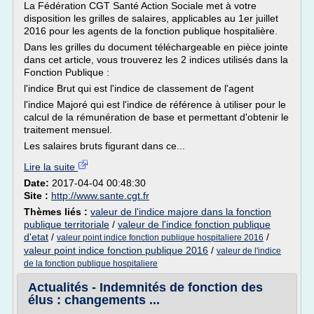
La Fédération CGT Santé Action Sociale met à votre
disposition les grilles de salaires, applicables au 1er juillet
2016 pour les agents de la fonction publique hospitalière.
Dans les grilles du document téléchargeable en pièce jointe
dans cet article, vous trouverez les 2 indices utilisés dans la
Fonction Publique :
l'indice Brut qui est l'indice de classement de l'agent
l'indice Majoré qui est l'indice de référence à utiliser pour le
calcul de la rémunération de base et permettant d'obtenir le
traitement mensuel.
Les salaires bruts figurant dans ce...
Lire la suite
Date:
2017-04-04 00:48:30
Site :
http://www.sante.cgt.fr
Thèmes liés :
valeur de l'indice majore dans la fonction
publique territoriale
/
valeur de l'indice fonction publique
d'etat
/
/
valeur point indice fonction publique hospitaliere 2016
valeur point indice fonction publique 2016
/
valeur de l'indice
de la fonction publique hospitaliere
Actualités - Indemnités de fonction des
élus : changements ...