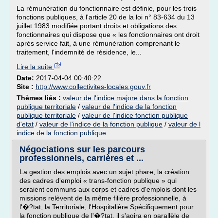
La rémunération du fonctionnaire est définie, pour les trois
fonctions publiques, à l'article 20 de la loi n° 83-634 du 13
juillet 1983 modifiée portant droits et obligations des
fonctionnaires qui dispose que « les fonctionnaires ont droit
après service fait, à une rémunération comprenant le
traitement, l'indemnité de résidence, le...
Lire la suite
Date:
2017-04-04 00:40:22
Site :
http://www.collectivites-locales.gouv.fr
Thèmes liés :
valeur de l'indice majore dans la fonction
publique territoriale
/
valeur de l'indice de la fonction
publique territoriale
/
valeur de l'indice fonction publique
d'etat
/
valeur de l'indice de la fonction publique
/
valeur de l
indice de la fonction publique
Négociations sur les parcours
professionnels, carrières et ...
La gestion des emplois avec un sujet phare, la création
des cadres d'emploi « trans-fonction publique » qui
seraient communs aux corps et cadres d'emplois dont les
missions relèvent de la même filière professionnelle, à
l'�?tat, la Territoriale, l'Hospitalière.Spécifiquement pour
la fonction publique de l'�?tat, il s'agira en parallèle de