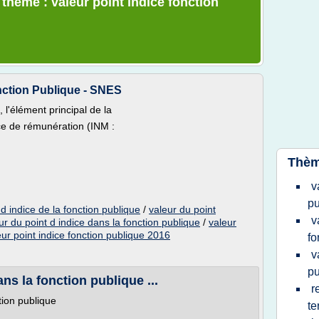
 thème : valeur point indice fonction
onction Publique - SNES
 l'élément principal de la
ice de rémunération (INM :
Thèm
v
pu
d indice de la fonction publique
/
valeur du point
v
ur du point d indice dans la fonction publique
/
valeur
eur point indice fonction publique 2016
fo
v
pu
ns la fonction publique ...
r
tion publique
te