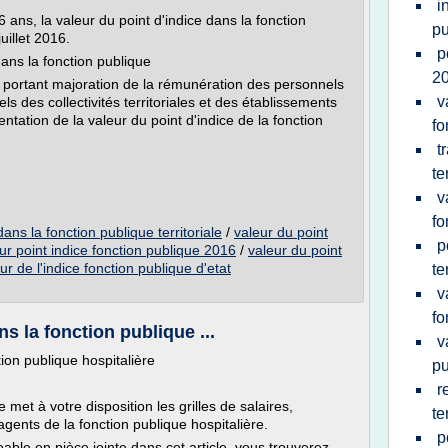
i
 ans, la valeur du point d'indice dans la fonction
pu
uillet 2016.
p
dans la fonction publique
2
portant majoration de la rémunération des personnels
v
nels des collectivités territoriales et des établissements
entation de la valeur du point d'indice de la fonction
fo
t
te
v
fo
dans la fonction publique territoriale
/
valeur du point
p
ur point indice fonction publique 2016
/
valeur du point
ur de l'indice fonction publique d'etat
te
v
fo
ns la fonction publique ...
v
tion publique hospitalière
pu
r
et à votre disposition les grilles de salaires,
te
agents de la fonction publique hospitalière.
p
able en pièce jointe dans cet article, vous trouverez