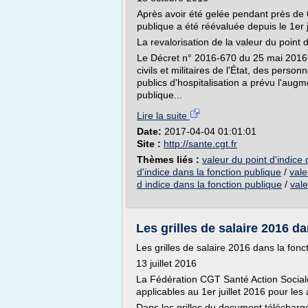
Après avoir été gelée pendant près de 6
publique a été réévaluée depuis le 1er j
La revalorisation de la valeur du point 
Le Décret n° 2016-670 du 25 mai 2016 
civils et militaires de l'État, des person
publics d'hospitalisation a prévu l'augm
publique...
Lire la suite
Date:
2017-04-04 01:01:01
Site :
http://sante.cgt.fr
Thèmes liés :
valeur du point d'indice 
d'indice dans la fonction publique
/
vale
d indice dans la fonction publique
/
vale
Les grilles de salaire 2016 da
Les grilles de salaire 2016 dans la fonc
13 juillet 2016
La Fédération CGT Santé Action Sociale m
applicables au 1er juillet 2016 pour les 
Dans les grilles du document télécharge