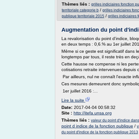
Thèmes liés :
grilles indiciaires fonction p
/
territoriale categorie b
grilles indiciaires fon
/
publique territoriale 2015
grilles indiciaires
Augmentation du point d'indic
La revalorisation du point d'indice, blo
en deux temps : 0,6.% au 1er juillet 20
Même si ce geste est significatif dans
longtemps par tous, il reste très en de
Cette hausse ne compense ni les pertes
cotisations retraite intervenues depuis 
Par ailleurs, nul ne connaît l'exacte in
Ces mesures demeurent donc symboli
1er juillet 2016 :...
Lire la suite
Date:
2017-04-04 00:58:32
Site :
http://itefa.unsa.org
Thèmes liés :
valeur du point d'indice dans
point d indice de la fonction publique
/
v
du point d'indice de la fonction publique 2013