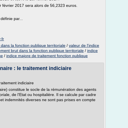
r février 2017 sera alors de 56,2323 euros.
éfinie par...
.fr
 dans la fonction publique territoriale
/
valeur de l'indice
ement brut dans la fonction publique territoriale
/
indice
ue
/
indice majore de traitement fonction publique
aire : le traitement indiciaire
raitement indiciaire
iaire) constitue le socle de la rémunération des agents
toriale, de l'Etat ou hospitalière. Il se calcule par cadre
 et indemnités diverses ne sont pas prises en compte