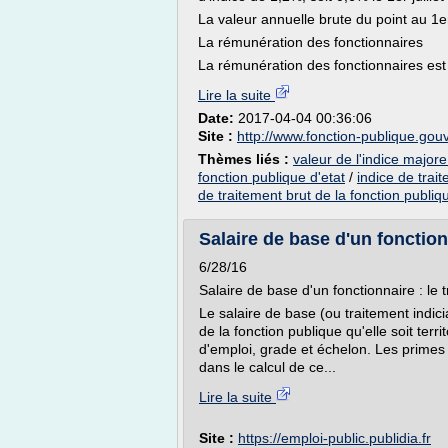
La valeur annuelle brute du point au 1e
La rémunération des fonctionnaires
La rémunération des fonctionnaires est d
Lire la suite
Date:
2017-04-04 00:36:06
Site :
http://www.fonction-publique.gouv
Thèmes liés :
valeur de l'indice majore
fonction publique d'etat
/
indice de trait
de traitement brut de la fonction publiq
Salaire de base d'un fonctionn
6/28/16
Salaire de base d'un fonctionnaire : le t
Le salaire de base (ou traitement indic
de la fonction publique qu'elle soit terri
d'emploi, grade et échelon. Les primes
dans le calcul de ce...
Lire la suite
Site :
https://emploi-public.publidia.fr