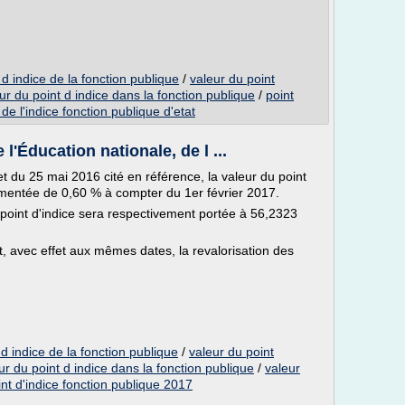
 d indice de la fonction publique
/
valeur du point
ur du point d indice dans la fonction publique
/
point
 de l'indice fonction publique d'etat
'Éducation nationale, de l ...
et du 25 mai 2016 cité en référence, la valeur du point
ugmentée de 0,60 % à compter du 1er février 2017.
point d'indice sera respectivement portée à 56,2323
 avec effet aux mêmes dates, la revalorisation des
d indice de la fonction publique
/
valeur du point
ur du point d indice dans la fonction publique
/
valeur
int d'indice fonction publique 2017