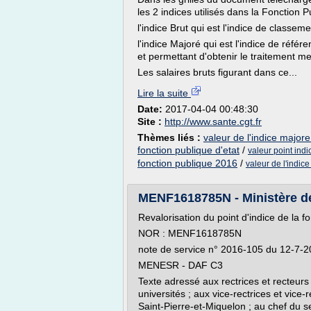
les 2 indices utilisés dans la Fonction P
l'indice Brut qui est l'indice de classem
l'indice Majoré qui est l'indice de référ
et permettant d'obtenir le traitement m
Les salaires bruts figurant dans ce...
Lire la suite
Date:
2017-04-04 00:48:30
Site :
http://www.sante.cgt.fr
Thèmes liés :
valeur de l'indice majore
fonction publique d'etat
/
valeur point ind
fonction publique 2016
/
valeur de l'indice
MENF1618785N - Ministère de l
Revalorisation du point d'indice de la fo
NOR : MENF1618785N
note de service n° 2016-105 du 12-7-
MENESR - DAF C3
Texte adressé aux rectrices et recteur
universités ; aux vice-rectrices et vice-
Saint-Pierre-et-Miquelon ; au chef du se