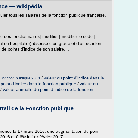
ance — Wikipédia
uler tous les salaires de la fonction publique française.
e des fonctionnaires[ modifier | modifier le code ]
al ou hospitalier) dispose d'un grade et d'un échelon
e points d'indice de son salaire....
/
valeur du point d'indice dans la
la fonction publique 2013
 point d'indice dans la fonction publique
/
valeur du
/
valeur annuelle du point d indice de la fonction
tail de la Fonction publique
annoncé le 17 mars 2016, une augmentation du point
t 2016 et 0,6% le 1er février 2017.