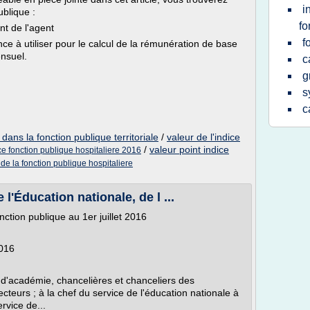
i
ublique :
fo
ent de l'agent
f
ence à utiliser pour le calcul de la rémunération de base
ensuel.
c
g
s
c
 dans la fonction publique territoriale
/
valeur de l'indice
/
valeur point indice
ice fonction publique hospitaliere 2016
 de la fonction publique hospitaliere
'Éducation nationale, de l ...
nction publique au 1er juillet 2016
2016
s d'académie, chancelières et chanceliers des
recteurs ; à la chef du service de l'éducation nationale à
rvice de...