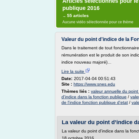
Articles sélectionnés pour le
publique 2016
55 articles
→
Aucune vidéo sélectionnée pour ce thème
Valeur du point d'indice de la F
Dans le traitement de tout fonctionnaire,
rémunération est le produit de son ind
indice nouveau majoré)...
Lire la suite
Date:
2017-04-04 00:51:43
Site :
https://www.snes.edu
Thèmes liés :
valeur annuelle du point 
d'indice dans la fonction publique
/
vale
de l'indice fonction publique d'etat
/
val
La valeur du point d’indice da
La valeur du point d'indice dans la fonc
18 octobre 2016