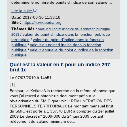
détermine le nombre de points d'indice de son salaire....
Lire la suite
Date:
2017-03-30 11:33:18
Site :
https://fr.wikipedia.org
Thèmes liés :
valeur du point d'indice de la fonction publique
/
valeur du point d'indice dans la fonction publique
2013
territoriale
/
valeur du point d'indice dans la fonction
publique
/
valeur du point d indice dans la fonction
publique
/
valeur annuelle du point d indice de la fonction
publique
Quel est la valeur en € pour un indice 297
brut 1e
Le 07/07/2010 à 14h51
[ ! ]
Bonjour, ici Kefkev A la recherche de la même réponse que
vous j'ai réussi à obtenir un document pdf sur la
révalorisation du SMIC que voici : REMUNERATION DES
PERSONNELS TERRITORIAUX Le montant mensuel brut
du SMIC est porté à 1 337,70 EUR à compter du 1er juillet
2009 Le décret n° 2009-800 du 24 juin 2009 portant
relèvement du salaire minimum de...