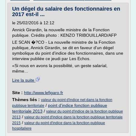
Un dégel du salaire des fonctionnaires en
2017 est-il ...
le 25/02/2016 à 12:12
Annick Girardin, la nouvelle ministre de la Fonction
publique. Crédits photo : KENZO TRIBOUILLARD/AFP
LE SCAN �?CO - La nouvelle ministre de la Fonction
publique, Annick Girardin, se dit en faveur d'un dégel
symbolique du point d'indice des fonctionnaires, dans une
interview publiée ce jeudi par Les Echos.
«Si nous en avons la possibilité, un geste salarial,
même...
Lire la suite
Site :
http://www.lefigaro.fr
Thèmes liés :
valeur du point d'indice net dans la fonction
/
point d'indice fonction publique
publique territoriale
territoriale 2013
/
valeur du point d'indice de la fonction publique
/
2013
valeur du point d'indice dans la fonction publique territoriale
/
2015
valeur du point d'indice dans la fonction publique
hospitaliere