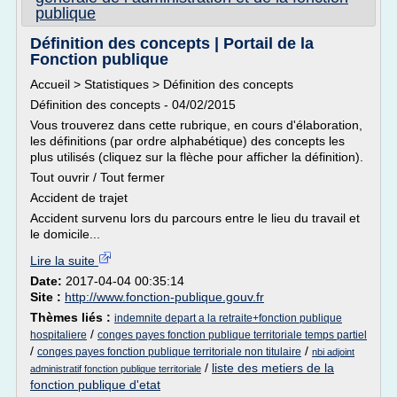
publique
Définition des concepts | Portail de la
Fonction publique
Accueil > Statistiques > Définition des concepts
Définition des concepts - 04/02/2015
Vous trouverez dans cette rubrique, en cours d'élaboration,
les définitions (par ordre alphabétique) des concepts les
plus utilisés (cliquez sur la flèche pour afficher la définition).
Tout ouvrir / Tout fermer
Accident de trajet
Accident survenu lors du parcours entre le lieu du travail et
le domicile...
Lire la suite
Date:
2017-04-04 00:35:14
Site :
http://www.fonction-publique.gouv.fr
Thèmes liés :
indemnite depart a la retraite+fonction publique
/
hospitaliere
conges payes fonction publique territoriale temps partiel
/
/
conges payes fonction publique territoriale non titulaire
nbi adjoint
/
liste des metiers de la
administratif fonction publique territoriale
fonction publique d'etat