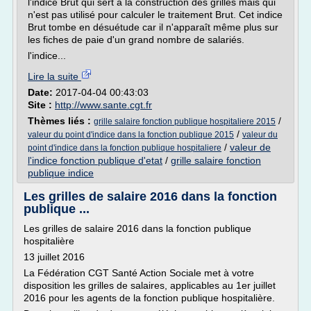
l'indice Brut qui sert à la construction des grilles mais qui
n'est pas utilisé pour calculer le traitement Brut. Cet indice
Brut tombe en désuétude car il n'apparaît même plus sur
les fiches de paie d'un grand nombre de salariés.
l'indice...
Lire la suite
Date:
2017-04-04 00:43:03
Site :
http://www.sante.cgt.fr
Thèmes liés :
/
grille salaire fonction publique hospitaliere 2015
/
valeur du point d'indice dans la fonction publique 2015
valeur du
/
valeur de
point d'indice dans la fonction publique hospitaliere
l'indice fonction publique d'etat
/
grille salaire fonction
publique indice
Les grilles de salaire 2016 dans la fonction
publique ...
Les grilles de salaire 2016 dans la fonction publique
hospitalière
13 juillet 2016
La Fédération CGT Santé Action Sociale met à votre
disposition les grilles de salaires, applicables au 1er juillet
2016 pour les agents de la fonction publique hospitalière.