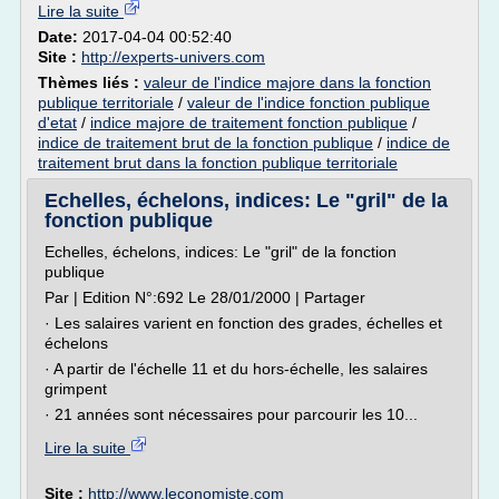
Lire la suite
Date:
2017-04-04 00:52:40
Site :
http://experts-univers.com
Thèmes liés :
valeur de l'indice majore dans la fonction
publique territoriale
/
valeur de l'indice fonction publique
d'etat
/
indice majore de traitement fonction publique
/
indice de traitement brut de la fonction publique
/
indice de
traitement brut dans la fonction publique territoriale
Echelles, échelons, indices: Le "gril" de la
fonction publique
Echelles, échelons, indices: Le "gril" de la fonction
publique
Par | Edition N°:692 Le 28/01/2000 | Partager
· Les salaires varient en fonction des grades, échelles et
échelons
· A partir de l'échelle 11 et du hors-échelle, les salaires
grimpent
· 21 années sont nécessaires pour parcourir les 10...
Lire la suite
Site :
http://www.leconomiste.com