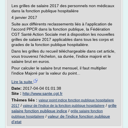
Les grilles de salaire 2017 des personnels non médicaux
dans la fonction publique hospitalière
4 janvier 2017
Suite aux différents reclassements liés à l'application de
l'accord PPCR dans la fonction publique, la Fédération
CGT Santé Action Sociale met à disposition les nouvelles
grilles de salaire 2017 applicables dans tous les corps et
grades de la fonction publique hospitalière.
Dans les grilles du recueil téléchargeable dans cet article,
vous trouverez l'échelon, sa durée, l'indice majoré et le
salaire brut en euros.
Pour calculer le salaire brut mensuel, il faut multiplier
l'indice Majoré par la valeur du point...
Lire la suite
Date:
2017-04-04 01:01:38
Site :
http://www.sante.cgt.fr
Thèmes liés :
valeur point indice fonction publique hospitaliere
/
/
grille
2017
valeur de l'indice de la fonction publique hospitaliere
salaire fonction publique indice
/
grille salaire fonction
/
valeur de l'indice fonction publique
publique hospitaliere
d'etat