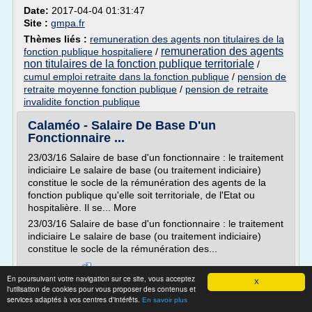
Date:
2017-04-04 01:31:47
Site :
gmpa.fr
Thèmes liés :
remuneration des agents non titulaires de la
remuneration des agents
fonction publique hospitaliere
/
non titulaires de la fonction publique territoriale
/
cumul emploi retraite dans la fonction publique
/
pension de
retraite moyenne fonction publique
/
pension de retraite
invalidite fonction publique
Calaméo - Salaire De Base D'un
Fonctionnaire ...
23/03/16 Salaire de base d'un fonctionnaire : le traitement
indiciaire Le salaire de base (ou traitement indiciaire)
constitue le socle de la rémunération des agents de la
fonction publique qu'elle soit territoriale, de l'Etat ou
hospitalière. Il se... More
23/03/16 Salaire de base d'un fonctionnaire : le traitement
indiciaire Le salaire de base (ou traitement indiciaire)
constitue le socle de la rémunération des...
Lire la suite
En poursuivant votre navigation sur ce site, vous acceptez
X
Date:
2017-04-04 05:06:18
l'utilisation de cookies pour vous proposer des contenus et
Site :
http://www.calameo.com
services adaptés à vos centres d'intérêts.
En savoir plus