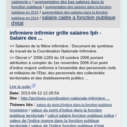
categorie c
/
augmentation des bas salaires dans la
fonction publique
/
augmentation des salaires dans la fonction
/
publique en 2015
augmentation des salaires dans la fonction
salaire cadre a fonction publique
/
publique en 2014
d'etat
infirmiere infirmier grille salaires fph -
Salaire des ...
>> Salaires de la filière infirmière : Document de synthèse
du travail de la Coordination Nationale Infirmière.
>> Décret n° 2006-1283 du 19 octobre 2006 portant
attribution à compter du 1er novembre 2006 d'un point
d'indice majoré uniforme à l'ensemble des personnels civils
et militaires de l'Etat, des personnels des collectivités
territoriales et des établissements publics ...
Lire la suite
Date:
2013-04-12 12:28:54
Site :
http://archives.coordination-nationale-infirmiere ...
Thèmes liés :
valeur du point d'indice dans la fonction publique
/
valeur du point d'indice dans la fonction
hospitaliere
publique territoriale
/
calcul salaire fonction publique indice
/
valeur de l'indice majore dans la fonction publique
territoriale
/
valeur de l'indice fonction publique d'etat