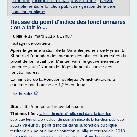
fonction publique et de la gouvernance
/
activite
complementaire fonction publique
/
gestion de la paie
fonction publique
Hausse du point d'indice des fonctionnaires
: on a fait le ...
Publié le 17 mars 2016 à 17h07
Partager ce contenu
Après la généralisation de la Garantie jeune s de Myriam El
Khomri et l'abandon des mesures les plus controversées du
projet de loi travail par Manuel Valls, le gouvernement a
annoncé jeudi 17 mars le dégel du point d'indice des
fonctionnaires.
La ministre de la Fonction publique, Annick Girardin, a
confirmé une hausse de 1,2% en deux...
Lire la suite
Site :
http://tempsreel.nouvelobs.com
Thèmes liés :
valeur du point d'indice net dans la fonction
/
publique territoriale
valeur du point d'indice de la fonction publique
/
valeur du point d'indice dans la fonction publique
2013
territoriale
/
point d'indice fonction publique territoriale 2013
/
valeur du point d'indice dans la fonction publique hospitaliere