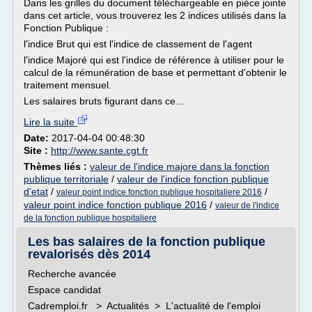
Dans les grilles du document téléchargeable en pièce jointe
dans cet article, vous trouverez les 2 indices utilisés dans la
Fonction Publique :
l'indice Brut qui est l'indice de classement de l'agent
l'indice Majoré qui est l'indice de référence à utiliser pour le
calcul de la rémunération de base et permettant d'obtenir le
traitement mensuel.
Les salaires bruts figurant dans ce...
Lire la suite
Date:
2017-04-04 00:48:30
Site :
http://www.sante.cgt.fr
Thèmes liés :
valeur de l'indice majore dans la fonction
publique territoriale
/
valeur de l'indice fonction publique
d'etat
/
/
valeur point indice fonction publique hospitaliere 2016
valeur point indice fonction publique 2016
/
valeur de l'indice
de la fonction publique hospitaliere
Les bas salaires de la fonction publique
revalorisés dès 2014
Recherche avancée
Espace candidat
Cadremploi.fr > Actualités > L'actualité de l'emploi