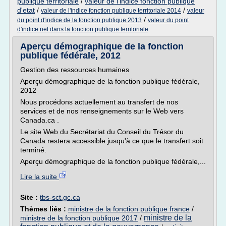
publique territoriale
/
valeur de l'indice fonction publique
d'etat
/
/
valeur de l'indice fonction publique territoriale 2014
valeur
/
du point d'indice de la fonction publique 2013
valeur du point
d'indice net dans la fonction publique territoriale
Aperçu démographique de la fonction
publique fédérale, 2012
Gestion des ressources humaines
Aperçu démographique de la fonction publique fédérale,
2012
Nous procédons actuellement au transfert de nos
services et de nos renseignements sur le Web vers
Canada.ca .
Le site Web du Secrétariat du Conseil du Trésor du
Canada restera accessible jusqu'à ce que le transfert soit
terminé.
Aperçu démographique de la fonction publique fédérale,...
Lire la suite
Site :
tbs-sct.gc.ca
Thèmes liés :
ministre de la fonction publique france
/
ministre de la
ministre de la fonction publique 2017
/