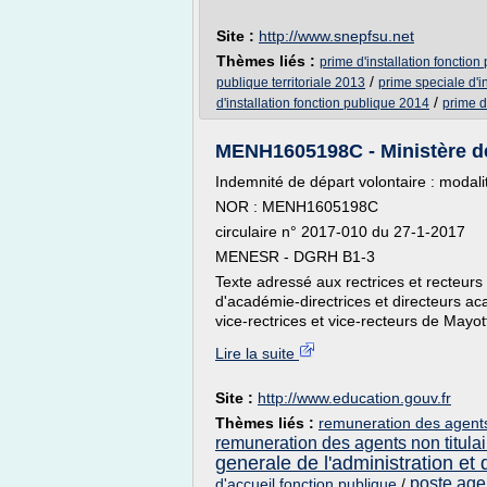
Site :
http://www.snepfsu.net
Thèmes liés :
prime d'installation fonction
/
publique territoriale 2013
prime speciale d'in
/
d'installation fonction publique 2014
prime d
MENH1605198C - Ministère de l
Indemnité de départ volontaire : modal
NOR : MENH1605198C
circulaire n° 2017-010 du 27-1-2017
MENESR - DGRH B1-3
Texte adressé aux rectrices et recteurs
d'académie-directrices et directeurs ac
vice-rectrices et vice-recteurs de Mayo
Lire la suite
Site :
http://www.education.gouv.fr
Thèmes liés :
remuneration des agents 
remuneration des agents non titulair
generale de l'administration et 
poste agen
d'accueil fonction publique
/