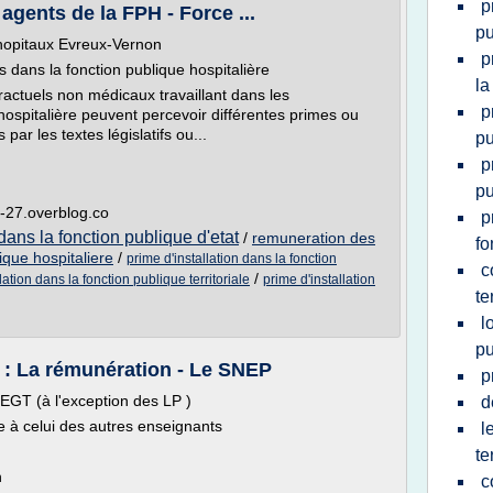
p
agents de la FPH - Force ...
pu
 hopitaux Evreux-Vernon
p
 dans la fonction publique hospitalière
la
tractuels non médicaux travaillant dans les
p
hospitalière peuvent percevoir différentes primes ou
ar les textes législatifs ou...
pu
p
pu
e-27.overblog.co
p
ans la fonction publique d'etat
/
remuneration des
fo
ique hospitaliere
/
prime d'installation dans la fonction
c
/
lation dans la fonction publique territoriale
prime d'installation
te
l
pu
s : La rémunération - Le SNEP
p
LEGT (à l'exception des LP )
d
ue à celui des autres enseignants
l
te
n
c