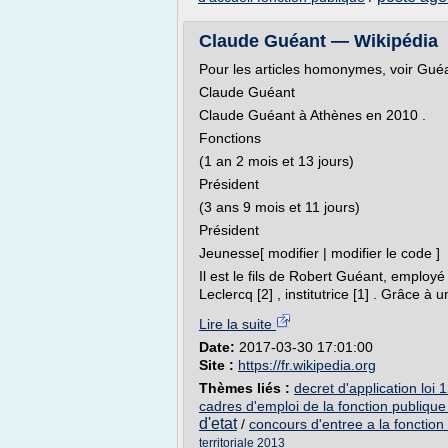
Claude Guéant — Wikipédia
Pour les articles homonymes, voir Guéa
Claude Guéant
Claude Guéant à Athènes en 2010 .
Fonctions
(1 an 2 mois et 13 jours)
Président
(3 ans 9 mois et 11 jours)
Président
Jeunesse[ modifier | modifier le code ]
Il est le fils de Robert Guéant, employé
Leclercq [2] , institutrice [1] . Grâce à
Lire la suite
Date:
2017-03-30 17:01:00
Site :
https://fr.wikipedia.org
Thèmes liés :
decret d'application loi 
cadres d'emploi de la fonction publique t
d'etat
/
concours d'entree a la fonctio
territoriale 2013