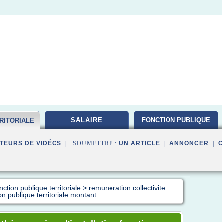
SALAIRE
FONCTION PUBLIQUE
RITORIALE
TEURS DE VIDÉOS
| SOUMETTRE :
UN ARTICLE
|
ANNONCER
|
ction publique territoriale
>
remuneration collectivite
ion publique territoriale montant