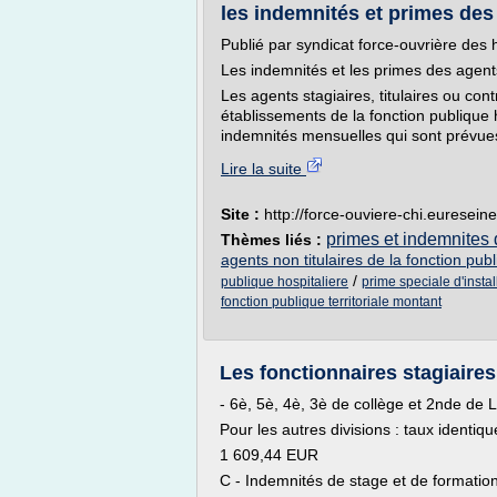
les indemnités et primes des 
Publié par syndicat force-ouvrière des
Les indemnités et les primes des agents
Les agents stagiaires, titulaires ou con
établissements de la fonction publique 
indemnités mensuelles qui sont prévues p
Lire la suite
Site :
http://force-ouviere-chi.euresein
primes et indemnites d
Thèmes liés :
agents non titulaires de la fonction publ
/
publique hospitaliere
prime speciale d'instal
fonction publique territoriale montant
Les fonctionnaires stagiaire
- 6è, 5è, 4è, 3è de collège et 2nde de 
Pour les autres divisions : taux identiq
1 609,44 EUR
C - Indemnités de stage et de formatio