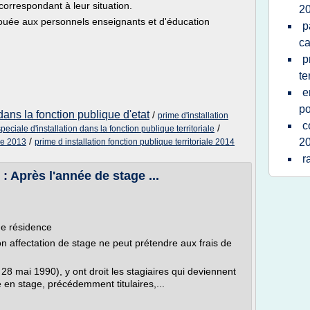
correspondant à leur situation.
2
llouée aux personnels enseignants et d'éducation
p
ca
p
te
e
po
ans la fonction publique d'etat
/
prime d'installation
c
/
peciale d'installation dans la fonction publique territoriale
/
2
ale 2013
prime d installation fonction publique territoriale 2014
r
: Après l'année de stage ...
de résidence
on affectation de stage ne peut prétendre aux frais de
8 mai 1990), y ont droit les stagiaires qui deviennent
ée en stage, précédemment titulaires,...