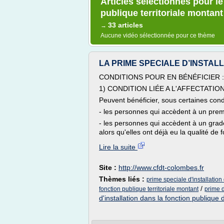
Articles sélectionnés pour le
publique territoriale montant
33 articles
→
Aucune vidéo sélectionnée pour ce thème
LA PRIME SPECIALE D’INSTALLAT
CONDITIONS POUR EN BÉNÉFICIER :
1) CONDITION LIÉE A L'AFFECTATIO
Peuvent bénéficier, sous certaines condi
- les personnes qui accèdent à un premie
- les personnes qui accèdent à un grade
alors qu'elles ont déjà eu la qualité de fo
Lire la suite
Site :
http://www.cfdt-colombes.fr
Thèmes liés :
prime speciale d'installation 
/
fonction publique territoriale montant
prime d
d'installation dans la fonction publique d