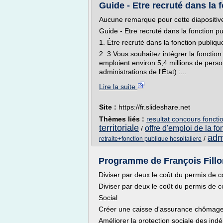
Guide - Etre recruté dans la
Aucune remarque pour cette diapositiv
Guide - Etre recruté dans la fonction 
1. Être recruté dans la fonction pub
2. 3 Vous souhaitez intégrer la fonctio
emploient environ 5,4 millions de perso
administrations de l'État) :...
Lire la suite
Site :
https://fr.slideshare.net
Thèmes liés :
resultat concours fonction
territoriale
offre d'emploi de la fon
/
admi
/
retraite+fonction publique hospitaliere
Programme de François Fillon 
Diviser par deux le coût du permis de 
Diviser par deux le coût du permis de c
Social
Créer une caisse d'assurance chômage
Améliorer la protection sociale des indé