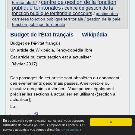
centre de gestion de la fonction
territoriale 17
/
publique territoriales
centre de gestion de la
/
fonction publique territoriale concours
/
gestion des
carrieres fonction publique territoriale
/
gestion de la paie
fonction publique territoriale
Budget de l'État français — Wikipédia
Budget de l'�?tat français
Un article de Wikipédia, l'encyclopédie libre.
Cet article ou cette section est à actualiser
(février 2017)
.
Des passages de cet article sont obsolètes ou annoncent
des événements désormais passés. Améliorez-le ou
discutez des points à vérifier . Vous pouvez également
préciser les sections à actualiser en utilisant {{section à
actualiser}} .
Le...
Lire la suite
En poursuivant votre navigation sur ce site, vous acceptez
Date:
2017-04-02 10:13:14
X
l'utilisation de cookies pour vous proposer des contenus et
Site :
https://fr.wikipedia.org
services adaptés à vos centres d'intérêts.
En savoir plus
direction generale de