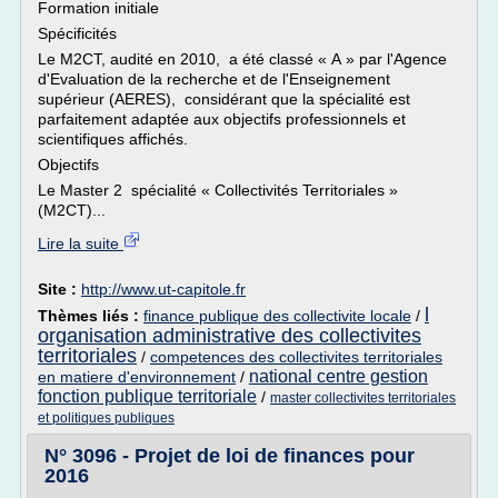
Formation initiale
Spécificités
Le M2CT, audité en 2010, a été classé « A » par l'Agence
d'Evaluation de la recherche et de l'Enseignement
supérieur (AERES), considérant que la spécialité est
parfaitement adaptée aux objectifs professionnels et
scientifiques affichés.
Objectifs
Le Master 2 spécialité « Collectivités Territoriales »
(M2CT)...
Lire la suite
Site :
http://www.ut-capitole.fr
l
Thèmes liés :
finance publique des collectivite locale
/
organisation administrative des collectivites
territoriales
/
competences des collectivites territoriales
national centre gestion
en matiere d'environnement
/
fonction publique territoriale
/
master collectivites territoriales
et politiques publiques
N° 3096 - Projet de loi de finances pour
2016