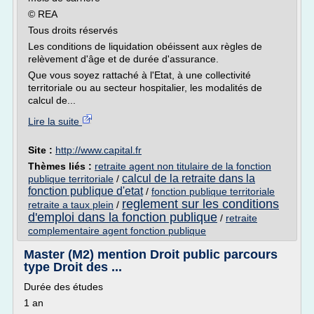
© REA
Tous droits réservés
Les conditions de liquidation obéissent aux règles de
relèvement d'âge et de durée d'assurance.
Que vous soyez rattaché à l'Etat, à une collectivité
territoriale ou au secteur hospitalier, les modalités de
calcul de...
Lire la suite
Site :
http://www.capital.fr
Thèmes liés :
retraite agent non titulaire de la fonction
calcul de la retraite dans la
publique territoriale
/
fonction publique d'etat
/
fonction publique territoriale
reglement sur les conditions
retraite a taux plein
/
d'emploi dans la fonction publique
/
retraite
complementaire agent fonction publique
Master (M2) mention Droit public parcours
type Droit des ...
Durée des études
1 an