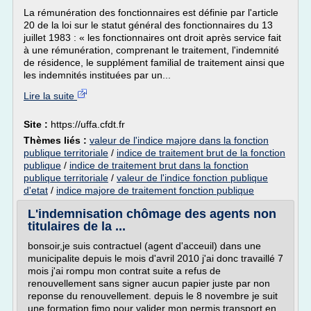
La rémunération des fonctionnaires est définie par l'article
20 de la loi sur le statut général des fonctionnaires du 13
juillet 1983 : « les fonctionnaires ont droit après service fait
à une rémunération, comprenant le traitement, l'indemnité
de résidence, le supplément familial de traitement ainsi que
les indemnités instituées par un...
Lire la suite
Site :
https://uffa.cfdt.fr
Thèmes liés :
valeur de l'indice majore dans la fonction
publique territoriale
/
indice de traitement brut de la fonction
publique
/
indice de traitement brut dans la fonction
publique territoriale
/
valeur de l'indice fonction publique
d'etat
/
indice majore de traitement fonction publique
L'indemnisation chômage des agents non
titulaires de la ...
bonsoir,je suis contractuel (agent d'acceuil) dans une
municipalite depuis le mois d'avril 2010 j'ai donc travaillé 7
mois j'ai rompu mon contrat suite a refus de
renouvellement sans signer aucun papier juste par non
reponse du renouvellement. depuis le 8 novembre je suit
une formation fimo pour valider mon permis transport en