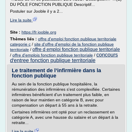
DU PÔLE FONCTION PUBLIQUE Descriptif...
Postuler sur Jooble il y a 2...
Lire la suite
Site :
https://fr.jooble.org
Thèmes liés :
offre d'emploi fonction publique territoriale
categorie c
/
site d'offre d'emploi de la fonction publique
offre d emploi fonction publique territoriale
territoriale
/
concours
/
offre d'emplois fonction publique territoriale
/
d'entree fonction publique territoriale
Le traitement de l’infirmière dans la
fonction publique
Au sein de la fonction publique hospitalière, la
rémunération des infirmières s'est complexifiée. Certaines
infirmières bénéficient d'un traitement plus faible, en
raison de leur maintien en catégorie B, avec pour
compensation un départ à 55 ans à la retraite.
Certaines infirmières ont opté pour un reclassement en
catégorie A, avec une hausse du salaire et un départ à la
retraite...
Lire la suite