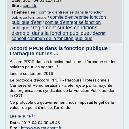
Date:
2017-04-03 22:47:37
Site :
senat.fr
Thèmes liés :
comite d'entreprise dans la fonction
comite d'entreprise fonction
publique territoriale
/
publique d'etat
comite d'entreprise fonction
/
reglement sur les conditions
publique
/
d'emploi dans la fonction publique
decret
/
conseil commun de la fonction publique
Accord PPCR dans la fonction publique :
L’arnaque sur les ...
Accord PPCR dans la fonction publique : L'arnaque sur les
salaires pour les agents !!!
lundi 5 septembre 2016
Le protocole d'accord PPCR - Parcours Professionnels,
Carrières et Rémunérations - a été rejeté par la majorité
des organisations syndicales de la Fonction Publique, dont
la CGT.
Ce protocole du gouvernement nous imposait le gel de la
valeur du point d'indice, l'arrêt de...
Lire la suite
Date:
2017-04-04 00:48:43
Site :
http://www.cgtlaborit.fr