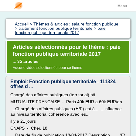
Menu
Accueil
>
Thèmes & articles : salaire fonction publique
>
traitement fonction publique territoriale
>
paie
fonction publique territoriale 2017
Articles sélectionnés pour le thème : paie
fonction publique territoriale 2017
35 articles
→
Aucune vidéo sélectionnée pour ce thème
Emploi: Fonction publique territoriale - 111324
offres d ...
Chargé des affaires publiques (territorial) h/f
MUTUALITE FRANCAISE - Paris 40k EUR a 60k EUR/an
...Chargé des affaires publiques (H/F) est à... ...influence
au niveau territorial cohérence avec les...
il y a 21 jours
CNAPS - Cher, 18
...Date de fin de publication 18/04/2017 Description... ...(E)