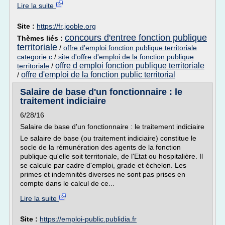
Lire la suite
Site :
https://fr.jooble.org
concours d'entree fonction publique
Thèmes liés :
territoriale
/
offre d'emploi fonction publique territoriale
categorie c
/
site d'offre d'emploi de la fonction publique
offre d emploi fonction publique territoriale
territoriale
/
offre d'emploi de la fonction public territorial
/
Salaire de base d'un fonctionnaire : le
traitement indiciaire
6/28/16
Salaire de base d'un fonctionnaire : le traitement indiciaire
Le salaire de base (ou traitement indiciaire) constitue le
socle de la rémunération des agents de la fonction
publique qu'elle soit territoriale, de l'Etat ou hospitalière. Il
se calcule par cadre d'emploi, grade et échelon. Les
primes et indemnités diverses ne sont pas prises en
compte dans le calcul de ce...
Lire la suite
Site :
https://emploi-public.publidia.fr