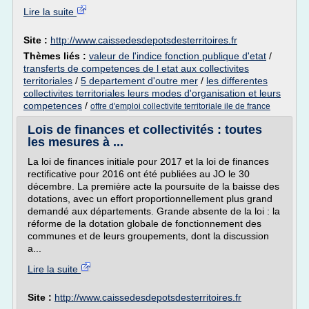
Lire la suite
Site :
http://www.caissedesdepotsdesterritoires.fr
Thèmes liés :
valeur de l'indice fonction publique d'etat
/
transferts de competences de l etat aux collectivites
territoriales
/
5 departement d'outre mer
/
les differentes
collectivites territoriales leurs modes d'organisation et leurs
competences
/
offre d'emploi collectivite territoriale ile de france
Lois de finances et collectivités : toutes
les mesures à ...
La loi de finances initiale pour 2017 et la loi de finances
rectificative pour 2016 ont été publiées au JO le 30
décembre. La première acte la poursuite de la baisse des
dotations, avec un effort proportionnellement plus grand
demandé aux départements. Grande absente de la loi : la
réforme de la dotation globale de fonctionnement des
communes et de leurs groupements, dont la discussion
a...
Lire la suite
Site :
http://www.caissedesdepotsdesterritoires.fr