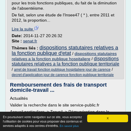
pour les trois fonctions publiques, du fait de la diminution
de l'absentéisme.
De fait, selon une étude de l'Insee47 ( * ), entre 2011 et
2012, la proportion...
Lire la suite
Date:
2014-11-27 20:26:32
Site :
senat.fr
dispositions statutaires relatives a
Thèmes liés :
la fonction publique d'etat
/
dispositions statutaires
dispositions
relatives a la fonction publique hospitaliere
/
statutaires relatives a la fonction publique territoriale
/
/
arret de travail fonction publique hospitaliere jour de carence
decret d'application jour de carence fonction publique territoriale
Remboursement des frais de transport
domicile-travail ...
Actualités
Valider la recherche dans le site service-public.fr
Accueil particuliers > Travail > Rémunération dans la
En poursuivant votre navigation sur ce site, vous acceptez
fonction publique >Remboursement des frais de transport
X
l'utilisation de cookies pour vous proposer des contenus et
domicile-travail (fonction publique)
services adaptés à vos centres d'intérêts.
En savoir plus
Votre abonnement a bien été pris en compte.