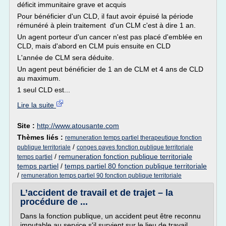
déficit immunitaire grave et acquis
Pour bénéficier d'un CLD, il faut avoir épuisé la période
rémunéré à plein traitement d'un CLM c'est à dire 1 an.
Un agent porteur d'un cancer n'est pas placé d'emblée en
CLD, mais d'abord en CLM puis ensuite en CLD
L'année de CLM sera déduite.
Un agent peut bénéficier de 1 an de CLM et 4 ans de CLD
au maximum.
1 seul CLD est...
Lire la suite
Site :
http://www.atousante.com
Thèmes liés :
remuneration temps partiel therapeutique fonction
/
publique territoriale
conges payes fonction publique territoriale
/
remuneration fonction publique territoriale
temps partiel
temps partiel
/
temps partiel 80 fonction publique territoriale
/
remuneration temps partiel 90 fonction publique territoriale
L’accident de travail et de trajet – la
procédure de ...
Dans la fonction publique, un accident peut être reconnu
imputable au service s'il survient sur le lieu de travail,