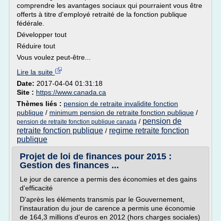
comprendre les avantages sociaux qui pourraient vous être
offerts à titre d'employé retraité de la fonction publique
fédérale.
Développer tout
Réduire tout
Vous voulez peut-être...
Lire la suite
Date:
2017-04-04 01:31:18
Site :
https://www.canada.ca
Thèmes liés :
pension de retraite invalidite fonction
publique
/
minimum pension de retraite fonction publique
/
pension de
/
pension de retraite fonction publique canada
retraite fonction publique
regime retraite fonction
/
publique
Projet de loi de finances pour 2015 :
Gestion des finances ...
Le jour de carence a permis des économies et des gains
d'efficacité
D'après les éléments transmis par le Gouvernement,
l'instauration du jour de carence a permis une économie
de 164,3 millions d'euros en 2012 (hors charges sociales)