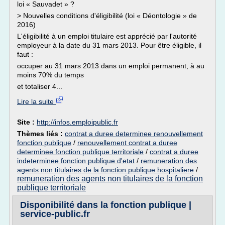
loi « Sauvadet » ?
> Nouvelles conditions d'éligibilité (loi « Déontologie » de
2016)
L'éligibilité à un emploi titulaire est apprécié par l'autorité
employeur à la date du 31 mars 2013. Pour être éligible, il
faut :
occuper au 31 mars 2013 dans un emploi permanent, à au
moins 70% du temps
et totaliser 4...
Lire la suite
Site :
http://infos.emploipublic.fr
Thèmes liés :
contrat a duree determinee renouvellement
fonction publique
/
renouvellement contrat a duree
determinee fonction publique territoriale
/
contrat a duree
indeterminee fonction publique d'etat
/
remuneration des
agents non titulaires de la fonction publique hospitaliere
/
remuneration des agents non titulaires de la fonction
publique territoriale
Disponibilité dans la fonction publique |
service-public.fr