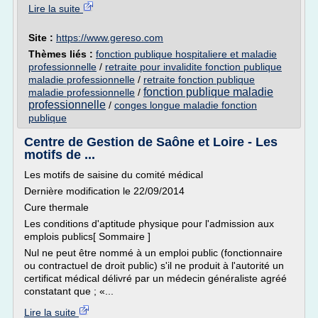
Lire la suite
Site :
https://www.gereso.com
Thèmes liés :
fonction publique hospitaliere et maladie
professionnelle
/
retraite pour invalidite fonction publique
maladie professionnelle
/
retraite fonction publique
fonction publique maladie
maladie professionnelle
/
professionnelle
/
conges longue maladie fonction
publique
Centre de Gestion de Saône et Loire - Les
motifs de ...
Les motifs de saisine du comité médical
Dernière modification le 22/09/2014
Cure thermale
Les conditions d'aptitude physique pour l'admission aux
emplois publics[ Sommaire ]
Nul ne peut être nommé à un emploi public (fonctionnaire
ou contractuel de droit public) s'il ne produit à l'autorité un
certificat médical délivré par un médecin généraliste agréé
constatant que ; «...
Lire la suite