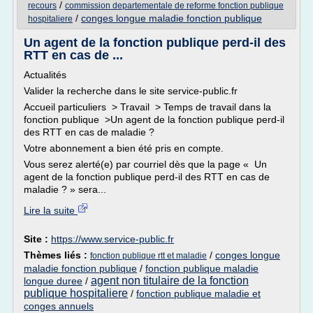
/
recours
commission departementale de reforme fonction publique
/
conges longue maladie fonction publique
hospitaliere
Un agent de la fonction publique perd-il des
RTT en cas de ...
Actualités
Valider la recherche dans le site service-public.fr
Accueil particuliers > Travail > Temps de travail dans la
fonction publique >Un agent de la fonction publique perd-il
des RTT en cas de maladie ?
Votre abonnement a bien été pris en compte.
Vous serez alerté(e) par courriel dès que la page « Un
agent de la fonction publique perd-il des RTT en cas de
maladie ? » sera...
Lire la suite
Site :
https://www.service-public.fr
Thèmes liés :
/
conges longue
fonction publique rtt et maladie
maladie fonction publique
/
fonction publique maladie
agent non titulaire de la fonction
longue duree
/
publique hospitaliere
/
fonction publique maladie et
conges annuels