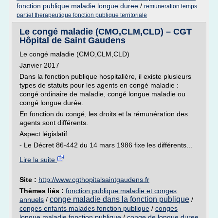
fonction publique maladie longue duree
/
remuneration temps
partiel therapeutique fonction publique territoriale
Le congé maladie (CMO,CLM,CLD) – CGT
Hôpital de Saint Gaudens
Le congé maladie (CMO,CLM,CLD)
Janvier 2017
Dans la fonction publique hospitalière, il existe plusieurs
types de statuts pour les agents en congé maladie :
congé ordinaire de maladie, congé longue maladie ou
congé longue durée.
En fonction du congé, les droits et la rémunération des
agents sont différents.
Aspect législatif
- Le Décret 86-442 du 14 mars 1986 fixe les différents...
Lire la suite
Site :
http://www.cgthopitalsaintgaudens.fr
Thèmes liés :
fonction publique maladie et conges
conge maladie dans la fonction publique
annuels
/
/
conges enfants malades fonction publique
/
conges
longue maladie fonction publique
/
conge de longue duree