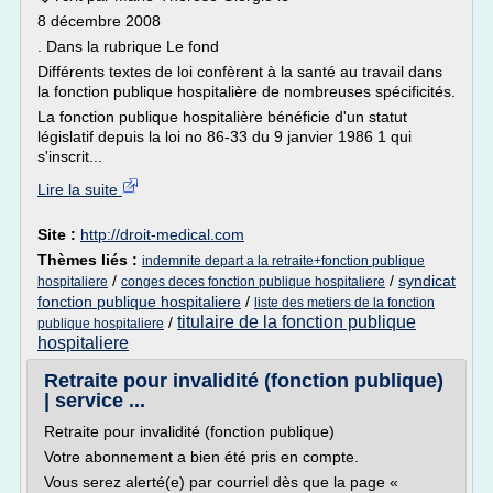
8 décembre 2008
. Dans la rubrique Le fond
Différents textes de loi confèrent à la santé au travail dans
la fonction publique hospitalière de nombreuses spécificités.
La fonction publique hospitalière bénéficie d'un statut
législatif depuis la loi no 86-33 du 9 janvier 1986 1 qui
s'inscrit...
Lire la suite
Site :
http://droit-medical.com
Thèmes liés :
indemnite depart a la retraite+fonction publique
/
/
syndicat
hospitaliere
conges deces fonction publique hospitaliere
fonction publique hospitaliere
/
liste des metiers de la fonction
titulaire de la fonction publique
/
publique hospitaliere
hospitaliere
Retraite pour invalidité (fonction publique)
| service ...
Retraite pour invalidité (fonction publique)
Votre abonnement a bien été pris en compte.
Vous serez alerté(e) par courriel dès que la page «