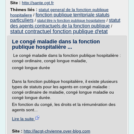
Site :
http://sante.cgt.fr
Thèmes liés :
statut general de la fonction publique
fonction publique territoriale statuts
hospitaliere
/
particuliers
statut
/
/
statut titre iv fonction publique hospitaliere
des agents contractuels de la fonction publique
/
statut contractuel fonction publique d'etat
Le congé maladie dans la fonction
publique hospitalière ...
Le congé maladie dans la fonction publique hospitalière :
congé ordinaire, congé longue maladie,
congé longue durée
Dans la fonction publique hospitalière, il existe plusieurs
types de statuts pour les agents en congé maladie :
congé ordinaire de maladie, congé longue maladie ou
congé longue durée.
En fonction du congé, les droits et la rémunération des
agents sont...
Lire la suite
Site :
http://lacgt-chvienne.over-blog.com