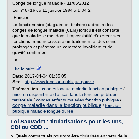
Congé de longue maladie - 11/05/2012
Loi n° 8416 du 11 janvier 1984 art. 34-2
Principe
Le fonctionnaire (stagiaire ou titulaire) a droit à des
congés de longue maladie (CLM) lorsqu'il est constaté
que la maladie le met dans l'impossibilité d'exercer ses
fonctions, rend nécessaire un traitement et des soins
prolongés et présente un caractère invalidant et de
gravité confirmée.
La...
Lire la suite
Date:
2017-04-04 01:35:05
Site :
http://www.fonction-publique.gouv.fr
Thèmes liés :
conges longue maladie fonction publique
/
mise en disponibilite d'office dans la fonction publique
territoriale
/
conges enfants malades fonction publique
/
conge maladie dans la fonction publique
/
fonction
publique maladie longue duree
Loi Sauvadet : titularisations pour les uns,
CDI ou CDD ...
o Quels contractuels pourront être titularisés en vertu de la