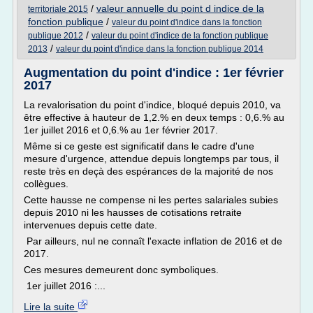
/
valeur annuelle du point d indice de la
territoriale 2015
fonction publique
/
valeur du point d'indice dans la fonction
/
publique 2012
valeur du point d'indice de la fonction publique
/
2013
valeur du point d'indice dans la fonction publique 2014
Augmentation du point d'indice : 1er février
2017
La revalorisation du point d'indice, bloqué depuis 2010, va
être effective à hauteur de 1,2.% en deux temps : 0,6.% au
1er juillet 2016 et 0,6.% au 1er février 2017.
Même si ce geste est significatif dans le cadre d'une
mesure d'urgence, attendue depuis longtemps par tous, il
reste très en deçà des espérances de la majorité de nos
collègues.
Cette hausse ne compense ni les pertes salariales subies
depuis 2010 ni les hausses de cotisations retraite
intervenues depuis cette date.
Par ailleurs, nul ne connaît l'exacte inflation de 2016 et de
2017.
Ces mesures demeurent donc symboliques.
1er juillet 2016 :...
Lire la suite