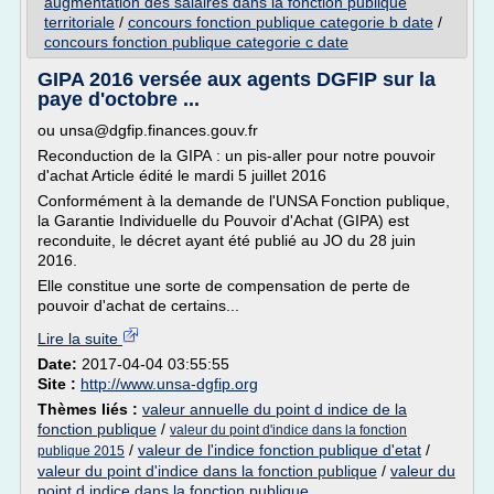
augmentation des salaires dans la fonction publique
territoriale
/
concours fonction publique categorie b date
/
concours fonction publique categorie c date
GIPA 2016 versée aux agents DGFIP sur la
paye d'octobre ...
ou unsa@dgfip.finances.gouv.fr
Reconduction de la GIPA : un pis-aller pour notre pouvoir
d'achat Article édité le mardi 5 juillet 2016
Conformément à la demande de l'UNSA Fonction publique,
la Garantie Individuelle du Pouvoir d'Achat (GIPA) est
reconduite, le décret ayant été publié au JO du 28 juin
2016.
Elle constitue une sorte de compensation de perte de
pouvoir d'achat de certains...
Lire la suite
Date:
2017-04-04 03:55:55
Site :
http://www.unsa-dgfip.org
Thèmes liés :
valeur annuelle du point d indice de la
fonction publique
/
valeur du point d'indice dans la fonction
/
valeur de l'indice fonction publique d'etat
/
publique 2015
valeur du point d'indice dans la fonction publique
/
valeur du
point d indice dans la fonction publique