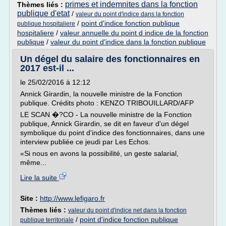
primes et indemnites dans la fonction
Thèmes liés :
publique d'etat
/
valeur du point d'indice dans la fonction
/
point d'indice fonction publique
publique hospitaliere
hospitaliere
/
valeur annuelle du point d indice de la fonction
publique
/
valeur du point d'indice dans la fonction publique
Un dégel du salaire des fonctionnaires en
2017 est-il ...
le 25/02/2016 à 12:12
Annick Girardin, la nouvelle ministre de la Fonction
publique. Crédits photo : KENZO TRIBOUILLARD/AFP
LE SCAN �?CO - La nouvelle ministre de la Fonction
publique, Annick Girardin, se dit en faveur d'un dégel
symbolique du point d'indice des fonctionnaires, dans une
interview publiée ce jeudi par Les Echos.
«Si nous en avons la possibilité, un geste salarial,
même...
Lire la suite
Site :
http://www.lefigaro.fr
Thèmes liés :
valeur du point d'indice net dans la fonction
/
point d'indice fonction publique
publique territoriale