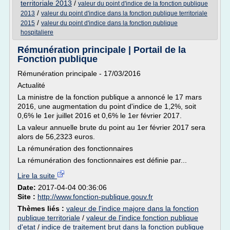
territoriale 2013
/
valeur du point d'indice de la fonction publique
/
2013
valeur du point d'indice dans la fonction publique territoriale
/
2015
valeur du point d'indice dans la fonction publique
hospitaliere
Rémunération principale | Portail de la
Fonction publique
Rémunération principale - 17/03/2016
Actualité
La ministre de la fonction publique a annoncé le 17 mars
2016, une augmentation du point d'indice de 1,2%, soit
0,6% le 1er juillet 2016 et 0,6% le 1er février 2017.
La valeur annuelle brute du point au 1er février 2017 sera
alors de 56,2323 euros.
La rémunération des fonctionnaires
La rémunération des fonctionnaires est définie par...
Lire la suite
Date:
2017-04-04 00:36:06
Site :
http://www.fonction-publique.gouv.fr
Thèmes liés :
valeur de l'indice majore dans la fonction
publique territoriale
/
valeur de l'indice fonction publique
d'etat
/
indice de traitement brut dans la fonction publique