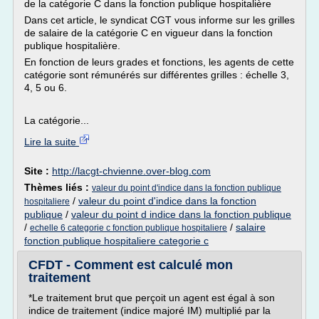
de la catégorie C dans la fonction publique hospitalière
Dans cet article, le syndicat CGT vous informe sur les grilles
de salaire de la catégorie C en vigueur dans la fonction
publique hospitalière.
En fonction de leurs grades et fonctions, les agents de cette
catégorie sont rémunérés sur différentes grilles : échelle 3,
4, 5 ou 6.
La catégorie...
Lire la suite
Site :
http://lacgt-chvienne.over-blog.com
Thèmes liés :
valeur du point d'indice dans la fonction publique
/
valeur du point d'indice dans la fonction
hospitaliere
publique
/
valeur du point d indice dans la fonction publique
/
/
salaire
echelle 6 categorie c fonction publique hospitaliere
fonction publique hospitaliere categorie c
CFDT - Comment est calculé mon
traitement
*Le traitement brut que perçoit un agent est égal à son
indice de traitement (indice majoré IM) multiplié par la