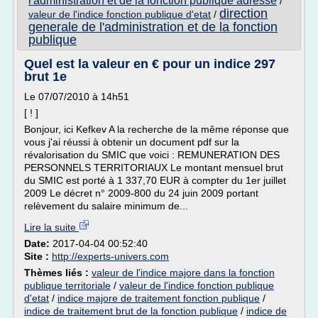
l'administration et de la fonction publique adresse
/
direction
valeur de l'indice fonction publique d'etat
/
generale de l'administration et de la fonction
publique
Quel est la valeur en € pour un indice 297
brut 1e
Le 07/07/2010 à 14h51
[ ! ]
Bonjour, ici Kefkev A la recherche de la même réponse que
vous j'ai réussi à obtenir un document pdf sur la
révalorisation du SMIC que voici : REMUNERATION DES
PERSONNELS TERRITORIAUX Le montant mensuel brut
du SMIC est porté à 1 337,70 EUR à compter du 1er juillet
2009 Le décret n° 2009-800 du 24 juin 2009 portant
relèvement du salaire minimum de...
Lire la suite
Date:
2017-04-04 00:52:40
Site :
http://experts-univers.com
Thèmes liés :
valeur de l'indice majore dans la fonction
publique territoriale
/
valeur de l'indice fonction publique
d'etat
/
indice majore de traitement fonction publique
/
indice de traitement brut de la fonction publique
/
indice de