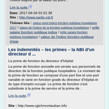
l'indice Majoré par la valeur du point...
Lire la suite
Date:
2017-04-04 01:01:38
Site :
http://www.sante.cgt.fr
Thèmes liés :
valeur point indice fonction publique hospitaliere
/
/
grille
2017
valeur de l'indice de la fonction publique hospitaliere
salaire fonction publique indice
/
grille salaire fonction
/
valeur de l'indice fonction publique
publique hospitaliere
d'etat
Les indemnités – les primes – la NBI d’un
directeur d ...
La prime de fonction du directeur d'hôpital
La prime de fonction annuelle est versée aux personnels de
direction de la fonction publique hospitalière. Le montant de
la prime de fonction se compose d'une part fixe et une part
variable et varie en fonction grade du directeur d'hôpital et
du type d'emploi occupé. Le prime de fonction s'est
substituée à la prime de service et la prime de...
Lire la suite
Site :
http://www.cgtchmontauban.info