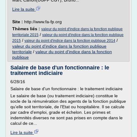
Marc Canon(UGFF CGT), Bruno...
Lire la suite
Site :
http://www.fa-fp.org
Thèmes liés :
valeur du point d'indice dans la fonction publique
/
territoriale 2015
valeur du point d'indice dans la fonction publique
/
/
2015
valeur du point d'indice dans la fonction publique 2014
valeur du point d'indice dans la fonction publique
territoriale
/
valeur du point d'indice dans la fonction
publique
Salaire de base d'un fonctionnaire : le
traitement indiciaire
6/28/16
Salaire de base d'un fonctionnaire : le traitement indiciaire
Le salaire de base (ou traitement indiciaire) constitue le
socle de la rémunération des agents de la fonction publique
qu'elle soit territoriale, de l'Etat ou hospitalière. Il se calcule
par cadre d'emploi, grade et échelon. Les primes et
indemnités diverses ne sont pas prises en compte dans le
calcul de ce...
Lire la suite