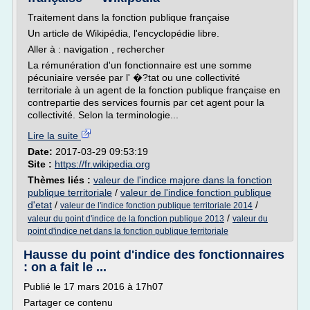
Traitement dans la fonction publique française
Un article de Wikipédia, l'encyclopédie libre.
Aller à : navigation , rechercher
La rémunération d'un fonctionnaire est une somme
pécuniaire versée par l' �?tat ou une collectivité
territoriale à un agent de la fonction publique française en
contrepartie des services fournis par cet agent pour la
collectivité. Selon la terminologie...
Lire la suite
Date:
2017-03-29 09:53:19
Site :
https://fr.wikipedia.org
Thèmes liés :
valeur de l'indice majore dans la fonction
publique territoriale
/
valeur de l'indice fonction publique
d'etat
/
/
valeur de l'indice fonction publique territoriale 2014
/
valeur du point d'indice de la fonction publique 2013
valeur du
point d'indice net dans la fonction publique territoriale
Hausse du point d'indice des fonctionnaires
: on a fait le ...
Publié le 17 mars 2016 à 17h07
Partager ce contenu