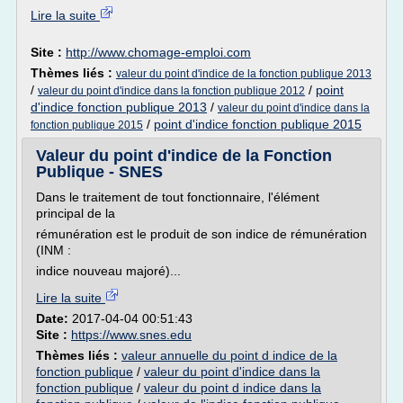
Lire la suite
Site :
http://www.chomage-emploi.com
Thèmes liés :
valeur du point d'indice de la fonction publique 2013
/
/
point
valeur du point d'indice dans la fonction publique 2012
d'indice fonction publique 2013
/
valeur du point d'indice dans la
/
point d'indice fonction publique 2015
fonction publique 2015
Valeur du point d'indice de la Fonction
Publique - SNES
Dans le traitement de tout fonctionnaire, l'élément
principal de la
rémunération est le produit de son indice de rémunération
(INM :
indice nouveau majoré)...
Lire la suite
Date:
2017-04-04 00:51:43
Site :
https://www.snes.edu
Thèmes liés :
valeur annuelle du point d indice de la
fonction publique
/
valeur du point d'indice dans la
fonction publique
/
valeur du point d indice dans la