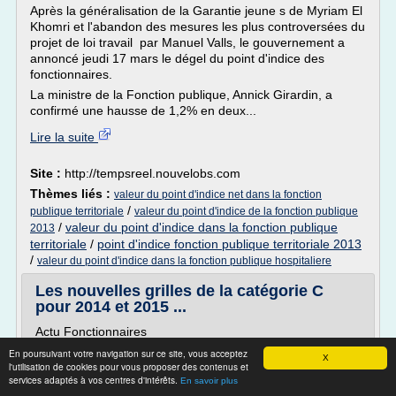
Après la généralisation de la Garantie jeune s de Myriam El
Khomri et l'abandon des mesures les plus controversées du
projet de loi travail par Manuel Valls, le gouvernement a
annoncé jeudi 17 mars le dégel du point d'indice des
fonctionnaires.
La ministre de la Fonction publique, Annick Girardin, a
confirmé une hausse de 1,2% en deux...
Lire la suite
Site :
http://tempsreel.nouvelobs.com
Thèmes liés :
valeur du point d'indice net dans la fonction
/
publique territoriale
valeur du point d'indice de la fonction publique
/
valeur du point d'indice dans la fonction publique
2013
territoriale
/
point d'indice fonction publique territoriale 2013
/
valeur du point d'indice dans la fonction publique hospitaliere
Les nouvelles grilles de la catégorie C
pour 2014 et 2015 ...
Actu Fonctionnaires
Les nouvelles grilles de la catégorie C pour 2014 et 2015
En poursuivant votre navigation sur ce site, vous acceptez
X
l'utilisation de cookies pour vous proposer des contenus et
Une réunion « conclusive » sur les mesures d'urgence
services adaptés à vos centres d'intérêts.
En savoir plus
concernant la catégorie C a eu lieu au ministère de la