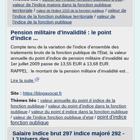
valeur de l'indice majore dans la fonction publique
territoriale
/
/
valeur de
valeur de l'indice 1015 de la fonction publique
l'indice de la fonction publique territoriale
/
valeur de
l'indice de la fonction publique
Pension militaire d'invalidité : le point
d'indice ...
Compte tenu de la variation de l'indice d'ensemble des
traitements bruts de la fonction publique de l'Etat, la valeur
annuelle du point d'indice de pension militaire d'invalidité au
1er juillet 2009 passe de 13,55 EUR à 13,68 EUR.
RAPPEL : le montant de la pension militaire d'invalidité est...
Lire la suite
Site :
https://blogavocat.fr
Thèmes liés :
valeur annuelle du point d indice de la
fonction publique
/
valeur du point d'indice dans la fonction
publique
/
valeur du point d indice dans la fonction publique
point d'indice
/
valeur de l'indice fonction publique d'etat
/
fonction publique
Salaire indice brut 297 indice majoré 292 -
L'Univers des ...