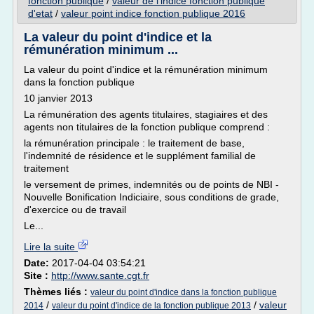
fonction publique
/
valeur de l'indice fonction publique
d'etat
/
valeur point indice fonction publique 2016
La valeur du point d'indice et la
rémunération minimum ...
La valeur du point d'indice et la rémunération minimum
dans la fonction publique
10 janvier 2013
La rémunération des agents titulaires, stagiaires et des
agents non titulaires de la fonction publique comprend :
la rémunération principale : le traitement de base,
l'indemnité de résidence et le supplément familial de
traitement
le versement de primes, indemnités ou de points de NBI -
Nouvelle Bonification Indiciaire, sous conditions de grade,
d'exercice ou de travail
Le...
Lire la suite
Date:
2017-04-04 03:54:21
Site :
http://www.sante.cgt.fr
Thèmes liés :
valeur du point d'indice dans la fonction publique
/
/
valeur
2014
valeur du point d'indice de la fonction publique 2013