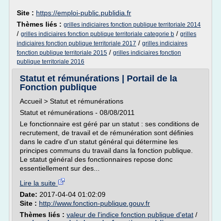
Site :
https://emploi-public.publidia.fr
Thèmes liés :
grilles indiciaires fonction publique territoriale 2014
/
/
grilles indiciaires fonction publique territoriale categorie b
grilles
/
indiciaires fonction publique territoriale 2017
grilles indiciaires
/
fonction publique territoriale 2015
grilles indiciaires fonction
publique territoriale 2016
Statut et rémunérations | Portail de la
Fonction publique
Accueil > Statut et rémunérations
Statut et rémunérations - 08/08/2011
Le fonctionnaire est géré par un statut : ses conditions de
recrutement, de travail et de rémunération sont définies
dans le cadre d'un statut général qui détermine les
principes communs du travail dans la fonction publique.
Le statut général des fonctionnaires repose donc
essentiellement sur des...
Lire la suite
Date:
2017-04-04 01:02:09
Site :
http://www.fonction-publique.gouv.fr
Thèmes liés :
valeur de l'indice fonction publique d'etat
/