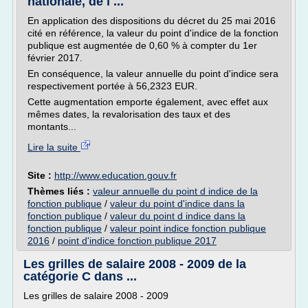
nationale, de l ...
En application des dispositions du décret du 25 mai 2016
cité en référence, la valeur du point d'indice de la fonction
publique est augmentée de 0,60 % à compter du 1er
février 2017.
En conséquence, la valeur annuelle du point d'indice sera
respectivement portée à 56,2323 EUR.
Cette augmentation emporte également, avec effet aux
mêmes dates, la revalorisation des taux et des
montants...
Lire la suite
Site :
http://www.education.gouv.fr
Thèmes liés :
valeur annuelle du point d indice de la
fonction publique
/
valeur du point d'indice dans la
fonction publique
/
valeur du point d indice dans la
fonction publique
/
valeur point indice fonction publique
2016
/
point d'indice fonction publique 2017
Les grilles de salaire 2008 - 2009 de la
catégorie C dans ...
Les grilles de salaire 2008 - 2009