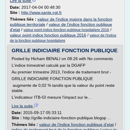
Lire la suite
Date:
2017-04-04 00:48:30
Site :
http://www.sante.cgt.fr
Thèmes liés :
valeur de l'indice majore dans la fonction
publique territoriale
/
valeur de l'indice fonction publique
d'etat
/
/
valeur point indice fonction publique hospitaliere 2016
valeur point indice fonction publique 2016
/
valeur de l'indice
de la fonction publique hospitaliere
GRILLE INDICIAIRE FONCTION PUBLIQUE
Posted by Hicham BENALI on 08:26 with No comments
L'indice trimestriel calculé par la DGAFP
Au premier trimestre 2013, l'indice de traitement brut -
GRILLE INDICIAIRE FONCTION PUBLIQUE
augmente de 0,02 % tandis que la valeur du point reste
stable.
L'indicateur ITB-GI mesure l'impact sur le...
Lire la suite
Date:
2015-09-17 05:33:11
Site :
http://grille-indiciaire-fonction-publique.blogsp ...
Thèmes liés :
valeur de l'indice fonction publique d'etat
/
indice de traitement brut de la fonction publique
/