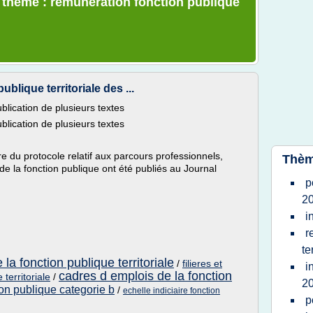
e thème : remuneration fonction publique
blique territoriale des ...
lication de plusieurs textes
lication de plusieurs textes
e du protocole relatif aux parcours professionnels,
Thèm
 de la fonction publique ont été publiés au Journal
p
2
i
r
te
la fonction publique territoriale
/
filieres et
i
cadres d emplois de la fonction
territoriale
/
2
ion publique categorie b
/
echelle indiciaire fonction
p