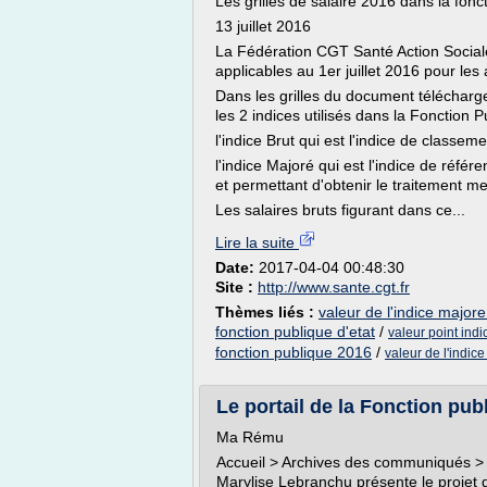
Les grilles de salaire 2016 dans la fonc
13 juillet 2016
La Fédération CGT Santé Action Sociale m
applicables au 1er juillet 2016 pour les 
Dans les grilles du document télécharge
les 2 indices utilisés dans la Fonction P
l'indice Brut qui est l'indice de classem
l'indice Majoré qui est l'indice de référ
et permettant d'obtenir le traitement m
Les salaires bruts figurant dans ce...
Lire la suite
Date:
2017-04-04 00:48:30
Site :
http://www.sante.cgt.fr
Thèmes liés :
valeur de l'indice majore
fonction publique d'etat
/
valeur point ind
fonction publique 2016
/
valeur de l'indice
Le portail de la Fonction pub
Ma Rému
Accueil > Archives des communiqués >
Marylise Lebranchu présente le projet d