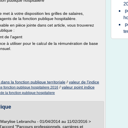
tion publique hospitalière
2
p
et à votre disposition les grilles de salaires,
ho
agents de la fonction publique hospitalière.
p
able en pièce jointe dans cet article, vous trouverez
ublique :
te
ent de l'agent
ence à utiliser pour le calcul de la rémunération de base
ensuel.
 dans la fonction publique territoriale
/
valeur de l'indice
/
valeur point indice
ice fonction publique hospitaliere 2016
 de la fonction publique hospitaliere
lique
 Marylise Lebranchu - 01/04/2014 au 11/02/2016 >
'accord "Parcours professionnels, carrières et