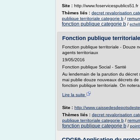
Site :
http://www.foservicespublics51.fr
Thèmes liés :
decret revalorisation cat
publique territoriale categorie b
/
remune
fonction publique categorie b
/
echell
Fonction publique territorial
Fonction publique territoriale - Douze
agents territoriaux
19/05/2016
Fonction publique Social - Santé
Au lendemain de la parution du décret su
mai publie douze nouveaux décrets de 
fonction publique territoriale. On notera,
Lire la suite
Site :
http://www.caissedesdepotsdesterr
Thèmes liés :
decret revalorisation ca
publique territoriale categorie b
/
remune
fonction publique categorie b
/
point
CDG59-Application du protocol