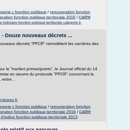
egorie c fonction publique
/
remuneration fonction
cadre
ration fonction publique territoriale 2016
/
e indiciaire fonction publique territoriale categorie b
e - Douze nouveaux décrets ...
 nouveaux décrets "PPCR" remodèlent les carrières des
r le "tranfert primes/points", le Journal officiel du 14
mise en oeuvre du protocole "PPCR" concernant la
 entre...
itoires.fr
tegorie c fonction publique
/
remuneration fonction
cadre
ration fonction publique territoriale 2016
/
 d'indice fonction publique territoriale 2013
e relatif aux parcours ...