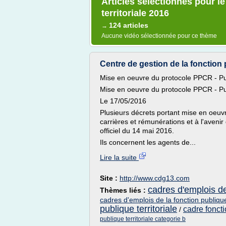
Articles sélectionnés pour l
territoriale 2016
124 articles
→
Aucune vidéo sélectionnée pour ce thème
Centre de gestion de la fonction pu
Mise en oeuvre du protocole PPCR - Pub
Mise en oeuvre du protocole PPCR - Pub
Le 17/05/2016
Plusieurs décrets portant mise en oeuvr
carrières et rémunérations et à l'avenir
officiel du 14 mai 2016.
Ils concernent les agents de...
Lire la suite
Site :
http://www.cdg13.com
cadres d'emplois de 
Thèmes liés :
cadres d'emplois de la fonction publique 
publique territoriale
cadre fonct
/
publique territoriale categorie b