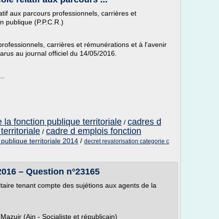
tif aux parcours professionnels, carrières et
on publique (P.P.C.R.)
professionnels, carrières et rémunérations et à l'avenir
parus au journal officiel du 14/05/2016.
..
la fonction publique territoriale
cadres d
/
erritoriale
cadre d emplois fonction
/
 publique territoriale 2014
/
decret revalorisation categorie c
2016 – Question n°23165
aire tenant compte des sujétions aux agents de la
azuir (Ain - Socialiste et républicain)