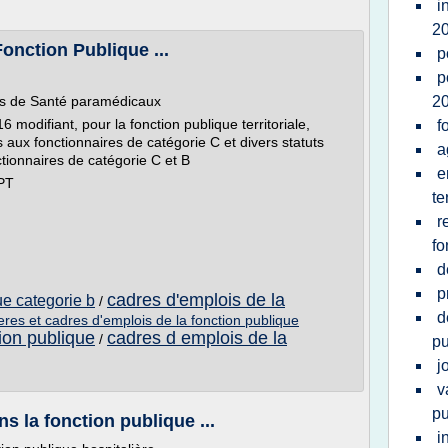
i
2
 Fonction Publique ...
p
p
es de Santé paramédicaux
2
modifiant, pour la fonction publique territoriale,
f
s aux fonctionnaires de catégorie C et divers statuts
a
ctionnaires de catégorie C et B
e
FPT
te
r
fo
d
p
cadres d'emplois de la
ue categorie b
/
d
lieres et cadres d'emplois de la fonction publique
ion publique
cadres d emplois de la
/
pu
j
v
pu
ns la fonction publique ...
i