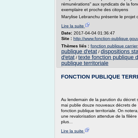
rémunérations" aux syndicats de la fonc
exemplaire et proche des citoyens
Marylise Lebranchu présente le projet d
Lire la suite
Date:
2017-04-04 01:36:47
Site :
http://www.fonction-publique.gouv
Thèmes liés :
fonction publique carrie
publique d'etat
dispositions sta
/
d'etat
texte fonction publique d
/
publique territoriale
FONCTION PUBLIQUE TERRITOR
Au lendemain de la parution du décret sur
mai publie douze nouveaux décrets de 
fonction publique territoriale. On notera
une revalorisation attendue de la filière
plus...
Lire la suite