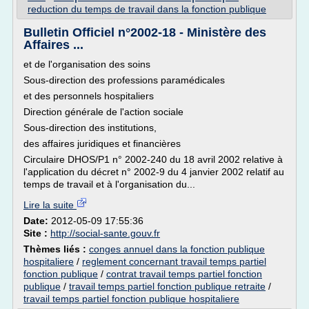
reduction du temps de travail dans la fonction publique
Bulletin Officiel n°2002-18 - Ministère des
Affaires ...
et de l'organisation des soins
Sous-direction des professions paramédicales
et des personnels hospitaliers
Direction générale de l'action sociale
Sous-direction des institutions,
des affaires juridiques et financières
Circulaire DHOS/P1 n° 2002-240 du 18 avril 2002 relative à
l'application du décret n° 2002-9 du 4 janvier 2002 relatif au
temps de travail et à l'organisation du...
Lire la suite
Date:
2012-05-09 17:55:36
Site :
http://social-sante.gouv.fr
Thèmes liés :
conges annuel dans la fonction publique
hospitaliere
/
reglement concernant travail temps partiel
fonction publique
/
contrat travail temps partiel fonction
publique
/
travail temps partiel fonction publique retraite
/
travail temps partiel fonction publique hospitaliere