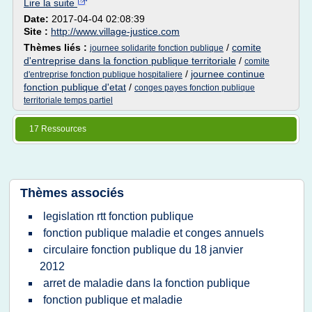
Lire la suite
Date:
2017-04-04 02:08:39
Site :
http://www.village-justice.com
Thèmes liés :
/
comite
journee solidarite fonction publique
d'entreprise dans la fonction publique territoriale
/
comite
/
journee continue
d'entreprise fonction publique hospitaliere
fonction publique d'etat
/
conges payes fonction publique
territoriale temps partiel
17 Ressources
Thèmes associés
legislation rtt fonction publique
fonction publique maladie et conges annuels
circulaire fonction publique du 18 janvier
2012
arret de maladie dans la fonction publique
fonction publique et maladie