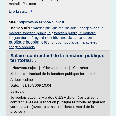
maladie ? » sera...
Lire la suite
Site :
https://www.service-public.fr
Thèmes liés :
/
conges longue
fonction publique rtt et maladie
maladie fonction publique
/
fonction publique maladie
agent non titulaire de la fonction
longue duree
/
publique hospitaliere
/
fonction publique maladie et
conges annuels
Salaire contractuel de la fonction publique
territorial ...
Nouveau sujet | Aller au début | Chercher
Salaire contractuel de la fonction publique territorial
Auteur: celine
Date: 31/10/2009 19:04
Bonjour,
Je voulais savoir si y a des C.ESF diplomées qui sont
contractuelles de la fonction publique territorial et quel est
votre salaire (avec ou sans expérience, merci de le
preciser)