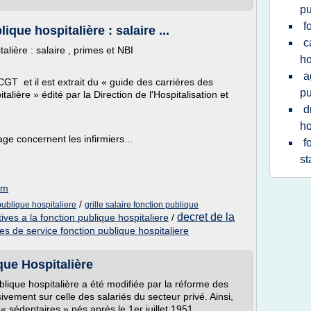
pu
f
ique hospitalière : salaire ...
c
talière : salaire , primes et NBI
ho
a
 CGT et il est extrait du « guide des carrières des
pu
alière » édité par la Direction de l'Hospitalisation et
d
ho
ge concernent les infirmiers...
f
st
om
/
publique hospitaliere
grille salaire fonction publique
decret de la
tives a la fonction publique hospitaliere
/
es de service fonction publique hospitaliere
que Hospitalière
blique hospitalière a été modifiée par la réforme des
sivement sur celle des salariés du secteur privé. Ainsi,
 « sédentaires » nés après le 1er juillet 1951