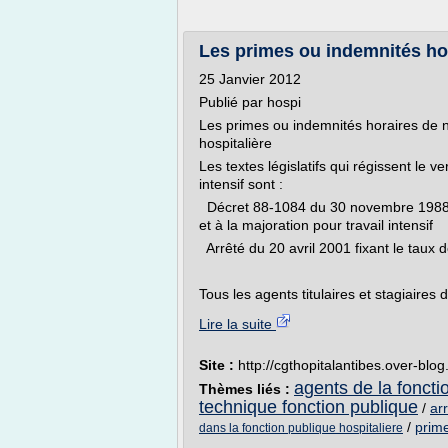
Les primes ou indemnités horai
25 Janvier 2012
Publié par hospi
Les primes ou indemnités horaires de nui
hospitalière
Les textes législatifs qui régissent le 
intensif sont :
Décret 88-1084 du 30 novembre 1988 rel
et à la majoration pour travail intensif
Arrêté du 20 avril 2001 fixant le taux de
Tous les agents titulaires et stagiaires 
Lire la suite
Site :
http://cgthopitalantibes.over-blo
agents de la foncti
Thèmes liés :
technique fonction publique
/
arr
/
prime
dans la fonction publique hospitaliere