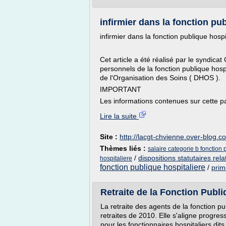
infirmier dans la fonction publ
infirmier dans la fonction publique hospi
Cet article a été réalisé par le syndicat
personnels de la fonction publique hospit
de l'Organisation des Soins ( DHOS ).
IMPORTANT
Les informations contenues sur cette pa
Lire la suite
Site :
http://lacgt-chvienne.over-blog.c
Thèmes liés :
salaire categorie b fonction 
/
dispositions statutaires rela
hospitaliere
fonction publique hospitaliere
/
prim
Retraite de la Fonction Publi
La retraite des agents de la fonction pu
retraites de 2010. Elle s'aligne progres
pour les fonctionnaires hospitaliers dits