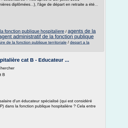
mières diplômées...), l'âge de départ en retraite a été...
agents de la
 la fonction publique hospitaliere
/
agent administratif de la fonction publique
aire de la fonction publique territoriale
/
depart a la
italière cat B - Educateur ...
Chercher
t B
alaire d'un éducateur spécialisé (qui est considéré
) dans la fonction publique hospitalière ? Cela entre