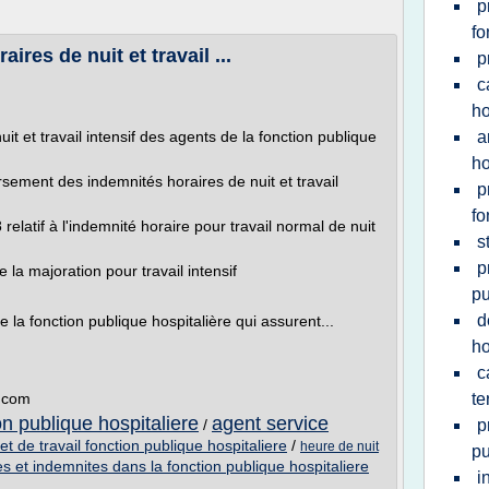
p
fo
res de nuit et travail ...
p
c
ho
t et travail intensif des agents de la fonction publique
a
ho
versement des indemnités horaires de nuit et travail
p
fo
atif à l'indemnité horaire pour travail normal de nuit
s
p
 la majoration pour travail intensif
pu
d
de la fonction publique hospitalière qui assurent...
ho
c
g.com
te
on publique hospitaliere
agent service
/
p
et de travail fonction publique hospitaliere
/
heure de nuit
pu
s et indemnites dans la fonction publique hospitaliere
i