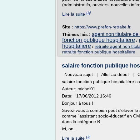
(administratifs, ouvriers, nouvelles infir
Lire la suite
Site :
https://www.prefon-retraite.fr
agent non titulaire de
Thèmes liés :
fonction publique hospitaliere
/
hospitaliere
/
retraite agent non titul
retraite fonction publique hospitaliere
salaire fonction publique hosp
Nouveau sujet | Aller au début | 
salaire fonction publique hospitalière ca
Auteur: michel01
Date: 17/06/2012 16:46
Bonjour à tous !
Savez-vous à combien peut s'élever le s
comme "assistant socio-éducatif en CMP
dans la catégorie B.
ici, on...
Lire la suite