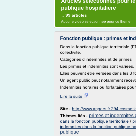
Articles sélectionnés pour l
publique hospitaliere
99 articles
→
Aucune vidéo sélectionnée pour ce thème
Fonction publique : primes et ind
Dans la fonction publique territoriale (
collectivité.
Catégories d'indemnités et de primes
Les primes et indemnités sont variées.
Elles peuvent être versées dans les 3 fon
Un agent public peut notamment recevo
Indemnités horaires ou forfaitaires pour
Lire la suite
Site :
http://www.angers.fr.294.cosmeti
primes et indemnites d
Thèmes liés :
dans la fonction publique territoriale
/
p
indemnites dans la fonction publique ho
publique