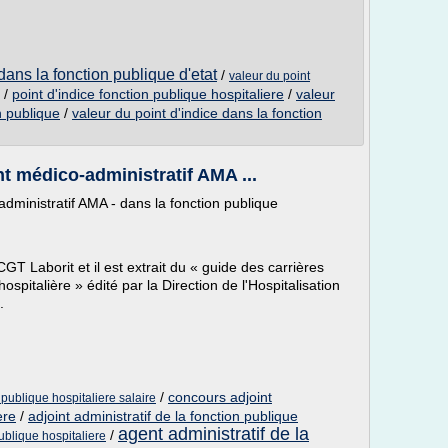
ans la fonction publique d'etat
/
valeur du point
/
point d'indice fonction publique hospitaliere
/
valeur
n publique
/
valeur du point d'indice dans la fonction
nt médico-administratif AMA ...
administratif AMA - dans la fonction publique
 CGT Laborit et il est extrait du « guide des carrières
spitalière » édité par la Direction de l'Hospitalisation
.
/
concours adjoint
 publique hospitaliere salaire
ere
/
adjoint administratif de la fonction publique
agent administratif de la
/
ublique hospitaliere