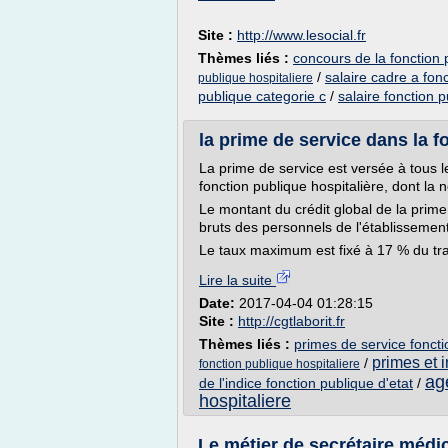
Site :
http://www.lesocial.fr
Thèmes liés :
concours de la fonction 
/
salaire cadre a fon
publique hospitaliere
publique categorie c
/
salaire fonction p
la prime de service dans la fo
La prime de service est versée à tous l
fonction publique hospitalière, dont la 
Le montant du crédit global de la prime
bruts des personnels de l'établissemen
Le taux maximum est fixé à 17 % du tra
Lire la suite
Date:
2017-04-04 01:28:15
Site :
http://cgtlaborit.fr
Thèmes liés :
primes de service foncti
primes et 
/
fonction publique hospitaliere
ag
de l'indice fonction publique d'etat
/
hospitaliere
Le métier de secrétaire médic