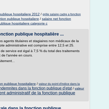
publique hospitaliere 2012
/
grille salaire cadre a fonction
ction publique hospitaliere
/
salaire net fonction
ublique hospitaliere categorie c
nction publique hospitalière ...
es agents titulaires et stagiaires non médicaux de la
note administrative est comprise entre 12,5 et 25.
 de service est égal à 7,5 % du total des traitements
t de l'année en cours.
itement...
on publique hospitaliere
/
valeur du point d'indice dans la
indemnites dans la fonction publique d'etat
/
valeur
ent administratif de la fonction publique
ale dans la fonction publique ...