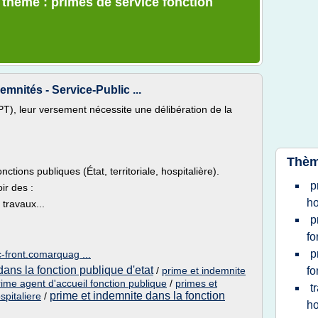
e thème : primes de service fonction
emnités - Service-Public ...
FPT), leur versement nécessite une délibération de la
Thèm
ctions publiques (État, territoriale, hospitalière).
p
ir des :
ho
 travaux...
p
fo
p
c-front.comarquag ...
ans la fonction publique d'etat
/
prime et indemnite
fo
rime agent d'accueil fonction publique
/
primes et
t
prime et indemnite dans la fonction
spitaliere
/
ho