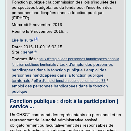
Fonction publique : la commission des lois s'inquiète des
perspectives budgétaires du fonds pour l'insertion des
personnes handicapées dans la fonction publique
(FIPHFP)
Mercredi 9 novembre 2016
Réunie le 9 novembre 2016,...
Lire la suite
Date:
2016-11-09 16:32:15
Site :
senat.fr
Thèmes liés :
taux d'emploi des personnes handicapees dans la
/
taux d'emploi des personnes
fonction publique territoriale
handicapees dans la fonction publique
/
emploi des
personnes handicapees dans la fonction publique
territoriale
/
/
offre d'emploi fonction publique territoriale 77
emploi des personnes handicapees dans la fonction
publique
Fonction publique : droit à la participation |
service ...
Un CHSCT comprend des représentants du personnel et un
représentant de l'autorité administrative assisté
obligatoirement ou facultativement des responsables de
certaines fonctions : médecine professionnelle, inspection