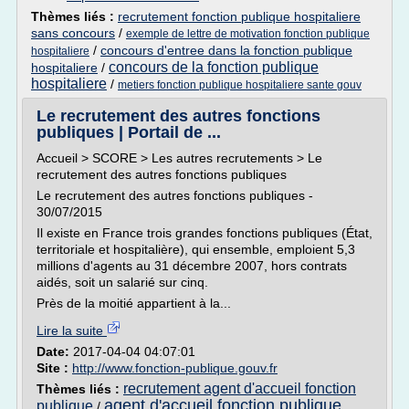
Thèmes liés :
recrutement fonction publique hospitaliere
sans concours
/
exemple de lettre de motivation fonction publique
/
concours d'entree dans la fonction publique
hospitaliere
concours de la fonction publique
hospitaliere
/
hospitaliere
/
metiers fonction publique hospitaliere sante gouv
Le recrutement des autres fonctions
publiques | Portail de ...
Accueil > SCORE > Les autres recrutements > Le
recrutement des autres fonctions publiques
Le recrutement des autres fonctions publiques -
30/07/2015
Il existe en France trois grandes fonctions publiques (État,
territoriale et hospitalière), qui ensemble, emploient 5,3
millions d'agents au 31 décembre 2007, hors contrats
aidés, soit un salarié sur cinq.
Près de la moitié appartient à la...
Lire la suite
Date:
2017-04-04 04:07:01
Site :
http://www.fonction-publique.gouv.fr
recrutement agent d'accueil fonction
Thèmes liés :
agent d'accueil fonction publique
publique
/