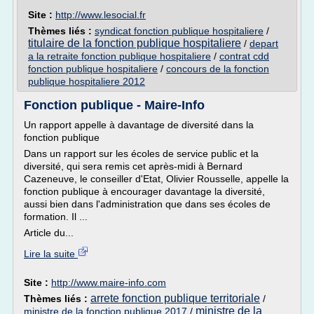
Site :
http://www.lesocial.fr
Thèmes liés :
syndicat fonction publique hospitaliere
/
titulaire de la fonction publique hospitaliere
/
depart
a la retraite fonction publique hospitaliere
/
contrat cdd
fonction publique hospitaliere
/
concours de la fonction
publique hospitaliere 2012
Fonction publique - Maire-Info
Un rapport appelle à davantage de diversité dans la
fonction publique
Dans un rapport sur les écoles de service public et la
diversité, qui sera remis cet après-midi à Bernard
Cazeneuve, le conseiller d'Etat, Olivier Rousselle, appelle la
fonction publique à encourager davantage la diversité,
aussi bien dans l'administration que dans ses écoles de
formation. Il ...
Article du...
Lire la suite
Site :
http://www.maire-info.com
arrete fonction publique territoriale
Thèmes liés :
/
ministre de la
ministre de la fonction publique 2017
/