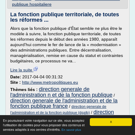
publique hospitaliere
La fonction publique territoriale, de toutes
les réformes ...
Alors que la fonction publique d'État semble ne plus être le
modèle à suivre, la fonction publique territoriale, de toutes
les réformes depuis le début des années 1980, apparaît
aujourd'hui comme le fer de lance de la « modernisation »
des administrations publiques. Entre décentralisation,
managérialisation, remise en cause du statut et contraintes
budgétaires, ce processus ne va...
Lire la suite
Date:
2017-04-04 00:31:32
Site :
http://www.metropolitiques.eu
direction generale de
Thèmes liés :
l'administration n et de la fonction publique
/
direction generale de l'administration et de la
fonction publique france
/
direction generale de
direction
/
l'administration et de la fonction publique (dgafp)
generale de l'administration et de la fonction
En poursuivant votre navigation sur ce site, vous acceptez
X
publique
/
tableau des cadres d'emploi de la fonction
l'utilisation de cookies pour vous proposer des contenus et
publique territoriale
services adaptés à vos centres d'intérêts.
En savoir plus