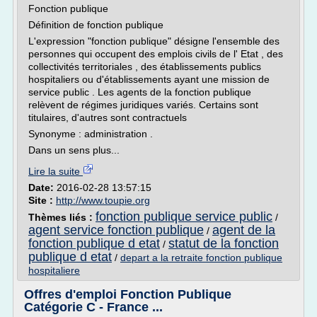
Fonction publique
Définition de fonction publique
L'expression "fonction publique" désigne l'ensemble des
personnes qui occupent des emplois civils de l' Etat , des
collectivités territoriales , des établissements publics
hospitaliers ou d'établissements ayant une mission de
service public . Les agents de la fonction publique
relèvent de régimes juridiques variés. Certains sont
titulaires, d'autres sont contractuels
Synonyme : administration .
Dans un sens plus...
Lire la suite
Date:
2016-02-28 13:57:15
Site :
http://www.toupie.org
fonction publique service public
Thèmes liés :
/
agent service fonction publique
agent de la
/
fonction publique d etat
statut de la fonction
/
publique d etat
/
depart a la retraite fonction publique
hospitaliere
Offres d'emploi Fonction Publique
Catégorie C - France ...