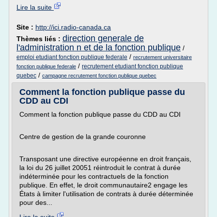
Lire la suite
Site :
http://ici.radio-canada.ca
direction generale de
Thèmes liés :
l'administration n et de la fonction publique
/
/
emploi etudiant fonction publique federale
recrutement universitaire
/
recrutement etudiant fonction publique
fonction publique federale
/
quebec
campagne recrutement fonction publique quebec
Comment la fonction publique passe du
CDD au CDI
Comment la fonction publique passe du CDD au CDI
Centre de gestion de la grande couronne
Transposant une directive européenne en droit français,
la loi du 26 juillet 20051 réintroduit le contrat à durée
indéterminée pour les contractuels de la fonction
publique. En effet, le droit communautaire2 engage les
États à limiter l'utilisation de contrats à durée déterminée
pour des...