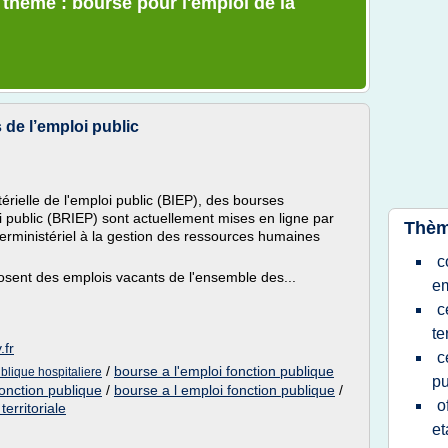
 thème : bourse pour l'emploi de la
 de l’emploi public
rielle de l'emploi public (BIEP), des bourses
oi public (BRIEP) sont actuellement mises en ligne par
Thèm
terministériel à la gestion des ressources humaines
c
sent des emplois vacants de l'ensemble des...
em
c
te
.fr
c
/
bourse a l'emploi fonction publique
ublique hospitaliere
pu
fonction publique
/
bourse a l emploi fonction publique
/
o
erritoriale
et