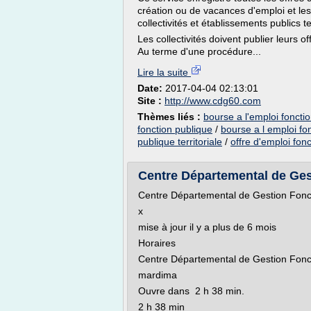
création ou de vacances d'emploi et les
collectivités et établissements publics te
Les collectivités doivent publier leurs o
Au terme d'une procédure...
Lire la suite
Date:
2017-04-04 02:13:01
Site :
http://www.cdg60.com
Thèmes liés :
bourse a l'emploi fonctio
fonction publique
/
bourse a l emploi fo
publique territoriale
/
offre d'emploi fonc
Centre Départemental de Gest
Centre Départemental de Gestion Fonct
x
mise à jour il y a plus de 6 mois
Horaires
Centre Départemental de Gestion Fonct
mardima
Ouvre dans 2 h 38 min.
2 h 38 min