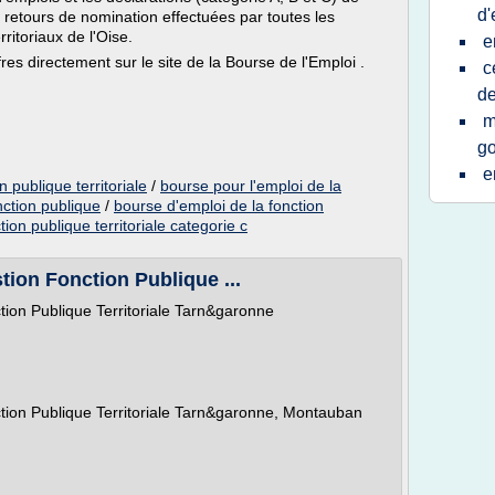
d'
 retours de nomination effectuées par toutes les
rritoriaux de l'Oise.
e
ffres directement sur le site de la Bourse de l'Emploi .
c
de
m
g
e
n publique territoriale
/
bourse pour l'emploi de la
nction publique
/
bourse d'emploi de la fonction
tion publique territoriale categorie c
ion Fonction Publique ...
ion Publique Territoriale Tarn&garonne
ion Publique Territoriale Tarn&garonne, Montauban