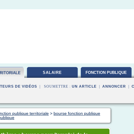
SALAIRE
FONCTION PUBLIQUE
RITORIALE
TEURS DE VIDÉOS
| SOUMETTRE :
UN ARTICLE
|
ANNONCER
|
ction publique territoriale
>
bourse fonction publique
publique