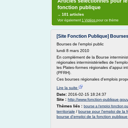
Articles sélectionnés pour le
fonction publique
101 articles
→
Voir également
1 Vidéos
pour ce thème
[Site Fonction Publique] Bourses
Bourses de l'emploi public
lundi 8 mars 2010
En complément de la Bourse interministé
régionales interministérielles de l'empl
les Plates-formes régionales d'appui in
(PFRH).
Ces bourses régionales d'emplois propo
Lire la suite
Date:
2016-02-15 18:24:37
Site :
http://www.fonction-publique.gouv
Thèmes liés :
bourse a l'emploi fonction p
territoriale
/
bourse pour l'emploi de la 
bourse d'emploi de la fonction publique t