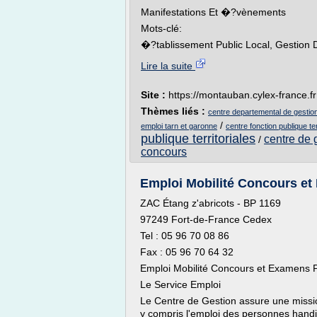
Manifestations Et �?vènements
Mots-clé:
�?tablissement Public Local, Gestion D
Lire la suite
Site :
https://montauban.cylex-france.fr
Thèmes liés :
centre departemental de gestion
/
emploi tarn et garonne
centre fonction publique ter
publique territoriales
centre de g
/
concours
Emploi Mobilité Concours et
ZAC Étang z'abricots - BP 1169
97249 Fort-de-France Cedex
Tel : 05 96 70 08 86
Fax : 05 96 70 64 32
Emploi Mobilité Concours et Examens P
Le Service Emploi
Le Centre de Gestion assure une mission
y compris l'emploi des personnes handi