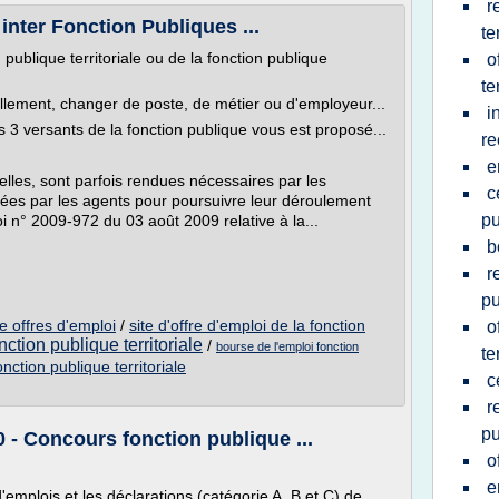
r
é inter Fonction Publiques ...
te
 publique territoriale ou de la fonction publique
o
te
llement, changer de poste, de métier ou d'employeur...
i
s 3 versants de la fonction publique vous est proposé...
re
e
lles, sont parfois rendues nécessaires par les
c
itées par les agents pour poursuivre leur déroulement
pu
 loi n° 2009-972 du 03 août 2009 relative à la...
b
r
pu
e offres d'emploi
/
site d'offre d'emploi de la fonction
o
nction publique territoriale
/
bourse de l'emploi fonction
te
nction publique territoriale
c
r
pu
 - Concours fonction publique ...
o
e
d'emplois et les déclarations (catégorie A, B et C) de