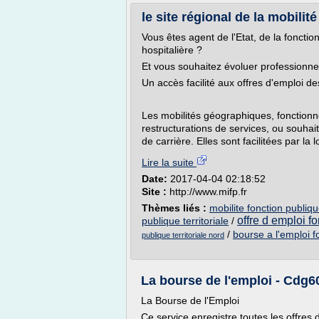
le site régional de la mobilit
Vous êtes agent de l'Etat, de la fonction
hospitalière ?
Et vous souhaitez évoluer professionne
Un accès facilité aux offres d'emploi de
Les mobilités géographiques, fonctionne
restructurations de services, ou souha
de carrière. Elles sont facilitées par la
Lire la suite
Date:
2017-04-04 02:18:52
Site :
http://www.mifp.fr
Thèmes liés :
mobilite fonction publiqu
offre d emploi fo
publique territoriale
/
/
bourse a l'emploi fo
publique territoriale nord
La bourse de l'emploi - Cdg60
La Bourse de l'Emploi
Ce service enregistre toutes les offres 