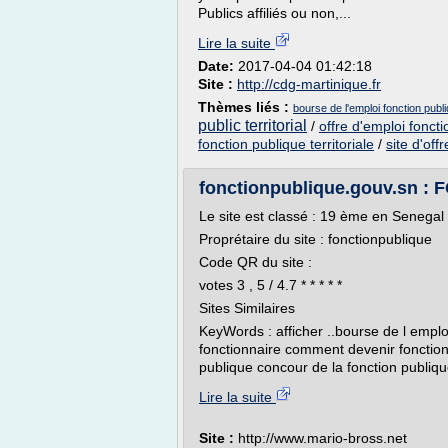
Publics affiliés ou non,...
Lire la suite
Date:
2017-04-04 01:42:18
Site :
http://cdg-martinique.fr
Thèmes liés :
bourse de l'emploi fonction publi
public territorial
/
offre d'emploi foncti
fonction publique territoriale
/
site d'off
fonctionpublique.gouv.sn :
Le site est classé : 19 ème en Senegal
Proprétaire du site : fonctionpublique
Code QR du site :
votes 3 , 5 / 4.7 * * * * *
Sites Similaires
KeyWords : afficher ..bourse de l empl
fonctionnaire comment devenir fonction
publique concour de la fonction publiqu
Lire la suite
Site :
http://www.mario-bross.net