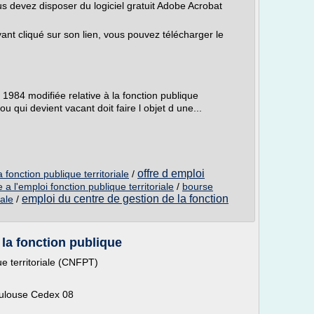
s devez disposer du logiciel gratuit Adobe Acrobat
nt cliqué sur son lien, vous pouvez télécharger le
r 1984 modifiée relative à la fonction publique
ou qui devient vacant doit faire l objet d une...
offre d emploi
a fonction publique territoriale
/
 a l'emploi fonction publique territoriale
/
bourse
emploi du centre de gestion de la fonction
iale
/
 la fonction publique
ue territoriale (CNFPT)
oulouse Cedex 08