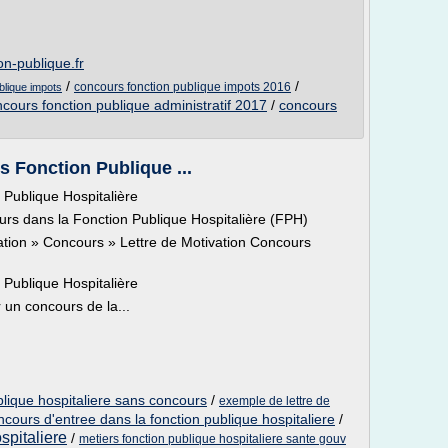
on-publique.fr
/
/
concours fonction publique impots 2016
blique impots
cours fonction publique administratif 2017
/
concours
s Fonction Publique ...
 Publique Hospitalière
rs dans la Fonction Publique Hospitalière (FPH)
ivation » Concours » Lettre de Motivation Concours
 Publique Hospitalière
un concours de la...
blique hospitaliere sans concours
/
exemple de lettre de
ncours d'entree dans la fonction publique hospitaliere
/
spitaliere
/
metiers fonction publique hospitaliere sante gouv