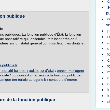
c
s
pu
ion publique
c
se
de.
p
ons publiques. La fonction publique d'État, la fonction
c
ique hospitalière qui, ensemble, totalisent près de 5
a
ondées sur un statut général commun fixant les droits et
d
f
c
.publidia.fr
f
istratif fonction publique d'etat
/
concours d'agent
m
toriale
/
concours d ingenieur de la fonction publique
e
blique territoriale categorie b
/
concours d'entree
a
f
f
rs de la fonction publique
s