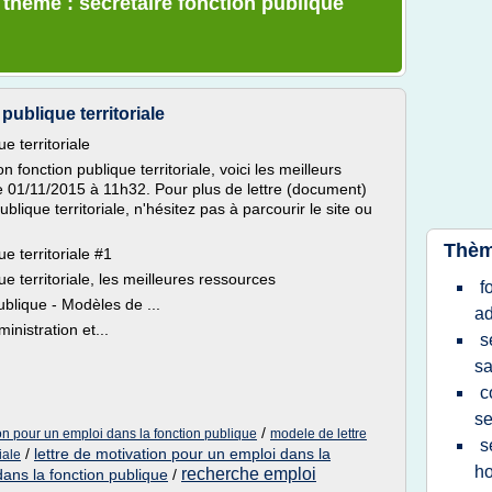
 thème : secretaire fonction publique
publique territoriale
e territoriale
 fonction publique territoriale, voici les meilleurs
 le 01/11/2015 à 11h32. Pour plus de lettre (document)
blique territoriale, n'hésitez pas à parcourir le site ou
Thèm
e territoriale #1
ue territoriale, les meilleures ressources
f
ublique - Modèles de ...
ad
nistration et...
s
sa
c
se
/
on pour un emploi dans la fonction publique
modele de lettre
s
/
lettre de motivation pour un emploi dans la
iale
ho
recherche emploi
dans la fonction publique
/