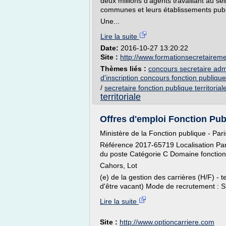
deux millions d'agents travaillant au s
communes et leurs établissements publi
Une...
Lire la suite
Date:
2016-10-27 13:20:22
Site :
http://www.formationsecretaireme
Thèmes liés :
concours secretaire admin
d'inscription concours fonction publique 
/
secretaire fonction publique territorial
territoriale
Offres d'emploi Fonction Publ
Ministère de la Fonction publique - Pari
Référence 2017-65719 Localisation Pari
du poste Catégorie C Domaine fonctionn
Cahors, Lot
(e) de la gestion des carrières (H/F) -
d'être vacant) Mode de recrutement : Sta
Lire la suite
Site :
http://www.optioncarriere.com