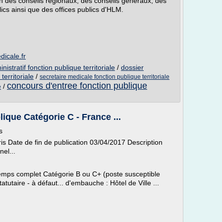
ein des conseils régionaux, des conseils généraux, des
cs ainsi que des offices publics d'HLM.
dicale.fr
istratif fonction publique territoriale
/
dossier
territoriale
/
secretaire medicale fonction publique territoriale
concours d'entree fonction publique
e
/
ique Catégorie C - France ...
s
s Date de fin de publication 03/04/2017 Description
el...
 temps complet Catégorie B ou C+ (poste susceptible
tutaire - à défaut... d'embauche : Hôtel de Ville ...