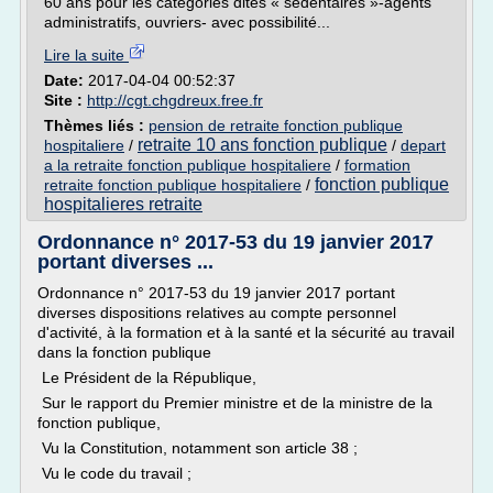
60 ans pour les catégories dites « sédentaires »-agents
administratifs, ouvriers- avec possibilité...
Lire la suite
Date:
2017-04-04 00:52:37
Site :
http://cgt.chgdreux.free.fr
Thèmes liés :
pension de retraite fonction publique
retraite 10 ans fonction publique
hospitaliere
/
/
depart
a la retraite fonction publique hospitaliere
/
formation
fonction publique
retraite fonction publique hospitaliere
/
hospitalieres retraite
Ordonnance n° 2017-53 du 19 janvier 2017
portant diverses ...
Ordonnance n° 2017-53 du 19 janvier 2017 portant
diverses dispositions relatives au compte personnel
d'activité, à la formation et à la santé et la sécurité au travail
dans la fonction publique
Le Président de la République,
Sur le rapport du Premier ministre et de la ministre de la
fonction publique,
Vu la Constitution, notamment son article 38 ;
Vu le code du travail ;