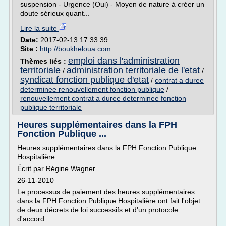
suspension - Urgence (Oui) - Moyen de nature à créer un
doute sérieux quant...
Lire la suite
Date:
2017-02-13 17:33:39
Site :
http://boukheloua.com
emploi dans l'administration
Thèmes liés :
territoriale
administration territoriale de l'etat
/
/
syndicat fonction publique d'etat
/
contrat a duree
determinee renouvellement fonction publique
/
renouvellement contrat a duree determinee fonction
publique territoriale
Heures supplémentaires dans la FPH
Fonction Publique ...
Heures supplémentaires dans la FPH Fonction Publique
Hospitalière
Écrit par Régine Wagner
26-11-2010
Le processus de paiement des heures supplémentaires
dans la FPH Fonction Publique Hospitalière ont fait l'objet
de deux décrets de loi successifs et d'un protocole
d'accord.