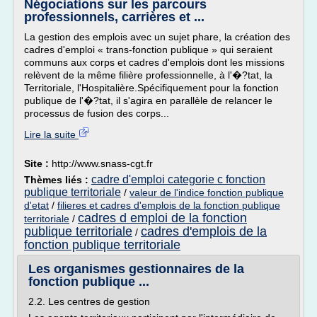
Négociations sur les parcours
professionnels, carrières et ...
La gestion des emplois avec un sujet phare, la création des
cadres d'emploi « trans-fonction publique » qui seraient
communs aux corps et cadres d'emplois dont les missions
relèvent de la même filière professionnelle, à l'�?tat, la
Territoriale, l'Hospitalière.Spécifiquement pour la fonction
publique de l'�?tat, il s'agira en parallèle de relancer le
processus de fusion des corps...
Lire la suite
Site :
http://www.snass-cgt.fr
cadre d'emploi categorie c fonction
Thèmes liés :
publique territoriale
/
valeur de l'indice fonction publique
d'etat
/
filieres et cadres d'emplois de la fonction publique
cadres d emploi de la fonction
territoriale
/
publique territoriale
cadres d'emplois de la
/
fonction publique territoriale
Les organismes gestionnaires de la
fonction publique ...
2.2. Les centres de gestion