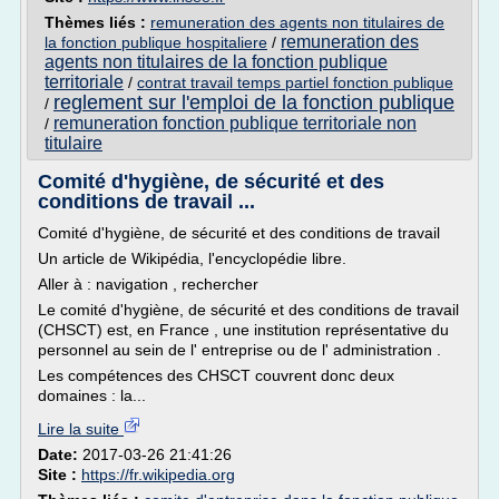
Thèmes liés :
remuneration des agents non titulaires de
remuneration des
la fonction publique hospitaliere
/
agents non titulaires de la fonction publique
territoriale
/
contrat travail temps partiel fonction publique
reglement sur l'emploi de la fonction publique
/
remuneration fonction publique territoriale non
/
titulaire
Comité d'hygiène, de sécurité et des
conditions de travail ...
Comité d'hygiène, de sécurité et des conditions de travail
Un article de Wikipédia, l'encyclopédie libre.
Aller à : navigation , rechercher
Le comité d'hygiène, de sécurité et des conditions de travail
(CHSCT) est, en France , une institution représentative du
personnel au sein de l' entreprise ou de l' administration .
Les compétences des CHSCT couvrent donc deux
domaines : la...
Lire la suite
Date:
2017-03-26 21:41:26
Site :
https://fr.wikipedia.org