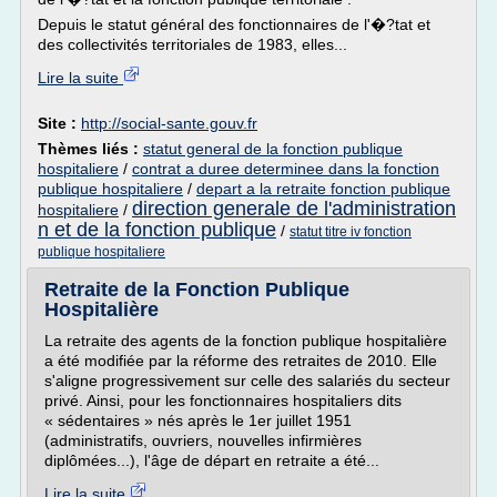
Depuis le statut général des fonctionnaires de l'�?tat et
des collectivités territoriales de 1983, elles...
Lire la suite
Site :
http://social-sante.gouv.fr
Thèmes liés :
statut general de la fonction publique
hospitaliere
/
contrat a duree determinee dans la fonction
publique hospitaliere
/
depart a la retraite fonction publique
direction generale de l'administration
hospitaliere
/
n et de la fonction publique
/
statut titre iv fonction
publique hospitaliere
Retraite de la Fonction Publique
Hospitalière
La retraite des agents de la fonction publique hospitalière
a été modifiée par la réforme des retraites de 2010. Elle
s'aligne progressivement sur celle des salariés du secteur
privé. Ainsi, pour les fonctionnaires hospitaliers dits
« sédentaires » nés après le 1er juillet 1951
(administratifs, ouvriers, nouvelles infirmières
diplômées...), l'âge de départ en retraite a été...
Lire la suite