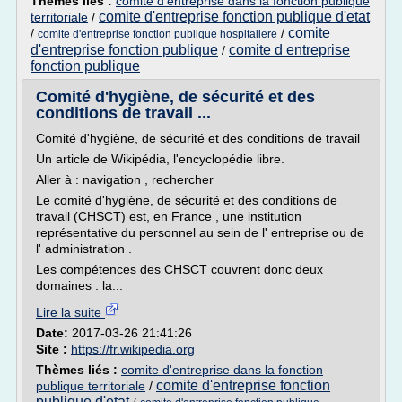
Thèmes liés :
comite d'entreprise dans la fonction publique
comite d'entreprise fonction publique d'etat
territoriale
/
comite
/
/
comite d'entreprise fonction publique hospitaliere
d'entreprise fonction publique
comite d entreprise
/
fonction publique
Comité d'hygiène, de sécurité et des
conditions de travail ...
Comité d'hygiène, de sécurité et des conditions de travail
Un article de Wikipédia, l'encyclopédie libre.
Aller à : navigation , rechercher
Le comité d'hygiène, de sécurité et des conditions de
travail (CHSCT) est, en France , une institution
représentative du personnel au sein de l' entreprise ou de
l' administration .
Les compétences des CHSCT couvrent donc deux
domaines : la...
Lire la suite
Date:
2017-03-26 21:41:26
Site :
https://fr.wikipedia.org
Thèmes liés :
comite d'entreprise dans la fonction
comite d'entreprise fonction
publique territoriale
/
publique d'etat