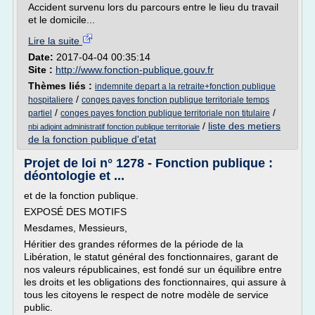
Accident survenu lors du parcours entre le lieu du travail
et le domicile...
Lire la suite
Date:
2017-04-04 00:35:14
Site :
http://www.fonction-publique.gouv.fr
Thèmes liés :
indemnite depart a la retraite+fonction publique
/
hospitaliere
conges payes fonction publique territoriale temps
/
/
partiel
conges payes fonction publique territoriale non titulaire
/
liste des metiers
nbi adjoint administratif fonction publique territoriale
de la fonction publique d'etat
Projet de loi n° 1278 - Fonction publique :
déontologie et ...
et de la fonction publique.
EXPOSÉ DES MOTIFS
Mesdames, Messieurs,
Héritier des grandes réformes de la période de la
Libération, le statut général des fonctionnaires, garant de
nos valeurs républicaines, est fondé sur un équilibre entre
les droits et les obligations des fonctionnaires, qui assure à
tous les citoyens le respect de notre modèle de service
public.