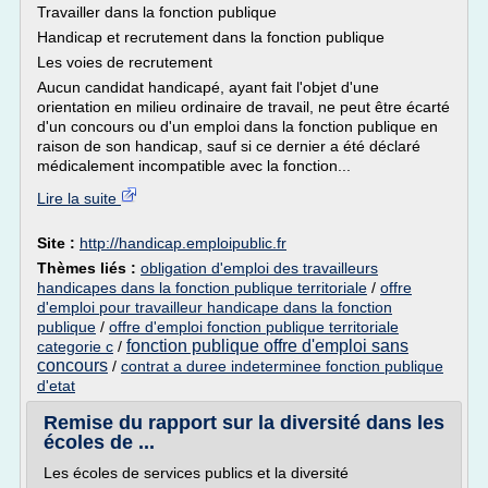
Travailler dans la fonction publique
Handicap et recrutement dans la fonction publique
Les voies de recrutement
Aucun candidat handicapé, ayant fait l'objet d'une
orientation en milieu ordinaire de travail, ne peut être écarté
d'un concours ou d'un emploi dans la fonction publique en
raison de son handicap, sauf si ce dernier a été déclaré
médicalement incompatible avec la fonction...
Lire la suite
Site :
http://handicap.emploipublic.fr
Thèmes liés :
obligation d'emploi des travailleurs
handicapes dans la fonction publique territoriale
/
offre
d'emploi pour travailleur handicape dans la fonction
publique
/
offre d'emploi fonction publique territoriale
fonction publique offre d'emploi sans
categorie c
/
concours
/
contrat a duree indeterminee fonction publique
d'etat
Remise du rapport sur la diversité dans les
écoles de ...
Les écoles de services publics et la diversité