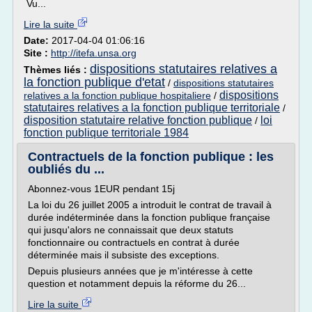
Vu...
Lire la suite
Date:
2017-04-04 01:06:16
Site :
http://itefa.unsa.org
dispositions statutaires relatives a
Thèmes liés :
la fonction publique d'etat
/
dispositions statutaires
dispositions
relatives a la fonction publique hospitaliere
/
statutaires relatives a la fonction publique territoriale
/
disposition statutaire relative fonction publique
loi
/
fonction publique territoriale 1984
Contractuels de la fonction publique : les
oubliés du ...
Abonnez-vous 1EUR pendant 15j
La loi du 26 juillet 2005 a introduit le contrat de travail à
durée indéterminée dans la fonction publique française
qui jusqu'alors ne connaissait que deux statuts
fonctionnaire ou contractuels en contrat à durée
déterminée mais il subsiste des exceptions.
Depuis plusieurs années que je m'intéresse à cette
question et notamment depuis la réforme du 26...
Lire la suite