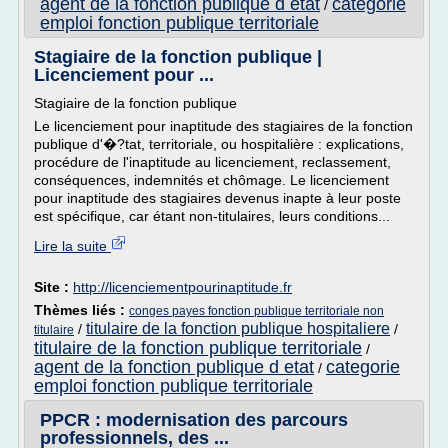
agent de la fonction publique d etat
categorie
/
emploi fonction publique territoriale
Stagiaire de la fonction publique |
Licenciement pour ...
Stagiaire de la fonction publique
Le licenciement pour inaptitude des stagiaires de la fonction
publique d'�?tat, territoriale, ou hospitalière : explications,
procédure de l'inaptitude au licenciement, reclassement,
conséquences, indemnités et chômage. Le licenciement
pour inaptitude des stagiaires devenus inapte à leur poste
est spécifique, car étant non-titulaires, leurs conditions...
Lire la suite
Site :
http://licenciementpourinaptitude.fr
Thèmes liés :
conges payes fonction publique territoriale non
titulaire de la fonction publique hospitaliere
/
/
titulaire
titulaire de la fonction publique territoriale
/
agent de la fonction publique d etat
categorie
/
emploi fonction publique territoriale
PPCR : modernisation des parcours
professionnels, des ...