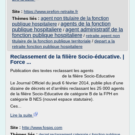
Site :
https://www.prefon-retraite.fr
agent non titulaire de la fonction
Thèmes liés :
agents de la fonction
publique hospitaliere
/
publique hospitaliere
agent administratif de la
/
fonction publique hospitaliere
/
retraite agent non
titulaire de la fonction publique territoriale
/
depart a la
retraite fonction publique hospitaliere
Reclassement de la filière Socio-éducative. |
Force ...
Publication des textes reclassant les agents
de la filière Socio-Educative
Le Journal Officiel du jeudi 6 février 2014, publie plus d'une
dizaine de décrets et d'arrêtés reclassant les 25 000 agents
de la filière Socio-Educative de catégorie B de la FPH en
catégorie B NES (nouvel espace statutaire).
Ces...
Lire la suite
Site :
http://www.fosps.com
Thèmes liés :
decret reclassement categorie c fonction publique