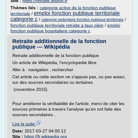
Site :
https://retraite.dispofi.fr
Thèmes liés :
categorie active de la fonction publique
emploi fonction publique territoriale
territoriale
/
categorie c
/
/
categorie sedentaire fonction publique territoriale
fonction publique territoriale retraite a taux plein
/
emploi
fonction publique hospitaliere categorie c
Retraite additionnelle de la fonction
publique — Wikipédia
Retraite additionnelle de la fonction publique
Un article de Wikipédia, l'encyclopédie libre.
Aller à : navigation , rechercher
Cet article ou cette section ne s'appuie pas, ou pas assez,
sur des sources secondaires ou tertiaires
(novembre 2015)
.
Pour améliorer la vérifiabilité de l'article, merci de citer les
sources primaires à travers l'analyse qu'en ont faite des
sources secondaires...
Lire la suite
Date:
2017-03-27 04:00:12
Site :
https://fr.wikipedia.org