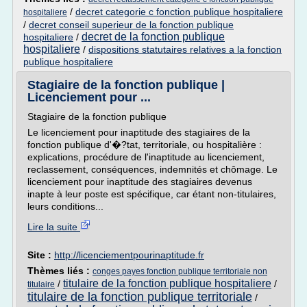
/
decret categorie c fonction publique hospitaliere
hospitaliere
/
decret conseil superieur de la fonction publique
decret de la fonction publique
hospitaliere
/
hospitaliere
/
dispositions statutaires relatives a la fonction
publique hospitaliere
Stagiaire de la fonction publique |
Licenciement pour ...
Stagiaire de la fonction publique
Le licenciement pour inaptitude des stagiaires de la
fonction publique d'�?tat, territoriale, ou hospitalière :
explications, procédure de l'inaptitude au licenciement,
reclassement, conséquences, indemnités et chômage. Le
licenciement pour inaptitude des stagiaires devenus
inapte à leur poste est spécifique, car étant non-titulaires,
leurs conditions...
Lire la suite
Site :
http://licenciementpourinaptitude.fr
Thèmes liés :
conges payes fonction publique territoriale non
titulaire de la fonction publique hospitaliere
/
/
titulaire
titulaire de la fonction publique territoriale
/