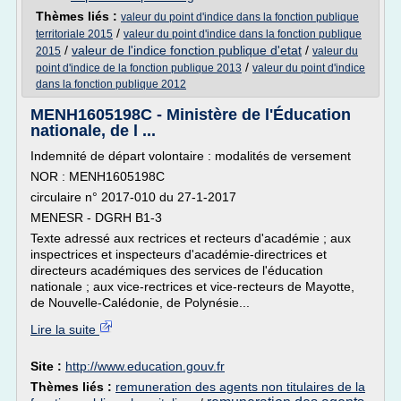
Thèmes liés :
valeur du point d'indice dans la fonction publique
/
territoriale 2015
valeur du point d'indice dans la fonction publique
/
valeur de l'indice fonction publique d'etat
/
2015
valeur du
/
point d'indice de la fonction publique 2013
valeur du point d'indice
dans la fonction publique 2012
MENH1605198C - Ministère de l'Éducation
nationale, de l ...
Indemnité de départ volontaire : modalités de versement
NOR : MENH1605198C
circulaire n° 2017-010 du 27-1-2017
MENESR - DGRH B1-3
Texte adressé aux rectrices et recteurs d'académie ; aux
inspectrices et inspecteurs d'académie-directrices et
directeurs académiques des services de l'éducation
nationale ; aux vice-rectrices et vice-recteurs de Mayotte,
de Nouvelle-Calédonie, de Polynésie...
Lire la suite
Site :
http://www.education.gouv.fr
Thèmes liés :
remuneration des agents non titulaires de la