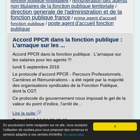
remuneration des agents
fonction publique hospitaliere
/
non titulaires de la fonction publique territoriale
/
direction generale de l'administration et de la
fonction publique france
/
prime agent d'accueil
poste agent d'accueil fonction
fonction publique
/
publique
Accord PPCR dans la fonction publique :
L’arnaque sur les ...
Accord PPCR dans la fonction publique : L'arnaque sur
les salaires pour les agents !!!
lundi 5 septembre 2016
Le protocole d'accord PPCR - Parcours Professionnels,
Carrières et Rémunérations - a été rejeté par la majorité
des organisations syndicales de la Fonction Publique,
dont la CGT.
Ce protocole du gouvernement nous imposait le gel de la
valeur du point d'indice, l'arrêt de...
Lire la suite
Date:
2017-04-04 00:48:43
En poursuivant votre navigation sur ce site, vous acceptez
Site :
http://www.cgtlaborit.fr
X
l'utilisation de cookies pour vous proposer des contenus et
Thèmes liés :
valeur de l'indice fonction publique d'etat
/
services adaptés à vos centres d'intérêts.
En savoir plus
/
valeur du point d'indice dans la fonction publique hospitaliere