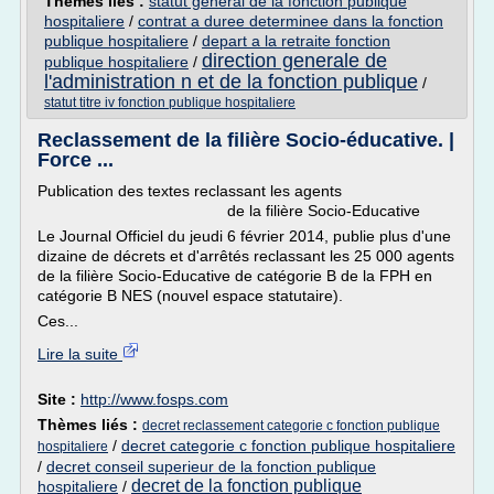
Thèmes liés :
statut general de la fonction publique
hospitaliere
/
contrat a duree determinee dans la fonction
publique hospitaliere
/
depart a la retraite fonction
direction generale de
publique hospitaliere
/
l'administration n et de la fonction publique
/
statut titre iv fonction publique hospitaliere
Reclassement de la filière Socio-éducative. |
Force ...
Publication des textes reclassant les agents
de la filière Socio-Educative
Le Journal Officiel du jeudi 6 février 2014, publie plus d'une
dizaine de décrets et d'arrêtés reclassant les 25 000 agents
de la filière Socio-Educative de catégorie B de la FPH en
catégorie B NES (nouvel espace statutaire).
Ces...
Lire la suite
Site :
http://www.fosps.com
Thèmes liés :
decret reclassement categorie c fonction publique
/
decret categorie c fonction publique hospitaliere
hospitaliere
/
decret conseil superieur de la fonction publique
decret de la fonction publique
hospitaliere
/