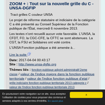
ZOOM + : Tout sur la nouvelle grille du C -
UNSA-DGFIP
Tract grilles C couleur UNSA
Le projet de réforme statutaire et indiciaire de la catégorie
C a été présenté au Conseil Supérieur de la Fonction
publique de l'État, mercredi 6 novembre 2013.
Les textes n'ont recueilli aucun vote favorable. L'UNSA, la
CFDT, FO, la CGC-CFE, la CFTC se sont abstenues. La
CGT, la FSU et Solidaires ont voté contre.
L'UNSA Fonction publique a été amenée à...
Lire la suite
Date:
2017-04-04 00:43:17
Site :
http://www.unsa-dgfip.org
Thèmes liés :
fonction publique adjoint administratif 2eme
/
valeur de l'indice majore dans la fonction publique
classe
territoriale
/
valeur de l'indice fonction publique d'etat
/
/
grille indiciaire fonction publique territoriale 2013 categorie c
valeur de l'indice fonction publique territoriale 2013
En poursuivant votre navigation sur ce site, vous acceptez
Projet de loi n° 1278 - Fonction publique :
X
l'utilisation de cookies pour vous proposer des contenus et
déontologie et ...
services adaptés à vos centres d'intérêts.
En savoir plus