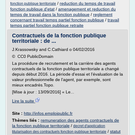
/
reduction du temps de travail
fonction publique territoriale
fonction publique d'etat
/
amenagement et reduction du
temps de travail dans la fonction publique
/
reglement
concernant travail temps partiel fonction publique
/
travail
temps partiel fonction publique retraite
Contractuels de la fonction publique
territoriale : de ...
J.Krassowsky and C.Cathiard o 04/02/2016
© CC0 PublicDomain
La procédure de recrutement et la carrière des agents
contractuels de la fonction publique territoriale a changé
depuis début 2016. La période d'essai et l'évaluation de la
valeur professionnelle de l'agent, par exemple, sont
mieux encadrés.Topo.
[Mise à jour : 13/09/2016] « Le...
Lire la suite
Site :
http://infos.emploipublic.fr
Thèmes liés :
remuneration des agents contractuels de
la fonction publique territoriale
/
decret d'application
/
statut
titularisation des contractuels fonction publique territoriale