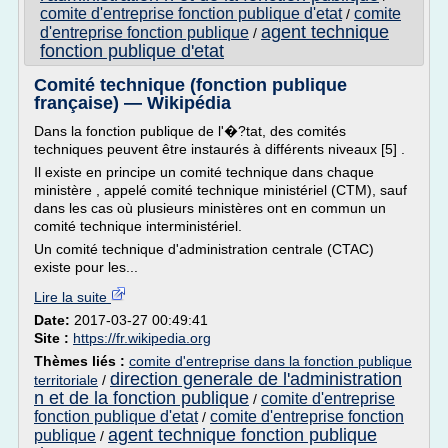
comite d'entreprise fonction publique d'etat
comite
/
agent technique
d'entreprise fonction publique
/
fonction publique d'etat
Comité technique (fonction publique
française) — Wikipédia
Dans la fonction publique de l'�?tat, des comités
techniques peuvent être instaurés à différents niveaux [5] .
Il existe en principe un comité technique dans chaque
ministère , appelé comité technique ministériel (CTM), sauf
dans les cas où plusieurs ministères ont en commun un
comité technique interministériel.
Un comité technique d'administration centrale (CTAC)
existe pour les...
Lire la suite
Date:
2017-03-27 00:49:41
Site :
https://fr.wikipedia.org
Thèmes liés :
comite d'entreprise dans la fonction publique
direction generale de l'administration
territoriale
/
n et de la fonction publique
comite d'entreprise
/
fonction publique d'etat
comite d'entreprise fonction
/
agent technique fonction publique
publique
/