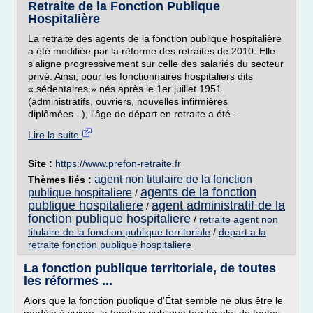
Retraite de la Fonction Publique
Hospitalière
La retraite des agents de la fonction publique hospitalière
a été modifiée par la réforme des retraites de 2010. Elle
s'aligne progressivement sur celle des salariés du secteur
privé. Ainsi, pour les fonctionnaires hospitaliers dits
« sédentaires » nés après le 1er juillet 1951
(administratifs, ouvriers, nouvelles infirmières
diplômées...), l'âge de départ en retraite a été...
Lire la suite
Site :
https://www.prefon-retraite.fr
agent non titulaire de la fonction
Thèmes liés :
agents de la fonction
publique hospitaliere
/
publique hospitaliere
agent administratif de la
/
fonction publique hospitaliere
/
retraite agent non
titulaire de la fonction publique territoriale
/
depart a la
retraite fonction publique hospitaliere
La fonction publique territoriale, de toutes
les réformes ...
Alors que la fonction publique d'État semble ne plus être le