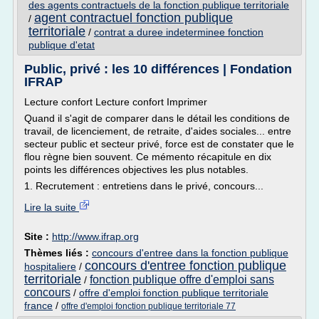
des agents contractuels de la fonction publique territoriale
agent contractuel fonction publique
/
territoriale
/
contrat a duree indeterminee fonction
publique d'etat
Public, privé : les 10 différences | Fondation
IFRAP
Lecture confort Lecture confort Imprimer
Quand il s'agit de comparer dans le détail les conditions de
travail, de licenciement, de retraite, d'aides sociales... entre
secteur public et secteur privé, force est de constater que le
flou règne bien souvent. Ce mémento récapitule en dix
points les différences objectives les plus notables.
1. Recrutement : entretiens dans le privé, concours...
Lire la suite
Site :
http://www.ifrap.org
Thèmes liés :
concours d'entree dans la fonction publique
concours d'entree fonction publique
hospitaliere
/
territoriale
fonction publique offre d'emploi sans
/
concours
/
offre d'emploi fonction publique territoriale
france
/
offre d'emploi fonction publique territoriale 77