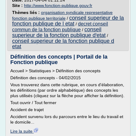
Date:
2017-04-04 01:12:24
Site :
http://www.fonction-publique.gouv.fr
Thèmes liés :
organisation syndicale representative
conseil superieur de la
fonction publique territoriale
/
fonction publique de l etat
decret conseil
/
conseil
commun de la fonction publique
/
superieur de la fonction publique d'etat
/
conseil superieur de la fonction publique d
etat
Définition des concepts | Portail de la
Fonction publique
Accueil > Statistiques > Définition des concepts
Définition des concepts - 04/02/2015
Vous trouverez dans cette rubrique, en cours d'élaboration,
les définitions (par ordre alphabétique) des concepts les
plus utilisés (cliquez sur la flèche pour afficher la définition).
Tout ouvrir / Tout fermer
Accident de trajet
Accident survenu lors du parcours entre le lieu du travail et
le domicile...
Lire la suite