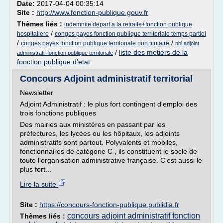
Date:
2017-04-04 00:35:14
Site :
http://www.fonction-publique.gouv.fr
Thèmes liés :
indemnite depart a la retraite+fonction publique
/
hospitaliere
conges payes fonction publique territoriale temps partiel
/
/
conges payes fonction publique territoriale non titulaire
nbi adjoint
/
liste des metiers de la
administratif fonction publique territoriale
fonction publique d'etat
Concours Adjoint administratif territorial
Newsletter
Adjoint Administratif : le plus fort contingent d'emploi des
trois fonctions publiques
Des mairies aux ministères en passant par les
préfectures, les lycées ou les hôpitaux, les adjoints
administratifs sont partout. Polyvalents et mobiles,
fonctionnaires de catégorie C , ils constituent le socle de
toute l'organisation administrative française. C'est aussi le
plus fort...
Lire la suite
Site :
https://concours-fonction-publique.publidia.fr
concours adjoint administratif fonction
Thèmes liés :