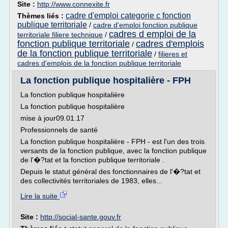
Site :
http://www.connexite.fr
cadre d'emploi categorie c fonction
Thèmes liés :
publique territoriale
/
cadre d'emploi fonction publique
cadres d emploi de la
territoriale filiere technique
/
fonction publique territoriale
cadres d'emplois
/
de la fonction publique territoriale
/
filieres et
cadres d'emplois de la fonction publique territoriale
La fonction publique hospitalière - FPH
La fonction publique hospitalière
La fonction publique hospitalière
mise à jour09.01.17
Professionnels de santé
La fonction publique hospitalière - FPH - est l'un des trois
versants de la fonction publique, avec la fonction publique
de l'�?tat et la fonction publique territoriale .
Depuis le statut général des fonctionnaires de l'�?tat et
des collectivités territoriales de 1983, elles...
Lire la suite
Site :
http://social-sante.gouv.fr