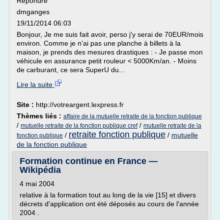
Répondre
dmganges
19/11/2014 06:03
Bonjour, Je me suis fait avoir, perso j'y serai de 70EUR/mois
environ. Comme je n'ai pas une planche à billets à la
maison, je prends des mesures drastiques : - Je passe mon
véhicule en assurance petit rouleur < 5000Km/an. - Moins
de carburant, ce sera SuperU du...
Lire la suite
Site :
http://votreargent.lexpress.fr
Thèmes liés :
affaire de la mutuelle retraite de la fonction publique
/
/
mutuelle retraite de la fonction publique cref
mutuelle retraite de la
retraite fonction publique
/
/
mutuelle
fonction publique
de la fonction publique
Formation continue en France —
Wikipédia
4 mai 2004
relative à la formation tout au long de la vie [15] et divers
décrets d'application ont été déposés au cours de l'année
2004 .