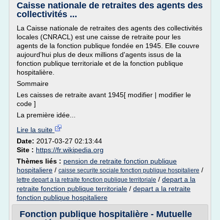
Caisse nationale de retraites des agents des
collectivités ...
La Caisse nationale de retraites des agents des collectivités
locales (CNRACL) est une caisse de retraite pour les
agents de la fonction publique fondée en 1945. Elle couvre
aujourd'hui plus de deux millions d'agents issus de la
fonction publique territoriale et de la fonction publique
hospitalière.
Sommaire
Les caisses de retraite avant 1945[ modifier | modifier le
code ]
La première idée...
Lire la suite
Date:
2017-03-27 02:13:44
Site :
https://fr.wikipedia.org
Thèmes liés :
pension de retraite fonction publique
hospitaliere
/
/
caisse securite sociale fonction publique hospitaliere
/
depart a la
lettre depart a la retraite fonction publique territoriale
retraite fonction publique territoriale
/
depart a la retraite
fonction publique hospitaliere
Fonction publique hospitalière - Mutuelle