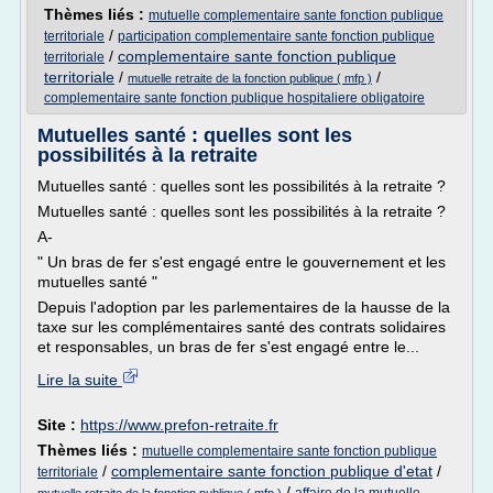
Thèmes liés :
mutuelle complementaire sante fonction publique
/
territoriale
participation complementaire sante fonction publique
/
complementaire sante fonction publique
territoriale
territoriale
/
/
mutuelle retraite de la fonction publique ( mfp )
complementaire sante fonction publique hospitaliere obligatoire
Mutuelles santé : quelles sont les
possibilités à la retraite
Mutuelles santé : quelles sont les possibilités à la retraite ?
Mutuelles santé : quelles sont les possibilités à la retraite ?
A-
" Un bras de fer s'est engagé entre le gouvernement et les
mutuelles santé "
Depuis l'adoption par les parlementaires de la hausse de la
taxe sur les complémentaires santé des contrats solidaires
et responsables, un bras de fer s'est engagé entre le...
Lire la suite
Site :
https://www.prefon-retraite.fr
Thèmes liés :
mutuelle complementaire sante fonction publique
/
complementaire sante fonction publique d'etat
/
territoriale
/