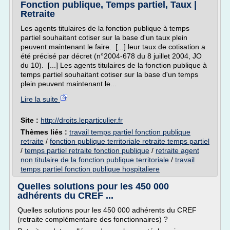
Fonction publique, Temps partiel, Taux |
Retraite
Les agents titulaires de la fonction publique à temps
partiel souhaitant cotiser sur la base d'un taux plein
peuvent maintenant le faire. [...] leur taux de cotisation a
été précisé par décret (n°2004-678 du 8 juillet 2004, JO
du 10). [...] Les agents titulaires de la fonction publique à
temps partiel souhaitant cotiser sur la base d'un temps
plein peuvent maintenant le...
Lire la suite
Site :
http://droits.leparticulier.fr
Thèmes liés :
travail temps partiel fonction publique
retraite
/
fonction publique territoriale retraite temps partiel
/
temps partiel retraite fonction publique
/
retraite agent
non titulaire de la fonction publique territoriale
/
travail
temps partiel fonction publique hospitaliere
Quelles solutions pour les 450 000
adhérents du CREF ...
Quelles solutions pour les 450 000 adhérents du CREF
(retraite complémentaire des fonctionnaires) ?