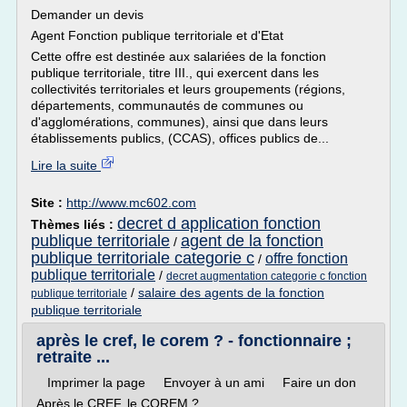
Demander un devis
Agent Fonction publique territoriale et d'Etat
Cette offre est destinée aux salariées de la fonction
publique territoriale, titre III., qui exercent dans les
collectivités territoriales et leurs groupements (régions,
départements, communautés de communes ou
d'agglomérations, communes), ainsi que dans leurs
établissements publics, (CCAS), offices publics de...
Lire la suite
Site :
http://www.mc602.com
decret d application fonction
Thèmes liés :
publique territoriale
agent de la fonction
/
publique territoriale categorie c
offre fonction
/
publique territoriale
/
decret augmentation categorie c fonction
/
salaire des agents de la fonction
publique territoriale
publique territoriale
après le cref, le corem ? - fonctionnaire ;
retraite ...
Imprimer la page Envoyer à un ami Faire un don
Après le CREF, le COREM ?