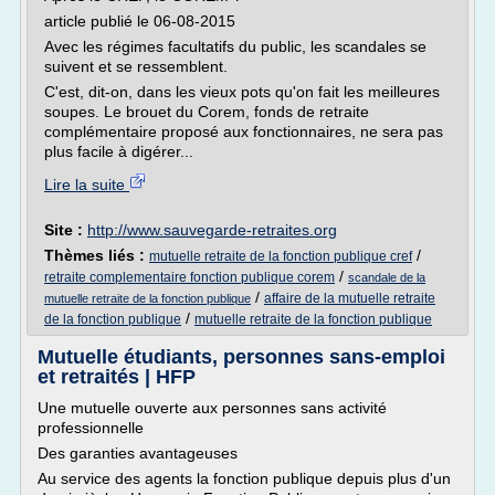
article publié le 06-08-2015
Avec les régimes facultatifs du public, les scandales se
suivent et se ressemblent.
C'est, dit-on, dans les vieux pots qu'on fait les meilleures
soupes. Le brouet du Corem, fonds de retraite
complémentaire proposé aux fonctionnaires, ne sera pas
plus facile à digérer...
Lire la suite
Site :
http://www.sauvegarde-retraites.org
Thèmes liés :
/
mutuelle retraite de la fonction publique cref
/
retraite complementaire fonction publique corem
scandale de la
/
affaire de la mutuelle retraite
mutuelle retraite de la fonction publique
/
de la fonction publique
mutuelle retraite de la fonction publique
Mutuelle étudiants, personnes sans-emploi
et retraités | HFP
Une mutuelle ouverte aux personnes sans activité
professionnelle
Des garanties avantageuses
Au service des agents la fonction publique depuis plus d'un