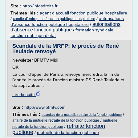
Site :
http://infosdroits.fr
Thèmes liés :
agent d'accueil fonction publique hospitaliere
/
/
autorisations
comite d'entreprise fonction publique hospitaliere
autorisations
d'absence fonction publique hospitaliere
/
d'absence fonction publique
/
formation syndicale
fonction publique d'etat
Scandale de la MRFP: le procès de René
Teulade renvoyé
Newsletter BFMTV Midi
OK
La cour d'appel de Paris a renvoyé mercredi à la fin de
l'année le procès de l'ancien ministre PS René Teulade et
de sept autres...
Lire la suite
Site :
http://www.bfmtv.com
Thèmes liés :
/
scandale de la mutuelle retraite de la fonction publique
/
affaire de la mutuelle retraite de la fonction publique
mutuelle
retraite fonction
/
retraite de la fonction publique
publique
/
mutuelle de la fonction publique