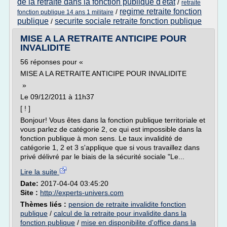
de la retraite dans la fonction publique d'etat
/
retraite
regime retraite fonction
/
fonction publique 14 ans 1 militaire
publique
securite sociale retraite fonction publique
/
MISE A LA RETRAITE ANTICIPE POUR
INVALIDITE
56 réponses pour «
MISE A LA RETRAITE ANTICIPE POUR INVALIDITE
»
Le 09/12/2011 à 11h37
[ ! ]
Bonjour! Vous êtes dans la fonction publique territoriale et
vous parlez de catégorie 2, ce qui est impossible dans la
fonction publique à mon sens. Le taux invalidité de
catégorie 1, 2 et 3 s'applique que si vous travaillez dans
privé délivré par le biais de la sécurité sociale "Le...
Lire la suite
Date:
2017-04-04 03:45:20
Site :
http://experts-univers.com
Thèmes liés :
pension de retraite invalidite fonction
publique
/
calcul de la retraite pour invalidite dans la
fonction publique
/
mise en disponibilite d'office dans la