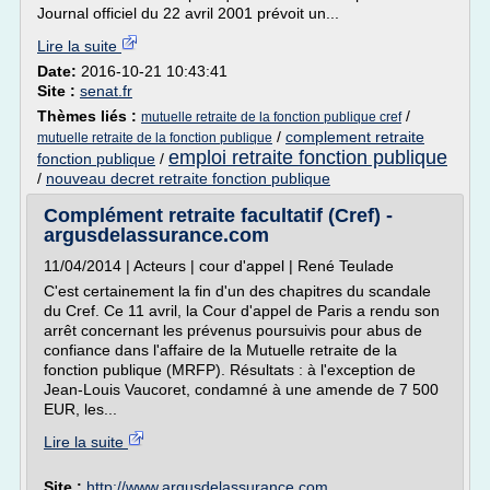
Journal officiel du 22 avril 2001 prévoit un...
Lire la suite
Date:
2016-10-21 10:43:41
Site :
senat.fr
Thèmes liés :
/
mutuelle retraite de la fonction publique cref
/
complement retraite
mutuelle retraite de la fonction publique
emploi retraite fonction publique
fonction publique
/
/
nouveau decret retraite fonction publique
Complément retraite facultatif (Cref) -
argusdelassurance.com
11/04/2014 | Acteurs | cour d'appel | René Teulade
C'est certainement la fin d'un des chapitres du scandale
du Cref. Ce 11 avril, la Cour d'appel de Paris a rendu son
arrêt concernant les prévenus poursuivis pour abus de
confiance dans l'affaire de la Mutuelle retraite de la
fonction publique (MRFP). Résultats : à l'exception de
Jean-Louis Vaucoret, condamné à une amende de 7 500
EUR, les...
Lire la suite
Site :
http://www.argusdelassurance.com