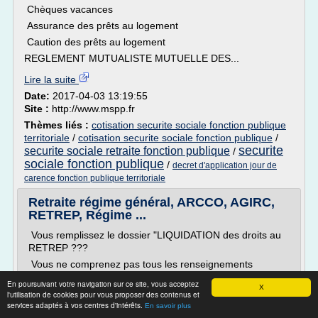
Chèques vacances
Assurance des prêts au logement
Caution des prêts au logement
REGLEMENT MUTUALISTE MUTUELLE DES...
Lire la suite
Date:
2017-04-03 13:19:55
Site :
http://www.mspp.fr
Thèmes liés :
cotisation securite sociale fonction publique
territoriale
/
cotisation securite sociale fonction publique
/
securite
securite sociale retraite fonction publique
/
sociale fonction publique
/
decret d'application jour de
carence fonction publique territoriale
Retraite régime général, ARCCO, AGIRC,
RETREP, Régime ...
Vous remplissez le dossier "LIQUIDATION des droits au
RETREP ???
Vous ne comprenez pas tous les renseignements
demandés...
En poursuivant votre navigation sur ce site, vous acceptez
X
C'est normal, le dossier est très mal conçu, nous pouvons
l'utilisation de cookies pour vous proposer des contenus et
services adaptés à vos centres d'intérêts.
vous adresser par mail un exemple de dossier commenté
En savoir plus