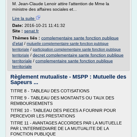
M. Jean-Claude Lenoir attire l'attention de Mme la
ministre des affaires sociales et...
Lire la suite
Date:
2016-10-21 11:41:32
Site :
senat.fr
Thèmes liés :
complementaire sante fonction publique
d'etat
/
mutuelle complementaire sante fonction publique
/
territoriale
participation complementaire sante fonction publique
/
decret complementaire sante fonction publique
territoriale
territoriale
/
complementaire sante fonction publique
territoriale
Règlement mutualiste - MSPP : Mutuelle des
Sapeurs ...
TITRE 8 - TABLEAU DES COTISATIONS
TITRE 9 - TABLEAU DES MONTANTS OU TAUX DES
REMBOURSEMENTS
TITRE 10 - TABLEAU DES PIECES A FOURNIR POUR
PERCEVOIR LES PRESTATIONS
TITRE 11 - AVANTAGES ACCORDES PAR LA MUTUELLE
PAR L'INTERMEDIAIRE DE LA MUTUALITE DE LA
FONCTION PUBLIQUE