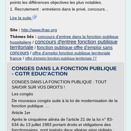
points les différences objectives les plus notables.
1. Recrutement : entretiens dans le privé, concours...
Lire la suite
Site :
http://www.ifrap.org
Thèmes liés :
concours d'entree dans la fonction publique
concours d'entree fonction publique
hospitaliere
/
territoriale
fonction publique offre d'emploi sans
/
concours
/
offre d'emploi fonction publique territoriale
france
/
offre d'emploi fonction publique territoriale 77
CONGES DANS LA FONCTION PUBLIQUE
- CGTR EDUC'ACTION
CONGES DANS LA FONCTION PUBLIQUE : TOUT
SAVOIR SUR VOS DROITS !
Les congés
De nouveaux congés suite à la loi de modernisation de la
fonction publique ....
Article 1er
Après le cinquième alinéa de l'article 21 de la loi n° 83-
634 du 13 juillet 1983 portant droits et obligations des
fonctionnaires, sont insérés deux alinéas ainsi rédigés :