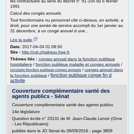
les contractuels au sens du décret n° 91-155 du 6 février
1991
Calcul des congés annuels
Tout fonctionnaire ou personnel cité ci-dessus, en activité, a
droit, pour une année de service accompli du 1er janvier au
31 décembre, à un congé annuel d une...
Lire la suite
Date:
2017-04-04 01:08:50
Site :
http://cgt.chgdreux.free.fr
Thèmes liés :
conges annuel dans la fonction publique
hospitaliere
/
fonction publique maladie et conges annuels
/
/
conges annuel dans
circulaire fonction publique conges annuels
fonction publique conge fin d
la fonction publique
/
activite
Couverture complémentaire santé des
agents publics - Sénat
Couverture complémentaire santé des agents publics
14e législature
Question écrite n° 23131 de M. Jean-Claude Lenoir (Orne
- Les Républicains)
publiée dans le JO Sénat du 08/09/2016 - page 3809