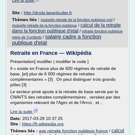
Lire la suite
Site :
http://droits.leparticulier.fr
Thèmes liés :
/
mutuelle retraite de la fonction publique cref
calcul de la retraite
/
mutuelle retraite de la fonction publique
dans la fonction publique d'etat
/
retraite fonction publique
salaire cadre a fonction
/
mere de 3 enfants
publique d'etat
Retraite en France — Wikipédia
Présentation[ modifier | modifier le code ]
Il « existe en France plus de 600 régimes de retraite de
base, [et] plus de 6 000 régimes de retraites
complémentaires » [3] . On peut distinguer trois grands
pôles [3] :
Le secteur privé ajoute à la retraite de base servie par la
CNAVTS des retraites complémentaires , versées par des
organismes relevant de l'Agirc et de l'Arrco , et...
Lire la suite
Date:
2017-03-28 10:37:25
Site :
https://fr.wikipedia.org
calcul
Thèmes liés :
age retraite fonction publique france
/