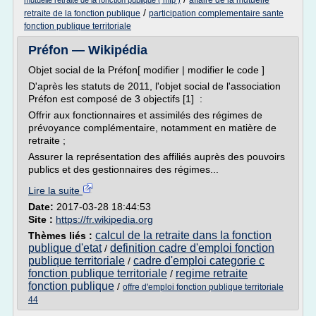
affaire de la mutuelle
mutuelle retraite de la fonction publique ( mfp )
/
retraite de la fonction publique
participation complementaire sante
fonction publique territoriale
Préfon — Wikipédia
Objet social de la Préfon[ modifier | modifier le code ]
D'après les statuts de 2011, l'objet social de l'association
Préfon est composé de 3 objectifs [1] :
Offrir aux fonctionnaires et assimilés des régimes de
prévoyance complémentaire, notamment en matière de
retraite ;
Assurer la représentation des affiliés auprès des pouvoirs
publics et des gestionnaires des régimes...
Lire la suite
Date:
2017-03-28 18:44:53
Site :
https://fr.wikipedia.org
calcul de la retraite dans la fonction
Thèmes liés :
publique d'etat
definition cadre d'emploi fonction
/
publique territoriale
cadre d'emploi categorie c
/
fonction publique territoriale
regime retraite
/
fonction publique
/
offre d'emploi fonction publique territoriale
44