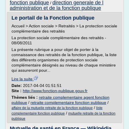
fonction publique
direction generale de l
/
administration et de la fonction publique
Le portail de la Fonction publique
Accueil > Action sociale > Retraités > La protection sociale
complémentaire des retraités
La protection sociale complémentaire des retraités -
08/08/2011
La présente rubrique a pour objet de porter à la
connaissance des retraités de la fonction publique, la liste
des différents organismes de protection sociale
complémentaire désignés au niveau de chaque ministère
qui assureront pour...
Lire la suite
Date:
2017-04-04 01:51:51
Site :
http://www.fonction-publique.gouv.fr
Thèmes liés :
retraite complementaire agent fonction
publique
/
retraite complementaire fonction publique
/
/
affaire de la mutuelle retraite de la fonction publique
liste
/
complementaire fonction publique
mutuelle retraite de la fonction
publique
Mutuelle de santé en France — Wikipédia