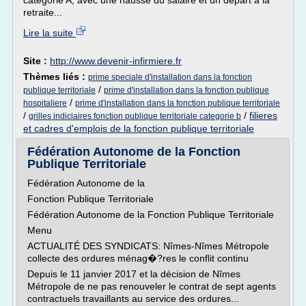
catégorie A, avec une hausse du salaire et un départ à la
retraite...
Lire la suite
Site :
http://www.devenir-infirmiere.fr
Thèmes liés :
prime speciale d'installation dans la fonction
/
publique territoriale
prime d'installation dans la fonction publique
/
hospitaliere
prime d'installation dans la fonction publique territoriale
/
/
filieres
grilles indiciaires fonction publique territoriale categorie b
et cadres d'emplois de la fonction publique territoriale
Fédération Autonome de la Fonction
Publique Territoriale
Fédération Autonome de la
Fonction Publique Territoriale
Fédération Autonome de la Fonction Publique Territoriale
Menu
ACTUALITÉ DES SYNDICATS: Nîmes-Nîmes Métropole
collecte des ordures ménag�?res le conflit continu
Depuis le 11 janvier 2017 et la décision de Nîmes
Métropole de ne pas renouveler le contrat de sept agents
contractuels travaillants au service des ordures...