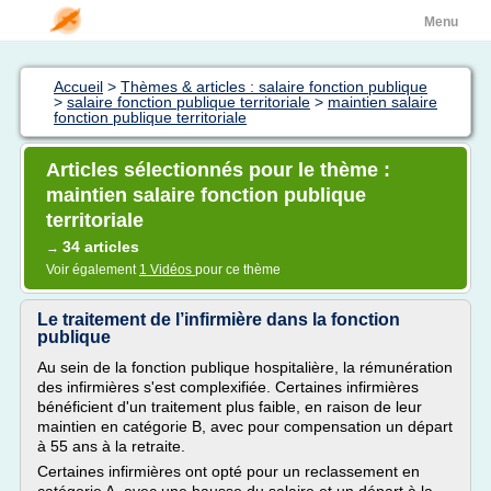
Menu
Accueil
>
Thèmes & articles : salaire fonction publique
>
salaire fonction publique territoriale
>
maintien salaire
fonction publique territoriale
Articles sélectionnés pour le thème :
maintien salaire fonction publique
territoriale
34 articles
→
Voir également
1 Vidéos
pour ce thème
Le traitement de l’infirmière dans la fonction
publique
Au sein de la fonction publique hospitalière, la rémunération
des infirmières s'est complexifiée. Certaines infirmières
bénéficient d'un traitement plus faible, en raison de leur
maintien en catégorie B, avec pour compensation un départ
à 55 ans à la retraite.
Certaines infirmières ont opté pour un reclassement en