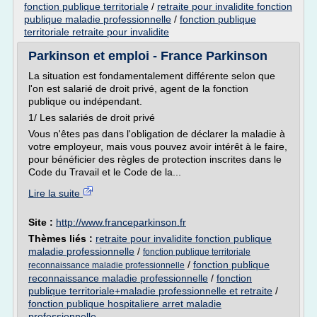
fonction publique territoriale
/
retraite pour invalidite fonction
publique maladie professionnelle
/
fonction publique
territoriale retraite pour invalidite
Parkinson et emploi - France Parkinson
La situation est fondamentalement différente selon que
l'on est salarié de droit privé, agent de la fonction
publique ou indépendant.
1/ Les salariés de droit privé
Vous n'êtes pas dans l'obligation de déclarer la maladie à
votre employeur, mais vous pouvez avoir intérêt à le faire,
pour bénéficier des règles de protection inscrites dans le
Code du Travail et le Code de la...
Lire la suite
Site :
http://www.franceparkinson.fr
Thèmes liés :
retraite pour invalidite fonction publique
maladie professionnelle
/
fonction publique territoriale
/
fonction publique
reconnaissance maladie professionnelle
reconnaissance maladie professionnelle
/
fonction
publique territoriale+maladie professionnelle et retraite
/
fonction publique hospitaliere arret maladie
professionnelle