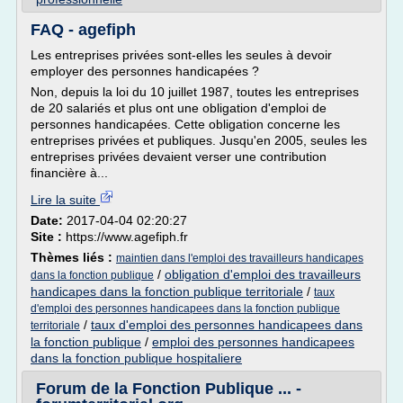
FAQ - agefiph
Les entreprises privées sont-elles les seules à devoir
employer des personnes handicapées ?
Non, depuis la loi du 10 juillet 1987, toutes les entreprises
de 20 salariés et plus ont une obligation d'emploi de
personnes handicapées. Cette obligation concerne les
entreprises privées et publiques. Jusqu'en 2005, seules les
entreprises privées devaient verser une contribution
financière à...
Lire la suite
Date:
2017-04-04 02:20:27
Site :
https://www.agefiph.fr
Thèmes liés :
maintien dans l'emploi des travailleurs handicapes
/
obligation d'emploi des travailleurs
dans la fonction publique
handicapes dans la fonction publique territoriale
/
taux
d'emploi des personnes handicapees dans la fonction publique
/
taux d'emploi des personnes handicapees dans
territoriale
la fonction publique
/
emploi des personnes handicapees
dans la fonction publique hospitaliere
Forum de la Fonction Publique ... -