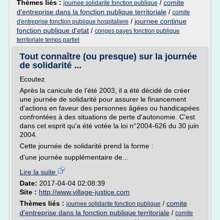
Thèmes liés :
/
comite
journee solidarite fonction publique
d'entreprise dans la fonction publique territoriale
/
comite
/
journee continue
d'entreprise fonction publique hospitaliere
fonction publique d'etat
/
conges payes fonction publique
territoriale temps partiel
Tout connaître (ou presque) sur la journée
de solidarité ...
Ecoutez
Après la canicule de l'été 2003, il a été décidé de créer
une journée de solidarité pour assurer le financement
d'actions en faveur des personnes âgées ou handicapées
confrontées à des situations de perte d'autonomie. C'est
dans cet esprit qu'a été votée la loi n°2004-626 du 30 juin
2004.
Cette journée de solidarité prend la forme :
d'une journée supplémentaire de...
Lire la suite
Date:
2017-04-04 02:08:39
Site :
http://www.village-justice.com
Thèmes liés :
/
comite
journee solidarite fonction publique
d'entreprise dans la fonction publique territoriale
/
comite