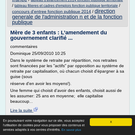
tableau d'avancement 2014 fonction publique territoriale
/
/
tableau filieres et cadres d'emplois fonction publique territoriale
direction
concours d'entree fonction publique 2014
/
generale de l'administration n et de la fonction
publique
Mère de 3 enfants : L’amendement du
gouvernement clarifié ...
commentaires
Dominique 25/09/2010 10:25
Dans le système de retraite par répartition, nos retraites
sont financées par les "actifs" par opposition au système de
retraite par capitalisation, où chacun choisit d'épargner à sa
guise (sous
réserve d'en avoir les moyens!).
Une femme qui choisit d'avoir des enfants, choisit aussi de
les assumer: 25 ans en moyenne; elle capitalise
beaucoup...
Lire la suite
En poursuivant votre navigation sur ce site, vous acceptez
Site :
http://sauvons-lecole.over-blog.com
X
l'utilisation de cookies pour vous proposer des contenus et
services adaptés à vos centres d'intérêts.
Thèmes liés :
/
retraite fonction publique mere de 3 enfants
En savoir plus