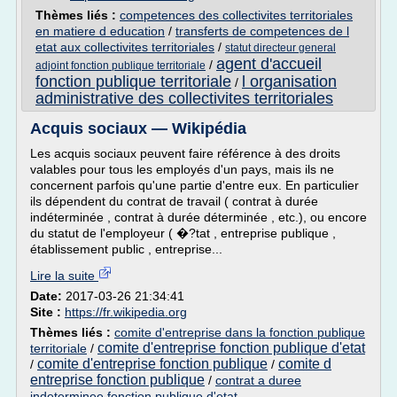
Thèmes liés :
competences des collectivites territoriales
en matiere d education
/
transferts de competences de l
etat aux collectivites territoriales
/
statut directeur general
agent d'accueil
/
adjoint fonction publique territoriale
fonction publique territoriale
l organisation
/
administrative des collectivites territoriales
Acquis sociaux — Wikipédia
Les acquis sociaux peuvent faire référence à des droits
valables pour tous les employés d'un pays, mais ils ne
concernent parfois qu'une partie d'entre eux. En particulier
ils dépendent du contrat de travail ( contrat à durée
indéterminée , contrat à durée déterminée , etc.), ou encore
du statut de l'employeur ( �?tat , entreprise publique ,
établissement public , entreprise...
Lire la suite
Date:
2017-03-26 21:34:41
Site :
https://fr.wikipedia.org
Thèmes liés :
comite d'entreprise dans la fonction publique
comite d'entreprise fonction publique d'etat
territoriale
/
comite d'entreprise fonction publique
comite d
/
/
entreprise fonction publique
/
contrat a duree
indeterminee fonction publique d'etat