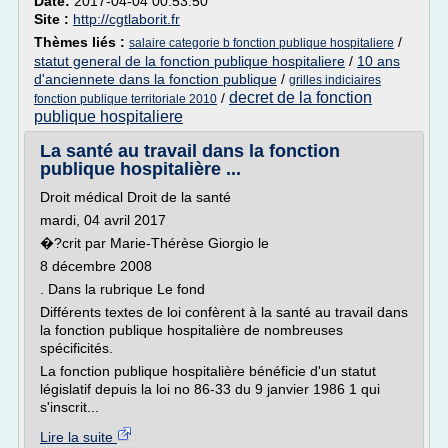
Date:
2017-04-04 00:53:50
Site :
http://cgtlaborit.fr
Thèmes liés :
/
salaire categorie b fonction publique hospitaliere
statut general de la fonction publique hospitaliere
/
10 ans
d'anciennete dans la fonction publique
/
grilles indiciaires
decret de la fonction
/
fonction publique territoriale 2010
publique hospitaliere
La santé au travail dans la fonction
publique hospitalière ...
Droit médical Droit de la santé
mardi, 04 avril 2017
�?crit par Marie-Thérèse Giorgio le
8 décembre 2008
. Dans la rubrique Le fond
Différents textes de loi confèrent à la santé au travail dans
la fonction publique hospitalière de nombreuses
spécificités.
La fonction publique hospitalière bénéficie d'un statut
législatif depuis la loi no 86-33 du 9 janvier 1986 1 qui
s'inscrit...
Lire la suite