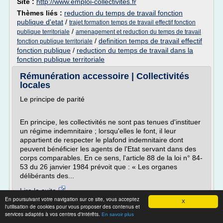
Site :
http://www.emploi-collectivites.fr
Thèmes liés :
reduction du temps de travail fonction
publique d'etat
/
trajet formation temps de travail effectif fonction
/
publique territoriale
amenagement et reduction du temps de travail
/
definition temps de travail effectif
fonction publique territoriale
fonction publique
/
reduction du temps de travail dans la
fonction publique territoriale
Rémunération accessoire | Collectivités
locales
Le principe de parité
En principe, les collectivités ne sont pas tenues d'instituer
un régime indemnitaire ; lorsqu'elles le font, il leur
appartient de respecter le plafond indemnitaire dont
peuvent bénéficier les agents de l'Etat servant dans des
corps comparables. En ce sens, l'article 88 de la loi n° 84-
53 du 26 janvier 1984 prévoit que : « Les organes
délibérants des...
Lire la suite
En poursuivant votre navigation sur ce site, vous acceptez
Date:
2017-04-04 00:30:15
X
l'utilisation de cookies pour vous proposer des contenus et
Site :
http://www.collectivites-locales.gouv.fr
services adaptés à vos centres d'intérêts.
En savoir plus
cadres d'emplois de la fonction