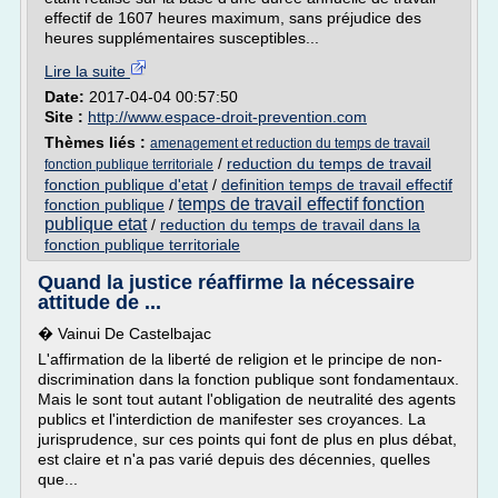
effectif de 1607 heures maximum, sans préjudice des
heures supplémentaires susceptibles...
Lire la suite
Date:
2017-04-04 00:57:50
Site :
http://www.espace-droit-prevention.com
Thèmes liés :
amenagement et reduction du temps de travail
/
reduction du temps de travail
fonction publique territoriale
fonction publique d'etat
/
definition temps de travail effectif
temps de travail effectif fonction
fonction publique
/
publique etat
/
reduction du temps de travail dans la
fonction publique territoriale
Quand la justice réaffirme la nécessaire
attitude de ...
� Vainui De Castelbajac
L'affirmation de la liberté de religion et le principe de non-
discrimination dans la fonction publique sont fondamentaux.
Mais le sont tout autant l'obligation de neutralité des agents
publics et l'interdiction de manifester ses croyances. La
jurisprudence, sur ces points qui font de plus en plus débat,
est claire et n'a pas varié depuis des décennies, quelles
que...