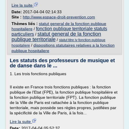
Lire la suite
Date:
2017-04-04 02:14:33
Site :
http://www.espace-droit-prevention.com
Thèmes liés :
statut general de la fonction publique
fonction publique territoriale statuts
hospitaliere
/
statut general de la fonction
particuliers
/
publique territoriale
/
statut titre iv fonction publique
/
dispositions statutaires relatives a la fonction
hospitaliere
publique hospitaliere
Les statuts des professeurs de musique et
de danse dans le ...
1. Les trois fonctions publiques
Il existe en France trois fonctions publiques : la fonction
publique de l'Etat (FPE), la fonction publique hospitalière et
la fonction publique territoriale (FPT). La fonction publique
de la Ville de Paris est rattachée à la fonction publique
territoriale, mais possède ses règles propres, justifiées par
la spécificité de la Ville de Paris, à la fois...
Lire la suite
Date:
2017-04-04 05:52:37