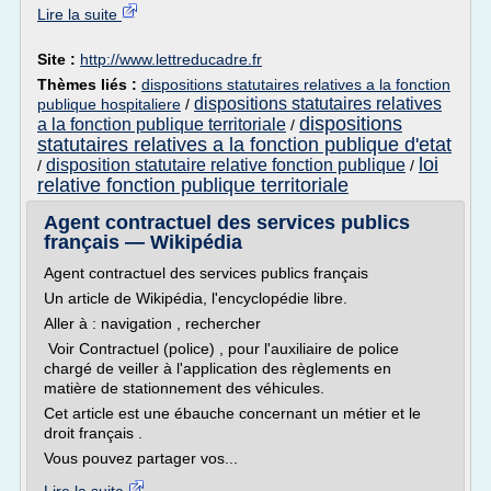
Lire la suite
Site :
http://www.lettreducadre.fr
Thèmes liés :
dispositions statutaires relatives a la fonction
dispositions statutaires relatives
publique hospitaliere
/
dispositions
a la fonction publique territoriale
/
statutaires relatives a la fonction publique d'etat
loi
disposition statutaire relative fonction publique
/
/
relative fonction publique territoriale
Agent contractuel des services publics
français — Wikipédia
Agent contractuel des services publics français
Un article de Wikipédia, l'encyclopédie libre.
Aller à : navigation , rechercher
Voir Contractuel (police) , pour l'auxiliaire de police
chargé de veiller à l'application des règlements en
matière de stationnement des véhicules.
Cet article est une ébauche concernant un métier et le
droit français .
Vous pouvez partager vos...