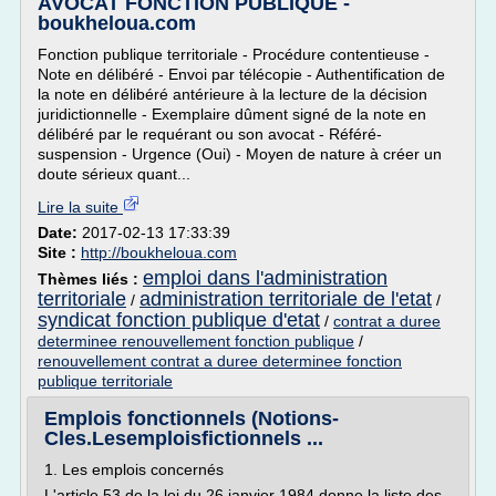
AVOCAT FONCTION PUBLIQUE -
boukheloua.com
Fonction publique territoriale - Procédure contentieuse -
Note en délibéré - Envoi par télécopie - Authentification de
la note en délibéré antérieure à la lecture de la décision
juridictionnelle - Exemplaire dûment signé de la note en
délibéré par le requérant ou son avocat - Référé-
suspension - Urgence (Oui) - Moyen de nature à créer un
doute sérieux quant...
Lire la suite
Date:
2017-02-13 17:33:39
Site :
http://boukheloua.com
emploi dans l'administration
Thèmes liés :
territoriale
administration territoriale de l'etat
/
/
syndicat fonction publique d'etat
/
contrat a duree
determinee renouvellement fonction publique
/
renouvellement contrat a duree determinee fonction
publique territoriale
Emplois fonctionnels (Notions-
Cles.Lesemploisfictionnels ...
1. Les emplois concernés
L'article 53 de la loi du 26 janvier 1984 donne la liste des