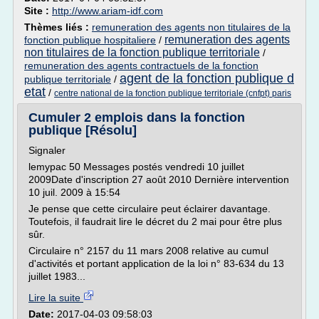
Site :
http://www.ariam-idf.com
Thèmes liés :
remuneration des agents non titulaires de la
remuneration des agents
fonction publique hospitaliere
/
non titulaires de la fonction publique territoriale
/
remuneration des agents contractuels de la fonction
agent de la fonction publique d
publique territoriale
/
etat
/
centre national de la fonction publique territoriale (cnfpt) paris
Cumuler 2 emplois dans la fonction
publique [Résolu]
Signaler
lemypac 50 Messages postés vendredi 10 juillet
2009Date d'inscription 27 août 2010 Dernière intervention
10 juil. 2009 à 15:54
Je pense que cette circulaire peut éclairer davantage.
Toutefois, il faudrait lire le décret du 2 mai pour être plus
sûr.
Circulaire n° 2157 du 11 mars 2008 relative au cumul
d'activités et portant application de la loi n° 83-634 du 13
juillet 1983...
Lire la suite
Date:
2017-04-03 09:58:03