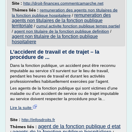
Site :
http://droit-finances.commentcamarche.net
Thèmes liés :
remuneration des agents non titulaires de
remuneration des
la fonction publique hospitaliere
/
agents non titulaires de la fonction publique
territoriale
/
cumul activite fonction publique temps partiel
/
agent non titulaire de la fonction publique definition
/
agent non titulaire de la fonction publique
hospitaliere
L’accident de travail et de trajet – la
procédure de ...
Dans la fonction publique, un accident peut être reconnu
imputable au service s'il survient sur le lieu de travail,
pendant les heures de travail et durant les activités
professionnelles habituellement exercées par l'agent.
Les agents de la fonction publique qui sont victimes d'une
maladie ou d'un accident de service ou de trajet imputable
au service doivent respecter la procédure pour la...
Lire la suite
Site :
http://infosdroits.fr
agent de la fonction publique d etat
Thèmes liés :