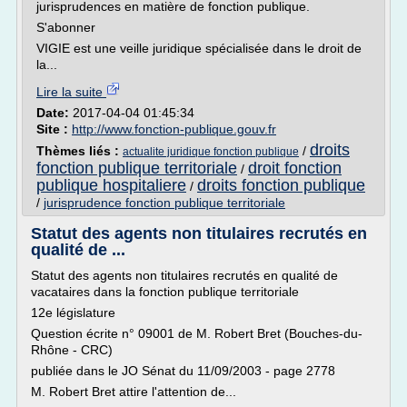
jurisprudences en matière de fonction publique.
S'abonner
VIGIE est une veille juridique spécialisée dans le droit de
la...
Lire la suite
Date:
2017-04-04 01:45:34
Site :
http://www.fonction-publique.gouv.fr
droits
Thèmes liés :
/
actualite juridique fonction publique
fonction publique territoriale
droit fonction
/
publique hospitaliere
droits fonction publique
/
/
jurisprudence fonction publique territoriale
Statut des agents non titulaires recrutés en
qualité de ...
Statut des agents non titulaires recrutés en qualité de
vacataires dans la fonction publique territoriale
12e législature
Question écrite n° 09001 de M. Robert Bret (Bouches-du-
Rhône - CRC)
publiée dans le JO Sénat du 11/09/2003 - page 2778
M. Robert Bret attire l'attention de...