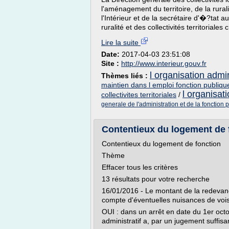
l'aménagement du territoire, de la ruralit
l'Intérieur et de la secrétaire d'�?tat 
ruralité et des collectivités territoriales
Lire la suite
Date:
2017-04-03 23:51:08
Site :
http://www.interieur.gouv.fr
l organisation admini
Thèmes liés :
maintien dans l emploi fonction publique 
l organisati
collectivites territoriales
/
generale de l'administration et de la fonctio
Contentieux du logement de fo
Contentieux du logement de fonction
Thème
Effacer tous les critères
13 résultats pour votre recherche
16/01/2016 - Le montant de la redevance
compte d'éventuelles nuisances de voi
OUI : dans un arrêt en date du 1er octo
administratif a, par un jugement suffis