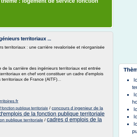
e thème : logement de service fonction
génieurs territoriaux ...
rs territoriaux : une carrière revalorisée et réorganisée
de la carrière des ingénieurs territoriaux est entrée
Thèm
territoriaux en chef vont constituer un cadre d'emplois
 territoriaux de France (AITF)...
l
te
l
itoires.fr
ho
/
concours d ingenieur de la
fonction publique territoriale
l
'emplois de la fonction publique territoriale
l
cadres d emplois de la
on publique territoriale
/
l
pu