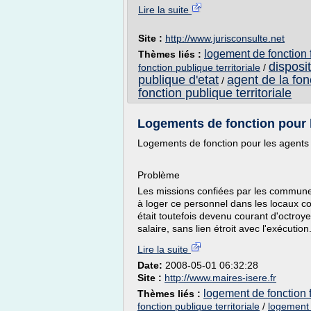
Lire la suite
Site :
http://www.jurisconsulte.net
logement de fonction 
Thèmes liés :
disposit
fonction publique territoriale
/
publique d'etat
agent de la fon
/
fonction publique territoriale
Logements de fonction pour
Logements de fonction pour les agen
Problème
Les missions confiées par les communes
à loger ce personnel dans les locaux c
était toutefois devenu courant d'octroy
salaire, sans lien étroit avec l'exécution.
Lire la suite
Date:
2008-05-01 06:32:28
Site :
http://www.maires-isere.fr
logement de fonction f
Thèmes liés :
fonction publique territoriale
/
logement d