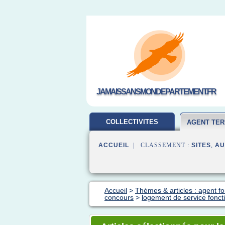
JAMAISSANSMONDEPARTEMENT.FR
COLLECTIVITES
AGENT TER
TERRITORIALES
ACCUEIL
| CLASSEMENT :
SITES
,
AU
Accueil
>
Thèmes & articles : agent fon
concours
>
logement de service foncti