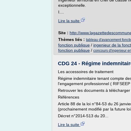
Ingénieur territorial en chef de classe n
exceptionnelle.
I....
Lire la suite
Site :
http://www.lagazettedescommun
Thèmes liés :
tableau d'avancement fonctio
fonction publique
/
ingenieur de la fonct
fonction publique
/
concours d'ingenieur en 
CDG 24 - Régime indemnitaire
Les accessoires de traitement
Régime indemnitaire tenant compte des f
l'engagement professionnel ( RIFSEEP 
Retrouver les documents à télécharger
Références
Article 88 de la loi n°84-53 du 26 janvie
(prochainement modifié par la future loi
Décret n°2014-513 du 20...
Lire la suite