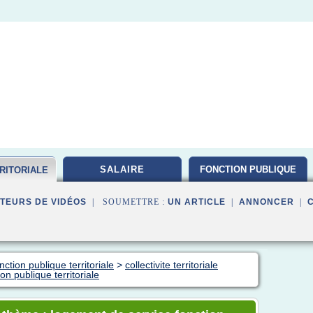
SALAIRE
FONCTION PUBLIQUE
RITORIALE
TEURS DE VIDÉOS
| SOUMETTRE :
UN ARTICLE
|
ANNONCER
|
ction publique territoriale
>
collectivite territoriale
on publique territoriale