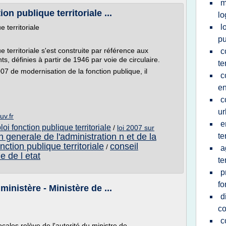
m
on publique territoriale ...
l
l
e territoriale
pu
e territoriale s'est construite par référence aux
c
ts, définies à partir de 1946 par voie de circulaire.
te
2007 de modernisation de la fonction publique, il
c
e
c
u
uv.fr
e
oi fonction publique territoriale
/
loi 2007 sur
n generale de l'administration n et de la
te
onction publique territoriale
conseil
/
a
e de l etat
te
p
fo
 ministère - Ministère de ...
d
co
c
ocales relève de l'autorité du ministre de