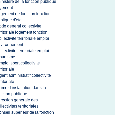
inistere de la fonction publique
ogement
ogement de fonction fonction
blique d'etat
ode general collectivite
rritoriale logement fonction
ollectivite territoriale emploi
nvironnement
ollectivite territoriale emploi
rbanisme
mploi sport collectivite
rritoriale
gent administratif collectivite
rritoriale
rime d installation dans la
nction publique
irection generale des
llectivites territoriales
onseil superieur de la fonction