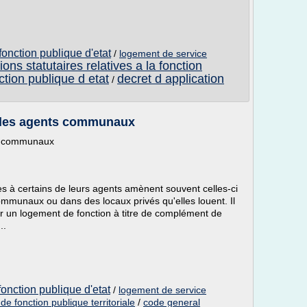
fonction publique d'etat
/
logement de service
ions statutaires relatives a la fonction
ction publique d etat
decret d application
/
 les agents communaux
ts communaux
 à certains de leurs agents amènent souvent celles-ci
ommunaux ou dans des locaux privés qu'elles louent. Il
er un logement de fonction à titre de complément de
..
onction publique d'etat
/
logement de service
e fonction publique territoriale
/
code general