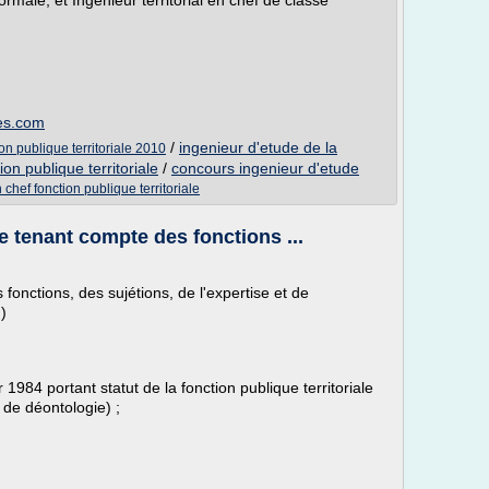
ormale, et Ingénieur territorial en chef de classe
es.com
/
ingenieur d'etude de la
n publique territoriale 2010
ion publique territoriale
/
concours ingenieur d'etude
chef fonction publique territoriale
 tenant compte des fonctions ...
onctions, des sujétions, de l'expertise et de
)
r 1984 portant statut de la fonction publique territoriale
 de déontologie) ;