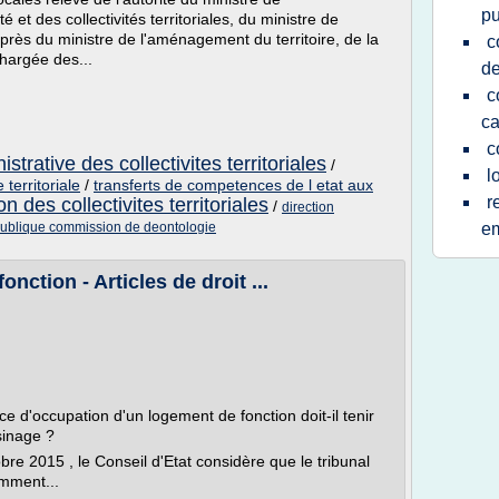
pu
é et des collectivités territoriales, du ministre de
auprès du ministre de l'aménagement du territoire, de la
c
 chargée des...
de
c
ca
c
strative des collectivites territoriales
/
l
territoriale
/
transferts de competences de l etat aux
r
on des collectivites territoriales
/
direction
n publique commission de deontologie
em
nction - Articles de droit ...
 d'occupation d'un logement de fonction doit-il tenir
sinage ?
bre 2015 , le Conseil d'Etat considère que le tribunal
amment...