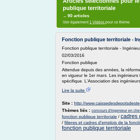
Articles sélectionnés pour l
publique territoriale
90 articles
→
Voir également
1 Vidéos
pour ce thème
Fonction publique territoriale - In
Fonction publique territoriale - Ingénieu
02/03/2016
Fonction publique
Attendue depuis des années, la réforme 
en vigueur le 1er mars. Les ingénieurs 
spécifique. L'Association des ingénieurs
Lire la suite
Site :
http://www.caissedesdepotsdesterr
Thèmes liés :
concours d'ingenieur en chef 
cadres d
fonction publique territoriale
/
/
filieres et cadres d'emplois de la foncti
fonction publique territoriale