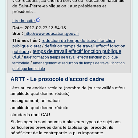
vice-recteurs ; au chef du service de l'éducation nationale
de Saint-Pierre-et-Miquelon ; aux présidentes et
présidents...
Lire la suite
Date:
2012-02-27 13:54:13
Site :
http://www.education.gouv.fr
Thèmes liés :
reduction du temps de travail fonction
publique d'etat
/
definition temps de travail effectif fonction
temps de travail effectif fonction publique
publique
/
etat
/
trajet formation temps de travail effectif fonction publique
/
territoriale
amenagement et reduction du temps de travail fonction
publique territoriale
ARTT - Le protocole d'accord cadre
liées au calendrier scolaire (nombre de jour travaillés et/ou
amplitude quotidienne réduits)
enseignement, animation
amplitude quotidienne réduite
standards dont CAU
Si des agents sont soumis à plusieurs types de sujétions
particulières prévues dans le tableau qui précède, ils
bénéficient de la contrepartie la plus importante.