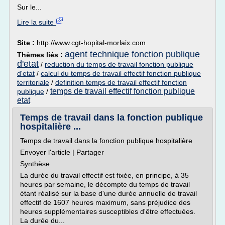
Sur le...
Lire la suite
Site :
http://www.cgt-hopital-morlaix.com
agent technique fonction publique
Thèmes liés :
d'etat
/
reduction du temps de travail fonction publique
d'etat
/
calcul du temps de travail effectif fonction publique
territoriale
/
definition temps de travail effectif fonction
temps de travail effectif fonction publique
publique
/
etat
Temps de travail dans la fonction publique
hospitalière ...
Temps de travail dans la fonction publique hospitalière
Envoyer l'article | Partager
Synthèse
La durée du travail effectif est fixée, en principe, à 35
heures par semaine, le décompte du temps de travail
étant réalisé sur la base d'une durée annuelle de travail
effectif de 1607 heures maximum, sans préjudice des
heures supplémentaires susceptibles d'être effectuées.
La durée du...