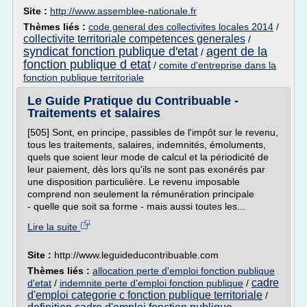
Site :
http://www.assemblee-nationale.fr
Thèmes liés :
code general des collectivites locales 2014
/
collectivite territoriale competences generales
/
syndicat fonction publique d'etat
agent de la
/
fonction publique d etat
/
comite d'entreprise dans la
fonction publique territoriale
Le Guide Pratique du Contribuable -
Traitements et salaires
[505] Sont, en principe, passibles de l'impôt sur le revenu,
tous les traitements, salaires, indemnités, émoluments,
quels que soient leur mode de calcul et la périodicité de
leur paiement, dès lors qu'ils ne sont pas exonérés par
une disposition particulière. Le revenu imposable
comprend non seulement la rémunération principale
- quelle que soit sa forme - mais aussi toutes les...
Lire la suite
Site :
http://www.leguideducontribuable.com
Thèmes liés :
allocation perte d'emploi fonction publique
cadre
d'etat
/
indemnite perte d'emploi fonction publique
/
d'emploi categorie c fonction publique territoriale
/