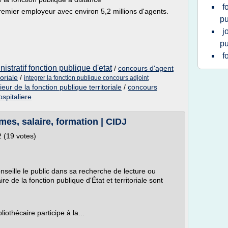
f
premier employeur avec environ 5,2 millions d'agents.
pu
j
pu
f
istratif fonction publique d'etat
/
concours d'agent
oriale
/
integrer la fonction publique concours adjoint
eur de la fonction publique territoriale
/
concours
ospitaliere
mes, salaire, formation | CIDJ
2 (19 votes)
conseille le public dans sa recherche de lecture ou
re de la fonction publique d'État et territoriale sont
iothécaire participe à la...