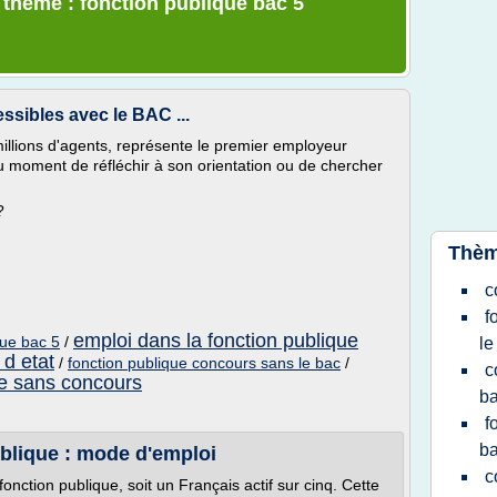
e thème : fonction publique bac 5
sibles avec le BAC ...
illions d'agents, représente le premier employeur
au moment de réfléchir à son orientation ou de chercher
?
Thèm
c
f
emploi dans la fonction publique
que bac 5
/
le
 d etat
/
fonction publique concours sans le bac
/
c
ue sans concours
ba
f
b
ublique : mode d'emploi
c
 fonction publique, soit un Français actif sur cinq. Cette