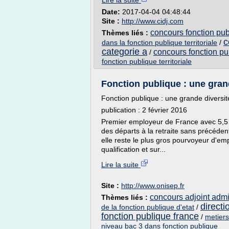
Lire la suite
Date:
2017-04-04 04:48:44
Site :
http://www.cidj.com
concours fonction publ
Thèmes liés :
c
dans la fonction publique territoriale
/
categorie a
concours fonction pub
/
fonction publique territoriale
Fonction publique : une gran
Fonction publique : une grande diversit
publication : 2 février 2016
Premier employeur de France avec 5,5 mi
des départs à la retraite sans précéden
elle reste le plus gros pourvoyeur d'em
qualification et sur...
Lire la suite
Site :
http://www.onisep.fr
concours adjoint admin
Thèmes liés :
directi
de la fonction publique d'etat
/
fonction publique france
/
metiers
niveau bac 3 dans fonction publique