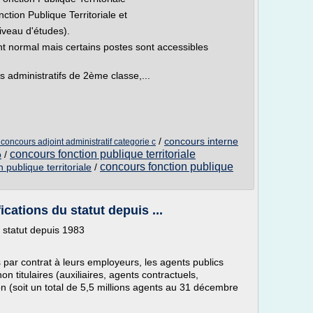
onction Publique Territoriale et
niveau d'études).
t normal mais certains postes sont accessibles
s administratifs de 2ème classe,...
/
concours interne
 concours adjoint administratif categorie c
concours fonction publique territoriale
b
/
concours fonction publique
 publique territoriale
/
cations du statut depuis ...
u statut depuis 1983
s par contrat à leurs employeurs, les agents publics
non titulaires (auxiliaires, agents contractuels,
on (soit un total de 5,5 millions agents au 31 décembre