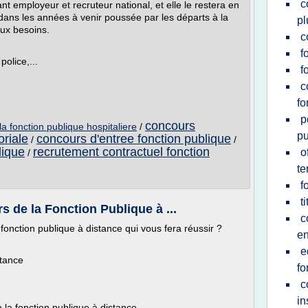
c
t employeur et recruteur national, et elle le restera en
ans les années à venir poussée par les départs à la
pl
ux besoins.
c
f
police,...
f
c
fo
p
concours
a fonction publique hospitaliere
/
pu
oriale
concours d'entree fonction publique
/
/
lique
recrutement contractuel fonction
o
/
te
f
t
 de la Fonction Publique à ...
c
onction publique à distance qui vous fera réussir ?
en
e
stance
fo
c
in
 la fonction publique à distance