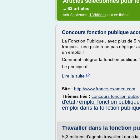
Articles sélectionnés pour l
63 articles
→
Voir également
1 Vidéos
pour ce thème
Concours fonction publique acces
La Fonction Publique , avec plus de 5 m
français : une piste à ne pas négliger 
un emploi !
Comment intégrer la fonction publique 
Le principe d'...
Lire la suite
Site :
http://www.france-examen.com
Thèmes liés :
concours fonction publi
d'etat
emploi fonction publique
/
emploi dans la fonction publiq
Travailler dans la fonction p
5,3 millions d'agents travaillent dans la