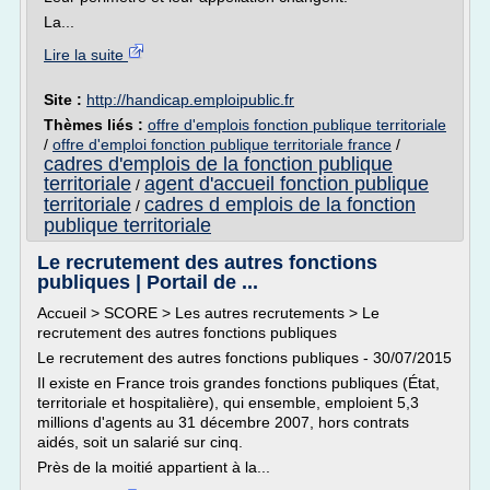
La...
Lire la suite
Site :
http://handicap.emploipublic.fr
Thèmes liés :
offre d'emplois fonction publique territoriale
/
offre d'emploi fonction publique territoriale france
/
cadres d'emplois de la fonction publique
territoriale
agent d'accueil fonction publique
/
territoriale
cadres d emplois de la fonction
/
publique territoriale
Le recrutement des autres fonctions
publiques | Portail de ...
Accueil > SCORE > Les autres recrutements > Le
recrutement des autres fonctions publiques
Le recrutement des autres fonctions publiques - 30/07/2015
Il existe en France trois grandes fonctions publiques (État,
territoriale et hospitalière), qui ensemble, emploient 5,3
millions d'agents au 31 décembre 2007, hors contrats
aidés, soit un salarié sur cinq.
Près de la moitié appartient à la...