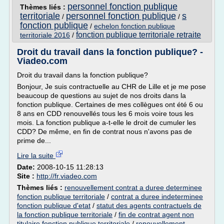
personnel fonction publique
Thèmes liés :
territoriale
personnel fonction publique
s
/
/
fonction publique
/
echelon fonction publique
fonction publique territoriale retraite
territoriale 2016
/
Droit du travail dans la fonction publique? -
Viadeo.com
Droit du travail dans la fonction publique?
Bonjour, Je suis contractuelle au CHR de Lille et je me pose
beaucoup de questions au sujet de nos droits dans la
fonction publique. Certaines de mes collègues ont été 6 ou
8 ans en CDD renouvellés tous les 6 mois voire tous les
mois. La fonction publique a-t-elle le droit de cumuler les
CDD? De même, en fin de contrat nous n'avons pas de
prime de...
Lire la suite
Date:
2008-10-15 11:28:13
Site :
http://fr.viadeo.com
Thèmes liés :
renouvellement contrat a duree determinee
fonction publique territoriale
/
contrat a duree indeterminee
fonction publique d'etat
/
statut des agents contractuels de
la fonction publique territoriale
/
fin de contrat agent non
titulaire fonction publique territoriale
/
renouvellement