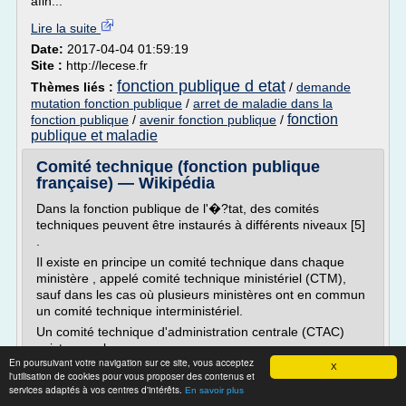
afin...
Lire la suite
Date:
2017-04-04 01:59:19
Site :
http://lecese.fr
fonction publique d etat
Thèmes liés :
/
demande
mutation fonction publique
/
arret de maladie dans la
fonction
fonction publique
/
avenir fonction publique
/
publique et maladie
Comité technique (fonction publique
française) — Wikipédia
Dans la fonction publique de l'�?tat, des comités
techniques peuvent être instaurés à différents niveaux [5]
.
Il existe en principe un comité technique dans chaque
ministère , appelé comité technique ministériel (CTM),
sauf dans les cas où plusieurs ministères ont en commun
un comité technique interministériel.
Un comité technique d'administration centrale (CTAC)
existe pour les...
En poursuivant votre navigation sur ce site, vous acceptez
X
Lire la suite
l'utilisation de cookies pour vous proposer des contenus et
services adaptés à vos centres d'intérêts.
En savoir plus
Date:
2017-03-27 00:49:41