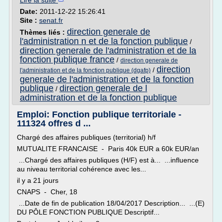
Lire la suite
Date:
2011-12-22 15:26:41
Site :
senat.fr
direction generale de
Thèmes liés :
l'administration n et de la fonction publique
/
direction generale de l'administration et de la
fonction publique france
/
direction generale de
direction
/
l'administration et de la fonction publique (dgafp)
generale de l'administration et de la fonction
publique
direction generale de l
/
administration et de la fonction publique
Emploi: Fonction publique territoriale -
111324 offres d ...
Chargé des affaires publiques (territorial) h/f
MUTUALITE FRANCAISE - Paris 40k EUR a 60k EUR/an
...Chargé des affaires publiques (H/F) est à... ...influence
au niveau territorial cohérence avec les...
il y a 21 jours
CNAPS - Cher, 18
...Date de fin de publication 18/04/2017 Description... ...(E)
DU PÔLE FONCTION PUBLIQUE Descriptif...