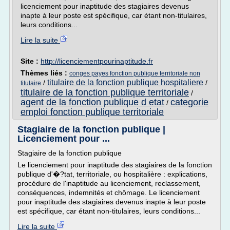
licenciement pour inaptitude des stagiaires devenus
inapte à leur poste est spécifique, car étant non-titulaires,
leurs conditions...
Lire la suite
Site :
http://licenciementpourinaptitude.fr
Thèmes liés :
conges payes fonction publique territoriale non
titulaire de la fonction publique hospitaliere
/
/
titulaire
titulaire de la fonction publique territoriale
/
agent de la fonction publique d etat
categorie
/
emploi fonction publique territoriale
Stagiaire de la fonction publique |
Licenciement pour ...
Stagiaire de la fonction publique
Le licenciement pour inaptitude des stagiaires de la fonction
publique d'�?tat, territoriale, ou hospitalière : explications,
procédure de l'inaptitude au licenciement, reclassement,
conséquences, indemnités et chômage. Le licenciement
pour inaptitude des stagiaires devenus inapte à leur poste
est spécifique, car étant non-titulaires, leurs conditions...
Lire la suite