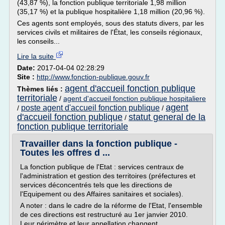
(43,87 %), la fonction publique territoriale 1,98 million
(35,17 %) et la publique hospitalière 1,18 million (20,96 %).
Ces agents sont employés, sous des statuts divers, par les
services civils et militaires de l'État, les conseils régionaux,
les conseils...
Lire la suite
Date:
2017-04-04 02:28:29
Site :
http://www.fonction-publique.gouv.fr
agent d'accueil fonction publique
Thèmes liés :
territoriale
/
agent d'accueil fonction publique hospitaliere
agent
poste agent d'accueil fonction publique
/
/
d'accueil fonction publique
statut general de la
/
fonction publique territoriale
Travailler dans la fonction publique -
Toutes les offres d ...
La fonction publique de l'Etat : services centraux de
l'administration et gestion des territoires (préfectures et
services déconcentrés tels que les directions de
l'Equipement ou des Affaires sanitaires et sociales).
A noter : dans le cadre de la réforme de l'Etat, l'ensemble
de ces directions est restructuré au 1er janvier 2010.
Leur périmètre et leur appellation changent.