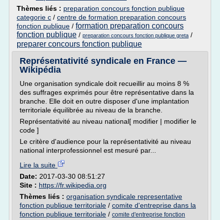
Thèmes liés :
preparation concours fonction publique
categorie c
/
centre de formation preparation concours
formation preparation concours
fonction publique
/
fonction publique
/
/
preparation concours fonction publique greta
preparer concours fonction publique
Représentativité syndicale en France —
Wikipédia
Une organisation syndicale doit recueillir au moins 8 %
des suffrages exprimés pour être représentative dans la
branche. Elle doit en outre disposer d'une implantation
territoriale équilibrée au niveau de la branche.
Représentativité au niveau national[ modifier | modifier le
code ]
Le critère d'audience pour la représentativité au niveau
national interprofessionnel est mesuré par...
Lire la suite
Date:
2017-03-30 08:51:27
Site :
https://fr.wikipedia.org
Thèmes liés :
organisation syndicale representative
fonction publique territoriale
/
comite d'entreprise dans la
fonction publique territoriale
/
comite d'entreprise fonction