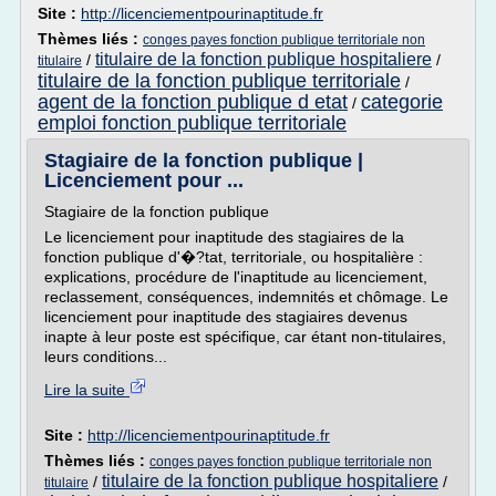
Site :
http://licenciementpourinaptitude.fr
Thèmes liés :
conges payes fonction publique territoriale non
titulaire de la fonction publique hospitaliere
/
/
titulaire
titulaire de la fonction publique territoriale
/
agent de la fonction publique d etat
categorie
/
emploi fonction publique territoriale
Stagiaire de la fonction publique |
Licenciement pour ...
Stagiaire de la fonction publique
Le licenciement pour inaptitude des stagiaires de la
fonction publique d'�?tat, territoriale, ou hospitalière :
explications, procédure de l'inaptitude au licenciement,
reclassement, conséquences, indemnités et chômage. Le
licenciement pour inaptitude des stagiaires devenus
inapte à leur poste est spécifique, car étant non-titulaires,
leurs conditions...
Lire la suite
Site :
http://licenciementpourinaptitude.fr
Thèmes liés :
conges payes fonction publique territoriale non
titulaire de la fonction publique hospitaliere
/
/
titulaire