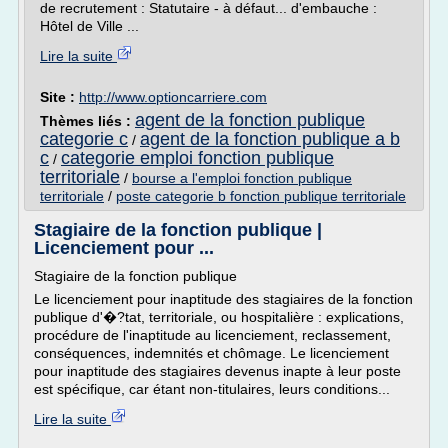
de recrutement : Statutaire - à défaut... d'embauche :
Hôtel de Ville ...
Lire la suite
Site :
http://www.optioncarriere.com
agent de la fonction publique
Thèmes liés :
categorie c
agent de la fonction publique a b
/
c
categorie emploi fonction publique
/
territoriale
/
bourse a l'emploi fonction publique
territoriale
/
poste categorie b fonction publique territoriale
Stagiaire de la fonction publique |
Licenciement pour ...
Stagiaire de la fonction publique
Le licenciement pour inaptitude des stagiaires de la fonction
publique d'�?tat, territoriale, ou hospitalière : explications,
procédure de l'inaptitude au licenciement, reclassement,
conséquences, indemnités et chômage. Le licenciement
pour inaptitude des stagiaires devenus inapte à leur poste
est spécifique, car étant non-titulaires, leurs conditions...
Lire la suite