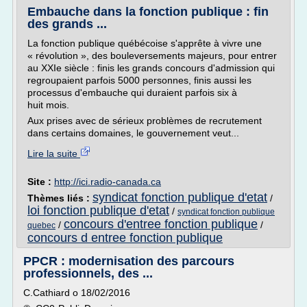
Embauche dans la fonction publique : fin
des grands ...
La fonction publique québécoise s'apprête à vivre une
« révolution », des bouleversements majeurs, pour entrer
au XXIe siècle : finis les grands concours d'admission qui
regroupaient parfois 5000 personnes, finis aussi les
processus d'embauche qui duraient parfois six à
huit mois.
Aux prises avec de sérieux problèmes de recrutement
dans certains domaines, le gouvernement veut...
Lire la suite
Site :
http://ici.radio-canada.ca
syndicat fonction publique d'etat
Thèmes liés :
/
loi fonction publique d'etat
/
syndicat fonction publique
concours d'entree fonction publique
/
/
quebec
concours d entree fonction publique
PPCR : modernisation des parcours
professionnels, des ...
C.Cathiard o 18/02/2016