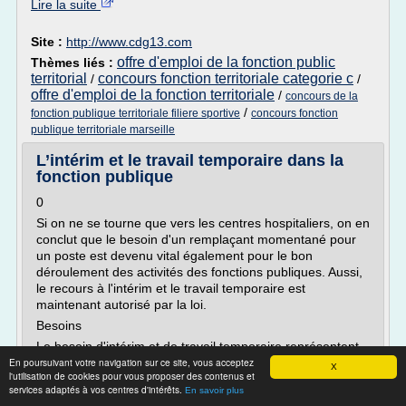
Lire la suite
Site :
http://www.cdg13.com
offre d'emploi de la fonction public
Thèmes liés :
territorial
concours fonction territoriale categorie c
/
/
offre d'emploi de la fonction territoriale
/
concours de la
/
fonction publique territoriale filiere sportive
concours fonction
publique territoriale marseille
L’intérim et le travail temporaire dans la
fonction publique
0
Si on ne se tourne que vers les centres hospitaliers, on en
conclut que le besoin d'un remplaçant momentané pour
un poste est devenu vital également pour le bon
déroulement des activités des fonctions publiques. Aussi,
le recours à l'intérim et le travail temporaire est
maintenant autorisé par la loi.
Besoins
Le besoin d'intérim et de travail temporaire représentent
En poursuivant votre navigation sur ce site, vous acceptez
un excédent de...
X
l'utilisation de cookies pour vous proposer des contenus et
services adaptés à vos centres d'intérêts.
Lire la suite
En savoir plus