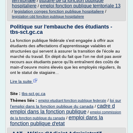
territoriale
titulaire de la fonction publique
/
hospitaliere
emploi fonction publique territoriale 13
/
/
legislation conges fonction publique hospitaliere
/
legislation cdd fonction publique hospitaliere
Politique sur l'embauche des étudiants -
tbs-sct.gc.ca
La fonction publique fédérale s'est engagée à offrir aux
étudiants des affectations d'apprentissage valables et
structurées qui servent à assurer la transition de l'école au
marché du travail. En dépit du fait que l'on ne doit pas avoir
recours aux étudiants parce qu'ils entraînent des coûts de
main-d'oeuvre moins élevés que les employés réguliers, ils
ont le statut de stagiaire...
Lire la suite
Site :
tbs-sct.gc.ca
Thèmes liés :
/
loi sur
emploi etudiant fonction publique federale
cadre d
l'emploi dans la fonction publique du canada
/
emploi dans la fonction publique
/
emploi commission
emploi dans la
/
de la fonction publique du canada
fonction publique d'etat