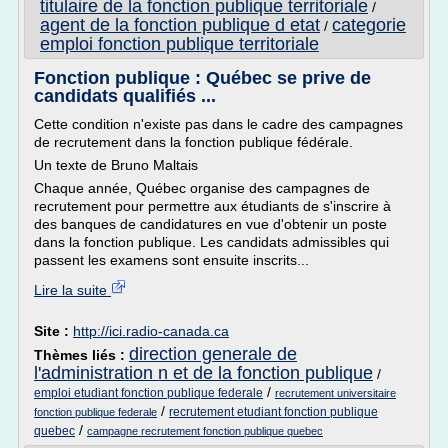
titulaire de la fonction publique territoriale
/
agent de la fonction publique d etat
categorie
/
emploi fonction publique territoriale
Fonction publique : Québec se prive de
candidats qualifiés ...
Cette condition n'existe pas dans le cadre des campagnes
de recrutement dans la fonction publique fédérale.
Un texte de Bruno Maltais
Chaque année, Québec organise des campagnes de
recrutement pour permettre aux étudiants de s'inscrire à
des banques de candidatures en vue d'obtenir un poste
dans la fonction publique. Les candidats admissibles qui
passent les examens sont ensuite inscrits...
Lire la suite
Site :
http://ici.radio-canada.ca
direction generale de
Thèmes liés :
l'administration n et de la fonction publique
/
/
emploi etudiant fonction publique federale
recrutement universitaire
/
recrutement etudiant fonction publique
fonction publique federale
/
quebec
campagne recrutement fonction publique quebec