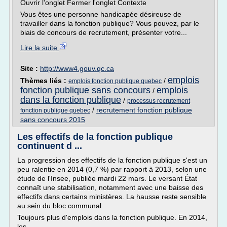
Ouvrir l'onglet Fermer l'onglet Contexte
Vous êtes une personne handicapée désireuse de
travailler dans la fonction publique? Vous pouvez, par le
biais de concours de recrutement, présenter votre...
Lire la suite
Site :
http://www4.gouv.qc.ca
emplois
Thèmes liés :
/
emplois fonction publique quebec
fonction publique sans concours
emplois
/
dans la fonction publique
/
processus recrutement
/
recrutement fonction publique
fonction publique quebec
sans concours 2015
Les effectifs de la fonction publique
continuent d ...
La progression des effectifs de la fonction publique s'est un
peu ralentie en 2014 (0,7 %) par rapport à 2013, selon une
étude de l'Insee, publiée mardi 22 mars. Le versant État
connaît une stabilisation, notamment avec une baisse des
effectifs dans certains ministères. La hausse reste sensible
au sein du bloc communal.
Toujours plus d'emplois dans la fonction publique. En 2014,
les...