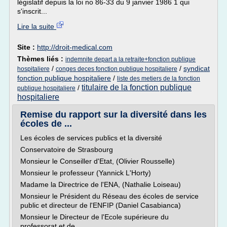
législatif depuis la loi no 86-33 du 9 janvier 1986 1 qui
s'inscrit...
Lire la suite
Site :
http://droit-medical.com
Thèmes liés :
indemnite depart a la retraite+fonction publique
/
/
syndicat
hospitaliere
conges deces fonction publique hospitaliere
fonction publique hospitaliere
/
liste des metiers de la fonction
titulaire de la fonction publique
/
publique hospitaliere
hospitaliere
Remise du rapport sur la diversité dans les
écoles de ...
Les écoles de services publics et la diversité
Conservatoire de Strasbourg
Monsieur le Conseiller d'Etat, (Olivier Rousselle)
Monsieur le professeur (Yannick L'Horty)
Madame la Directrice de l'ENA, (Nathalie Loiseau)
Monsieur le Président du Réseau des écoles de service
public et directeur de l'ENFIP (Daniel Casabianca)
Monsieur le Directeur de l'Ecole supérieure du
professorat et de...