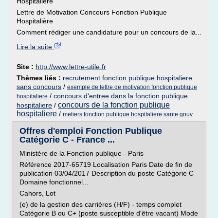
Hospitalière
Lettre de Motivation Concours Fonction Publique
Hospitalière
Comment rédiger une candidature pour un concours de la...
Lire la suite
Site :
http://www.lettre-utile.fr
Thèmes liés :
recrutement fonction publique hospitaliere
sans concours
/
exemple de lettre de motivation fonction publique
/
concours d'entree dans la fonction publique
hospitaliere
concours de la fonction publique
hospitaliere
/
hospitaliere
/
metiers fonction publique hospitaliere sante gouv
Offres d'emploi Fonction Publique
Catégorie C - France ...
Ministère de la Fonction publique - Paris
Référence 2017-65719 Localisation Paris Date de fin de
publication 03/04/2017 Description du poste Catégorie C
Domaine fonctionnel...
Cahors, Lot
(e) de la gestion des carrières (H/F) - temps complet
Catégorie B ou C+ (poste susceptible d'être vacant) Mode