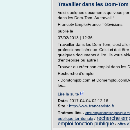
Travailler dans les Dom-Tom
Voici quelques documents qui vous perme
dans les Dom-Tom. Au travail !
Francetv EmploiFrance Télévisions
publié le
07/02/2013 | 12:36
Travailler dans les Dom-Tom, c'est aller
professionnel sérieux. Celui-ci doit ê
quelques documents à lire. Ils vous aid
d'entreprise ou autre !
Trouver ou créer son emploi dans le
Recherche d'emploi
- Domtomjob.com et Domemploi.comDeux
les...
Lire la suite
Date:
2017-04-04 02:12:16
Site :
http://www.francetvinfo.fr
Thèmes liés :
offre emploi fonction publique te
recherche empl
publique territoriale
/
emploi fonction publique
/
offre d