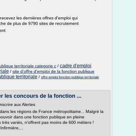
 recevez les dernières offres d'emploi qui
che de plus de 9790 sites de recrutement
ent
cadre d'emploi
ublique territoriale categorie c
/
riale
/
site d'offre d'emploi de la fonction publique
blique territoriale
/
offre emploi fonction publique territoriale
 les concours de la fonction ...
nscrire aux Alertes
ans les régions de France métropolitaine... Malgré la
pouvoir dans une fonction publique en pleine
 très variés, n'offrent pas moins de 600 métiers !
nfirmière,...