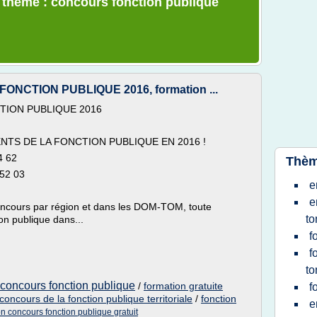
e thème : concours fonction publique
CTION PUBLIQUE 2016, formation ...
ION PUBLIQUE 2016
S DE LA FONCTION PUBLIQUE EN 2016 !
4 62
Thèm
 52 03
e
e
 concours par région et dans les DOM-TOM, toute
t
ion publique dans...
f
f
t
 concours fonction publique
/
formation gratuite
f
concours de la fonction publique territoriale
/
fonction
e
n concours fonction publique gratuit