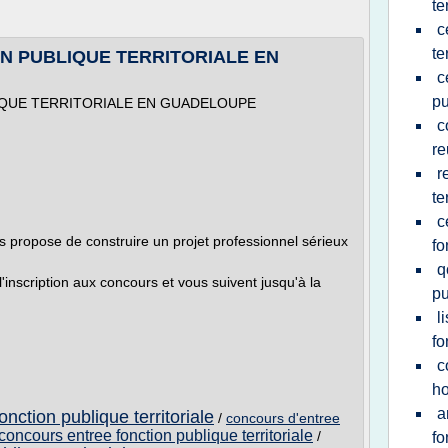
te
c
te
N PUBLIQUE TERRITORIALE EN
c
pu
QUE TERRITORIALE EN GUADELOUPE
c
re
r
te
c
opose de construire un projet professionnel sérieux
fo
q
nscription aux concours et vous suivent jusqu'à la
pu
l
fo
c
ho
a
nction publique territoriale
/
concours d'entree
concours entree fonction publique territoriale
/
fo