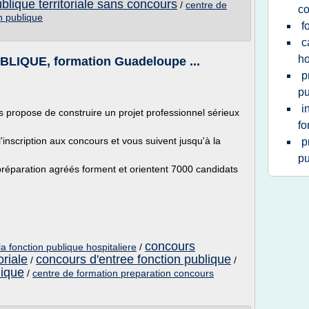
blique territoriale sans concours
/
centre de
c
n publique
f
c
ho
IQUE, formation Guadeloupe ...
p
pu
i
opose de construire un projet professionnel sérieux
fo
nscription aux concours et vous suivent jusqu'à la
p
pu
réparation agréés forment et orientent 7000 candidats
concours
a fonction publique hospitaliere
/
oriale
concours d'entree fonction publique
/
/
lique
/
centre de formation preparation concours