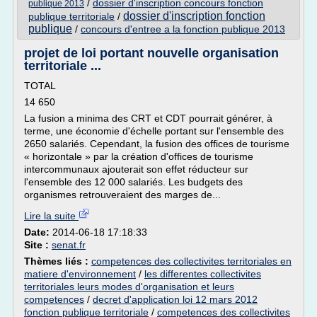
/
dossier d'inscription concours fonction
publique 2013
dossier d'inscription fonction
publique territoriale
/
publique
/
concours d'entree a la fonction publique 2013
projet de loi portant nouvelle organisation
territoriale ...
TOTAL
14 650
La fusion a minima des CRT et CDT pourrait générer, à
terme, une économie d'échelle portant sur l'ensemble des
2650 salariés. Cependant, la fusion des offices de tourisme
« horizontale » par la création d'offices de tourisme
intercommunaux ajouterait son effet réducteur sur
l'ensemble des 12 000 salariés. Les budgets des
organismes retrouveraient des marges de...
Lire la suite
Date:
2014-06-18 17:18:33
Site :
senat.fr
Thèmes liés :
competences des collectivites territoriales en
matiere d'environnement
/
les differentes collectivites
territoriales leurs modes d'organisation et leurs
competences
/
decret d'application loi 12 mars 2012
fonction publique territoriale
/
competences des collectivites