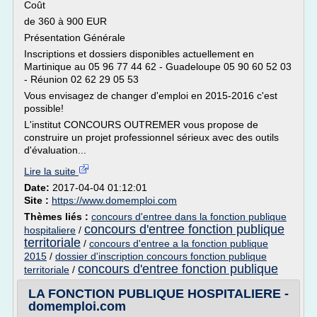
Coût
de 360 à 900 EUR
Présentation Générale
Inscriptions et dossiers disponibles actuellement en
Martinique au 05 96 77 44 62 - Guadeloupe 05 90 60 52 03
- Réunion 02 62 29 05 53
Vous envisagez de changer d'emploi en 2015-2016 c'est
possible!
L'institut CONCOURS OUTREMER vous propose de
construire un projet professionnel sérieux avec des outils
d'évaluation...
Lire la suite
Date:
2017-04-04 01:12:01
Site :
https://www.domemploi.com
Thèmes liés :
concours d'entree dans la fonction publique
concours d'entree fonction publique
hospitaliere
/
territoriale
/
concours d'entree a la fonction publique
2015
/
dossier d'inscription concours fonction publique
concours d'entree fonction publique
territoriale
/
LA FONCTION PUBLIQUE HOSPITALIERE -
domemploi.com