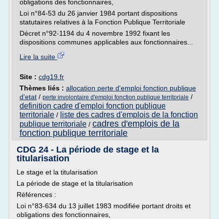
obligations des fonctionnaires,
Loi n°84-53 du 26 janvier 1984 portant dispositions
statutaires relatives à la Fonction Publique Territoriale
Décret n°92-1194 du 4 novembre 1992 fixant les
dispositions communes applicables aux fonctionnaires...
Lire la suite
Site :
cdg19.fr
Thèmes liés :
allocation perte d'emploi fonction publique
d'etat
/
/
perte involontaire d'emploi fonction publique territoriale
definition cadre d'emploi fonction publique
territoriale
liste des cadres d'emplois de la fonction
/
cadres d'emplois de la
publique territoriale
/
fonction publique territoriale
CDG 24 - La période de stage et la
titularisation
Le stage et la titularisation
La période de stage et la titularisation
Références :
Loi n°83-634 du 13 juillet 1983 modifiée portant droits et
obligations des fonctionnaires,