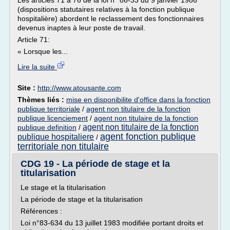
Les articles 71 à 76 de la loi n° 86-33 du 9 janvier 1986
(dispositions statutaires relatives à la fonction publique
hospitalière) abordent le reclassement des fonctionnaires
devenus inaptes à leur poste de travail.
Article 71:
« Lorsque les...
Lire la suite
Site :
http://www.atousante.com
Thèmes liés :
mise en disponibilite d'office dans la fonction
publique territoriale
/
agent non titulaire de la fonction
publique licenciement
/
agent non titulaire de la fonction
agent non titulaire de la fonction
publique definition
/
agent fonction publique
publique hospitaliere
/
territoriale non titulaire
CDG 19 - La période de stage et la
titularisation
Le stage et la titularisation
La période de stage et la titularisation
Références :
Loi n°83-634 du 13 juillet 1983 modifiée portant droits et