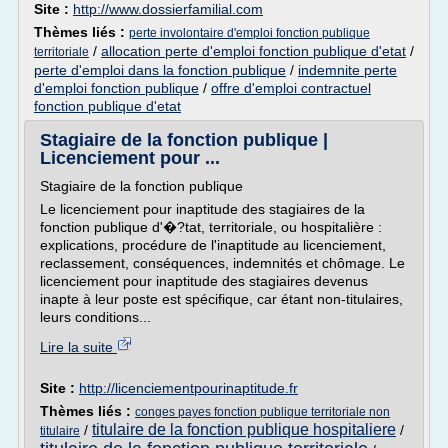
Site :
http://www.dossierfamilial.com
Thèmes liés :
perte involontaire d'emploi fonction publique
/
allocation perte d'emploi fonction publique d'etat
/
territoriale
perte d'emploi dans la fonction publique
/
indemnite perte
d'emploi fonction publique
/
offre d'emploi contractuel
fonction publique d'etat
Stagiaire de la fonction publique |
Licenciement pour ...
Stagiaire de la fonction publique
Le licenciement pour inaptitude des stagiaires de la
fonction publique d'�?tat, territoriale, ou hospitalière :
explications, procédure de l'inaptitude au licenciement,
reclassement, conséquences, indemnités et chômage. Le
licenciement pour inaptitude des stagiaires devenus
inapte à leur poste est spécifique, car étant non-titulaires,
leurs conditions...
Lire la suite
Site :
http://licenciementpourinaptitude.fr
Thèmes liés :
conges payes fonction publique territoriale non
titulaire de la fonction publique hospitaliere
/
/
titulaire