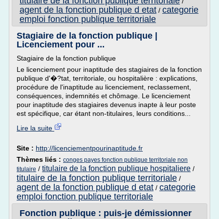
titulaire de la fonction publique territoriale
/
agent de la fonction publique d etat
categorie
/
emploi fonction publique territoriale
Stagiaire de la fonction publique |
Licenciement pour ...
Stagiaire de la fonction publique
Le licenciement pour inaptitude des stagiaires de la fonction
publique d'�?tat, territoriale, ou hospitalière : explications,
procédure de l'inaptitude au licenciement, reclassement,
conséquences, indemnités et chômage. Le licenciement
pour inaptitude des stagiaires devenus inapte à leur poste
est spécifique, car étant non-titulaires, leurs conditions...
Lire la suite
Site :
http://licenciementpourinaptitude.fr
Thèmes liés :
conges payes fonction publique territoriale non
titulaire de la fonction publique hospitaliere
/
/
titulaire
titulaire de la fonction publique territoriale
/
agent de la fonction publique d etat
categorie
/
emploi fonction publique territoriale
Fonction publique : puis-je démissionner