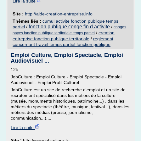
Lire la suite
Site :
http://aide-creation-entreprise.info
Thèmes liés :
cumul activite fonction publique temps
fonction publique conge fin d activite
partiel
/
/
conges
/
creation
payes fonction publique territoriale temps partiel
entreprise fonction publique territoriale
/
reglement
concernant travail temps partiel fonction publique
Emploi Culture, Emploi Spectacle, Emploi
Audiovisuel ...
12k
JobCulture : Emploi Culture - Emploi Spectacle - Emploi
Audiovisuel - Emploi Profil Culturel
JobCulture est un site de recherche d'emploi et un site de
recrutement spécialisé dans les métiers de la culture
(musée, monuments historiques, patrimoine...) , dans les
métiers du spectacle (théâtre, musique, festival...), dans les
métiers des médias (presse, journalisme,
communication...),...
Lire la suite
Site :
http://www.jobculture.fr