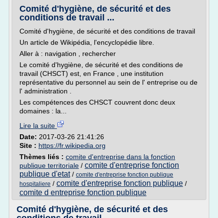
Comité d'hygiène, de sécurité et des
conditions de travail ...
Comité d'hygiène, de sécurité et des conditions de travail
Un article de Wikipédia, l'encyclopédie libre.
Aller à : navigation , rechercher
Le comité d'hygiène, de sécurité et des conditions de
travail (CHSCT) est, en France , une institution
représentative du personnel au sein de l' entreprise ou de
l' administration .
Les compétences des CHSCT couvrent donc deux
domaines : la...
Lire la suite
Date:
2017-03-26 21:41:26
Site :
https://fr.wikipedia.org
Thèmes liés :
comite d'entreprise dans la fonction
comite d'entreprise fonction
publique territoriale
/
publique d'etat
/
comite d'entreprise fonction publique
comite d'entreprise fonction publique
/
/
hospitaliere
comite d entreprise fonction publique
Comité d'hygiène, de sécurité et des