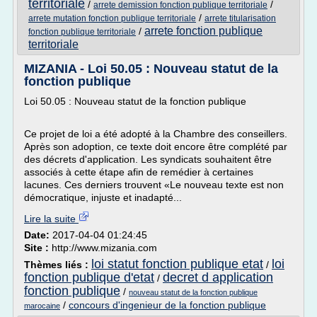
territoriale
/
/
arrete demission fonction publique territoriale
/
arrete mutation fonction publique territoriale
arrete titularisation
arrete fonction publique
/
fonction publique territoriale
territoriale
MIZANIA - Loi 50.05 : Nouveau statut de la
fonction publique
Loi 50.05 : Nouveau statut de la fonction publique
Ce projet de loi a été adopté à la Chambre des conseillers.
Après son adoption, ce texte doit encore être complété par
des décrets d'application. Les syndicats souhaitent être
associés à cette étape afin de remédier à certaines
lacunes. Ces derniers trouvent «Le nouveau texte est non
démocratique, injuste et inadapté...
Lire la suite
Date:
2017-04-04 01:24:45
Site :
http://www.mizania.com
loi statut fonction publique etat
loi
Thèmes liés :
/
fonction publique d'etat
decret d application
/
fonction publique
/
nouveau statut de la fonction publique
/
concours d'ingenieur de la fonction publique
marocaine