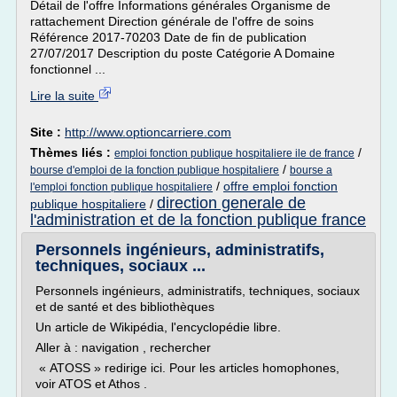
Détail de l'offre Informations générales Organisme de
rattachement Direction générale de l'offre de soins
Référence 2017-70203 Date de fin de publication
27/07/2017 Description du poste Catégorie A Domaine
fonctionnel ...
Lire la suite
Site :
http://www.optioncarriere.com
Thèmes liés :
/
emploi fonction publique hospitaliere ile de france
/
bourse d'emploi de la fonction publique hospitaliere
bourse a
/
offre emploi fonction
l'emploi fonction publique hospitaliere
direction generale de
publique hospitaliere
/
l'administration et de la fonction publique france
Personnels ingénieurs, administratifs,
techniques, sociaux ...
Personnels ingénieurs, administratifs, techniques, sociaux
et de santé et des bibliothèques
Un article de Wikipédia, l'encyclopédie libre.
Aller à : navigation , rechercher
« ATOSS » redirige ici. Pour les articles homophones,
voir ATOS et Athos .