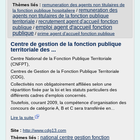
Thèmes liés :
remuneration des agents non titulaires de
remuneration des
la fonction publique hospitaliere
/
agents non titulaires de la fonction publique
territoriale
recrutement agent d'accueil fonction
/
emploi agent d'accueil fonction
publique
/
publique
/
prime agent d'accueil fonction publique
Centre de gestion de la fonction publique
territoriale des ...
Centre National de la Fonction Publique Territoriale
(CNFPT),
Centres de Gestion de la Fonction Publique Territoriale
(CDG),
Collectivités non obligatoirement affiliées selon une
répartition fixée par la loi et les statuts particuliers des
différents cadres d'emplois concernés.
Toutefois, courant 2009, la compétence d'organisation des
concours de catégorie A, B et C sera transférée en...
Lire la suite
Site :
http://www.cdg13.com
national centre gestion fonction
Thèmes liés :