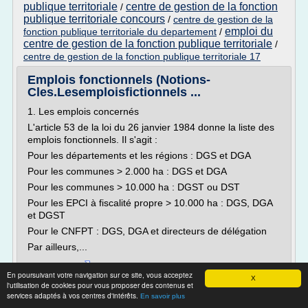
publique territoriale
centre de gestion de la fonction
/
publique territoriale concours
/
centre de gestion de la
emploi du
fonction publique territoriale du departement
/
centre de gestion de la fonction publique territoriale
/
centre de gestion de la fonction publique territoriale 17
Emplois fonctionnels (Notions-
Cles.Lesemploisfictionnels ...
1. Les emplois concernés
L'article 53 de la loi du 26 janvier 1984 donne la liste des
emplois fonctionnels. Il s'agit :
Pour les départements et les régions : DGS et DGA
Pour les communes > 2.000 ha : DGS et DGA
Pour les communes > 10.000 ha : DGST ou DST
Pour les EPCI à fiscalité propre > 10.000 ha : DGS, DGA
et DGST
Pour le CNFPT : DGS, DGA et directeurs de délégation
Par ailleurs,...
Lire la suite
En poursuivant votre navigation sur ce site, vous acceptez
X
l'utilisation de cookies pour vous proposer des contenus et
services adaptés à vos centres d'intérêts.
Site :
http://www.wikiterritorial.cnfpt.fr
En savoir plus