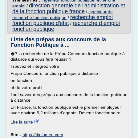
Thèmes liés :
ingenieur fonction publique recherche
direction generale de l'administration et
emploi
/
de la fonction publique france
/
ingenieur de
recherche emploi
recherche fonction publique
/
fonction publique d'etat
recherche d emploi
/
fonction publique
Liste des prépas aux concours de la
Fonction Publique à ...
�? la recherche de la Prépa Concours fonction publique à
distance qui vous fera réussir ?
Trouvez et intégrez votre
Prépa Concours fonction publique à distance
en fonction :
et de votre profil
Tout savoir des prépas aux concours de la fonction publique
à distance
En France, la fonction publique est le premier employeur
avec environ 5,2 millions d'agents. Devenir fonctionnaire...
Lire la suite
Site :
https://diplomeo.com