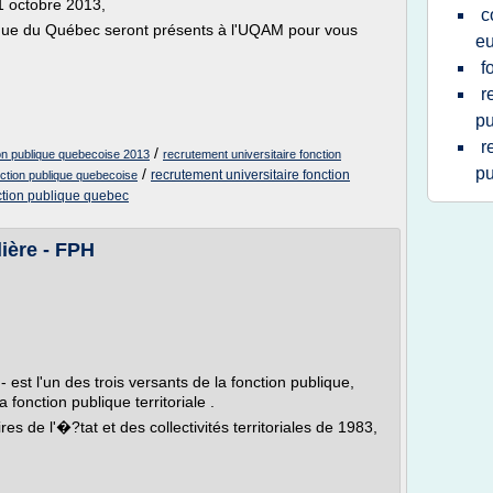
1 octobre 2013,
c
ique du Québec seront présents à l'UQAM pour vous
e
f
r
pu
r
/
ion publique quebecoise 2013
recrutement universitaire fonction
pu
/
recrutement universitaire fonction
nction publique quebecoise
nction publique quebec
lière - FPH
- est l'un des trois versants de la fonction publique,
 fonction publique territoriale .
es de l'�?tat et des collectivités territoriales de 1983,