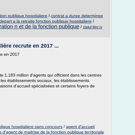
tion publique hospitaliere
/
contrat a duree determinee
depart a la retraite fonction publique hospitaliere
/
ration n et de la fonction publique
/
statut titre iv
ière recrute en 2017 ...
ute en 2017
 1,183 million d'agents qui officient dans les centres
x, les établissements sociaux, les établissements
isons d'accueil spécialisées et certains foyers de
blique hospitaliere sans concours
/
agent d'accueil
 d'agent de maitrise de la fonction publique territoriale