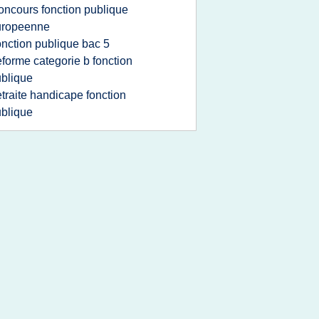
oncours fonction publique
uropeenne
onction publique bac 5
eforme categorie b fonction
blique
etraite handicape fonction
blique