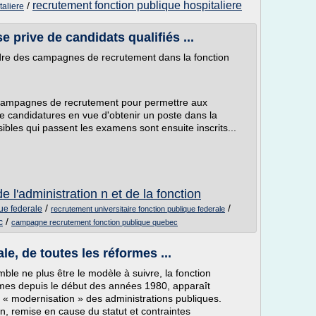
recrutement fonction publique hospitaliere
/
taliere
 prive de candidats qualifiés ...
adre des campagnes de recrutement dans la fonction
ampagnes de recrutement pour permettre aux
de candidatures en vue d'obtenir un poste dans la
ibles qui passent les examens sont ensuite inscrits...
e l'administration n et de la fonction
/
/
que federale
recrutement universitaire fonction publique federale
/
c
campagne recrutement fonction publique quebec
ale, de toutes les réformes ...
mble ne plus être le modèle à suivre, la fonction
formes depuis le début des années 1980, apparaît
 « modernisation » des administrations publiques.
on, remise en cause du statut et contraintes