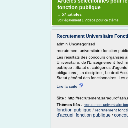
Articles sélectionnés pour le
fonction publique
57 articles
→
Voir également
1 Vidéos
pour ce thème
Recrutement Universitaire Fonct
admin Uncategorized
recrutement universitaire fonction publ
Les résultats des concours organisés 
Universitaire, de l'Enseignement Techniq
publique . Statut et catégories d'agents 
obligations ; La discipline ; Le droit Ac
Statut général des fonctionnaires. Les dro
Lire la suite
Site :
http://recrutement.saraguroflash.
Thèmes liés :
recrutement universitaire fo
fonction publique
/
recrutement fonct
d'accueil fonction publique
concou
/