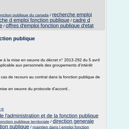
recherche emploi
 fonction publique du canada
/
che d emploi fonction publique
cadre d
/
e
offres d'emploi fonction publique d'etat
/
nction publique
e à la mise en oeuvre du décret n° 2013-292 du 5 avril
applicable aux personnels des groupements d'intérêt
ux cas de recours au contrat dans la fonction publique de
a mise en oeuvre du protocole d'accord...
.fr
e l'administration et de la fonction publique
direction generale
onction publique territoriale
/
ction publique
/
maintien dans l emploi fonction