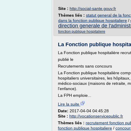
Site :
http://social-sante.gouv.fr
Thèmes liés :
statut general de la fonc
dans la fonction publique hospitaliere
/
direction generale de l'administ
fonction publique hospitaliere
La Fonction publique hospital
La Fonction publique hospitalière recr
publié le
Recrutements sans concours
La Fonction publique hospitalière compte
hospitaliers universitaires, les hôpitau
médico-sociaux (maisons de retraite, ma
l'enfance).
La FPH emploie...
Lire la suite
Date:
2017-04-04 04:45:28
Site :
http://vocationservicepublic.fr
Thèmes liés :
recrutement fonction pu
fonction publique hospitaliere
/
concours