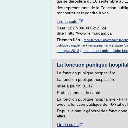
qui se déroulera du 16 septembre au 1
des représentants de la Fonction publ
rencontrer et répondre à vos...
Lire la suite
Date:
2017-04-04 02:19:24
Site :
http://www.ieim.uqam.ca
Thèmes liés :
recrutement universitaire fonct
/
publique canadienne
recrutement universitaire fo
/
publique 2013
recrutement universitaire fo
La fonction publique hospita
La fonction publique hospitalière
La fonction publique hospitalière
mise à jour09.01.17
Professionnels de santé
La fonction publique hospitalière - FPH 
avec la fonction publique de l'�?tat et la
Depuis le statut général des fonctionnair
elles...
Lire la suite