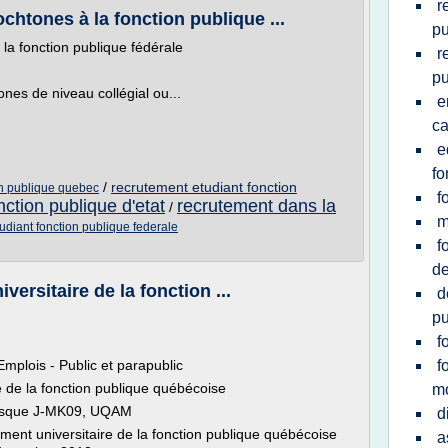
r
chtones à la fonction publique ...
pu
la fonction publique fédérale
r
pu
nes de niveau collégial ou...
e
c
e
fo
/
recrutement etudiant fonction
on publique quebec
f
ction publique d'etat
recrutement dans la
/
m
udiant fonction publique federale
f
d
rsitaire de la fonction ...
d
pu
f
plois - Public et parapublic
f
 de la fonction publique québécoise
mo
kiosque J-MK09, UQAM
d
ment universitaire de la fonction publique québécoise
a