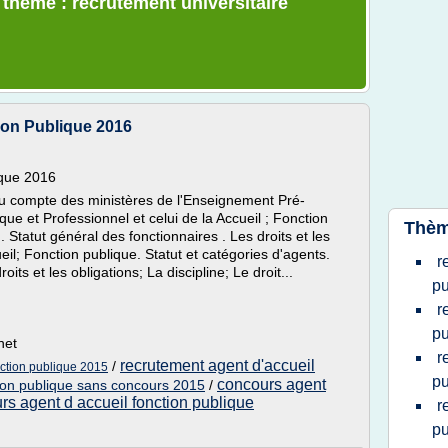
 thème : recrutement universitaire
ion Publique 2016
ique 2016
au compte des ministères de l'Enseignement Pré-
ue et Professionnel et celui de la Accueil ; Fonction
Thèm
. Statut général des fonctionnaires . Les droits et les
cueil; Fonction publique. Statut et catégories d'agents.
r
its et les obligations; La discipline; Le droit...
pu
r
pu
net
r
recrutement agent d'accueil
/
nction publique 2015
pu
concours agent
ion publique sans concours 2015
/
rs agent d accueil fonction publique
r
pu