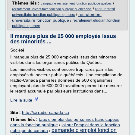
Thèmes liés :
/
campagne recrutement fonction publique quebec
/
recrutement
recrutement universitaire fonction publique quebecoise
/
recrutement
universitaire fonction publique quebec
universitaire fonction publique
/
recrutement etudiant fonction
publique quebec
Il manque plus de 25 000 employés issus
des minorités ...
Société
Il manque plus de 25 000 employés issus des minorités
visibles dans les organismes publics du Québec
Les minorités visibles sont encore trop rares parmi les
employés du secteur public québécois. Une compilation de
Radio-Canada parmi les données de 500 organismes
employant plus de 600 000 travailleurs permet de mesurer
le retard accumulé par plusieurs institutions dans...
Lire la suite
Site :
http://ici.radio-canada.ca
Thèmes liés :
taux d'emploi des personnes handicapees
dans la fonction publique
/
loi sur l'emploi dans la fonction
demande d emploi fonction
publique du canada
/