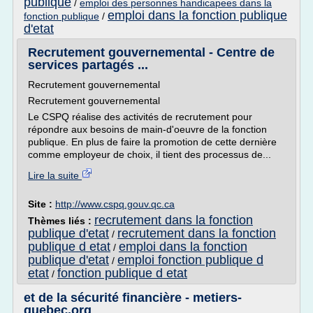
publique
/
emploi des personnes handicapees dans la
emploi dans la fonction publique
fonction publique
/
d'etat
Recrutement gouvernemental - Centre de
services partagés ...
Recrutement gouvernemental
Recrutement gouvernemental
Le CSPQ réalise des activités de recrutement pour
répondre aux besoins de main-d'oeuvre de la fonction
publique. En plus de faire la promotion de cette dernière
comme employeur de choix, il tient des processus de...
Lire la suite
Site :
http://www.cspq.gouv.qc.ca
recrutement dans la fonction
Thèmes liés :
publique d'etat
recrutement dans la fonction
/
publique d etat
emploi dans la fonction
/
publique d'etat
emploi fonction publique d
/
etat
fonction publique d etat
/
et de la sécurité financière - metiers-
quebec.org