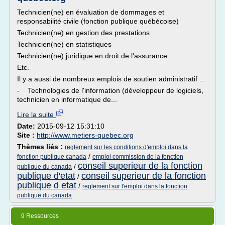
Technicien(ne) en évaluation de dommages et
responsabilité civile (fonction publique québécoise)
Technicien(ne) en gestion des prestations
Technicien(ne) en statistiques
Technicien(ne) juridique en droit de l'assurance
Etc.
Il y a aussi de nombreux emplois de soutien administratif ...
- Technologies de l'information (développeur de logiciels,
technicien en informatique de...
Lire la suite
Date:
2015-09-12 15:31:10
Site :
http://www.metiers-quebec.org
Thèmes liés :
reglement sur les conditions d'emploi dans la
/
fonction publique canada
emploi commission de la fonction
conseil superieur de la fonction
/
publique du canada
publique d'etat
conseil superieur de la fonction
/
publique d etat
/
reglement sur l'emploi dans la fonction
publique du canada
9 Ressources