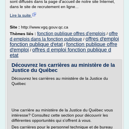
sont diffusés dans la page d'accueil de notre site Internet,
dans le site de recrutement en ligne...
Lire la suite
Site :
http://www.vgq.gouv.qc.ca
fonction publique offres d'emplois
offre
Thèmes liés :
/
offres d'emploi
d emplois dans la fonction publique
/
fonction publique d'etat
fonction publique offre
/
d'emploi
offres d emploi fonction publique d
/
etat
Découvrez les carrières au ministère de la
Justice du Québec
Découvrez les carrières au ministère de la Justice du
Québec
Une carrière au ministère de la Justice du Québec vous
intéresse? Consultez cette section pour découvrir les
différentes opportunités qui s'offrent à vous.
Des carrières pour le personnel technique et de bureau