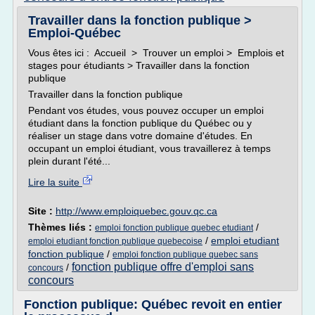
Travailler dans la fonction publique >
Emploi-Québec
Vous êtes ici : Accueil > Trouver un emploi > Emplois et
stages pour étudiants > Travailler dans la fonction
publique
Travailler dans la fonction publique
Pendant vos études, vous pouvez occuper un emploi
étudiant dans la fonction publique du Québec ou y
réaliser un stage dans votre domaine d'études. En
occupant un emploi étudiant, vous travaillerez à temps
plein durant l'été...
Lire la suite
Site :
http://www.emploiquebec.gouv.qc.ca
Thèmes liés :
/
emploi fonction publique quebec etudiant
/
emploi etudiant
emploi etudiant fonction publique quebecoise
fonction publique
/
emploi fonction publique quebec sans
fonction publique offre d'emploi sans
/
concours
concours
Fonction publique: Québec revoit en entier