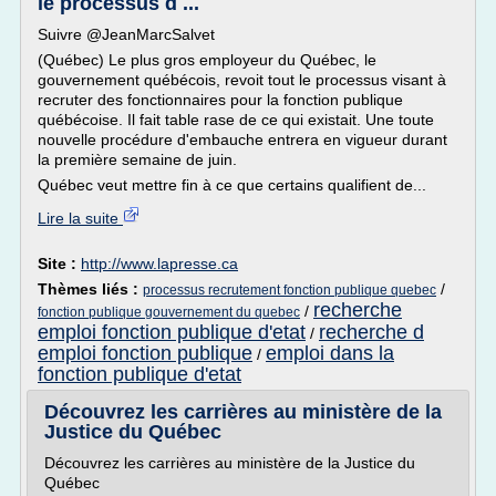
le processus d ...
Suivre @JeanMarcSalvet
(Québec) Le plus gros employeur du Québec, le
gouvernement québécois, revoit tout le processus visant à
recruter des fonctionnaires pour la fonction publique
québécoise. Il fait table rase de ce qui existait. Une toute
nouvelle procédure d'embauche entrera en vigueur durant
la première semaine de juin.
Québec veut mettre fin à ce que certains qualifient de...
Lire la suite
Site :
http://www.lapresse.ca
Thèmes liés :
/
processus recrutement fonction publique quebec
recherche
/
fonction publique gouvernement du quebec
emploi fonction publique d'etat
recherche d
/
emploi fonction publique
emploi dans la
/
fonction publique d'etat
Découvrez les carrières au ministère de la
Justice du Québec
Découvrez les carrières au ministère de la Justice du
Québec