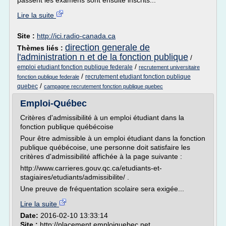
passent les examens sont ensuite inscrits...
Lire la suite
Site :
http://ici.radio-canada.ca
direction generale de
Thèmes liés :
l'administration n et de la fonction publique
/
/
emploi etudiant fonction publique federale
recrutement universitaire
/
recrutement etudiant fonction publique
fonction publique federale
/
quebec
campagne recrutement fonction publique quebec
Emploi-Québec
Critères d'admissibilité à un emploi étudiant dans la
fonction publique québécoise
Pour être admissible à un emploi étudiant dans la fonction
publique québécoise, une personne doit satisfaire les
critères d'admissibilité affichée à la page suivante :
http://www.carrieres.gouv.qc.ca/etudiants-et-
stagiaires/etudiants/admissibilite/ .
Une preuve de fréquentation scolaire sera exigée...
Lire la suite
Date:
2016-02-10 13:33:14
Site :
http://placement.emploiquebec.net