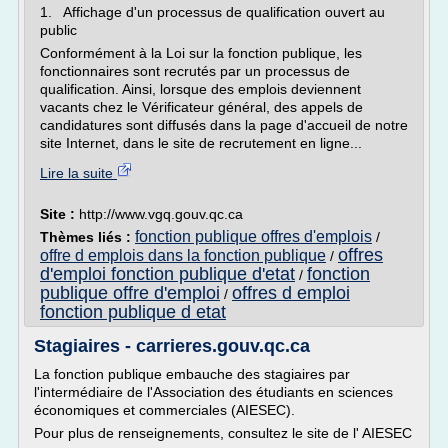
1. Affichage d'un processus de qualification ouvert au
public
Conformément à la Loi sur la fonction publique, les
fonctionnaires sont recrutés par un processus de
qualification. Ainsi, lorsque des emplois deviennent
vacants chez le Vérificateur général, des appels de
candidatures sont diffusés dans la page d'accueil de notre
site Internet, dans le site de recrutement en ligne...
Lire la suite
Site :
http://www.vgq.gouv.qc.ca
fonction publique offres d'emplois
Thèmes liés :
/
offres
offre d emplois dans la fonction publique
/
d'emploi fonction publique d'etat
fonction
/
publique offre d'emploi
offres d emploi
/
fonction publique d etat
Stagiaires - carrieres.gouv.qc.ca
La fonction publique embauche des stagiaires par
l'intermédiaire de l'Association des étudiants en sciences
économiques et commerciales (AIESEC).
Pour plus de renseignements, consultez le site de l' AIESEC