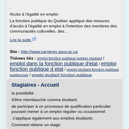
.
Accès à l'égalité en emploi
La fonction publique du Québec applique des mesures
d'accès à l'égalité en emploi à l'intention des membres des
communautés culturelles, des...
Lire la suite
Site :
http://www.carrieres.gouv.qc.ca
Thèmes liés :
/
emploi fonction publique quebec etudiant
emploi dans la fonction publique d'etat
emploi
/
fonction publique d etat
/
emploi etudiant fonction publique
/
emploi etudiant fonction publique
quebecoise
Stagiaires - Accueil
la possibilité :
d'être réembauché comme étudiant;
de participer à un processus de qualification particulier
pouvant mener à un emploi régulier ou occasionnel.
s'applique également aux emplois étudiants.
Comment obtenir un stage