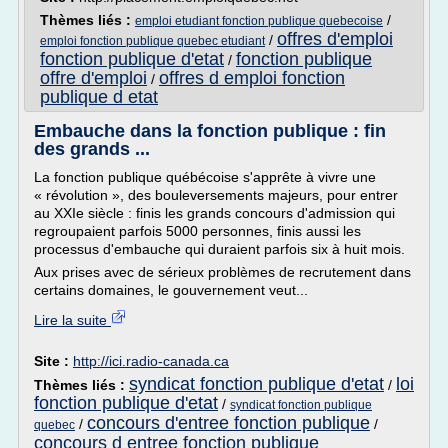
Thèmes liés :
/
emploi etudiant fonction publique quebecoise
offres d'emploi
/
emploi fonction publique quebec etudiant
fonction publique d'etat
fonction publique
/
offre d'emploi
offres d emploi fonction
/
publique d etat
Embauche dans la fonction publique : fin
des grands ...
La fonction publique québécoise s'apprête à vivre une
« révolution », des bouleversements majeurs, pour entrer
au XXIe siècle : finis les grands concours d'admission qui
regroupaient parfois 5000 personnes, finis aussi les
processus d'embauche qui duraient parfois six à huit mois.
Aux prises avec de sérieux problèmes de recrutement dans
certains domaines, le gouvernement veut...
Lire la suite
Site :
http://ici.radio-canada.ca
syndicat fonction publique d'etat
loi
Thèmes liés :
/
fonction publique d'etat
/
syndicat fonction publique
concours d'entree fonction publique
/
/
quebec
concours d entree fonction publique