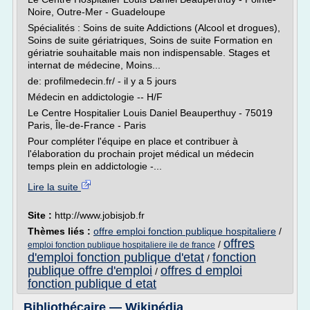
Noire, Outre-Mer - Guadeloupe
Spécialités : Soins de suite Addictions (Alcool et drogues),
Soins de suite gériatriques, Soins de suite Formation en
gériatrie souhaitable mais non indispensable. Stages et
internat de médecine, Moins...
de: profilmedecin.fr/ - il y a 5 jours
Médecin en addictologie -- H/F
Le Centre Hospitalier Louis Daniel Beauperthuy - 75019
Paris, Île-de-France - Paris
Pour compléter l'équipe en place et contribuer à
l'élaboration du prochain projet médical un médecin
temps plein en addictologie -...
Lire la suite
Site :
http://www.jobisjob.fr
Thèmes liés :
offre emploi fonction publique hospitaliere
/
offres
/
emploi fonction publique hospitaliere ile de france
d'emploi fonction publique d'etat
fonction
/
publique offre d'emploi
offres d emploi
/
fonction publique d etat
Bibliothécaire — Wikipédia