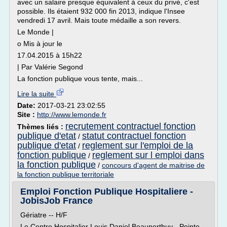
avec un salaire presque équivalent à ceux du privé, c'est
possible. Ils étaient 932 000 fin 2013, indique l'Insee
vendredi 17 avril. Mais toute médaille a son revers.
Le Monde |
o Mis à jour le
17.04.2015 à 15h22
| Par Valérie Segond
La fonction publique vous tente, mais...
Lire la suite
Date:
2017-03-21 23:02:55
Site :
http://www.lemonde.fr
recrutement contractuel fonction
Thèmes liés :
publique d'etat
statut contractuel fonction
/
publique d'etat
reglement sur l'emploi de la
/
fonction publique
reglement sur l emploi dans
/
la fonction publique
/
concours d'agent de maitrise de
la fonction publique territoriale
Emploi Fonction Publique Hospitaliere -
JobisJob France
Gériatre -- H/F
Le Centre Hospitalier Louis Daniel Beauperthuy - Pointe-