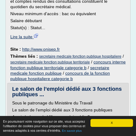
et comptes rendus des consultations constituent le
quotidien du secrétaire médical.
Niveau minimum d'accès : bac ou équivalent
Salaire débutant
Statut(s) : Statut...
Lire la suite
Site :
http://www.onisep.fr
Thèmes liés :
/
secretaire medicale fonction publique hospitaliere
/
concours interne
secretaire medicale fonction publique territoriale
fonction publique territoriale categorie b
/
secretaire
medicale fonction publique
/
concours de la fonction
publique hospitaliere categorie b
Le salon de l’emploi dédié aux 3 fonctions
publiques ...
Sous le patronage du Ministère du Travail
Le salon de l'emploi dédié aux 3 fonctions publiques
A qui s'adresse le Village emploi public ?
En poursuivant votre navigation sur ce site, vous acceptez
X
Aux fonctionnaires en recherche de mobilité
l'utilisation de cookies pour vous proposer des contenus et
services adaptés à vos centres d'intérêts.
Aux jeunes diplômés qui souhaitent intégrer la fonction
En savoir plus