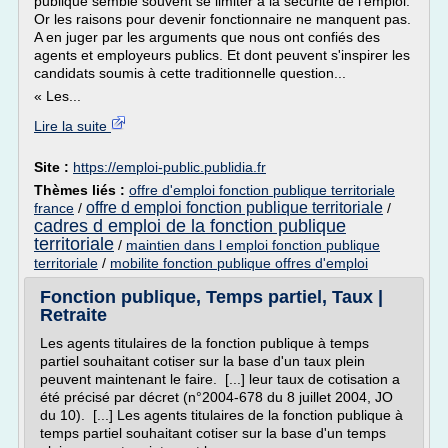
publique semble souvent se limiter à la sécurité de l'emploi.
Or les raisons pour devenir fonctionnaire ne manquent pas.
A en juger par les arguments que nous ont confiés des
agents et employeurs publics. Et dont peuvent s'inspirer les
candidats soumis à cette traditionnelle question...
« Les...
Lire la suite
Site :
https://emploi-public.publidia.fr
Thèmes liés :
offre d'emploi fonction publique territoriale
offre d emploi fonction publique territoriale
france
/
/
cadres d emploi de la fonction publique
territoriale
/
maintien dans l emploi fonction publique
territoriale
/
mobilite fonction publique offres d'emploi
Fonction publique, Temps partiel, Taux |
Retraite
Les agents titulaires de la fonction publique à temps
partiel souhaitant cotiser sur la base d'un taux plein
peuvent maintenant le faire. [...] leur taux de cotisation a
été précisé par décret (n°2004-678 du 8 juillet 2004, JO
du 10). [...] Les agents titulaires de la fonction publique à
temps partiel souhaitant cotiser sur la base d'un temps