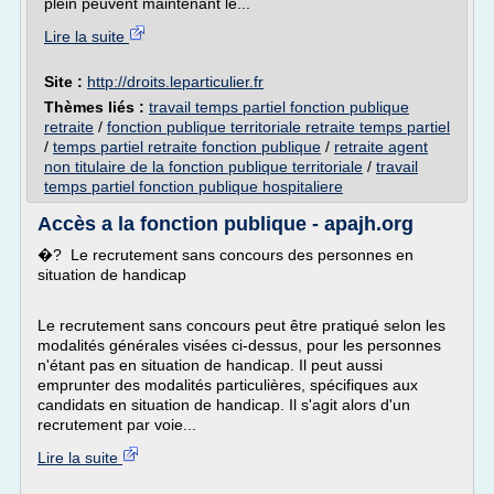
plein peuvent maintenant le...
Lire la suite
Site :
http://droits.leparticulier.fr
Thèmes liés :
travail temps partiel fonction publique
retraite
/
fonction publique territoriale retraite temps partiel
/
temps partiel retraite fonction publique
/
retraite agent
non titulaire de la fonction publique territoriale
/
travail
temps partiel fonction publique hospitaliere
Accès a la fonction publique - apajh.org
�? Le recrutement sans concours des personnes en
situation de handicap
Le recrutement sans concours peut être pratiqué selon les
modalités générales visées ci-dessus, pour les personnes
n'étant pas en situation de handicap. Il peut aussi
emprunter des modalités particulières, spécifiques aux
candidats en situation de handicap. Il s'agit alors d'un
recrutement par voie...
Lire la suite