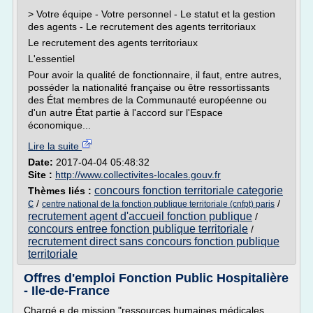
> Votre équipe - Votre personnel - Le statut et la gestion
des agents - Le recrutement des agents territoriaux
Le recrutement des agents territoriaux
L'essentiel
Pour avoir la qualité de fonctionnaire, il faut, entre autres,
posséder la nationalité française ou être ressortissants
des État membres de la Communauté européenne ou
d'un autre État partie à l'accord sur l'Espace
économique...
Lire la suite
Date:
2017-04-04 05:48:32
Site :
http://www.collectivites-locales.gouv.fr
concours fonction territoriale categorie
Thèmes liés :
c
/
/
centre national de la fonction publique territoriale (cnfpt) paris
recrutement agent d'accueil fonction publique
/
concours entree fonction publique territoriale
/
recrutement direct sans concours fonction publique
territoriale
Offres d'emploi Fonction Public Hospitalière
- Ile-de-France
Chargé.e de mission "ressources humaines médicales