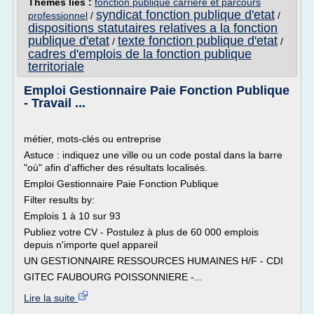
Thèmes liés :
fonction publique carriere et parcours
syndicat fonction publique d'etat
professionnel
/
/
dispositions statutaires relatives a la fonction
publique d'etat
texte fonction publique d'etat
/
/
cadres d'emplois de la fonction publique
territoriale
Emploi Gestionnaire Paie Fonction Publique
- Travail ...
métier, mots-clés ou entreprise
Astuce : indiquez une ville ou un code postal dans la barre
"où" afin d'afficher des résultats localisés.
Emploi Gestionnaire Paie Fonction Publique
Filter results by:
Emplois 1 à 10 sur 93
Publiez votre CV - Postulez à plus de 60 000 emplois
depuis n'importe quel appareil
UN GESTIONNAIRE RESSOURCES HUMAINES H/F - CDI
GITEC FAUBOURG POISSONNIERE -...
Lire la suite