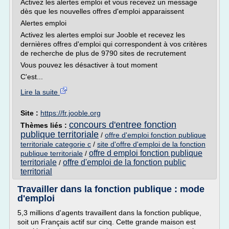
Activez les alertes emploi et vous recevez un message
dès que les nouvelles offres d'emploi apparaissent
Alertes emploi
Activez les alertes emploi sur Jooble et recevez les
dernières offres d'emploi qui correspondent à vos critères
de recherche de plus de 9790 sites de recrutement
Vous pouvez les désactiver à tout moment
C'est...
Lire la suite
Site :
https://fr.jooble.org
concours d'entree fonction
Thèmes liés :
publique territoriale
/
offre d'emploi fonction publique
territoriale categorie c
/
site d'offre d'emploi de la fonction
offre d emploi fonction publique
publique territoriale
/
territoriale
offre d'emploi de la fonction public
/
territorial
Travailler dans la fonction publique : mode
d'emploi
5,3 millions d'agents travaillent dans la fonction publique,
soit un Français actif sur cinq. Cette grande maison est