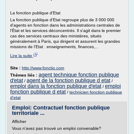
La fonction publique d'Etat
La fonction publique d'Etat regroupe plus de 3 000 000
d'agents en fonction dans les administrations centrales de
l'État et les services déconcentrés. Il s'agit dans le premier
cas des services centraux des ministères, situés
généralement à Paris, qui dirigent et assurent les grandes
missions de l'Etat : enseignements, finances,...
Lire la suite
Site :
http://www.fonctio.com
agent technique fonction publique
Thèmes liés :
d'etat
agent de la fonction publique d etat
/
/
emploi dans la fonction publique d'etat
emploi
/
fonction publique d etat
/
technicien fonction publique
d'etat
Emploi: Contractuel fonction publique
territoriale ...
Afficher
Vous n'avez pas trouvé un emploi convenable?