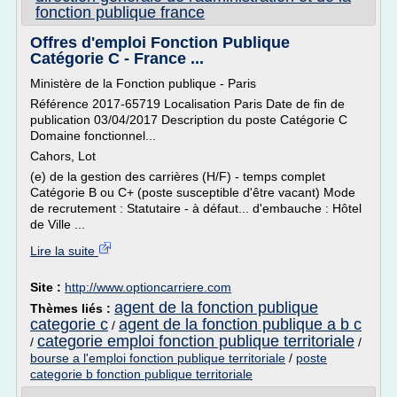
fonction publique france
Offres d'emploi Fonction Publique
Catégorie C - France ...
Ministère de la Fonction publique - Paris
Référence 2017-65719 Localisation Paris Date de fin de
publication 03/04/2017 Description du poste Catégorie C
Domaine fonctionnel...
Cahors, Lot
(e) de la gestion des carrières (H/F) - temps complet
Catégorie B ou C+ (poste susceptible d'être vacant) Mode
de recrutement : Statutaire - à défaut... d'embauche : Hôtel
de Ville ...
Lire la suite
Site :
http://www.optioncarriere.com
agent de la fonction publique
Thèmes liés :
categorie c
agent de la fonction publique a b c
/
categorie emploi fonction publique territoriale
/
/
bourse a l'emploi fonction publique territoriale
/
poste
categorie b fonction publique territoriale