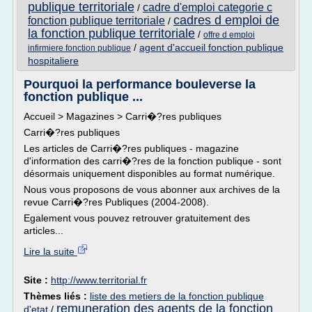
publique territoriale
cadre d'emploi categorie c
/
cadres d emploi de
fonction publique territoriale
/
la fonction publique territoriale
/
offre d emploi
/
agent d'accueil fonction publique
infirmiere fonction publique
hospitaliere
Pourquoi la performance bouleverse la
fonction publique ...
Accueil > Magazines > Carri�?res publiques
Carri�?res publiques
Les articles de Carri�?res publiques - magazine
d'information des carri�?res de la fonction publique - sont
désormais uniquement disponibles au format numérique.
Nous vous proposons de vous abonner aux archives de la
revue Carri�?res Publiques (2004-2008).
Egalement vous pouvez retrouver gratuitement des
articles...
Lire la suite
Site :
http://www.territorial.fr
Thèmes liés :
liste des metiers de la fonction publique
remuneration des agents de la fonction
d'etat
/