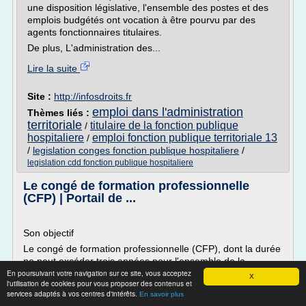
une disposition législative, l'ensemble des postes et des
emplois budgétés ont vocation à être pourvu par des
agents fonctionnaires titulaires.
De plus, L'administration des...
Lire la suite
Site :
http://infosdroits.fr
emploi dans l'administration
Thèmes liés :
territoriale
titulaire de la fonction publique
/
hospitaliere
emploi fonction publique territoriale 13
/
/
legislation conges fonction publique hospitaliere
/
legislation cdd fonction publique hospitaliere
Le congé de formation professionnelle
(CFP) | Portail de ...
Son objectif
Le congé de formation professionnelle (CFP), dont la durée
ne peut excéder trois années pour l'ensemble de la
En poursuivant votre navigation sur ce site, vous acceptez
carrière, permet aux agents de parfaire leur formation
X
l'utilisation de cookies pour vous proposer des contenus et
personnelle par le biais de stages de formation à caractère
services adaptés à vos centres d'intérêts.
En savoir plus
professionnel ou personnel qui ne leur sont pas proposés