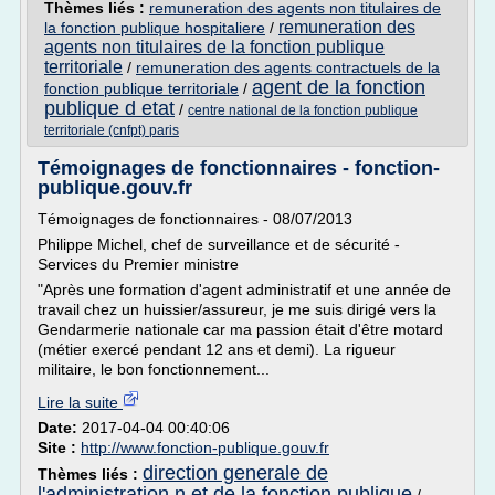
Thèmes liés :
remuneration des agents non titulaires de
remuneration des
la fonction publique hospitaliere
/
agents non titulaires de la fonction publique
territoriale
/
remuneration des agents contractuels de la
agent de la fonction
fonction publique territoriale
/
publique d etat
/
centre national de la fonction publique
territoriale (cnfpt) paris
Témoignages de fonctionnaires - fonction-
publique.gouv.fr
Témoignages de fonctionnaires - 08/07/2013
Philippe Michel, chef de surveillance et de sécurité -
Services du Premier ministre
"Après une formation d'agent administratif et une année de
travail chez un huissier/assureur, je me suis dirigé vers la
Gendarmerie nationale car ma passion était d'être motard
(métier exercé pendant 12 ans et demi). La rigueur
militaire, le bon fonctionnement...
Lire la suite
Date:
2017-04-04 00:40:06
Site :
http://www.fonction-publique.gouv.fr
direction generale de
Thèmes liés :
l'administration n et de la fonction publique