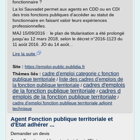
fonctionnaire ?
La loi Sauvadet permet aux agents en CDD ou en CDI
des trois fonctions publiques d'accéder au statut de
fonctionnaire en faisant valoir leurs expériences
professionnelles.
MAJ 15/09/2016 : le plan de titularisation a été prolongé
jusqu'au 12 mars 2018, selon le décret n°2016-1123 du
11 août 2016. JO du 14 août...
Lire la suite
Site :
https://emploi-public.publidia.fr
cadre d'emploi categorie c fonction
Thèmes liés :
publique territoriale
liste des cadres d'emplois de
/
cadres d'emplois
la fonction publique territoriale
/
de la fonction publique territoriale
cadres d
/
emplois de la fonction publique territoriale
/
cadre d'emploi fonction publique territoriale adjoint
technique
Agent Fonction publique territoriale et
d'Etat adhérer ...
Demander un devis