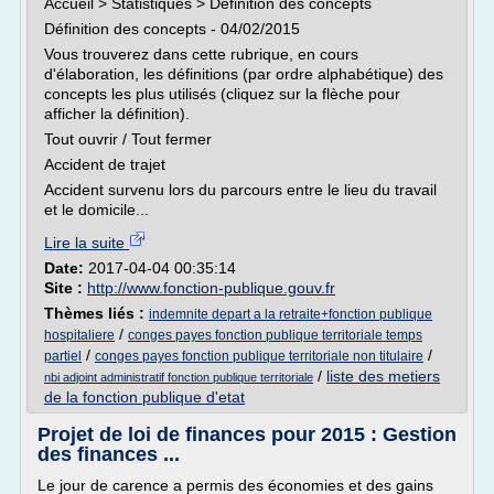
Accueil > Statistiques > Définition des concepts
Définition des concepts - 04/02/2015
Vous trouverez dans cette rubrique, en cours
d'élaboration, les définitions (par ordre alphabétique) des
concepts les plus utilisés (cliquez sur la flèche pour
afficher la définition).
Tout ouvrir / Tout fermer
Accident de trajet
Accident survenu lors du parcours entre le lieu du travail
et le domicile...
Lire la suite
Date:
2017-04-04 00:35:14
Site :
http://www.fonction-publique.gouv.fr
Thèmes liés :
indemnite depart a la retraite+fonction publique
/
hospitaliere
conges payes fonction publique territoriale temps
/
/
partiel
conges payes fonction publique territoriale non titulaire
/
liste des metiers
nbi adjoint administratif fonction publique territoriale
de la fonction publique d'etat
Projet de loi de finances pour 2015 : Gestion
des finances ...
Le jour de carence a permis des économies et des gains