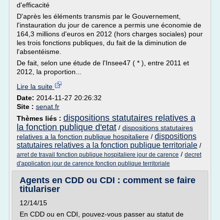
d'efficacité
D'après les éléments transmis par le Gouvernement,
l'instauration du jour de carence a permis une économie de
164,3 millions d'euros en 2012 (hors charges sociales) pour
les trois fonctions publiques, du fait de la diminution de
l'absentéisme.
De fait, selon une étude de l'Insee47 ( * ), entre 2011 et
2012, la proportion...
Lire la suite
Date:
2014-11-27 20:26:32
Site :
senat.fr
dispositions statutaires relatives a
Thèmes liés :
la fonction publique d'etat
/
dispositions statutaires
dispositions
relatives a la fonction publique hospitaliere
/
statutaires relatives a la fonction publique territoriale
/
/
arret de travail fonction publique hospitaliere jour de carence
decret
d'application jour de carence fonction publique territoriale
Agents en CDD ou CDI : comment se faire
titulariser
12/14/15
En CDD ou en CDI, pouvez-vous passer au statut de