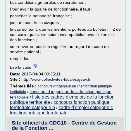
Les conditions générales de recrutement
Pour avoir la qualité de fonctionnaire, il faut :
posséder la nationalité française ;
jouir de ses droits civiques ;
le cas échéant, que les mentions portées au bulletin n° 2 de
son casier judiciaire soient incompatibles avec l'exercice
des fonctions ;
se trouver en position régulière au regard du code du
service national ;
remplir les...
Lire la suite
Date:
2017-04-04 00:35:11
Site :
http://www.collectivites-locales.gouv.fr
Thèmes liés :
concours d'ingenieur en chef fonction publique
/
concours d ingenieur de la fonction publique
territoriale
liste des cadres d'emplois de la fonction
territoriale
/
publique territoriale
concours fonction publique
/
territoriale categorie b
cadre d'emploi categorie c
/
fonction publique territoriale
Site officiel du CDG10 - Centre de Gestion
de la Fonction ...