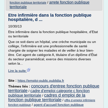
arrete fonction publique
/
fonction publique territoriale
territoriale
Etre infirmière dans la fonction publique
hospitalière, d ...
10/30/13
Etre infirmière dans la fonction publique hospitalière, d'Etat
ou territoriale
Que ce soit dans un hôpital, une crèche municipale ou un
collège, l'infirmière est une professionnelle de santé
chargée de soigner les malades et de veiller à leur bien-
être. Cet agent de catégorie A, titulaire d'un diplôme d'État
du secteur paramédical, exerce des missions diverses
selon la...
Lire la suite
Site :
https://emploi-public.publidia.fr
concours d'entree fonction publique
Thèmes liés :
territoriale
cadre d'emploi categorie c fonction
/
cadres d emploi de la
publique territoriale
/
fonction publique territoriale
/
offre d emploi infirmiere
/
agent d'accueil fonction publique
fonction publique