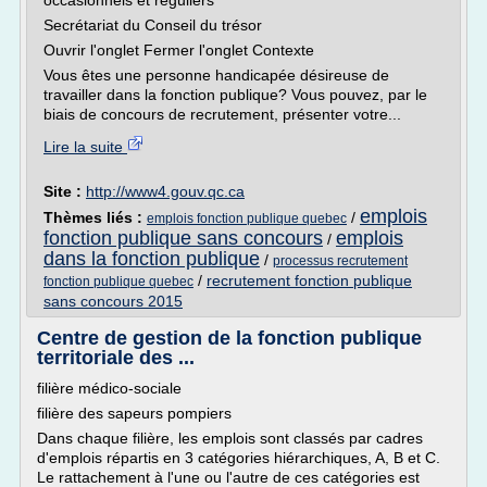
occasionnels et réguliers
Secrétariat du Conseil du trésor
Ouvrir l'onglet Fermer l'onglet Contexte
Vous êtes une personne handicapée désireuse de
travailler dans la fonction publique? Vous pouvez, par le
biais de concours de recrutement, présenter votre...
Lire la suite
Site :
http://www4.gouv.qc.ca
emplois
Thèmes liés :
/
emplois fonction publique quebec
fonction publique sans concours
emplois
/
dans la fonction publique
/
processus recrutement
/
recrutement fonction publique
fonction publique quebec
sans concours 2015
Centre de gestion de la fonction publique
territoriale des ...
filière médico-sociale
filière des sapeurs pompiers
Dans chaque filière, les emplois sont classés par cadres
d'emplois répartis en 3 catégories hiérarchiques, A, B et C.
Le rattachement à l'une ou l'autre de ces catégories est