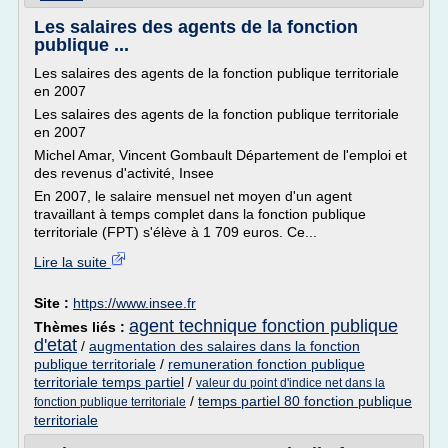
Les salaires des agents de la fonction
publique ...
Les salaires des agents de la fonction publique territoriale
en 2007
Les salaires des agents de la fonction publique territoriale
en 2007
Michel Amar, Vincent Gombault Département de l'emploi et
des revenus d'activité, Insee
En 2007, le salaire mensuel net moyen d'un agent
travaillant à temps complet dans la fonction publique
territoriale (FPT) s'élève à 1 709 euros. Ce...
Lire la suite
Site :
https://www.insee.fr
agent technique fonction publique
Thèmes liés :
d'etat
/
augmentation des salaires dans la fonction
publique territoriale
/
remuneration fonction publique
territoriale temps partiel
/
valeur du point d'indice net dans la
/
temps partiel 80 fonction publique
fonction publique territoriale
territoriale