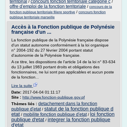
territorial
concours fonction territoriale categorie c
/
/
offre d'emploi de la fonction territoriale
/
concours de la
/
fonction publique territoriale filiere sportive
concours fonction
publique territoriale marseille
Accès à la Fonction publique de Polynésie
française d'un ...
La fonction publique de la Polynésie française dispose
d'un statut autonome conformément à la loi organique
n° 2004-192 du 27 février 2004 portant statut
d'autonomie de la Polynésie française.
A ce titre, les dispositions de l'article 14 de la loi n° 83-634
du 13 juillet 1983 portant droits et obligations des
fonctionnaires, ne lui sont pas applicables et aucun poste
de la fonction...
Lire la suite
Date:
2017-04-04 01:11:17
Site :
http://www.fonction-publique.gov.pf
detachement dans la fonction
Thèmes liés :
statut de la fonction publique d
publique d'etat
/
etat
loi fonction
mobilite fonction publique d'etat
/
/
publique d'etat
integrer la fonction publique
/
d'etat