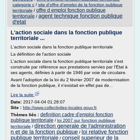
categorie c
/
site d'offre d'emploi de la fonction publique
offre d emploi fonction publique
territoriale
/
agent technique fonction publique
territoriale
/
d'etat
L'action sociale dans la fonction publique
territoriale ...
L'action sociale dans la fonction publique territoriale
La définition de l'action sociale
L'action sociale dans la fonction publique territoriale s'est
construite par référence aux prestations servies par l'Etat à
ses agents, définies à partir de 1946 par voie de circulaire.
Avant l'adoption de la loi du 2 février 2007 de modernisation
de la fonction publique, il n'existait en effet pas de...
Lire la suite
Date:
2017-04-04 01:28:07
Site :
http://www.collectivites-locales.gouv.fr
definition cadre d'emploi fonction
Thèmes liés :
publique territoriale
/
loi 2007 sur fonction publique
direction generale de l'administration
territoriale
/
n et de la fonction publique
loi relative fonction
/
publique territoriale
conseil superieur de la
/