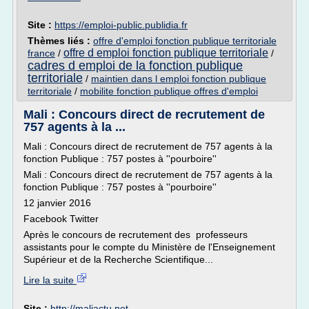
Site :
https://emploi-public.publidia.fr
Thèmes liés :
offre d'emploi fonction publique territoriale
offre d emploi fonction publique territoriale
france
/
/
cadres d emploi de la fonction publique
territoriale
/
maintien dans l emploi fonction publique
territoriale
/
mobilite fonction publique offres d'emploi
Mali : Concours direct de recrutement de
757 agents à la ...
Mali : Concours direct de recrutement de 757 agents à la
fonction Publique : 757 postes à ''pourboire''
Mali : Concours direct de recrutement de 757 agents à la
fonction Publique : 757 postes à ''pourboire''
12 janvier 2016
Facebook Twitter
Après le concours de recrutement des professeurs
assistants pour le compte du Ministère de l'Enseignement
Supérieur et de la Recherche Scientifique...
Lire la suite
Site :
http://maliactu.net