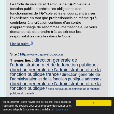
Le Code de valeurs et d'éthique de l'�?cole de la
fonction publique précise les obligations des
fonctionnaires de l'�?cole et les encouragent à viser
l'excellence en tant que professionnels de même qu'à
contribuer à la création continue d'un centre
d'apprentissage de renommée internationale. Je vous
demanderais de prendre très au sérieux les
responsabilités décrites dans le Code...
Lire la suite
Site :
http://www.csps-efpc.gc.ca
direction generale de
Thèmes liés :
l'administration n et de la fonction publique
/
direction generale de l'administration et de la
fonction publique france
direction generale de
/
l'administration et de la fonction publique adresse
/
direction generale de l'administration et de la
fonction publique
/
code de valeurs et d'ethique de la fonction
publique du canada
La formation continue dans la fonction
En poursuivant votre navigation sur ce site, vous acceptez
X
l'utilisation de cookies pour vous proposer des contenus et
publique (système ...
services adaptés à vos centres d'intérêts.
En savoir plus
La Formation professionnelle continue (FPC) dans la