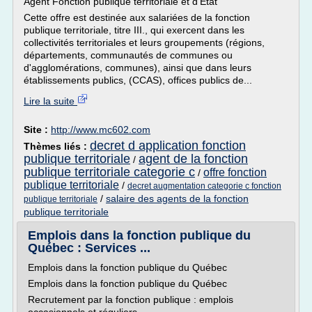
Agent Fonction publique territoriale et d'Etat
Cette offre est destinée aux salariées de la fonction
publique territoriale, titre III., qui exercent dans les
collectivités territoriales et leurs groupements (régions,
départements, communautés de communes ou
d'agglomérations, communes), ainsi que dans leurs
établissements publics, (CCAS), offices publics de...
Lire la suite
Site :
http://www.mc602.com
decret d application fonction
Thèmes liés :
publique territoriale
agent de la fonction
/
publique territoriale categorie c
offre fonction
/
publique territoriale
/
decret augmentation categorie c fonction
/
salaire des agents de la fonction
publique territoriale
publique territoriale
Emplois dans la fonction publique du
Québec : Services ...
Emplois dans la fonction publique du Québec
Emplois dans la fonction publique du Québec
Recrutement par la fonction publique : emplois