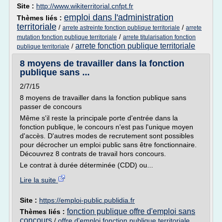
Site :
http://www.wikiterritorial.cnfpt.fr
emploi dans l'administration
Thèmes liés :
territoriale
/
/
arrete astreinte fonction publique territoriale
arrete
/
mutation fonction publique territoriale
arrete titularisation fonction
arrete fonction publique territoriale
/
publique territoriale
8 moyens de travailler dans la fonction
publique sans ...
2/7/15
8 moyens de travailler dans la fonction publique sans
passer de concours
Même s'il reste la principale porte d'entrée dans la
fonction publique, le concours n'est pas l'unique moyen
d'accès. D'autres modes de recrutement sont possibles
pour décrocher un emploi public sans être fonctionnaire.
Découvrez 8 contrats de travail hors concours.
Le contrat à durée déterminée (CDD) ou...
Lire la suite
Site :
https://emploi-public.publidia.fr
fonction publique offre d'emploi sans
Thèmes liés :
concours
/
offre d'emploi fonction publique territoriale