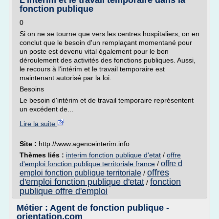
L’intérim et le travail temporaire dans la
fonction publique
0
Si on ne se tourne que vers les centres hospitaliers, on en
conclut que le besoin d'un remplaçant momentané pour
un poste est devenu vital également pour le bon
déroulement des activités des fonctions publiques. Aussi,
le recours à l'intérim et le travail temporaire est
maintenant autorisé par la loi.
Besoins
Le besoin d'intérim et de travail temporaire représentent
un excédent de...
Lire la suite
Site :
http://www.agenceinterim.info
Thèmes liés :
interim fonction publique d'etat
/
offre
offre d
d'emploi fonction publique territoriale france
/
offres
emploi fonction publique territoriale
/
d'emploi fonction publique d'etat
fonction
/
publique offre d'emploi
Métier : Agent de fonction publique -
orientation.com