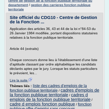
centre de gestion de la fonction publique territoriale du
departement
/
gestion des carrieres fonction publique
territoriale
Site officiel du CDG10 - Centre de Gestion
de la Fonction ...
Application des articles 36, 43 et 44 de la loi n°84-53 du
26 Janvier 1984 modifiée, portant dispositions statutaires
relatives à la fonction publique territoriale.
Article 44 (extraits)
Chaque concours donne lieu à l'établissement d'une liste
d'aptitude classant par ordre alphabétique les candidats
déclarés aptes par le jury. Lorsque les statuts particuliers
le prévoient, les...
Lire la suite
liste des cadres d'emplois de la
Thèmes liés :
cadres d'emplois de
fonction publique territoriale
/
la fonction publique territoriale
cadres d
/
emplois de la fonction publique territoriale
/
cadre d emplois fonction publique
fonction
/
publique offre d'emploi sans concours