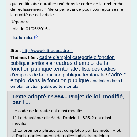
que ce titulaire aurait refusé dans le cadre de la recherche
de reclassement ? Merci par avance pour vos réponses, et
la qualité de cet article.
Répondre
Lola le 01/06/2016 -...
Lire la suite
Site :
http://www.lettreducadre.fr
cadre d'emploi categorie c fonction
Thèmes liés :
cadres d emploi de la
publique territoriale
/
fonction publique territoriale
liste des cadres
/
cadre d
d'emplois de la fonction publique territoriale
/
emploi dans la fonction publique
/
maintien dans l
emploi fonction publique territoriale
Texte adopté n° 864 - Projet de loi, modifié,
par l ...
Le code de la route est ainsi modifié :
1° Le deuxième alinéa de l'article L. 325-2 est ainsi
modifié :
a) La première phrase est complétée par les mots : « et,
à Paris, par les agents de police judiciaire adjoints