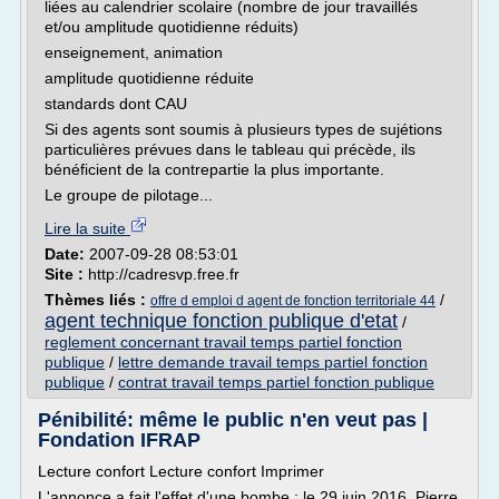
liées au calendrier scolaire (nombre de jour travaillés
et/ou amplitude quotidienne réduits)
enseignement, animation
amplitude quotidienne réduite
standards dont CAU
Si des agents sont soumis à plusieurs types de sujétions
particulières prévues dans le tableau qui précède, ils
bénéficient de la contrepartie la plus importante.
Le groupe de pilotage...
Lire la suite
Date:
2007-09-28 08:53:01
Site :
http://cadresvp.free.fr
Thèmes liés :
/
offre d emploi d agent de fonction territoriale 44
agent technique fonction publique d'etat
/
reglement concernant travail temps partiel fonction
publique
/
lettre demande travail temps partiel fonction
publique
/
contrat travail temps partiel fonction publique
Pénibilité: même le public n'en veut pas |
Fondation IFRAP
Lecture confort Lecture confort Imprimer
L'annonce a fait l'effet d'une bombe : le 29 juin 2016, Pierre