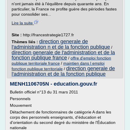
n'ont jamais été à l'équilibre depuis quarante ans. En
particulier, la France ne profite guère des périodes fastes
pour consolider ses...
Lire la suite
Site :
http://francestrategie1727.fr
direction generale de
Thèmes liés :
l'administration n et de la fonction publique
/
direction generale de l'administration et de la
fonction publique france
/
offre d'emploi fonction
publique territoriale france
/
maintien dans l emploi
direction generale de
fonction publique territoriale
/
l'administration et de la fonction publique
MENH1106705N - education.gouv.fr
Bulletin officiel n°13 du 31 mars 2011
Personnels
Mouvement
Détachement de fonctionnaires de catégorie A dans les
corps des personnels enseignants, d'éducation et
d'orientation du second degré du ministère de l'Éducation
nationale