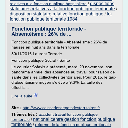
dispositions
relatives a la fonction publique hospitaliere
/
statutaires relatives a la fonction publique territoriale
/
disposition statutaire relative fonction publique
loi
/
fonction publique territoriale 1984
Fonction publique territoriale -
Absentéisme : 26% de ...
Fonction publique territoriale - Absentéisme : 26% de
hausse en huit ans dans la territoriale
30/11/2016 Laurent Terrade
Fonction publique Social - Santé
Le courtier Sofaxis a présenté, mardi 29 novembre, son
panorama annuel des absences au travail pour raison de
santé dans les collectivités territoriales. Pour 2015, le taux
d'absentéisme moyen s'élève à 9,3%. La taille des
effectifs...
Lire la suite
Site :
http://www.caissedesdepotsdesterritoires.fr
Thèmes liés :
accident travail fonction publique
national centre gestion fonction publique
territoriale
/
territoriale
/
reforme de la fonction publique territoriale