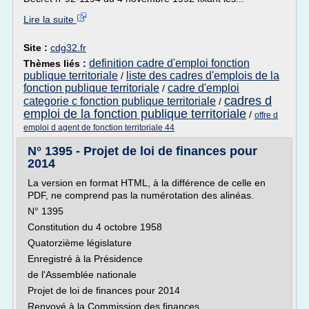
Lire la suite
Site :
cdg32.fr
definition cadre d'emploi fonction
Thèmes liés :
publique territoriale
liste des cadres d'emplois de la
/
fonction publique territoriale
cadre d'emploi
/
cadres d
categorie c fonction publique territoriale
/
emploi de la fonction publique territoriale
/
offre d
emploi d agent de fonction territoriale 44
N° 1395 - Projet de loi de finances pour
2014
La version en format HTML, à la différence de celle en
PDF, ne comprend pas la numérotation des alinéas.
N° 1395
Constitution du 4 octobre 1958
Quatorzième législature
Enregistré à la Présidence
de l'Assemblée nationale
Projet de loi de finances pour 2014
Renvoyé à la Commission des finances,