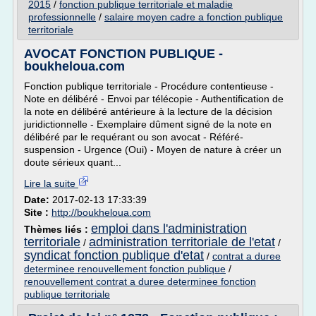
2015
/
fonction publique territoriale et maladie
professionnelle
/
salaire moyen cadre a fonction publique
territoriale
AVOCAT FONCTION PUBLIQUE -
boukheloua.com
Fonction publique territoriale - Procédure contentieuse -
Note en délibéré - Envoi par télécopie - Authentification de
la note en délibéré antérieure à la lecture de la décision
juridictionnelle - Exemplaire dûment signé de la note en
délibéré par le requérant ou son avocat - Référé-
suspension - Urgence (Oui) - Moyen de nature à créer un
doute sérieux quant...
Lire la suite
Date:
2017-02-13 17:33:39
Site :
http://boukheloua.com
emploi dans l'administration
Thèmes liés :
territoriale
administration territoriale de l'etat
/
/
syndicat fonction publique d'etat
/
contrat a duree
determinee renouvellement fonction publique
/
renouvellement contrat a duree determinee fonction
publique territoriale