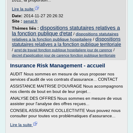
2012, la proportion...
Lire la suite
Date:
2014-11-27 20:26:32
Site :
senat.fr
dispositions statutaires relatives a
Thèmes liés :
la fonction publique d'etat
/
dispositions statutaires
dispositions
relatives a la fonction publique hospitaliere
/
statutaires relatives a la fonction publique territoriale
/
/
arret de travail fonction publique hospitaliere jour de carence
decret d'application jour de carence fonction publique territoriale
Insurance Risk Management - accueil
AUDIT Nous sommes en mesure de vous proposer nos
services d'audit de vos contrats d'assurance... CONTACT
ASSISTANCE MAITRISE D'OUVRAGE Nous accompagnons
nos clients de bout en bout de leur projet...
ANALYSE DES OFFRES Nous sommes en mesure de vous
assister pour l'analyse des offres reçues...
CONSEIL ASSURANCE COLLECTIVITE Vous pouvez nous
consulter pour toutes vos problématiques d'assurance...
Lire la suite