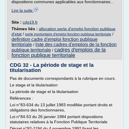
dispositions communes applicables aux fonctionnaires...
Lire la suite
Site :
cdg19.fr
Thèmes liés :
allocation perte d'emploi fonction publique
d'etat
/
/
perte involontaire d'emploi fonction publique territoriale
definition cadre d'emploi fonction publique
territoriale
liste des cadres d'emplois de la fonction
/
cadres d'emplois de la
publique territoriale
/
fonction publique territoriale
CDG 32 - La période de stage et la
titularisation
Pas de documents correspondants à la rubrique en cours.
Le stage et la titularisation
La période de stage et la titularisation
Références :
Loi n°83-634 du 13 juillet 1983 modifiée portant droits et
obligations des fonctionnaires,
Loi n°84-53 du 26 janvier 1984 portant dispositions
statutaires relatives à la Fonction Publique Territoriale
Décret n°92-1194 du 4 novembre 1992 fixant les...