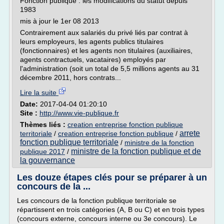
Fonction publique : les modifications du statut depuis
1983
mis à jour le 1er 08 2013
Contrairement aux salariés du privé liés par contrat à
leurs employeurs, les agents publics titulaires
(fonctionnaires) et les agents non titulaires (auxiliaires,
agents contractuels, vacataires) employés par
l'administration (soit un total de 5,5 millions agents au 31
décembre 2011, hors contrats...
Lire la suite
Date:
2017-04-04 01:20:10
Site :
http://www.vie-publique.fr
Thèmes liés :
creation entreprise fonction publique
arrete
territoriale
/
creation entreprise fonction publique
/
fonction publique territoriale
/
ministre de la fonction
ministre de la fonction publique et de
publique 2017
/
la gouvernance
Les douze étapes clés pour se préparer à un
concours de la ...
Les concours de la fonction publique territoriale se
répartissent en trois catégories (A, B ou C) et en trois types
(concours externe, concours interne ou 3e concours). Le