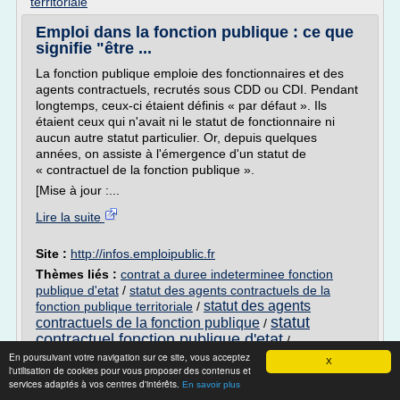
territoriale
Emploi dans la fonction publique : ce que
signifie "être ...
La fonction publique emploie des fonctionnaires et des
agents contractuels, recrutés sous CDD ou CDI. Pendant
longtemps, ceux-ci étaient définis « par défaut ». Ils
étaient ceux qui n'avait ni le statut de fonctionnaire ni
aucun autre statut particulier. Or, depuis quelques
années, on assiste à l'émergence d'un statut de
« contractuel de la fonction publique ».
[Mise à jour :...
Lire la suite
Site :
http://infos.emploipublic.fr
Thèmes liés :
contrat a duree indeterminee fonction
publique d'etat
/
statut des agents contractuels de la
statut des agents
fonction publique territoriale
/
statut
contractuels de la fonction publique
/
contractuel fonction publique d'etat
/
remuneration des agents contractuels de la fonction
En poursuivant votre navigation sur ce site, vous acceptez
X
l'utilisation de cookies pour vous proposer des contenus et
publique territoriale
services adaptés à vos centres d'intérêts.
En savoir plus