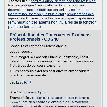
Thèmes liés :
contrat a duree determinee renouvellement
fonction publique
/
renouvellement contrat a duree
determinee fonction publique territoriale
/
contrat a duree
indeterminee fonction publique d'etat
/
remuneration des
agents non titulaires de la fonction publique hospitaliere
/
remuneration des agents non titulaires de la fonction
publique territoriale
Présentation des Concours et Examens
Professionnels - CDG48
Concours et Examens Professionnels
Les concours :
Pour intégrer la Fonction Publique Territoriale, il faut
passer un concours correspondant aux emplois désirés.
Trois types de concours existent :
1. Les concours externes sont ouverts aux candidats
possédant un niveau de...
Lire la suite
Site :
http://www.cdg48.fr
Thèmes liés :
fonction publique adjoint administratif 2eme
liste des cadres d'emplois de la fonction
/
classe
publique territoriale
/
cadre d'emploi fonction publique