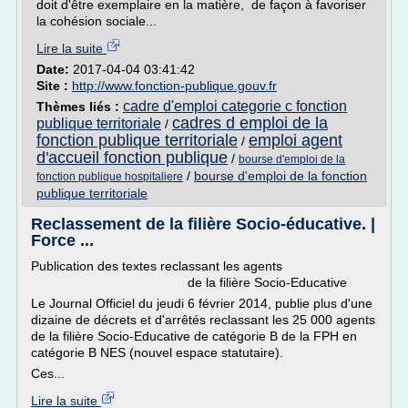
doit d'être exemplaire en la matière, de façon à favoriser
la cohésion sociale...
Lire la suite
Date:
2017-04-04 03:41:42
Site :
http://www.fonction-publique.gouv.fr
cadre d'emploi categorie c fonction
Thèmes liés :
cadres d emploi de la
publique territoriale
/
fonction publique territoriale
emploi agent
/
d'accueil fonction publique
/
bourse d'emploi de la
/
bourse d'emploi de la fonction
fonction publique hospitaliere
publique territoriale
Reclassement de la filière Socio-éducative. |
Force ...
Publication des textes reclassant les agents
de la filière Socio-Educative
Le Journal Officiel du jeudi 6 février 2014, publie plus d'une
dizaine de décrets et d'arrêtés reclassant les 25 000 agents
de la filière Socio-Educative de catégorie B de la FPH en
catégorie B NES (nouvel espace statutaire).
Ces...
Lire la suite