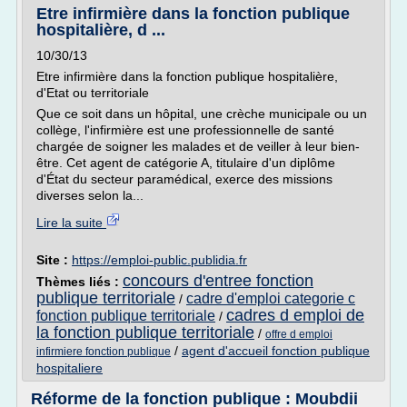
Etre infirmière dans la fonction publique
hospitalière, d ...
10/30/13
Etre infirmière dans la fonction publique hospitalière,
d'Etat ou territoriale
Que ce soit dans un hôpital, une crèche municipale ou un
collège, l'infirmière est une professionnelle de santé
chargée de soigner les malades et de veiller à leur bien-
être. Cet agent de catégorie A, titulaire d'un diplôme
d'État du secteur paramédical, exerce des missions
diverses selon la...
Lire la suite
Site :
https://emploi-public.publidia.fr
concours d'entree fonction
Thèmes liés :
publique territoriale
cadre d'emploi categorie c
/
cadres d emploi de
fonction publique territoriale
/
la fonction publique territoriale
/
offre d emploi
/
agent d'accueil fonction publique
infirmiere fonction publique
hospitaliere
Réforme de la fonction publique : Moubdii