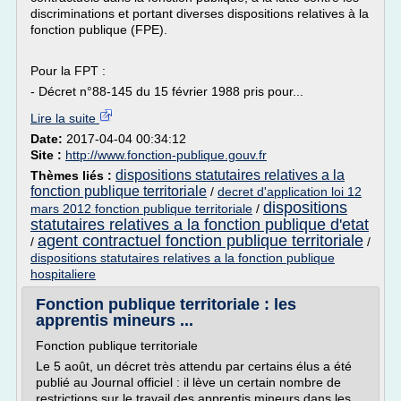
discriminations et portant diverses dispositions relatives à la
fonction publique (FPE).
Pour la FPT :
- Décret n°88-145 du 15 février 1988 pris pour...
Lire la suite
Date:
2017-04-04 00:34:12
Site :
http://www.fonction-publique.gouv.fr
dispositions statutaires relatives a la
Thèmes liés :
fonction publique territoriale
/
decret d'application loi 12
dispositions
mars 2012 fonction publique territoriale
/
statutaires relatives a la fonction publique d'etat
agent contractuel fonction publique territoriale
/
/
dispositions statutaires relatives a la fonction publique
hospitaliere
Fonction publique territoriale : les
apprentis mineurs ...
Fonction publique territoriale
Le 5 août, un décret très attendu par certains élus a été
publié au Journal officiel : il lève un certain nombre de
restrictions sur le travail des apprentis mineurs dans les