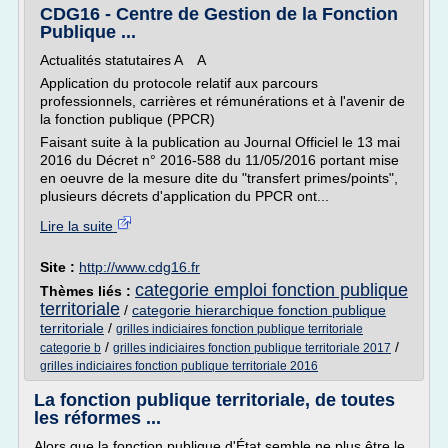
CDG16 - Centre de Gestion de la Fonction
Publique ...
Actualités statutaires A A
Application du protocole relatif aux parcours
professionnels, carrières et rémunérations et à l'avenir de
la fonction publique (PPCR)
Faisant suite à la publication au Journal Officiel le 13 mai
2016 du Décret n° 2016-588 du 11/05/2016 portant mise
en oeuvre de la mesure dite du "transfert primes/points",
plusieurs décrets d'application du PPCR ont...
Lire la suite
Site :
http://www.cdg16.fr
categorie emploi fonction publique
Thèmes liés :
territoriale
/
categorie hierarchique fonction publique
territoriale
/
grilles indiciaires fonction publique territoriale
/
/
categorie b
grilles indiciaires fonction publique territoriale 2017
grilles indiciaires fonction publique territoriale 2016
La fonction publique territoriale, de toutes
les réformes ...
Alors que la fonction publique d'État semble ne plus être le