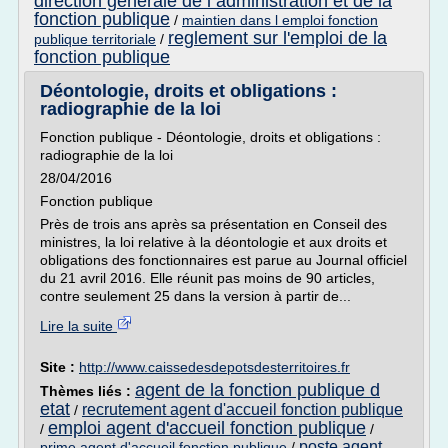
direction generale de l administration et de la
fonction publique
/
maintien dans l emploi fonction
reglement sur l'emploi de la
publique territoriale
/
fonction publique
Déontologie, droits et obligations :
radiographie de la loi
Fonction publique - Déontologie, droits et obligations :
radiographie de la loi
28/04/2016
Fonction publique
Près de trois ans après sa présentation en Conseil des
ministres, la loi relative à la déontologie et aux droits et
obligations des fonctionnaires est parue au Journal officiel
du 21 avril 2016. Elle réunit pas moins de 90 articles,
contre seulement 25 dans la version à partir de...
Lire la suite
Site :
http://www.caissedesdepotsdesterritoires.fr
agent de la fonction publique d
Thèmes liés :
etat
recrutement agent d'accueil fonction publique
/
emploi agent d'accueil fonction publique
/
/
poste agent
prime agent d'accueil fonction publique
/