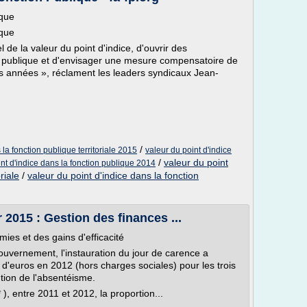
ique
ique
 de la valeur du point d'indice, d'ouvrir des
on publique et d'envisager une mesure compensatoire de
s années », réclament les leaders syndicaux Jean-
/
 la fonction publique territoriale 2015
valeur du point d'indice
/
valeur du point
int d'indice dans la fonction publique 2014
riale
/
valeur du point d'indice dans la fonction
 2015 : Gestion des finances ...
ies et des gains d'efficacité
ouvernement, l'instauration du jour de carence a
d'euros en 2012 (hors charges sociales) pour les trois
ution de l'absentéisme.
 ), entre 2011 et 2012, la proportion...