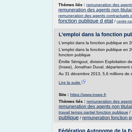
Thèmes liés :
remuneration des agents 
remuneration des agents non titulair
remuneration des agents contractuels de 
fonction publique d etat
/
centre nat
L’emploi dans la fonction pub
L'emploi dans la fonction publique en 
L'emploi dans la fonction publique en 2
fonction publique
Émilie Sénigout, division Exploitation de
(Insee), Jonathan Duval, département 
Au 31 décembre 2013, 5,6 millions de sa
Lire la suite
Site :
https://www.insee.fr
Thèmes liés :
remuneration des agents 
remuneration des agents non titulair
travail temps partiel fonction publique
/
publique
remuneration fonction pub
/
Fédération Autonome de la Fo