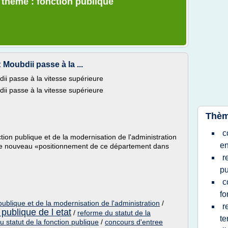
e thème : fonction publique
 Moubdii passe à la ...
ii passe à la vitesse supérieure
ii passe à la vitesse supérieure
Thèm
c
ion publique et de la modernisation de l'administration
e
le nouveau «positionnement de ce département dans
r
pu
c
fo
publique et de la modernisation de l'administration
/
r
 publique de l etat
/
reforme du statut de la
te
u statut de la fonction publique
/
concours d'entree