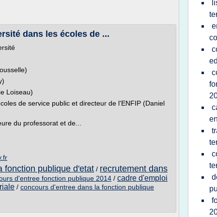
l
te
e
rsité dans les écoles de ...
c
ersité
c
ed
Rousselle)
c
y)
fo
ie Loiseau)
2
oles de service public et directeur de l'ENFIP (Daniel
c
en
ure du professorat et de...
t
te
c
.fr
te
 fonction publique d'etat
recrutement dans
/
d
cadre d'emploi
ours d'entree fonction publique 2014
/
riale
/
concours d'entree dans la fonction publique
pu
f
2