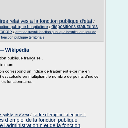
ires relatives a la fonction publique d'etat
/
dispositions statutaires
onction publique hospitaliere
/
toriale
/
arret de travail fonction publique hospitaliere jour de
fonction publique territoriale
 — Wikipédia
ction publique française .
minimum :
on correspond un indice de traitement exprimé en
 est calculé en multipliant le nombre de points d'indice
les fonctionnaires ;
cadre d'emploi categorie c
on publique d'etat
/
s d emploi de la fonction publique
e l'administration n et de la fonction