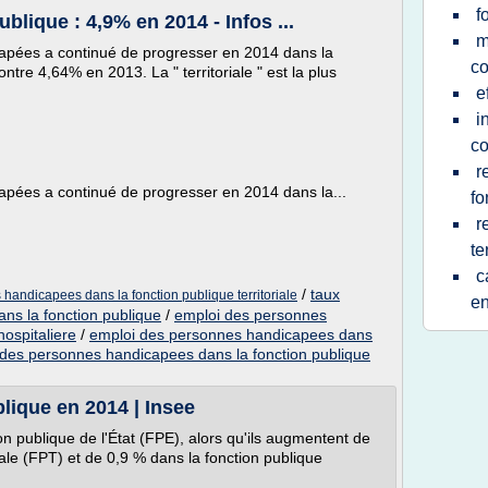
f
blique : 4,9% en 2014 - Infos ...
m
apées a continué de progresser en 2014 dans la
c
ntre 4,64% en 2013. La " territoriale " est la plus
e
i
c
r
apées a continué de progresser en 2014 dans la...
fo
r
te
c
/
taux
handicapees dans la fonction publique territoriale
en
ns la fonction publique
/
emploi des personnes
ospitaliere
/
emploi des personnes handicapees dans
des personnes handicapees dans la fonction publique
lique en 2014 | Insee
ion publique de l'État (FPE), alors qu'ils augmentent de
iale (FPT) et de 0,9 % dans la fonction publique